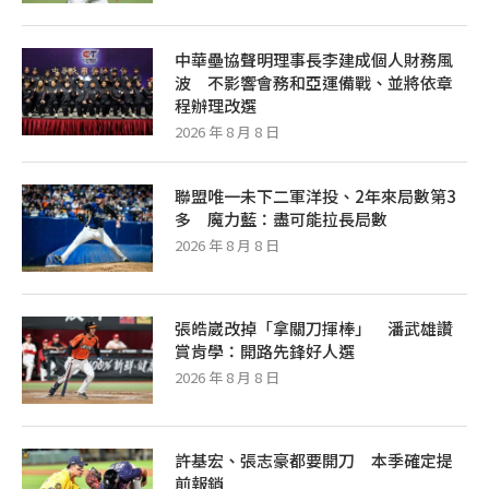
2026 年 8 月 8 日
中華壘協聲明理事長李建成個人財務風
波 不影響會務和亞運備戰、並將依章
程辦理改選
2026 年 8 月 8 日
聯盟唯一未下二軍洋投、2年來局數第3
多 魔力藍：盡可能拉長局數
2026 年 8 月 8 日
張皓崴改掉「拿關刀揮棒」 潘武雄讚
賞肯學：開路先鋒好人選
2026 年 8 月 8 日
許基宏、張志豪都要開刀 本季確定提