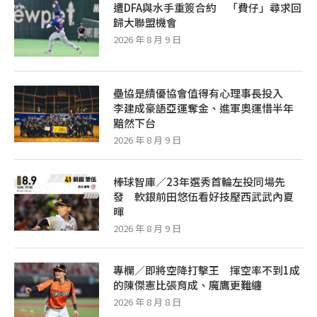
遭DFA與水手重簽合約 「費仔」尋求回
歸大聯盟機會
2026 年 8 月 9 日
壘協是績優協會值得有心理事長投入
李建成豪語亞運奪金、進軍奧運惜半年
黯然下台
2026 年 8 月 9 日
棒球智庫／23年選秀首輪左投同場先
發 軟銀前田悠伍看好技壓西武武內夏
暉
2026 年 8 月 9 日
專欄／即將空降打擊王 揮空率不到1成
的陳傑憲比張育成、魔鷹更難纏