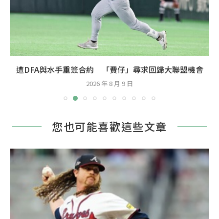
棒球智庫／狄格隆主場強勢、布瑞迪許客場不佳 遊騎兵
戰金鶯乘勝...
2026 年 8 月 8 日
您也可能喜歡這些文章