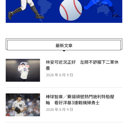
最新文章
林安可近況正好 左膝不舒服下二軍休
養
2026 年 8 月 9 日
棒球智庫／賽揚頭號熱門施利特勒壓
軸 看好洋基3連戰橫掃勇士
2026 年 8 月 9 日