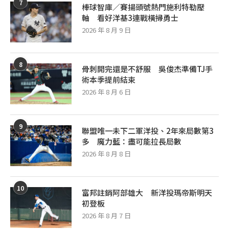
7
棒球智庫／賽揚頭號熱門施利特勒壓
軸 看好洋基3連戰橫掃勇士
2026 年 8 月 9 日
8
骨刺開完還是不舒服 吳俊杰準備TJ手
術本季提前結束
2026 年 8 月 6 日
9
聯盟唯一未下二軍洋投、2年來局數第3
多 魔力藍：盡可能拉長局數
2026 年 8 月 8 日
10
富邦註銷阿部雄大 新洋投瑪帝斯明天
初登板
2026 年 8 月 7 日