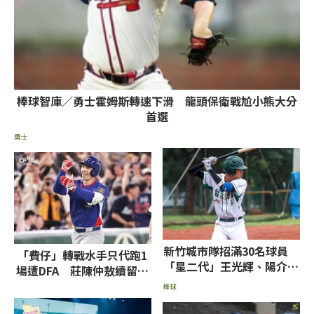
棒球智庫／勇士霍姆斯轉速下滑 龍頭保衛戰尬小熊大分
首選
勇士
新竹城市隊招滿30名球員
「費仔」轉戰水手只代跑1
「星二代」王光輝、陽介仁
場遭DFA 莊陳仲敖續留運
兒子上榜
動家下放3A
棒球