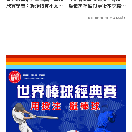
從日職開始注意張奕 李超
手肘骨刺開完還是不舒服
欣賞學習：拆彈特質不太一
吳俊杰準備TJ手術本季提前
樣
結束
Recommended by