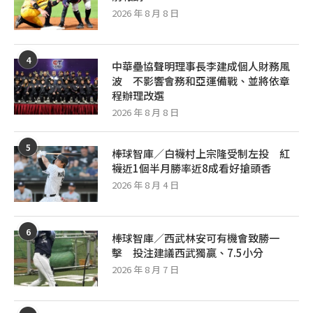
前報銷
2026 年 8 月 8 日
4
中華壘協聲明理事長李建成個人財務風
波 不影響會務和亞運備戰、並將依章
程辦理改選
2026 年 8 月 8 日
5
棒球智庫／白襪村上宗隆受制左投 紅
襪近1個半月勝率近8成看好搶頭香
2026 年 8 月 4 日
6
棒球智庫／西武林安可有機會致勝一
擊 投注建議西武獨贏、7.5小分
2026 年 8 月 7 日