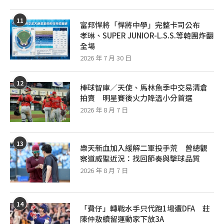
11
富邦悍將「悍將中學」完整卡司公布
孝琳、SUPER JUNIOR-L.S.S.等韓團炸翻
全場
2026 年 7 月 30 日
12
棒球智庫／天使、馬林魚季中交易清倉
拍賣 明星賽後火力降溫小分首選
2026 年 8 月 7 日
13
樂天新血加入緩解二軍投手荒 曾總觀
察道威聖近況：找回節奏與擊球品質
2026 年 8 月 7 日
14
「費仔」轉戰水手只代跑1場遭DFA 莊