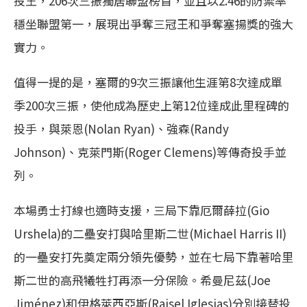
投王，206次三振獨居聯盟榜首，並且以2.46的防禦率
穩坐聯盟第一，展現出爭奪三冠王和爭奪塞揚獎的強大
實力。
值得一提的是，塞爾的9次三振讓他生涯第8次達成單
季200次三振，使他成為歷史上第12位達成此里程碑的
投手，與萊恩(Nolan Ryan)、強森(Randy
Johnson)、克萊門斯(Roger Clemens)等傳奇投手並
列。
本場勇士打線也適時支援，三局下靠厄爾薛拉(Gio
Urshela)的二壘安打與哈里斯二世(Michael Harris II)
的一壘安打先奠定兩分領先優勢，並在七局下靠著哈里
斯二世的高飛犧牲打再添一分保險。希曼尼茲(Joe
Jiménez)和伊格萊西亞斯(Raisel Iglesias)分別接替投