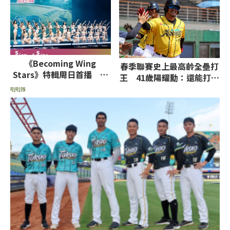
《Becoming Wing
春季聯賽史上最高齡全壘打
Stars》特輯周日首播 女
王 41歲陽耀勳：還能打球
孩真情流露分享心路歷程
很幸福
啦啦隊