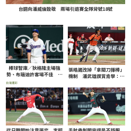
台鋼向潘威倫致敬 兩場引退賽全隊背號18號
棒球智庫／狄格隆主場強
張皓崴改掉「拿關刀揮棒」
勢、布瑞迪許客場不佳 遊
機制 潘武雄讚賞肯學：開
騎兵戰金鶯乘勝追擊
路先鋒好人選
台灣運彩