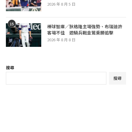
陳仲敖續留運動家下放3A
2026 年 8 月 5 日
15
棒球智庫／狄格隆主場強勢、布瑞迪許
客場不佳 遊騎兵戰金鶯乘勝追擊
2026 年 8 月 8 日
搜尋
搜尋