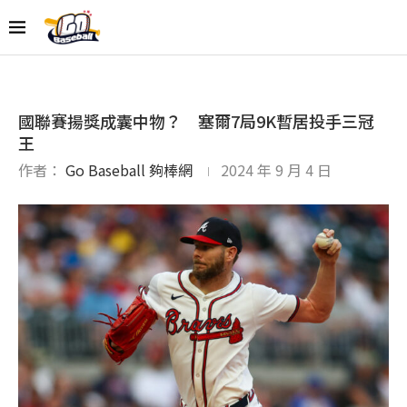
國聯賽揚獎成囊中物？ 塞爾7局9K暫居投手三冠
王
作者：
Go Baseball 夠棒網
2024 年 9 月 4 日