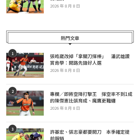
前報銷
2026 年 8 月 8 日
熱門文章
1
張皓崴改掉「拿關刀揮棒」 潘武雄讚
賞肯學：開路先鋒好人選
2026 年 8 月 8 日
2
專欄／即將空降打擊王 揮空率不到1成
的陳傑憲比張育成、魔鷹更難纏
2026 年 8 月 8 日
3
許基宏、張志豪都要開刀 本季確定提