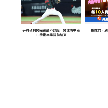
手肘骨刺開完還是不舒服 吳俊杰準備
姊妹們，別
TJ手術本季提前結束