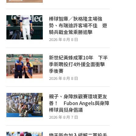
棒球智庫／狄格隆主場強
勢、布瑞迪許客場不佳 遊
騎兵戰金鶯乘勝追擊
2026 年 8 月 8 日
新世紀黃蜂成軍10年 下半
季新聘投打4外援全面衝擊
季後賽
2026 年 8 月 8 日
親子、身障族觀賽環境更友
善！ Fubon Angels與身障
棒球員挺身倡議
2026 年 8 月 7 日
樂天新血加入緩解二軍投手