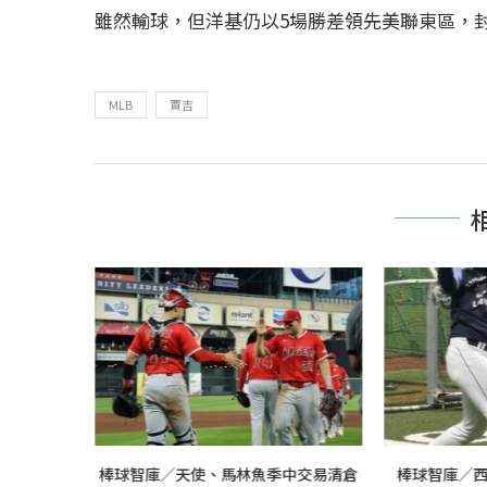
雖然輸球，但洋基仍以5場勝差領先美聯東區，
MLB
賈吉
、布瑞迪許
棒球智庫／天使、馬林魚季中交易清倉
棒球智庫／