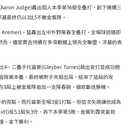
ron Judge)轟出個人本季第56發全壘打，創下連續三
洋基最終仍以3比5不敵金鶯隊。
 Kremer)，猛轟出左中外野陽春全壘打，全場球迷隨即
。然而，儘管賈吉持續在多項數據上領先全聯盟，洋基的表
二壘手托雷斯(Gleyber Torres)敲出安打並成功跑
冒險衝本壘，最終被對手夾殺出局，結束了這局的攻
在8局上被金鶯隊追加一支陽春砲，徹底斷送勝機。
一的亮點，而托雷斯全場3安1打點，但這次失誤讓他成為
midt)投5.1局失3分，吞下本季第5敗，金鶯則靠克雷默
鍵救援，拿下勝利。