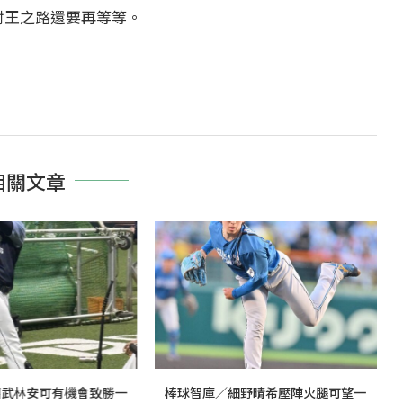
封王之路還要再等等。
相關文章
西武林安可有機會致勝一
棒球智庫／細野晴希壓陣火腿可望一