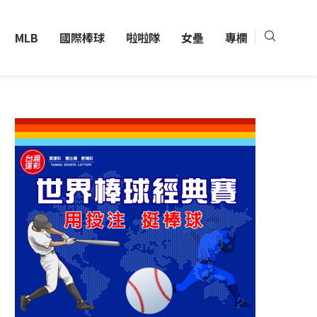
MLB
國際棒球
啦啦隊
女壘
專欄