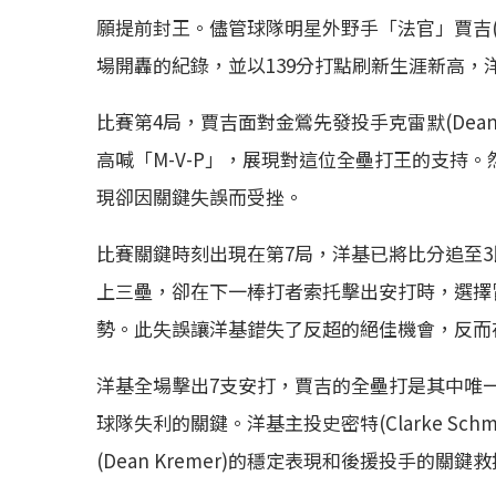
願提前封王。儘管球隊明星外野手「法官」賈吉(Aa
場開轟的紀錄，並以139分打點刷新生涯新高，
比賽第4局，賈吉面對金鶯先發投手克雷默(Dean
高喊「M-V-P」，展現對這位全壘打王的支持
現卻因關鍵失誤而受挫。
比賽關鍵時刻出現在第7局，洋基已將比分追至3比4，
上三壘，卻在下一棒打者索托擊出安打時，選擇
勢。此失誤讓洋基錯失了反超的絕佳機會，反而
洋基全場擊出7支安打，賈吉的全壘打是其中唯
球隊失利的關鍵。洋基主投史密特(Clarke Sch
(Dean Kremer)的穩定表現和後援投手的關