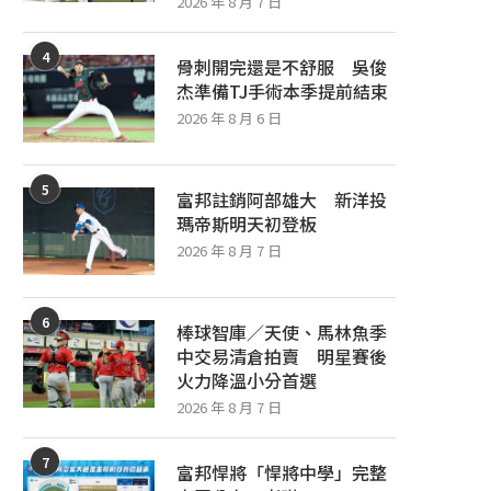
2026 年 8 月 7 日
4
骨刺開完還是不舒服 吳俊
杰準備TJ手術本季提前結束
2026 年 8 月 6 日
5
富邦註銷阿部雄大 新洋投
瑪帝斯明天初登板
2026 年 8 月 7 日
6
棒球智庫／天使、馬林魚季
中交易清倉拍賣 明星賽後
火力降溫小分首選
2026 年 8 月 7 日
7
富邦悍將「悍將中學」完整