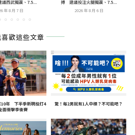
議西武獨贏、7.5...
搏 建議投注火腿獨贏、7.5...
26 年 8 月 7 日
2026 年 8 月 6 日
能喜歡這些文章
PR
10年 下半季新聘投打4
驚！每2男就有1人中標？不可能吧？
全面衝擊季後賽