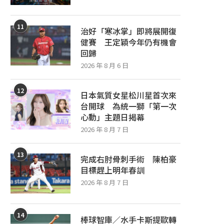
11
治好「寒冰掌」即將展開復
健賽 王定穎今年仍有機會
回歸
2026 年 8 月 6 日
12
日本氣質女星松川星首次來
台開球 為統一獅「第一次
心動」主題日揭幕
2026 年 8 月 7 日
13
完成右肘骨刺手術 陳柏豪
目標趕上明年春訓
2026 年 8 月 7 日
14
棒球智庫／水手卡斯提歐轉