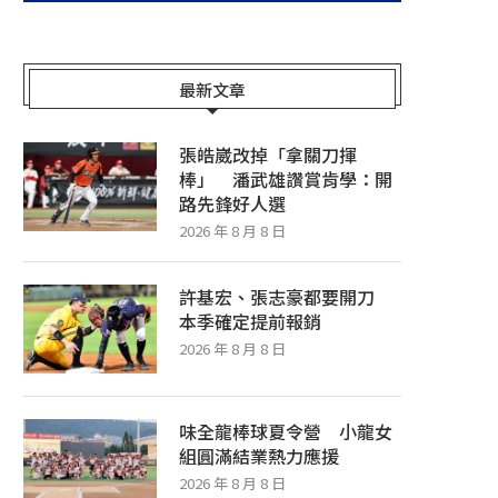
最新文章
張皓崴改掉「拿關刀揮
棒」 潘武雄讚賞肯學：開
路先鋒好人選
2026 年 8 月 8 日
許基宏、張志豪都要開刀
本季確定提前報銷
2026 年 8 月 8 日
味全龍棒球夏令營 小龍女
組圓滿結業熱力應援
2026 年 8 月 8 日