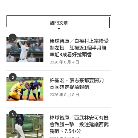
板 紅襪蘇亞雷茲挨轟率低推...
襪柏克開啟賽揚模式拼
2026 年 8 月 6 日
2026 年 8 月 5 日
熱門文章
1
棒球智庫／白襪村上宗隆受
制左投 紅襪近1個半月勝
率近8成看好搶頭香
2026 年 8 月 4 日
2
許基宏、張志豪都要開刀
本季確定提前報銷
2026 年 8 月 8 日
3
棒球智庫／西武林安可有機
會致勝一擊 投注建議西武
獨贏、7.5小分