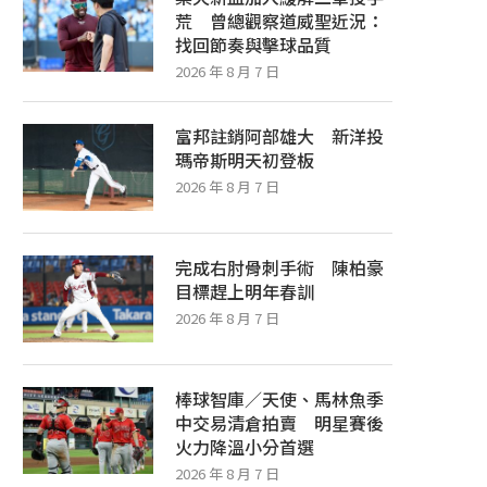
荒 曾總觀察道威聖近況：
找回節奏與擊球品質
2026 年 8 月 7 日
富邦註銷阿部雄大 新洋投
瑪帝斯明天初登板
2026 年 8 月 7 日
完成右肘骨刺手術 陳柏豪
目標趕上明年春訓
2026 年 8 月 7 日
棒球智庫／天使、馬林魚季
中交易清倉拍賣 明星賽後
火力降溫小分首選
2026 年 8 月 7 日
棒球智庫／水手卡斯提歐轉戰白襪初登
棒球智庫／紅襪近1個半月勝率