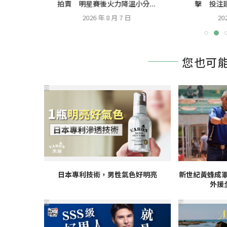
勝...
拍賣 明星賽後火力降溫小分...
擊 投注建
2026 年 8 月 7 日
20
您也可
PR
日本專利技術，男性氣色好明亮
新世紀黃蜂成軍
外援
PR
PR