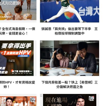
？全包式海島假期，一價
張誠恩「肩夾擠」復出要等下半季 王
玩樂，省錢更省心！
柏傑投球機制調整中
PR
預防HPV，才有資格說愛
下個月房租差一點？快上【易借網】三
妳！
分鐘解決燃眉之急
PR