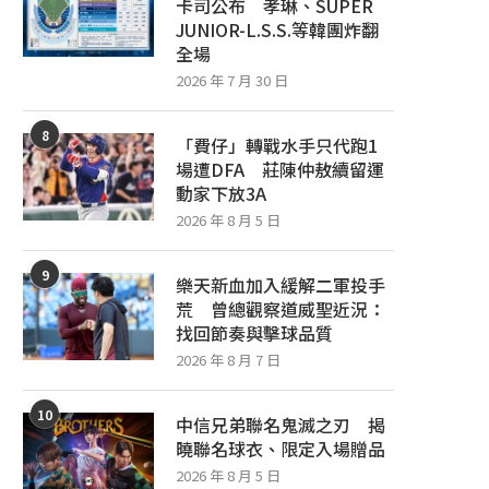
卡司公布 孝琳、SUPER
JUNIOR-L.S.S.等韓團炸翻
全場
2026 年 7 月 30 日
8
「費仔」轉戰水手只代跑1
場遭DFA 莊陳仲敖續留運
動家下放3A
2026 年 8 月 5 日
9
樂天新血加入緩解二軍投手
荒 曾總觀察道威聖近況：
找回節奏與擊球品質
2026 年 8 月 7 日
10
中信兄弟聯名鬼滅之刃 揭
曉聯名球衣、限定入場贈品
2026 年 8 月 5 日