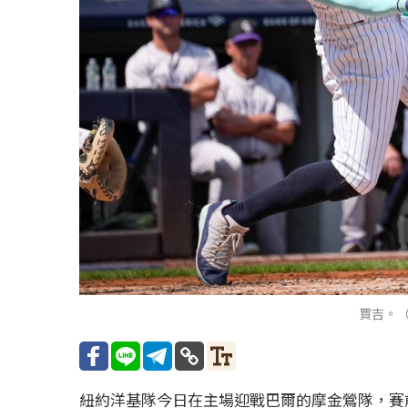
賈吉。（
紐約洋基隊今日在主場迎戰巴爾的摩金鶯隊，賽