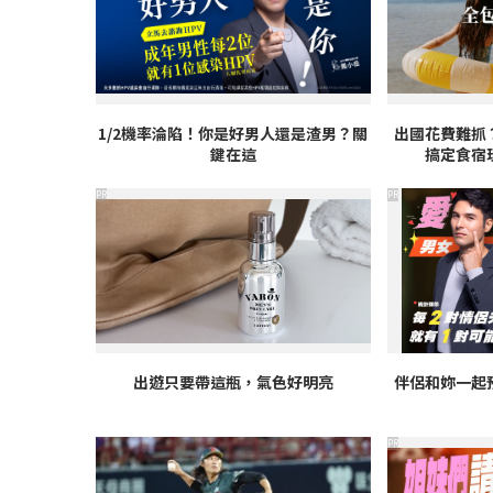
1/2機率淪陷！你是好男人還是渣男？關
出國花費難抓
鍵在這
搞定食宿
PR
PR
出遊只要帶這瓶，氣色好明亮
伴侶和妳一起
PR