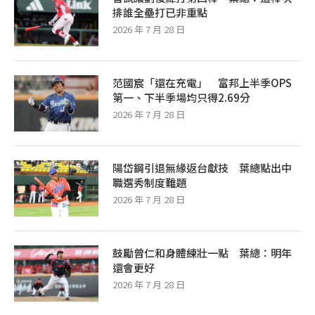
排誰全壘打已非重點
2026 年 7 月 28 日
范國宸「還在充電」 富邦上半季OPS
第一、下半季場均只得2.69分
2026 年 7 月 28 日
陽岱鋼引退無緣返台獻技 葉總點出中
職選秀制度難題
2026 年 7 月 28 日
鼓勵曾仁和身體練壯一點 葉總：明年
還會更好
2026 年 7 月 28 日