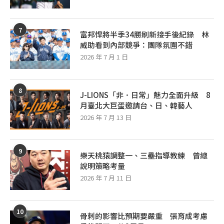
7
富邦悍將半季34勝刷新接手後紀錄 林
威助看到內部競爭：團隊氛圍不錯
2026 年 7 月 1 日
8
J-LIONS「非．日常」魅力全面升級 8
月臺北大巨蛋邀請台、日、韓藝人
2026 年 7 月 13 日
9
樂天桃猿調整一、三壘指導教練 曾總
說明策略考量
2026 年 7 月 11 日
10
骨刺的影響比預期要嚴重 張育成考慮