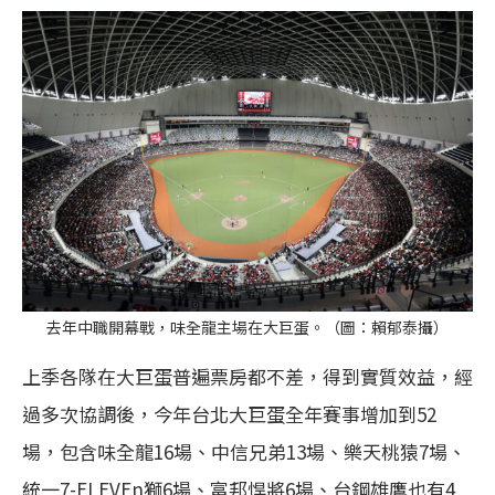
去年中職開幕戰，味全龍主場在大巨蛋。（圖：賴郁泰攝）
上季各隊在大巨蛋普遍票房都不差，得到實質效益，經
過多次協調後，今年台北大巨蛋全年賽事增加到52
場，包含味全龍16場、中信兄弟13場、樂天桃猿7場、
統一7-ELEVEn獅6場、富邦悍將6場、台鋼雄鷹也有4