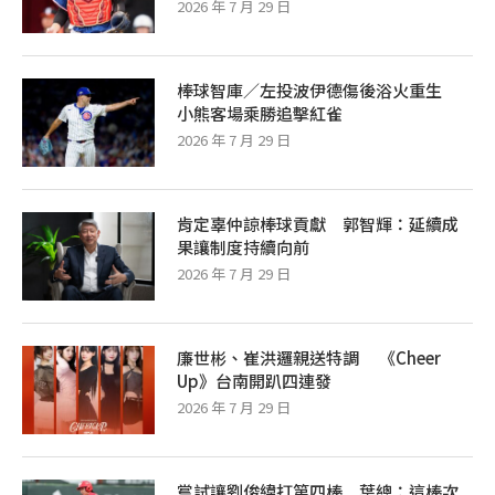
2026 年 7 月 29 日
棒球智庫／左投波伊德傷後浴火重生
小熊客場乘勝追擊紅雀
2026 年 7 月 29 日
肯定辜仲諒棒球貢獻 郭智輝：延續成
果讓制度持續向前
2026 年 7 月 29 日
廉世彬、崔洪邏親送特調 《Cheer
Up》台南開趴四連發
2026 年 7 月 29 日
嘗試讓劉俊緯打第四棒 葉總：這棒次