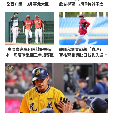
全面升級 8月臺北大巨蛋
欣賞學習：拆彈特質不太一
邀請台、日、韓藝人
樣
高國慶家庭因素請假去日
韓職秋訓實戰飆「直球」
本 周廣勝重回三壘指導區
曹祐齊自費赴日找到失速關
鍵