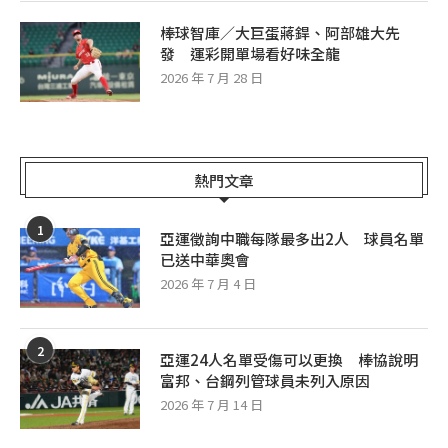
棒球智庫／大巨蛋蔣銲、阿部雄大先
發 運彩開單場看好味全龍
2026 年 7 月 28 日
熱門文章
1
亞運徵詢中職每隊最多出2人 球員名單
已送中華奧會
2026 年 7 月 4 日
2
亞運24人名單受傷可以更換 棒協說明
富邦、台鋼列管球員未列入原因
2026 年 7 月 14 日