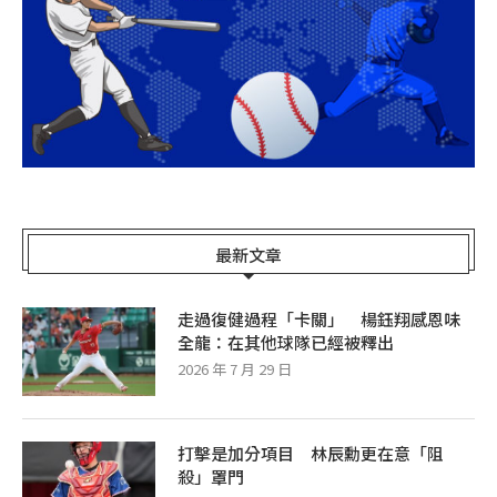
最新文章
走過復健過程「卡關」 楊鈺翔感恩味
全龍：在其他球隊已經被釋出
2026 年 7 月 29 日
打擊是加分項目 林辰勳更在意「阻
殺」罩門