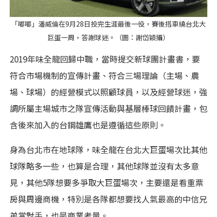
「嘟嘟」潘威倫在9月28日投完生涯最後一役，賽後搭車繞台北大
巨蛋一周，答謝球迷。（圖：謝岱穎攝）
2019年味全龍回歸中職，當時提交新球團計畫書，要
符合市場機制的宣傳計畫、符合三場理論（主場、農
場、球場）的經營模式以照顧球員，以及經營球迷，強
調所屬主場城市之隊宣傳活動與基層棒球回饋計畫，包
含後來加入的台鋼雄鷹也是遵循這些原則。
身為台北市在地球隊，味全龍在台北大巨蛋場次比其他
球隊略多一些，也算是合理，其他球隊並沒有太多意
見，其他5隊想要多爭取大巨蛋場次，主要還是看重票
房與周邊商機，特別是各隊都想要找人氣最高的中信兄
弟當對手，也是商業考量。