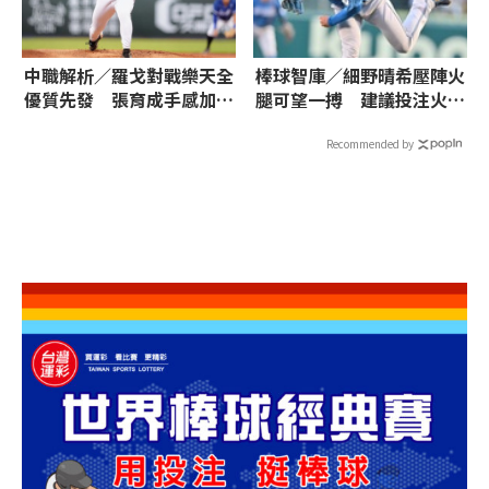
中職解析／羅戈對戰樂天全
棒球智庫／細野晴希壓陣火
優質先發 張育成手感加溫
腿可望一搏 建議投注火腿
魔神樂得留神
獨贏、7.5大
Recommended by