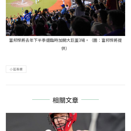
富邦悍將去年下半季還臨時加開大巨蛋3場。（圖：富邦悍將提
供）
小葛專欄
相關文章