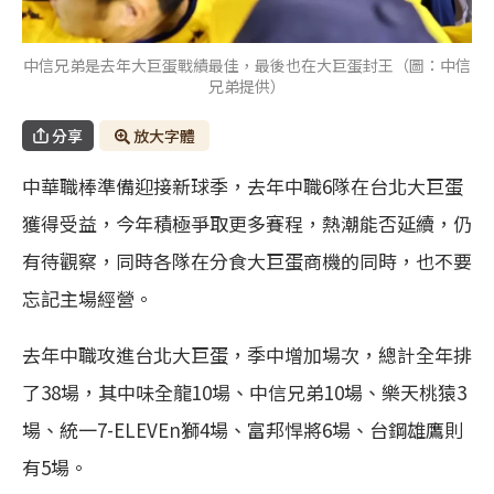
中信兄弟是去年大巨蛋戰績最佳，最後也在大巨蛋封王（圖：中信
兄弟提供）
分享
放大字體
中華職棒準備迎接新球季，去年中職6隊在台北大巨蛋
獲得受益，今年積極爭取更多賽程，熱潮能否延續，仍
有待觀察，同時各隊在分食大巨蛋商機的同時，也不要
忘記主場經營。
去年中職攻進台北大巨蛋，季中增加場次，總計全年排
了38場，其中味全龍10場、中信兄弟10場、樂天桃猿3
場、統一7-ELEVEn獅4場、富邦悍將6場、台鋼雄鷹則
有5場。