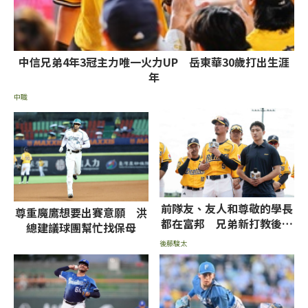
中信兄弟4年3冠主力唯一火力UP 岳東華30歲打出生涯
年
中職
前隊友、友人和尊敬的學長
尊重魔鷹想要出賽意願 洪
都在富邦 兄弟新打教後藤
總建議球團幫忙找保母
駿太：不想輸他們
後藤駿太