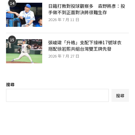
14
日籍打教對投球觀察多 森野將彥：投
手做不到正面對決將很難生存
2026 年 7 月 11 日
15
張峻瑋「升格」支配下接棒17號球衣
搭配徐若熙共組台灣雙王牌先發
2026 年 7 月 27 日
搜尋
搜尋