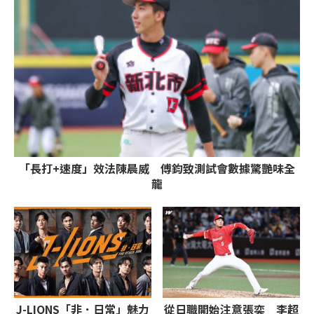
「長打+速度」效法陳晨威 傅鈞致測試會數據驚艷味全
龍
J-LIONS「非．日常」魅力
從日職開始注意張奕 李超