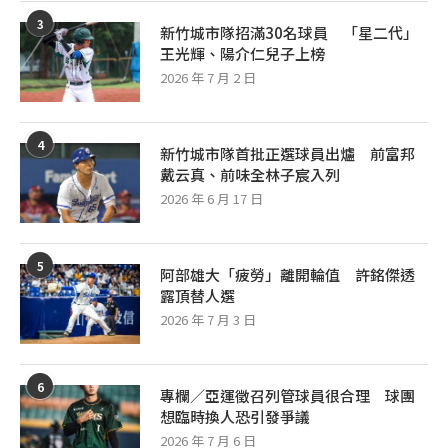
3
新竹城市隊招滿30名球員 「星二代」
王光輝、陽介仁兒子上榜
2026 年 7 月 2 日
4
新竹城市隊首批正選球員出爐 前富邦
戴云真、前味全林子宸入列
2026 年 6 月 17 日
5
阿部雄大「疲勞」離開輪值 許銘傑透
露頂替人選
2026 年 7 月 3 日
6
專欄／亞運徵召列管球員很合理 球團
想臨時換人恐引發爭議
2026 年 7 月 6 日