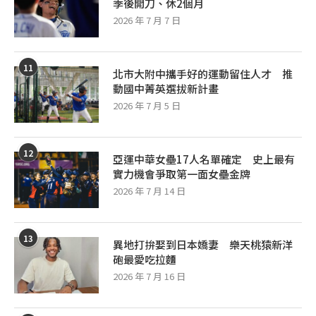
季後開刀、休2個月
2026 年 7 月 7 日
11
北市大附中攜手好的運動留住人才 推
動國中菁英選拔新計畫
2026 年 7 月 5 日
12
亞運中華女壘17人名單確定 史上最有
實力機會爭取第一面女壘金牌
2026 年 7 月 14 日
13
異地打拚娶到日本嬌妻 樂天桃猿新洋
砲最愛吃拉麵
2026 年 7 月 16 日