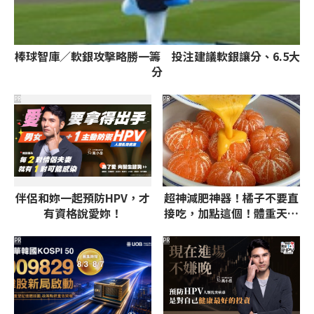
棒球智庫／軟銀攻擊略勝一籌 投注建議軟銀讓分、6.5大
分
PR
PR
伴侶和妳一起預防HPV，才
超神減肥神器！橘子不要直
有資格說愛妳！
接吃，加點這個！體重天天
下降
PR
PR