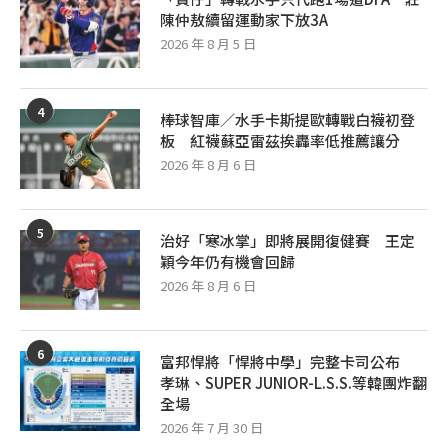
陳仲敖續留運動家下放3A
2026 年 8 月 5 日
4
棒球智庫／水手卡斯提歐轉戰白襪初登
板 紅襪蘇亞雷茲挨轟率低推薦讓分
2026 年 8 月 6 日
5
治好「寒冰掌」即將展開復健賽 王定
穎今年仍有機會回歸
2026 年 8 月 6 日
6
富邦悍將「悍將中學」完整卡司公布
孝琳、SUPER JUNIOR-L.S.S.等韓團炸翻
全場
2026 年 7 月 30 日