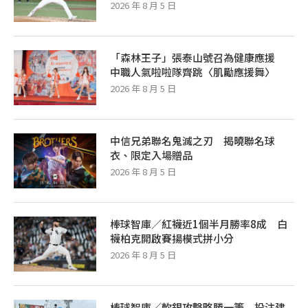
2026 年 8 月 5 日
「森林王子」張泰山號召為健康應援
中職人氣啦啦隊齊跳〈肌勵應援舞〉
2026 年 8 月 5 日
中信兄弟聯名鬼滅之刃 揭曉聯名球
衣、限定入場贈品
2026 年 8 月 5 日
棒球智庫／紅襪近1個半月勝率8成 白
襪柏克開啟賽揚模式拼小分
2026 年 8 月 5 日
棒球智庫／軟銀攻擊略勝一籌 投注建