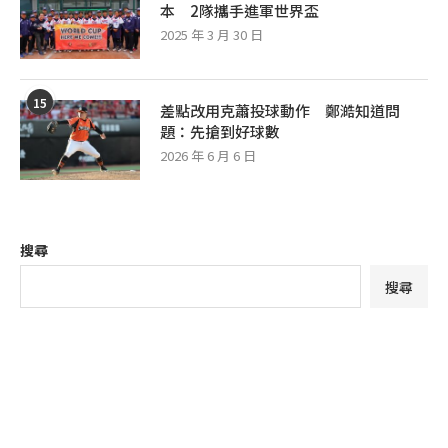
本 2隊攜手進軍世界盃
2025 年 3 月 30 日
15
差點改用克蕭投球動作 鄭澔知道問
題：先搶到好球數
2026 年 6 月 6 日
搜尋
搜尋