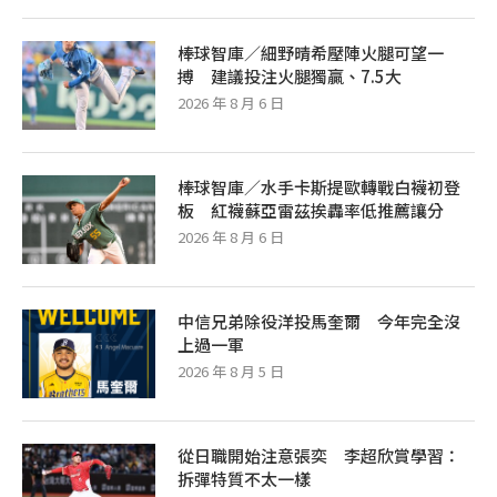
棒球智庫／細野晴希壓陣火腿可望一
搏 建議投注火腿獨贏、7.5大
2026 年 8 月 6 日
棒球智庫／水手卡斯提歐轉戰白襪初登
板 紅襪蘇亞雷茲挨轟率低推薦讓分
2026 年 8 月 6 日
中信兄弟除役洋投馬奎爾 今年完全沒
上過一軍
2026 年 8 月 5 日
從日職開始注意張奕 李超欣賞學習：
拆彈特質不太一樣