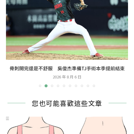
還是不舒服 吳俊杰準備TJ手術本季提前結束
中
2026 年 8 月 6 日
您也可能喜歡這些文章
PR