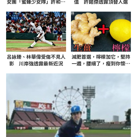
女團「蜜蜂少女隊」許和琪
值 許銘傑透露頂替人選
奪冠
PR
呂詠臻、林華偉受傷不見人
減肥首選，檸檬加它，堅持
影 川岸強透露最新近況
一週，腰細了，瘦到你懷疑
人生