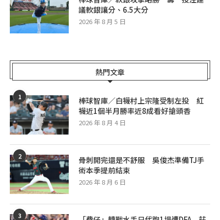
議軟銀讓分、6.5大分
2026 年 8 月 5 日
熱門文章
1
棒球智庫／白襪村上宗隆受制左投 紅
襪近1個半月勝率近8成看好搶頭香
2026 年 8 月 4 日
2
骨刺開完還是不舒服 吳俊杰準備TJ手
術本季提前結束
2026 年 8 月 6 日
3
「費仔」轉戰水手只代跑1場遭DFA 莊