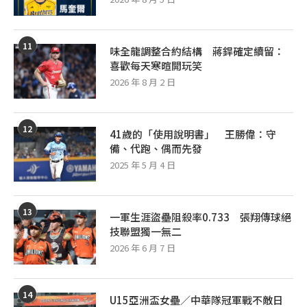
11
味全龍調整合約結構 蔣銲確定續留：
喜歡每天寒暄開玩笑
2026 年 8 月 2 日
12
41歲的「使用說明書」 王勝偉：守
備、代跑、偶而先發
2025 年 5 月 4 日
13
一軍生涯盜壘阻殺率0.733 張翔傳球絕
技聯盟獨一無二
2026 年 6 月 7 日
14
U15亞洲盃女壘／中華隊冠軍戰不敵日