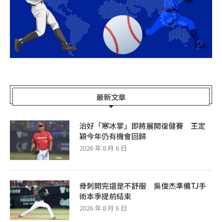
最新文章
治好「寒冰掌」即將展開復健賽 王定
穎今年仍有機會回歸
2026 年 8 月 6 日
骨刺開完還是不舒服 吳俊杰準備TJ手
術本季提前結束
2026 年 8 月 6 日