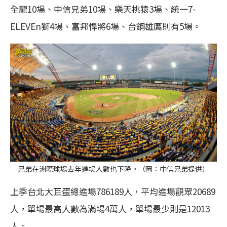
全龍10場、中信兄弟10場、樂天桃猿3場、統一7-
ELEVEn獅4場、富邦悍將6場、台鋼雄鷹則有5場。
兄弟在洲際球場去年進場人數也下降。（圖：中信兄弟提供）
上季台北大巨蛋總進場786189人，平均進場觀眾20689
人，單場最高人數為滿場4萬人，單場最少則是12013
人。