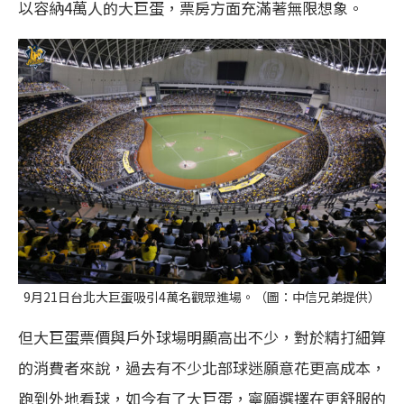
以容納4萬人的大巨蛋，票房方面充滿著無限想象。
9月21日台北大巨蛋吸引4萬名觀眾進場。（圖：中信兄弟提供）
但大巨蛋票價與戶外球場明顯高出不少，對於精打細算
的消費者來說，過去有不少北部球迷願意花更高成本，
跑到外地看球，如今有了大巨蛋，寧願選擇在更舒服的