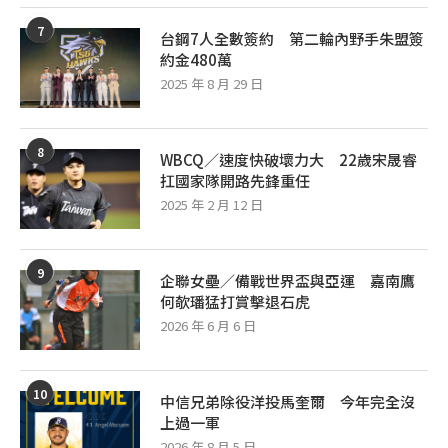
7
台鋼7人全數簽約 第二輪內野手朱盟簽
約金480萬
2025 年 8 月 29 日
8
WBCQ／速度快破壞力大 22歲宋晟睿
扛國家隊開路先鋒重任
2025 年 2 月 12 日
9
企聯女壘／備戰世界盃與亞運 嘉南鷹
何欹璠猛打賞擊退石虎
2026 年 6 月 6 日
10
中信兄弟除役洋投馬奎爾 今年完全沒
上過一軍
2026 年 8 月 5 日