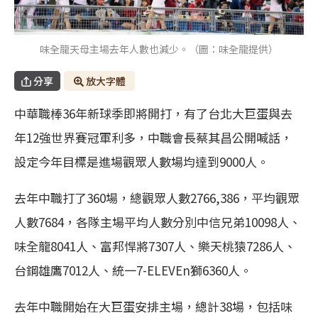
味全龍天母主場去年人數也減少。（圖：味全龍提供）
分享
放大字體
中華職棒36年新球季即將開打，有了台北大巨蛋與去
年12強世界賽冠軍利多，中職會長蔡其昌公開喊話，
設定今年目標是進場觀眾人數場均達到9000人。
去年中職打了360場，總觀眾人數2766,386，平均觀眾
人數7684，各隊主場平均人數分別中信兄弟10098人、
味全龍8041人、富邦悍將7307人、樂天桃猿7286人、
台鋼雄鷹7012人、統一7-ELEVEn獅6360人。
去年中職開始在大巨蛋安排主場，總計38場，包括味