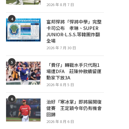
2026 年 8 月 7 日
4
富邦悍將「悍將中學」完整
卡司公布 孝琳、SUPER
JUNIOR-L.S.S.等韓團炸翻
全場
2026 年 7 月 30 日
5
「費仔」轉戰水手只代跑1
場遭DFA 莊陳仲敖續留運
動家下放3A
2026 年 8 月 5 日
6
治好「寒冰掌」即將展開復
健賽 王定穎今年仍有機會
回歸
2026 年 8 月 6 日