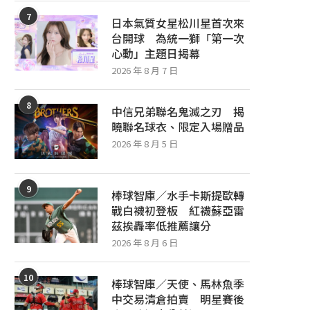
7
日本氣質女星松川星首次來
台開球 為統一獅「第一次
心動」主題日揭幕
2026 年 8 月 7 日
8
中信兄弟聯名鬼滅之刃 揭
曉聯名球衣、限定入場贈品
2026 年 8 月 5 日
9
棒球智庫／水手卡斯提歐轉
戰白襪初登板 紅襪蘇亞雷
茲挨轟率低推薦讓分
2026 年 8 月 6 日
10
棒球智庫／天使、馬林魚季
中交易清倉拍賣 明星賽後