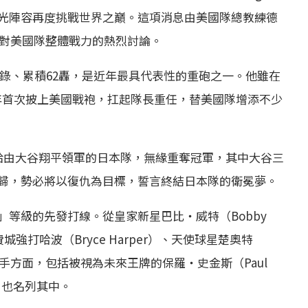
光陣容再度挑戰世界之巔。這項消息由美國隊總教練德
外界對美國隊整體戰力的熱烈討論。
紀錄、累積62轟，是近年最具代表性的重砲之一。他雖在
26年首次披上美國戰袍，扛起隊長重任，替美國隊增添不少
給由大谷翔平領軍的日本隊，無緣重奪冠軍，其中大谷三
歸，勢必將以復仇為目標，誓言終結日本隊的衛冕夢。
等級的先發打線。從皇家新星巴比・威特（Bobby
）到費城強打哈波（Bryce Harper）、天使球星楚奧特
發投手方面，包括被視為未來王牌的保羅・史金斯（Paul
al）也名列其中。