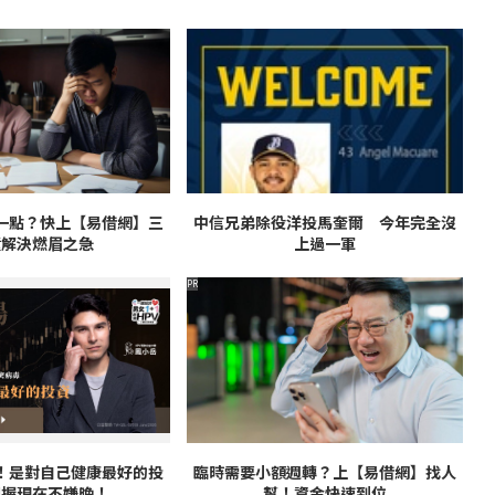
一點？快上【易借網】三
中信兄弟除役洋投馬奎爾 今年完全沒
鐘解決燃眉之急
上過一軍
PR
V！是對自己健康最好的投
臨時需要小額週轉？上【易借網】找人
把握現在不嫌晚！
幫！資金快速到位