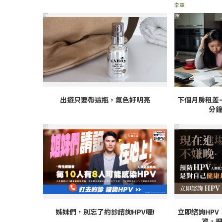
李軍
PR
PR
出遊只要帶這瓶，氣色好明亮
下個月房租差
分
PR
PR
姊妹們，別忘了約診諮詢HPV喔!
立即諮詢HP
資，