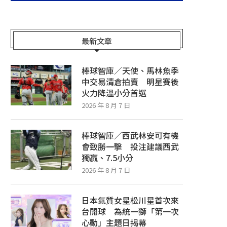
最新文章
棒球智庫／天使、馬林魚季
中交易清倉拍賣 明星賽後
火力降溫小分首選
2026 年 8 月 7 日
棒球智庫／西武林安可有機
會致勝一擊 投注建議西武
獨贏、7.5小分
2026 年 8 月 7 日
日本氣質女星松川星首次來
台開球 為統一獅「第一次
心動」主題日揭幕