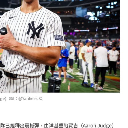
dge)（圖：@Yankees X）
隊已經釋出震撼彈，由洋基重砲賈吉（Aaron Judge）