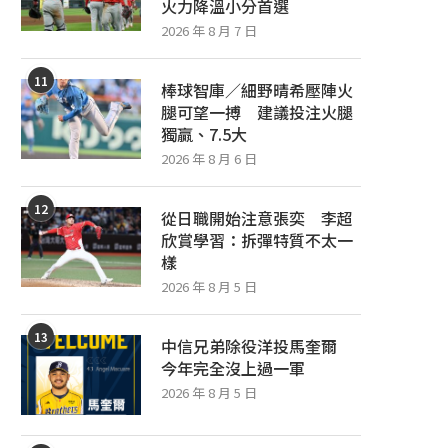
火力降溫小分首選
2026 年 8 月 7 日
11
棒球智庫／細野晴希壓陣火
腿可望一搏 建議投注火腿
獨贏、7.5大
2026 年 8 月 6 日
12
從日職開始注意張奕 李超
欣賞學習：拆彈特質不太一
樣
2026 年 8 月 5 日
13
中信兄弟除役洋投馬奎爾
今年完全沒上過一軍
2026 年 8 月 5 日