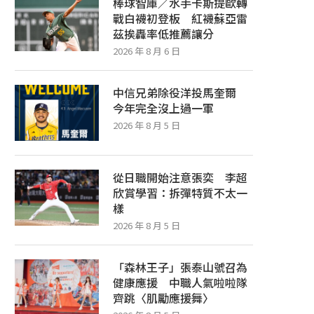
棒球智庫／水手卡斯提歐轉
戰白襪初登板 紅襪蘇亞雷
茲挨轟率低推薦讓分
2026 年 8 月 6 日
中信兄弟除役洋投馬奎爾
今年完全沒上過一軍
2026 年 8 月 5 日
從日職開始注意張奕 李超
欣賞學習：拆彈特質不太一
樣
2026 年 8 月 5 日
「森林王子」張泰山號召為
健康應援 中職人氣啦啦隊
齊跳〈肌勵應援舞〉