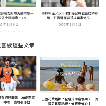
細野晴希壓陣火腿可望一
棒球智庫／水手卡斯提歐轉戰白襪初登
注火腿獨贏、7.5...
板 紅襪蘇亞雷茲挨轟率低推...
26 年 8 月 6 日
2026 年 8 月 6 日
能喜歡這些文章
PR
還有絕殺滑球 20歲李軍
出國花費難抓？全包式海島假期，一價
題 嘟嘟：協助引導他
搞定食宿玩樂，省錢更省心！