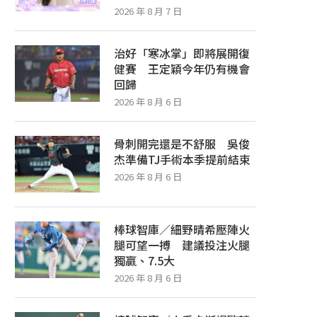
2026 年 8 月 7 日
治好「寒冰掌」即將展開復
健賽 王定穎今年仍有機會
回歸
2026 年 8 月 6 日
骨刺開完還是不舒服 吳俊
杰準備TJ手術本季提前結束
2026 年 8 月 6 日
棒球智庫／細野晴希壓陣火
腿可望一搏 建議投注火腿
獨贏、7.5大
2026 年 8 月 6 日