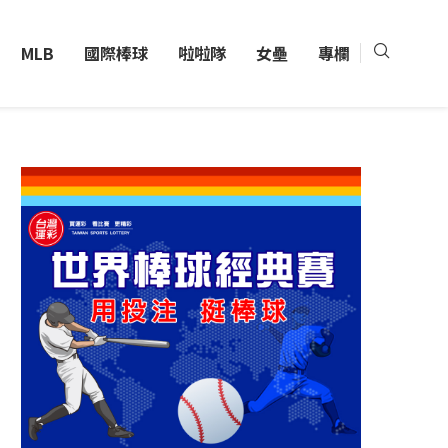
MLB
國際棒球
啦啦隊
女壘
專欄