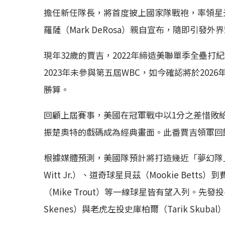
擔任新任隊長，將首度披上國家隊戰袍，率領星
羅薩（Mark DeRosa）親自宣布，隨即引發
現年32歲的賈吉，2022年締造美聯單季全壘打
2023年未參與第五屆WBC，如今確認將於20
勝算。
回顧上屆賽事，美國在冠軍戰中以1分之差惜敗
振楚奧特的戲碼成為經典畫面。此番賈吉領軍回
根據媒體預測，美國隊預計將打造幾近「夢幻隊」
Witt Jr.）、道奇球星貝茲（Mookie Betts
（Mike Trout）等一線球星皆有望入列。先
Skenes）與老虎左投史庫柏爾（Tarik Skub