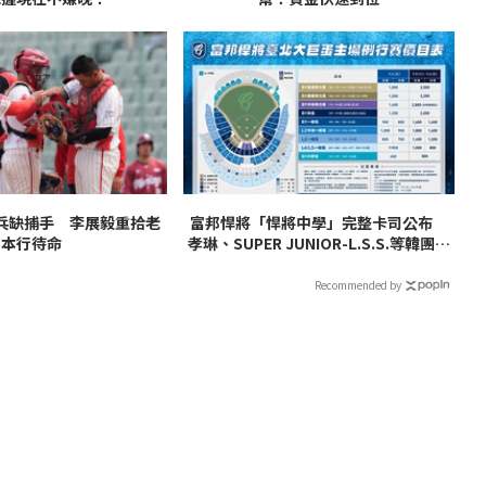
兵缺捕手 李展毅重拾老
富邦悍將「悍將中學」完整卡司公布
本行待命
孝琳、SUPER JUNIOR-L.S.S.等韓團炸
翻全場
Recommended by