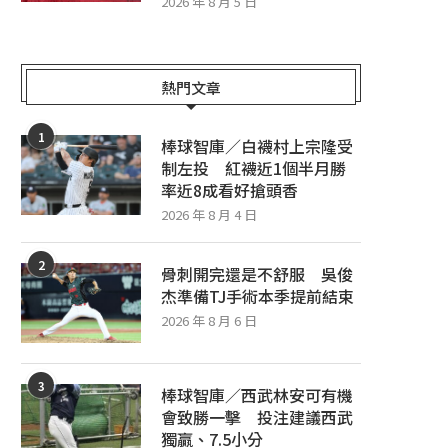
2026 年 8 月 5 日
棒球智庫／紅襪近1個半月勝率8成 白
棒球智庫／軟銀攻擊略勝一籌
襪柏克開啟賽揚模式拼小分
議軟銀讓分、6.5大分
熱門文章
2026 年 8 月 5 日
2026 年 8 月 5 日
1
棒球智庫／白襪村上宗隆受
制左投 紅襪近1個半月勝
率近8成看好搶頭香
2026 年 8 月 4 日
2
骨刺開完還是不舒服 吳俊
杰準備TJ手術本季提前結束
2026 年 8 月 6 日
3
棒球智庫／西武林安可有機
會致勝一擊 投注建議西武
獨贏、7.5小分