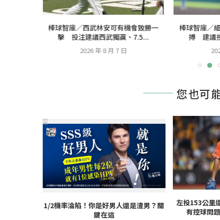
中交易清倉
棒球智庫／西武林安可有機會致勝一
棒球智庫／
分...
擊 投注建議西武獨贏、7.5...
搏 建議投
2026 年 8 月 7 日
20
您也可
PR
左投153公里
1/2機率淪陷！你是好男人還是渣男？關
有控球問
鍵在這