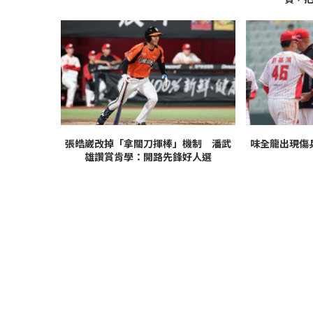
張皓崴改掉「拿關刀揮棒」機制 潘武
味全龍出現傷
雄讚賞肯學：開路先鋒好人選