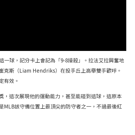
這一球，記分卡上會記為「9-8接殺」。拉法艾拉興奮地
（Liam Hendriks）在投手丘上高舉雙手歡呼。
定有效。
獎，這次展現他的運動能力，甚至能碰到這球，這原本
是MLB該守備位置上最頂尖的防守者之一，不過最後紅