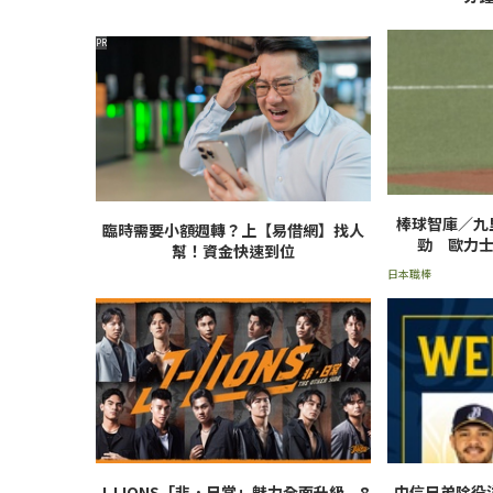
PR
棒球智庫／九
臨時需要小額週轉？上【易借網】找人
勁 歐力
幫！資金快速到位
日本職棒
J-LIONS「非．日常」魅力全面升級 8
中信兄弟除役