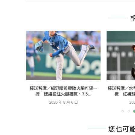
會致勝一
棒球智庫／細野晴希壓陣火腿可望一
棒球智庫／水
5...
搏 建議投注火腿獨贏、7.5...
板 紅襪蘇
2026 年 8 月 6 日
20
您也可