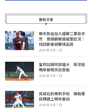
最新文章
樂天新血加入緩解二軍投手
荒 曾總觀察道威聖近況：
找回節奏與擊球品質
2026 年 8 月 7 日
富邦註銷阿部雄大 新洋投
瑪帝斯明天初登板
2026 年 8 月 7 日
完成右肘骨刺手術 陳柏豪
目標趕上明年春訓
2026 年 8 月 7 日