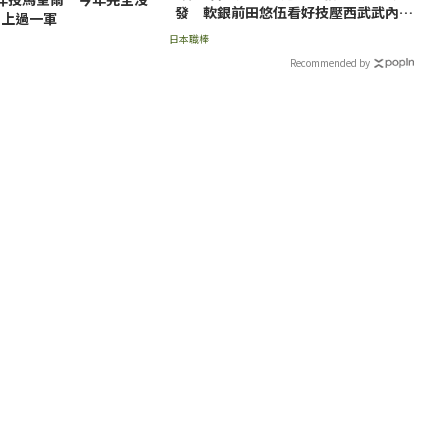
發 軟銀前田悠伍看好技壓西武武內夏
上過一軍
暉
日本職棒
Recommended by