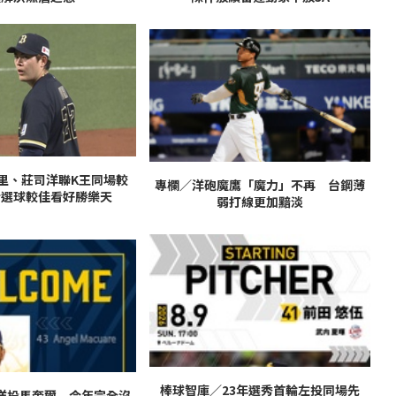
里、莊司洋聯K王同場較
專欄／洋砲魔鷹「魔力」不再 台鋼薄
士選球較佳看好勝樂天
弱打線更加黯淡
棒球智庫／23年選秀首輪左投同場先
洋投馬奎爾 今年完全沒