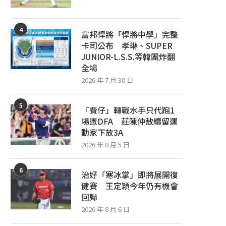
4
富邦悍將「悍將中學」完整
卡司公布 孝琳、SUPER
JUNIOR-L.S.S.等韓團炸翻
全場
2026 年 7 月 30 日
5
「費仔」轉戰水手只代跑1
場遭DFA 莊陳仲敖續留運
動家下放3A
2026 年 8 月 5 日
6
治好「寒冰掌」即將展開復
健賽 王定穎今年仍有機會
回歸
2026 年 8 月 6 日