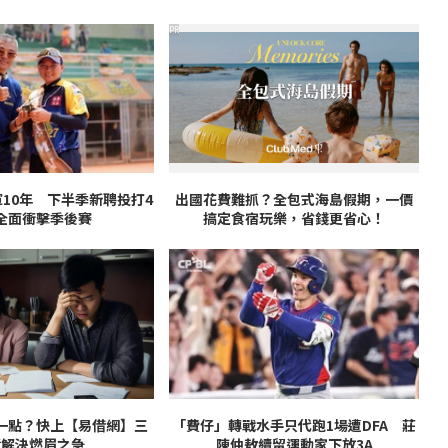
PR
10年 下半季新聘投打4
出國花費難抓？全包式海島假期，一價
全面衝擊季後賽
搞定食宿玩樂，省錢更省心！
一點？快上【易借網】三
「費仔」轉戰水手只代跑1場遭DFA 莊
鐘解決燃眉之急
陳仲敖續留運動家下放3A