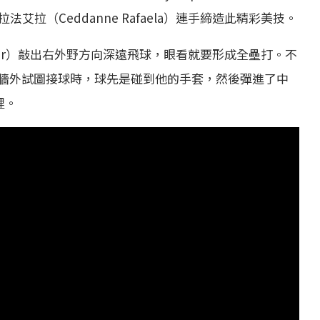
拉法艾拉（Ceddanne Rafaela）連手締造此精彩美技。
enter）敲出右外野方向深遠飛球，眼看就要形成全壘打。不
牆外試圖接球時，球先是碰到他的手套，然後彈進了中
裡。