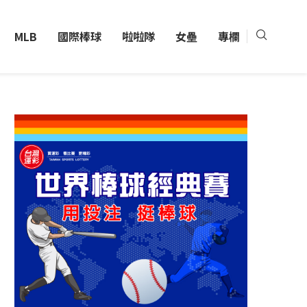
MLB
國際棒球
啦啦隊
女壘
專欄