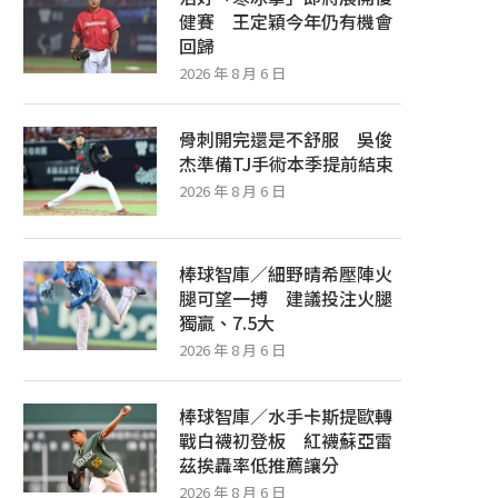
健賽 王定穎今年仍有機會
回歸
2026 年 8 月 6 日
骨刺開完還是不舒服 吳俊
杰準備TJ手術本季提前結束
2026 年 8 月 6 日
棒球智庫／細野晴希壓陣火
腿可望一搏 建議投注火腿
獨贏、7.5大
2026 年 8 月 6 日
棒球智庫／水手卡斯提歐轉
戰白襪初登板 紅襪蘇亞雷
茲挨轟率低推薦讓分
2026 年 8 月 6 日