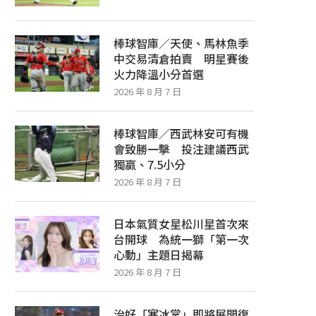
棒球智庫／天使、馬林魚季
中交易清倉拍賣 明星賽後
火力降溫小分首選
2026 年 8 月 7 日
棒球智庫／西武林安可有機
會致勝一擊 投注建議西武
獨贏、7.5小分
2026 年 8 月 7 日
日本氣質女星松川星首次來
台開球 為統一獅「第一次
心動」主題日揭幕
2026 年 8 月 7 日
治好「寒冰掌」即將展開復