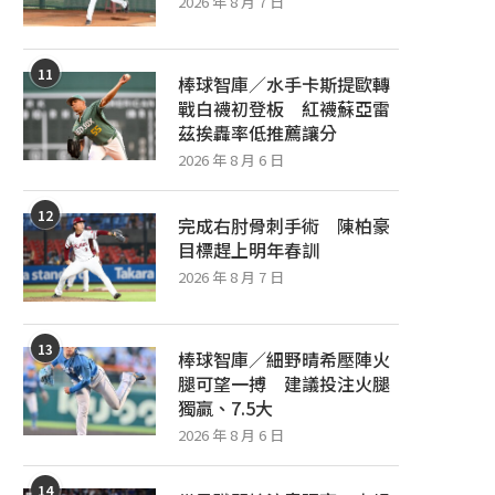
2026 年 8 月 7 日
11
棒球智庫／水手卡斯提歐轉
戰白襪初登板 紅襪蘇亞雷
茲挨轟率低推薦讓分
2026 年 8 月 6 日
12
完成右肘骨刺手術 陳柏豪
目標趕上明年春訓
2026 年 8 月 7 日
13
棒球智庫／細野晴希壓陣火
腿可望一搏 建議投注火腿
獨贏、7.5大
2026 年 8 月 6 日
14