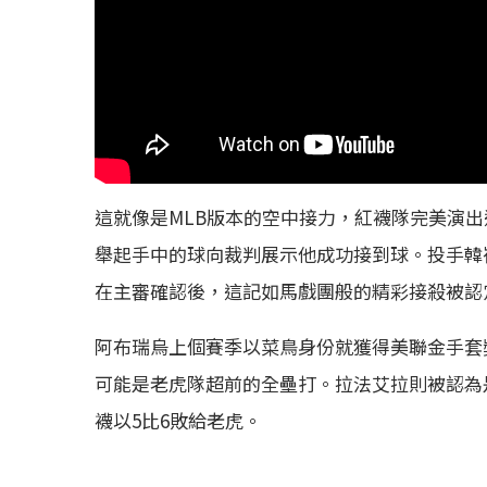
這就像是MLB版本的空中接力，紅襪隊完美演出
舉起手中的球向裁判展示他成功接到球。投手韓崔克斯
在主審確認後，這記如馬戲團般的精彩接殺被認
阿布瑞烏上個賽季以菜鳥身份就獲得美聯金手套
可能是老虎隊超前的全壘打。拉法艾拉則被認為
襪以5比6敗給老虎。