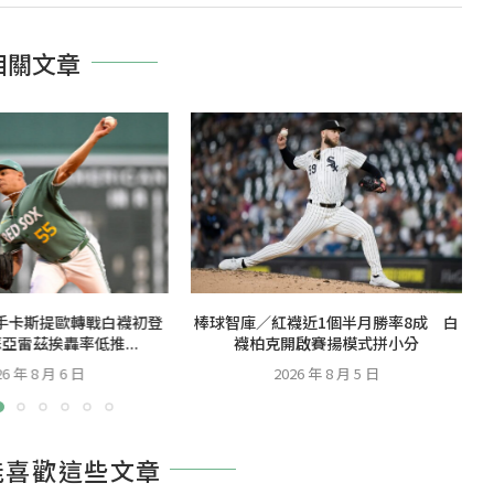
相關文章
手卡斯提歐轉戰白襪初登
棒球智庫／紅襪近1個半月勝率8成 白
亞雷茲挨轟率低推...
襪柏克開啟賽揚模式拼小分
26 年 8 月 6 日
2026 年 8 月 5 日
能喜歡這些文章