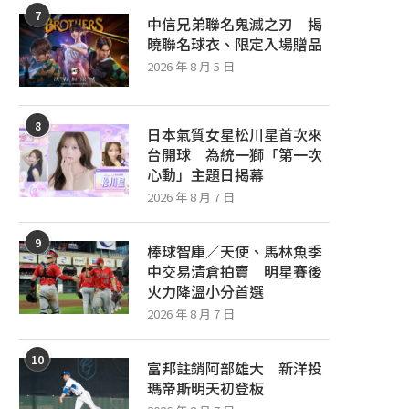
7
中信兄弟聯名鬼滅之刃 揭
曉聯名球衣、限定入場贈品
2026 年 8 月 5 日
8
日本氣質女星松川星首次來
台開球 為統一獅「第一次
心動」主題日揭幕
2026 年 8 月 7 日
9
棒球智庫／天使、馬林魚季
中交易清倉拍賣 明星賽後
火力降溫小分首選
2026 年 8 月 7 日
10
富邦註銷阿部雄大 新洋投
瑪帝斯明天初登板