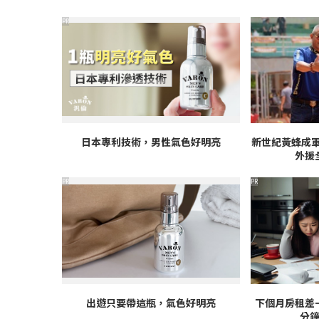
PR
日本專利技術，男性氣色好明亮
新世紀黃蜂成軍
外援
PR
PR
出遊只要帶這瓶，氣色好明亮
下個月房租差
分