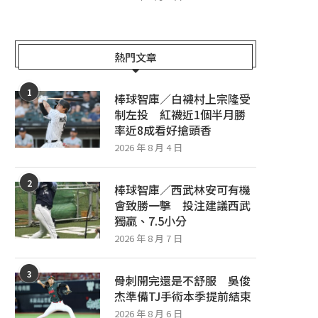
熱門文章
1
棒球智庫／白襪村上宗隆受
制左投 紅襪近1個半月勝
率近8成看好搶頭香
2026 年 8 月 4 日
2
棒球智庫／西武林安可有機
會致勝一擊 投注建議西武
棒球智庫／軟銀攻擊略勝一籌 投注建
「費仔」轉戰水手只代跑1場遭
獨贏、7.5小分
議軟銀讓分、6.5大分
陳仲敖續留運動家下放3.
2026 年 8 月 7 日
2026 年 8 月 5 日
2026 年 8 月 5 日
3
骨刺開完還是不舒服 吳俊
杰準備TJ手術本季提前結束
2026 年 8 月 6 日