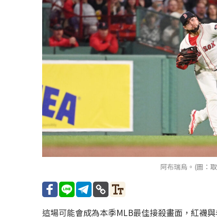
阿布瑞烏。(圖：取自@
這場可能會成為本季MLB最佳接殺畫面，紅襪與老