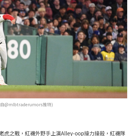
mlbtraderumors推特)
虎之戰，紅襪外野手上演Alley-oop接力接殺，紅襪隊