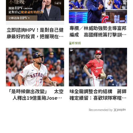
專欄／林威助強勢主導富邦
立即諮詢HPV！是對自己健
編成 高國輝統籌打擊訓練
康最好的投資，把握現在不
機制
嫌晚！
富邦悍將
「是時候做出改變」 太空
味全龍調整合約結構 蔣銲
人釋出19億重砲Jose
確定續留：喜歡球隊寒暄開
Abreu
玩笑
Recommended by