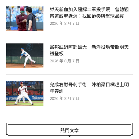
樂天新血加入緩解二軍投手荒 曾總觀
察道威聖近況：找回節奏與擊球品質
2026 年 8 月 7 日
富邦註銷阿部雄大 新洋投瑪帝斯明天
初登板
2026 年 8 月 7 日
完成右肘骨刺手術 陳柏豪目標趕上明
年春訓
2026 年 8 月 7 日
熱門文章