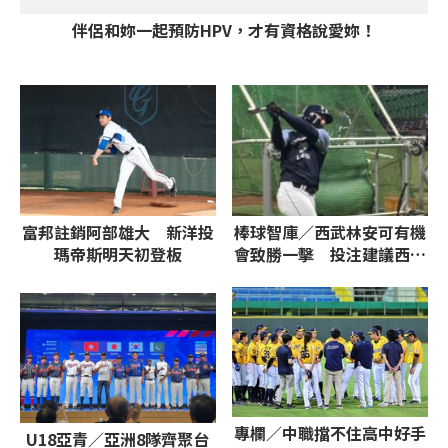
伴侶和妳一起預防HPV，才有資格說愛妳！
富邦註銷阿部雄大 新洋投
棒球智庫／西武林安可有機
瑪帝斯明天初登板
會致勝一擊 投注建議西武
獨贏、7.5小分
專欄／中職擋不住高中好手
U18亞青／亞洲8隊齊聚台