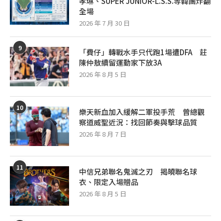
孝琳、SUPER JUNIOR-L.S.S.等韓團炸翻
全場
2026 年 7 月 30 日
9
「費仔」轉戰水手只代跑1場遭DFA 莊
陳仲敖續留運動家下放3A
2026 年 8 月 5 日
10
樂天新血加入緩解二軍投手荒 曾總觀
察道威聖近況：找回節奏與擊球品質
2026 年 8 月 7 日
11
中信兄弟聯名鬼滅之刃 揭曉聯名球
衣、限定入場贈品
2026 年 8 月 5 日