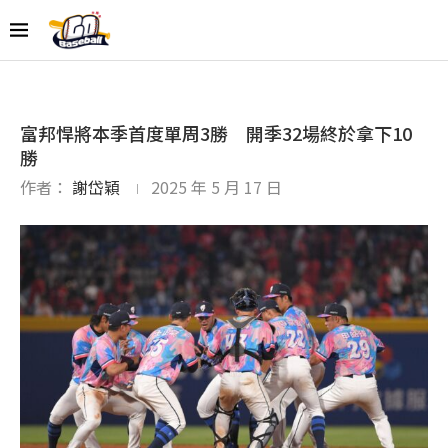
富邦悍將本季首度單周3勝 開季32場終於拿下10
勝
作者：
謝岱穎
2025 年 5 月 17 日