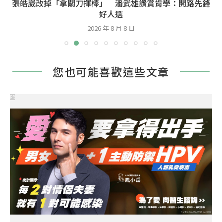
張皓崴改掉「拿關刀揮棒」 潘武雄讚賞肯學：開路先鋒
好人選
2026 年 8 月 8 日
您也可能喜歡這些文章
PR