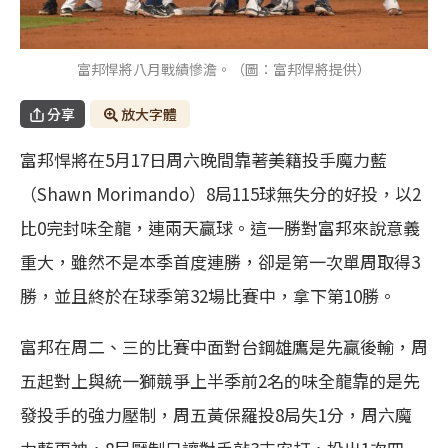
富邦悍將八月戰績慘澹。（圖：富邦悍將提供）
分享
放大字體
富邦悍將在5月17日周六晚間靠著美籍投手魔力藍
（Shawn Morimando）8局115球無失分的好投，以2
比0完封味全龍，連兩天贏球。這一勝對富邦來說意義
重大，雖然不是本季首度連勝，卻是第一次單周取得3
勝，並且終於在球季第32場比賽中，拿下第10勝。
富邦在周二、三的比賽中面對台鋼雄鷹是先贏後輸，周
五起對上與統一獅競爭上半季前2名的味全龍靠的是先
發投手的強力壓制，周五黃保羅投8局失1分，周六魔