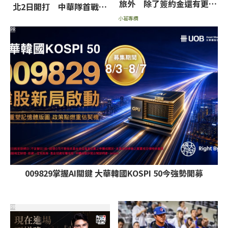
旅外 除了簽約金還有更重
北2日開打 中華隊首戰南
要的事
韓目標留下冠軍
小葛專欄
PR
009829掌握AI關鍵 大華韓國KOSPI 50今強勢開募
PR