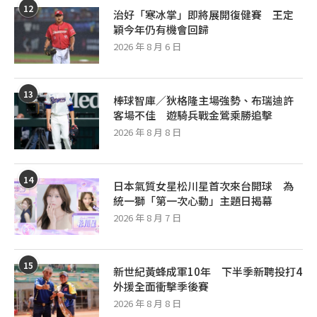
12
治好「寒冰掌」即將展開復健賽 王定
穎今年仍有機會回歸
2026 年 8 月 6 日
13
棒球智庫／狄格隆主場強勢、布瑞迪許
客場不佳 遊騎兵戰金鶯乘勝追擊
2026 年 8 月 8 日
14
日本氣質女星松川星首次來台開球 為
統一獅「第一次心動」主題日揭幕
2026 年 8 月 7 日
15
新世紀黃蜂成軍10年 下半季新聘投打4
外援全面衝擊季後賽
2026 年 8 月 8 日