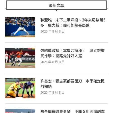
最新文章
聯盟唯一未下二軍洋投、2年來局數第3
多 魔力藍：盡可能拉長局數
2026 年 8 月 8 日
張皓崴改掉「拿關刀揮棒」 潘武雄讚
賞肯學：開路先鋒好人選
2026 年 8 月 8 日
許基宏、張志豪都要開刀 本季確定提
前報銷
2026 年 8 月 8 日
味全龍棒球夏令營 小龍女組圓滿結業