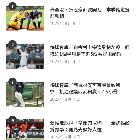
1
許基宏、張志豪都要開刀 本季確定提
前報銷
2026 年 8 月 8 日
2
棒球智庫／白襪村上宗隆受制左投 紅
襪近1個半月勝率近8成看好搶頭香
2026 年 8 月 4 日
3
棒球智庫／西武林安可有機會致勝一
擊 投注建議西武獨贏、7.5小分
2026 年 8 月 7 日
4
張皓崴改掉「拿關刀揮棒」 潘武雄讚
賞肯學：開路先鋒好人選
2026 年 8 月 8 日