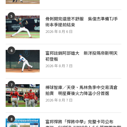
5
骨刺開完還是不舒服 吳俊杰準備TJ手
術本季提前結束
2026 年 8 月 6 日
6
富邦註銷阿部雄大 新洋投瑪帝斯明天
初登板
2026 年 8 月 7 日
7
棒球智庫／天使、馬林魚季中交易清倉
拍賣 明星賽後火力降溫小分首選
2026 年 8 月 7 日
8
富邦悍將「悍將中學」完整卡司公布