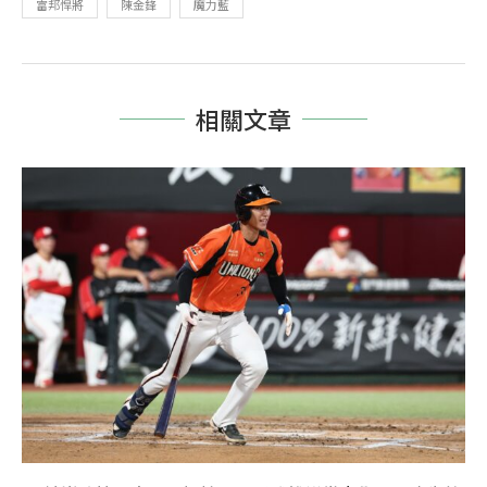
富邦悍將
陳金鋒
魔力藍
相關文章