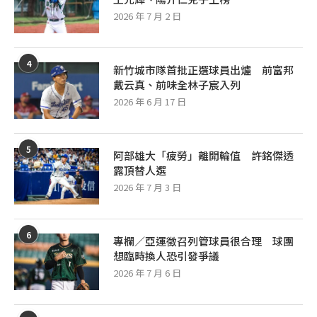
2026 年 7 月 2 日
4
新竹城市隊首批正選球員出爐 前富邦
戴云真、前味全林子宸入列
2026 年 6 月 17 日
5
阿部雄大「疲勞」離開輪值 許銘傑透
露頂替人選
2026 年 7 月 3 日
6
專欄／亞運徵召列管球員很合理 球團
想臨時換人恐引發爭議
2026 年 7 月 6 日