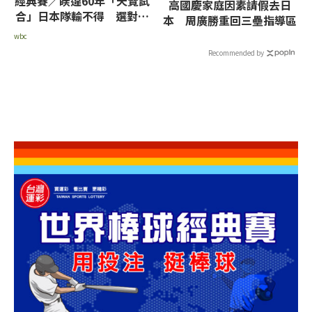
經典賽／睽違60年「天覽試
高國慶家庭因素請假去日
合」日本隊輸不得 選對澳
本 周廣勝重回三壘指導區
洲之戰有考量
wbc
Recommended by