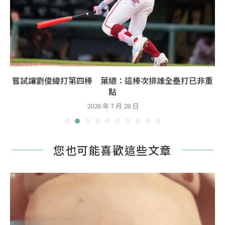
嘗試讓劉俊緯打第四棒 葉總：這棒次排誰全壘打已非重
點
2026 年 7 月 28 日
您也可能喜歡這些文章
PR