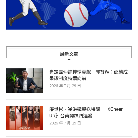
最新文章
肯定辜仲諒棒球貢獻 郭智輝：延續成
果讓制度持續向前
2026 年 7 月 29 日
廉世彬、崔洪邏親送特調 《Cheer
Up》台南開趴四連發
2026 年 7 月 29 日