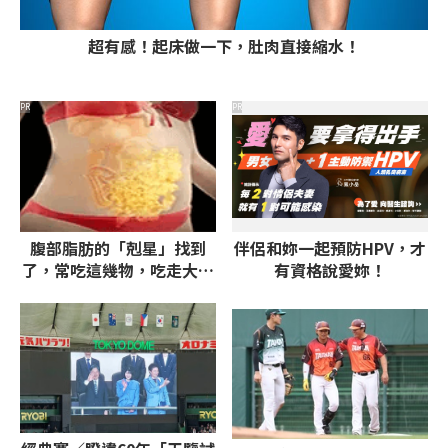
超有感！起床做一下，肚肉直接縮水！
PR
PR
腹部脂肪的「剋星」找到
伴侶和妳一起預防HPV，才
了，常吃這幾物，吃走大肚
有資格說愛妳！
囊，瘦出小蠻腰