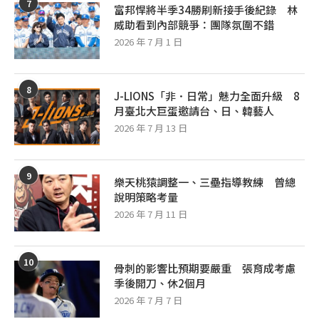
7
富邦悍將半季34勝刷新接手後紀錄 林
威助看到內部競爭：團隊氛圍不錯
2026 年 7 月 1 日
8
J-LIONS「非．日常」魅力全面升級 8
月臺北大巨蛋邀請台、日、韓藝人
2026 年 7 月 13 日
9
樂天桃猿調整一、三壘指導教練 曾總
說明策略考量
2026 年 7 月 11 日
10
骨刺的影響比預期要嚴重 張育成考慮
季後開刀、休2個月
2026 年 7 月 7 日