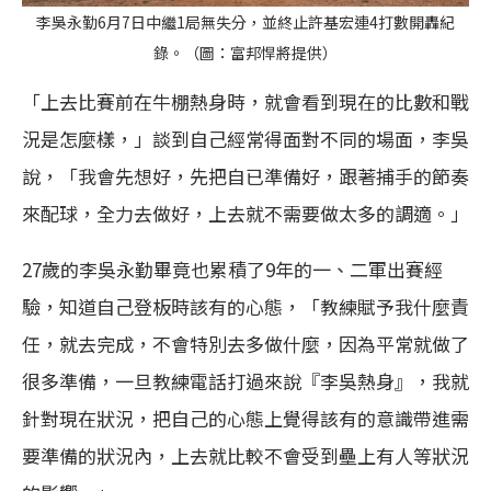
李吳永勤6月7日中繼1局無失分，並終止許基宏連4打數開轟紀
錄。（圖：富邦悍將提供）
「上去比賽前在牛棚熱身時，就會看到現在的比數和戰
況是怎麼樣，」談到自己經常得面對不同的場面，李吳
說，「我會先想好，先把自已準備好，跟著捕手的節奏
來配球，全力去做好，上去就不需要做太多的調適。」
27歲的李吳永勤畢竟也累積了9年的一、二軍出賽經
驗，知道自己登板時該有的心態，「教練賦予我什麼責
任，就去完成，不會特別去多做什麼，因為平常就做了
很多準備，一旦教練電話打過來說『李吳熱身』，我就
針對現在狀況，把自己的心態上覺得該有的意識帶進需
要準備的狀況內，上去就比較不會受到壘上有人等狀況