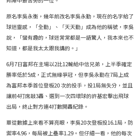
邦陣中最苦勞的一位。
原名李吳永衡，幾年前改名李吳永勤，現在的名字給了
球迷靈感，「全勤」、「天天勤」成為他的稱號，李吳
說，「蠻有趣的，球迷常常都是一語驚人，我本來也不
知道，都是我太太跟我講的。」
6月7日富邦在主場以2比12輸給中信兄弟，上半季確定
勝率低於5成，正式無緣爭冠，但李吳永勤在7局上成
為富邦本季首位登板20 次的投手，投1局無失分，並且
讓前4打席敲3轟、選到一次四壞球的許基宏擊出飛球
出局，終止對方連4打數開轟紀錄。
單從數據上來看不算亮眼，李吳20次登板投16.1局，防
禦率4.96，每局被上壘率1.29。但仔細一看，他的每次