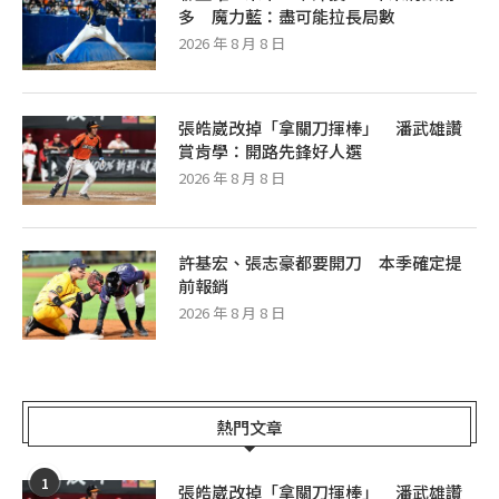
多 魔力藍：盡可能拉長局數
2026 年 8 月 8 日
張皓崴改掉「拿關刀揮棒」 潘武雄讚
賞肯學：開路先鋒好人選
2026 年 8 月 8 日
許基宏、張志豪都要開刀 本季確定提
前報銷
2026 年 8 月 8 日
熱門文章
1
張皓崴改掉「拿關刀揮棒」 潘武雄讚