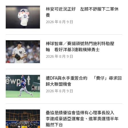
林安可近況正好 左膝不舒服下二軍休
養
2026 年 8 月 9 日
棒球智庫／賽揚頭號熱門施利特勒壓
軸 看好洋基3連戰橫掃勇士
2026 年 8 月 9 日
遭DFA與水手重簽合約 「費仔」尋求回
歸大聯盟機會
2026 年 8 月 9 日
壘協是績優協會值得有心理事長投入
李建成豪語亞運奪金、進軍奧運惜半年
黯然下台