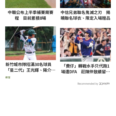
中職公布上半季補賽周賽
中信兄弟聯名鬼滅之刃 揭
程 目前累積8場
曉聯名球衣、限定入場贈品
新竹城市隊招滿30名球員
「費仔」轉戰水手只代跑1
「星二代」王光輝、陽介仁
場遭DFA 莊陳仲敖續留運
兒子上榜
動家下放3A
棒球
Recommended by