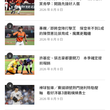
賞肯學：開路先鋒好人選
2026 年 8 月 8 日
2
專欄／即將空降打擊王 揮空率不到1成
的陳傑憲比張育成、魔鷹更難纏
2026 年 8 月 8 日
3
許基宏、張志豪都要開刀 本季確定提
前報銷
2026 年 8 月 8 日
4
棒球智庫／賽揚頭號熱門施利特勒壓
軸 看好洋基3連戰橫掃勇士
2026 年 8 月 9 日