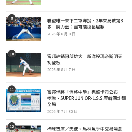
9
聯盟唯一未下二軍洋投、2年來局數第3
多 魔力藍：盡可能拉長局數
2026 年 8 月 8 日
10
富邦註銷阿部雄大 新洋投瑪帝斯明天
初登板
2026 年 8 月 7 日
11
富邦悍將「悍將中學」完整卡司公布
孝琳、SUPER JUNIOR-L.S.S.等韓團炸翻
全場
2026 年 7 月 30 日
12
棒球智庫／天使、馬林魚季中交易清倉