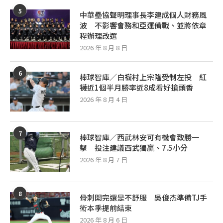
5
中華壘協聲明理事長李建成個人財務風
波 不影響會務和亞運備戰、並將依章
程辦理改選
2026 年 8 月 8 日
6
棒球智庫／白襪村上宗隆受制左投 紅
襪近1個半月勝率近8成看好搶頭香
2026 年 8 月 4 日
7
棒球智庫／西武林安可有機會致勝一
擊 投注建議西武獨贏、7.5小分
2026 年 8 月 7 日
8
骨刺開完還是不舒服 吳俊杰準備TJ手
術本季提前結束
2026 年 8 月 6 日