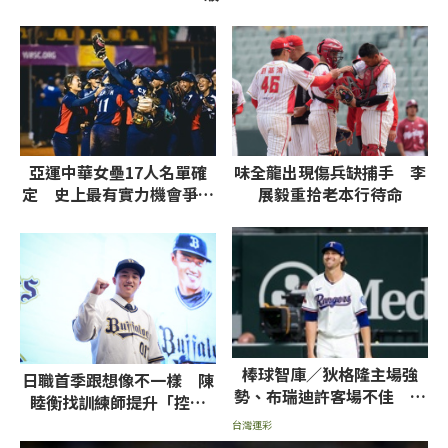
亞運中華女壘17人名單確
味全龍出現傷兵缺捕手 李
定 史上最有實力機會爭取
展毅重拾老本行待命
第一面女壘金牌
棒球智庫／狄格隆主場強
日職首季跟想像不一樣 陳
勢、布瑞迪許客場不佳 遊
睦衡找訓練師提升「控制
騎兵戰金鶯乘勝追擊
力」
台灣運彩