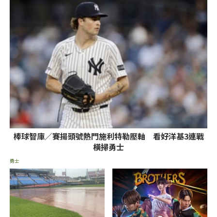
棒球智庫／賽揚頭號熱門施利特勒壓軸 看好洋基3連戰
橫掃勇士
勇士