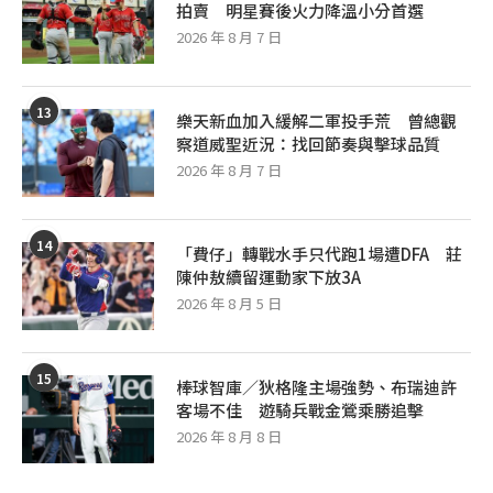
拍賣 明星賽後火力降溫小分首選
2026 年 8 月 7 日
13
樂天新血加入緩解二軍投手荒 曾總觀
察道威聖近況：找回節奏與擊球品質
2026 年 8 月 7 日
14
「費仔」轉戰水手只代跑1場遭DFA 莊
陳仲敖續留運動家下放3A
2026 年 8 月 5 日
15
棒球智庫／狄格隆主場強勢、布瑞迪許
客場不佳 遊騎兵戰金鶯乘勝追擊
2026 年 8 月 8 日