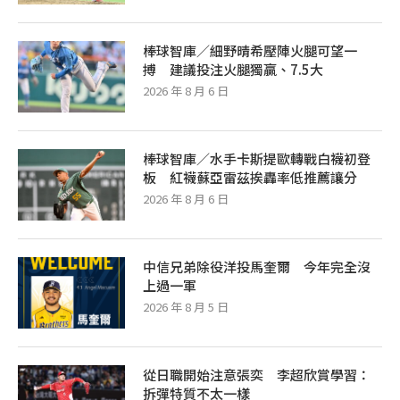
棒球智庫／細野晴希壓陣火腿可望一
搏 建議投注火腿獨贏、7.5大
2026 年 8 月 6 日
棒球智庫／水手卡斯提歐轉戰白襪初登
板 紅襪蘇亞雷茲挨轟率低推薦讓分
2026 年 8 月 6 日
中信兄弟除役洋投馬奎爾 今年完全沒
上過一軍
2026 年 8 月 5 日
從日職開始注意張奕 李超欣賞學習：
拆彈特質不太一樣