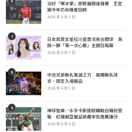
6
治好「寒冰掌」即將展開復健賽 王定
穎今年仍有機會回歸
2026 年 8 月 6 日
7
日本氣質女星松川星首次來台開球 為
統一獅「第一次心動」主題日揭幕
2026 年 8 月 7 日
8
中信兄弟聯名鬼滅之刃 揭曉聯名球
衣、限定入場贈品
2026 年 8 月 5 日
9
棒球智庫／水手卡斯提歐轉戰白襪初登
板 紅襪蘇亞雷茲挨轟率低推薦讓分
2026 年 8 月 6 日