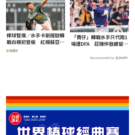
棒球智庫／水手卡斯提歐轉
「費仔」轉戰水手只代跑1
戰白襪初登板 紅襪蘇亞雷
場遭DFA 莊陳仲敖續留運
茲挨轟率低推薦讓分
動家下放3A
台灣運彩
Recommended by