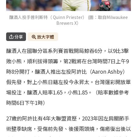
釀酒人投手普利斯特（ Quinn Priester） (圖：取自Milwaukee
Brewers X）
分享
放大字體
釀酒人在國聯分區系列賽首戰開局鯨吞6分，以9比3擊
敗小熊，順利拔得頭籌，第2戰將在台灣時間7日上午9
時8分開打，釀酒人推出左投阿許比（Aaron Ashby）
假先發，對上小熊日籍左投今永昇太。台灣運彩開放單
場投注，釀酒人賠率1.65，小熊1.85。（賠率數據參考
時間6日下午1時）
27歲的阿許比有4年大聯盟資歷，2023年因左肩關節手
術整季缺席，受傷前先發、後援兩頭燒，傷癒復出後以