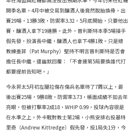
年在海盜與紅襪都無法投出預期水準，今年仍未在紅襪
開季名單，4月中被交易到釀酒人後竟然脫胎換骨，出
賽29場，13勝3敗，防禦率3.32，5月底開始，只要他出
賽，釀酒人拿下19連勝。此外，普利斯特本季5場接手
假先發，扮演長中繼，釀酒人也拿下4勝1敗。只是總
教練墨菲（Pat Murphy）堅持不明言普利斯特是否會
擔任長中繼，還幽默回覆：「不會連第5局要換誰代打
都要提前告知吧。」
今永昇太5月初左腿拉傷在傷兵名單待了7周以上，最
後出賽25場，9勝8敗，防禦率3.73，帳面成績不如去年
亮眼，但被打擊率2成18，WHIP 0.99，投球內容很是
在水準之上。外卡戰對教士第2場，小熊安排右投基特
里奇（Andrew Kittredge）假先發，投1局失1分，今