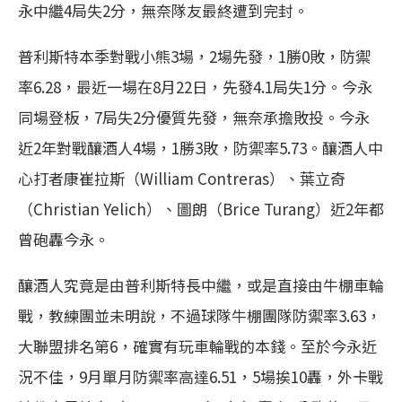
永中繼4局失2分，無奈隊友最終遭到完封。
普利斯特本季對戰小熊3場，2場先發，1勝0敗，防禦
率6.28，最近一場在8月22日，先發4.1局失1分。今永
同場登板，7局失2分優質先發，無奈承擔敗投。今永
近2年對戰釀酒人4場，1勝3敗，防禦率5.73。釀酒人中
心打者康崔拉斯（William Contreras）、葉立奇
（Christian Yelich）、圖朗（Brice Turang）近2年都
曾砲轟今永。
釀酒人究竟是由普利斯特長中繼，或是直接由牛棚車輪
戰，教練團並未明說，不過球隊牛棚團隊防禦率3.63，
大聯盟排名第6，確實有玩車輪戰的本錢。至於今永近
況不佳，9月單月防禦率高達6.51，5場挨10轟，外卡戰