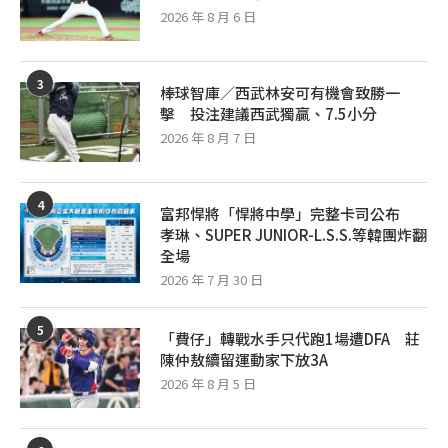
2026 年 8 月 6 日
3
棒球智庫／西武林安可有機會致勝一
擊 投注建議西武獨贏、7.5小分
2026 年 8 月 7 日
4
富邦悍將「悍將中學」完整卡司公布
孝琳、SUPER JUNIOR-L.S.S.等韓團炸翻
全場
2026 年 7 月 30 日
5
「費仔」轉戰水手只代跑1場遭DFA 莊
陳仲敖續留運動家下放3A
2026 年 8 月 5 日