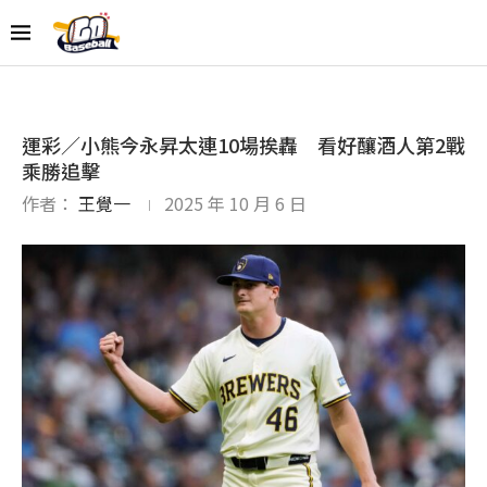
運彩／小熊今永昇太連10場挨轟 看好釀酒人第2戰
乘勝追擊
作者：
王覺一
2025 年 10 月 6 日