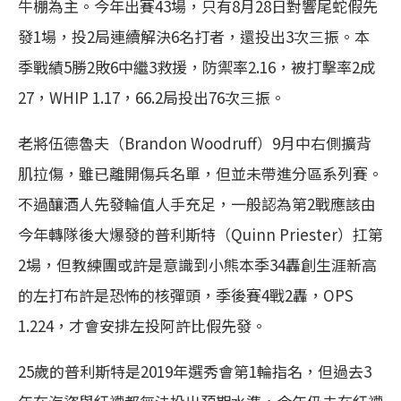
牛棚為主。今年出賽43場，只有8月28日對響尾蛇假先
發1場，投2局連續解決6名打者，還投出3次三振。本
季戰績5勝2敗6中繼3救援，防禦率2.16，被打擊率2成
27，WHIP 1.17，66.2局投出76次三振。
老將伍德魯夫（Brandon Woodruff）9月中右側擴背
肌拉傷，雖已離開傷兵名單，但並未帶進分區系列賽。
不過釀酒人先發輪值人手充足，一般認為第2戰應該由
今年轉隊後大爆發的普利斯特（Quinn Priester）扛第
2場，但教練團或許是意識到小熊本季34轟創生涯新高
的左打布許是恐怖的核彈頭，季後賽4戰2轟，OPS
1.224，才會安排左投阿許比假先發。
25歲的普利斯特是2019年選秀會第1輪指名，但過去3