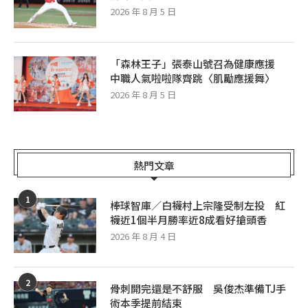
2026 年 8 月 5 日
「森林王子」張泰山號召為健康應援
中職人氣啦啦隊齊跳〈肌勵應援舞〉
2026 年 8 月 5 日
熱門文章
1
棒球智庫／白襪村上宗隆受制左投 紅
襪近1個半月勝率近8成看好搶頭香
2026 年 8 月 4 日
2
骨刺開完還是不舒服 吳俊杰準備TJ手
術本季提前結束