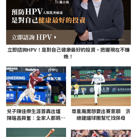
立即諮詢HPV！是對自己健康最好的投資，把握現在不嫌
晚！
兒子陳佳樂生涯首轟出爐
尊重魔鷹想要出賽意願 洪
陳瑞昌興奮：全家人都跳起
總建議球團幫忙找保母
來