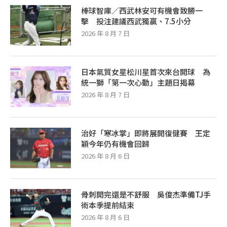
棒球智庫／西武林安可有機會致勝一
擊 投注建議西武獨贏、7.5小分
2026 年 8 月 7 日
日本氣質女星松川星首次來台開球 為
統一獅「第一次心動」主題日揭幕
2026 年 8 月 7 日
治好「寒冰掌」即將展開復健賽 王定
穎今年仍有機會回歸
2026 年 8 月 6 日
骨刺開完還是不舒服 吳俊杰準備TJ手
術本季提前結束
2026 年 8 月 6 日