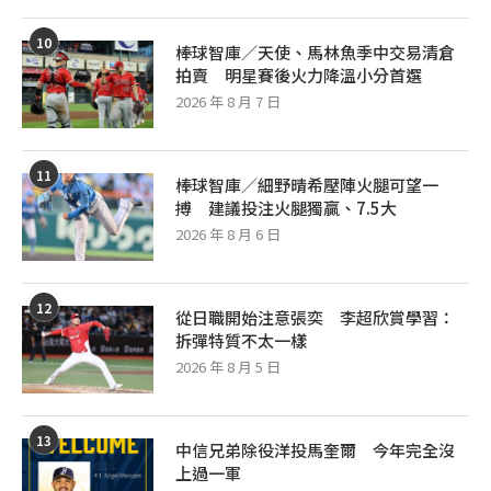
10
棒球智庫／天使、馬林魚季中交易清倉
拍賣 明星賽後火力降溫小分首選
2026 年 8 月 7 日
11
棒球智庫／細野晴希壓陣火腿可望一
搏 建議投注火腿獨贏、7.5大
2026 年 8 月 6 日
12
從日職開始注意張奕 李超欣賞學習：
拆彈特質不太一樣
2026 年 8 月 5 日
13
中信兄弟除役洋投馬奎爾 今年完全沒
上過一軍