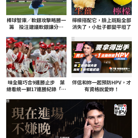
棒球智庫／軟銀攻擊略勝一
檸檬搭配它，臉上斑點全部
籌 投注建議軟銀讓分、
消失了，小肚子都變平坦了
6.5大分
PR
味全龍巧合9連勝止步 葉
伴侶和妳一起預防HPV，才
總看統一獅17連勝紀錄「很
有資格說愛妳！
誇張」
PR