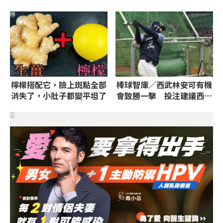
小！
兵名單制度」
PR
檸檬搭配它，臉上斑點全部
棒球智庫／西武林安可有機
消失了，小肚子都變平坦了
會致勝一擊 投注建議西武
獨贏、7.5小分
PR