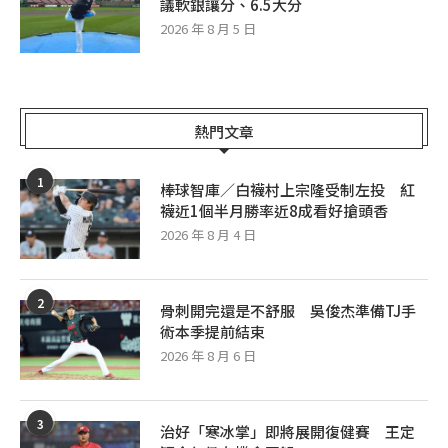
議軟銀讓分、6.5大分
2026 年 8 月 5 日
熱門文章
1
棒球智庫／白襪村上宗隆受制左投 紅
襪近1個半月勝率近8成看好搶頭香
2026 年 8 月 4 日
2
骨刺開完還是不舒服 吳俊杰準備TJ手
術本季提前結束
2026 年 8 月 6 日
3
治好「寒冰掌」即將展開復健賽 王定