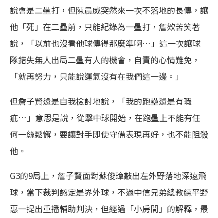
說會是二壘打，但陳晨威突然來一次不落地的長傳，讓
他「死」在二壘前，只能紀錄為一壘打，詹欸苦笑著
說，「以前也沒看他球傳得那麼準啊…」這一次讓球
隊錯失無人出局二壘有人的機會，自責的心情難免，
「就再努力，只能說運氣沒有在我們這一邊。」
但詹子賢還是自我檢討地說，「我的跑壘還是有瑕
疵…」意思是說，從擊中球開始，在跑壘上不能有任
何一絲鬆懈，要讓對手即使守備表現再好，也不能阻殺
他。
G3的9局上，詹子賢面對蘇俊璋敲出左外野落地深遠飛
球，當下裁判認定是界外球，不過中信兄弟總教練平野
惠一提出重播輔助判決，但經過「小房間」的解釋，最