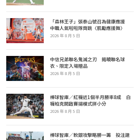
「森林王子」張泰山號召為健康應援
中職人氣啦啦隊齊跳〈肌勵應援舞〉
2026 年 8 月 5 日
中信兄弟聯名鬼滅之刃 揭曉聯名球
衣、限定入場贈品
2026 年 8 月 5 日
棒球智庫／紅襪近1個半月勝率8成 白
襪柏克開啟賽揚模式拼小分
2026 年 8 月 5 日
棒球智庫／軟銀攻擊略勝一籌 投注建