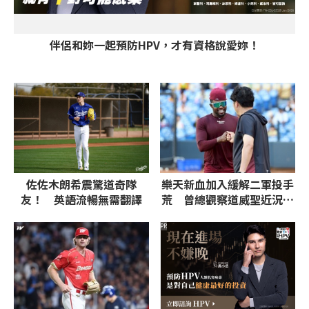
伴侶和妳一起預防HPV，才有資格說愛妳！
佐佐木朗希震驚道奇隊
樂天新血加入緩解二軍投手
友！ 英語流暢無需翻譯
荒 曾總觀察道威聖近況：
找回節奏與擊球品質
PR