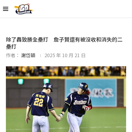
除了轟致勝全壘打 詹子賢還有被沒收和消失的二
壘打
作者：
謝岱穎
2025 年 10 月 21 日