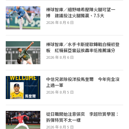
棒球智庫／細野晴希壓陣火腿可望一
搏 建議投注火腿獨贏、7.5大
2026 年 8 月 6 日
棒球智庫／水手卡斯提歐轉戰白襪初登
板 紅襪蘇亞雷茲挨轟率低推薦讓分
2026 年 8 月 6 日
中信兄弟除役洋投馬奎爾 今年完全沒
上過一軍
2026 年 8 月 5 日
從日職開始注意張奕 李超欣賞學習：
拆彈特質不太一樣
2026 年 8 月 5 日