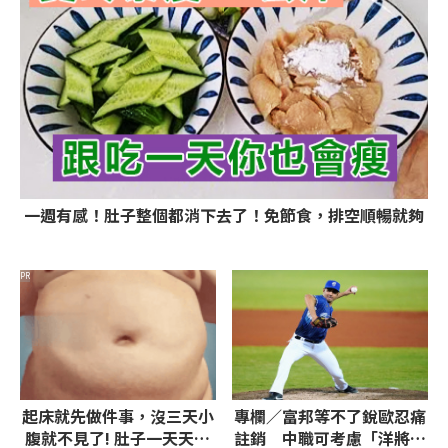
一週有感！肚子整個都消下去了！免節食，排空順暢就夠
PR
起床就先做件事，沒三天小
專欄／富邦等不了銳歐忍痛
腹就不見了! 肚子一天天變
註銷 中職可考慮「洋將傷