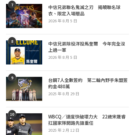
7
中信兄弟聯名鬼滅之刃 揭曉聯名球
衣、限定入場贈品
2026 年 8 月 5 日
8
中信兄弟除役洋投馬奎爾 今年完全沒
上過一軍
2026 年 8 月 5 日
9
台鋼7人全數簽約 第二輪內野手朱盟簽
約金480萬
2025 年 8 月 29 日
10
WBCQ／速度快破壞力大 22歲宋晟睿
扛國家隊開路先鋒重任
2025 年 2 月 12 日