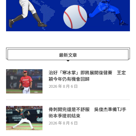
最新文章
治好「寒冰掌」即將展開復健賽 王定
穎今年仍有機會回歸
2026 年 8 月 6 日
骨刺開完還是不舒服 吳俊杰準備TJ手
術本季提前結束
2026 年 8 月 6 日