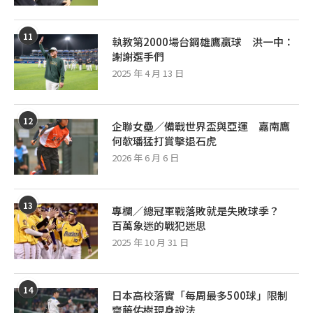
11
執教第2000場台鋼雄鷹贏球 洪一中：
謝謝選手們
2025 年 4 月 13 日
12
企聯女壘／備戰世界盃與亞運 嘉南鷹
何欹璠猛打賞擊退石虎
2026 年 6 月 6 日
13
專欄／總冠軍戰落敗就是失敗球季？
百萬象迷的戰犯迷思
2025 年 10 月 31 日
14
日本高校落實「每周最多500球」限制
齋藤佑樹現身說法