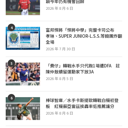
穎今年仍有機會回歸
2026 年 8 月 6 日
4
富邦悍將「悍將中學」完整卡司公布
孝琳、SUPER JUNIOR-L.S.S.等韓團炸翻
全場
2026 年 7 月 30 日
5
「費仔」轉戰水手只代跑1場遭DFA 莊
陳仲敖續留運動家下放3A
2026 年 8 月 5 日
6
棒球智庫／水手卡斯提歐轉戰白襪初登
板 紅襪蘇亞雷茲挨轟率低推薦讓分
2026 年 8 月 6 日