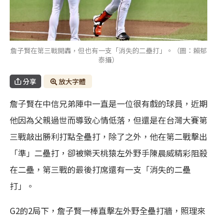
詹子賢在第三戰開轟，但也有一支「消失的二壘打」。（圖：賴郁
泰攝）
分享
放大字體
詹子賢在中信兄弟陣中一直是一位很有戲的球員，近期
他因為父親過世而導致心情低落，但還是在台灣大賽第
三戰敲出勝利打點全壘打，除了之外，他在第二戰擊出
「準」二壘打，卻被樂天桃猿左外野手陳晨威精彩阻殺
在二壘，第三戰的最後打席還有一支「消失的二壘
打」。
G2的2局下，詹子賢一棒直擊左外野全壘打牆，照理來