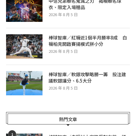
中信兄弟聯名鬼滅之刃 揭曉聯名球
衣、限定入場贈品
2026 年 8 月 5 日
棒球智庫／紅襪近1個半月勝率8成 白
襪柏克開啟賽揚模式拼小分
2026 年 8 月 5 日
棒球智庫／軟銀攻擊略勝一籌 投注建
議軟銀讓分、6.5大分
2026 年 8 月 5 日
熱門文章
1