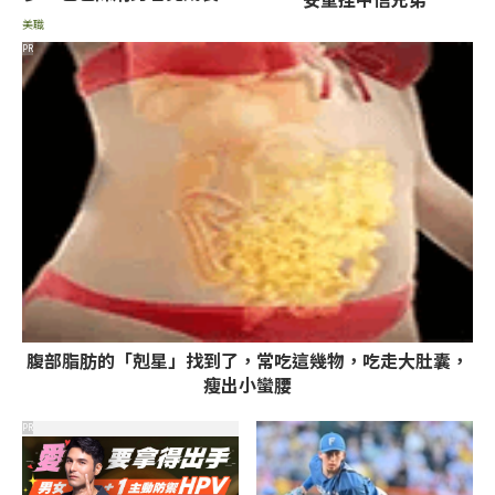
曲球進步很多
美職
PR
腹部脂肪的「剋星」找到了，常吃這幾物，吃走大肚囊，
瘦出小蠻腰
PR