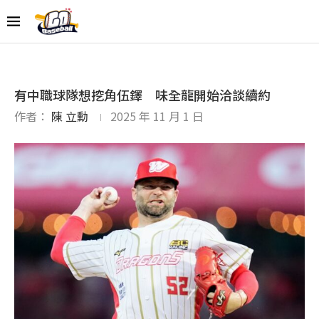
有中職球隊想挖角伍鐸 味全龍開始洽談續約
作者：
陳 立勳
2025 年 11 月 1 日