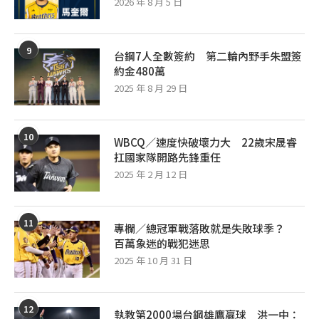
2026 年 8 月 5 日
9
台鋼7人全數簽約 第二輪內野手朱盟簽
約金480萬
2025 年 8 月 29 日
10
WBCQ／速度快破壞力大 22歲宋晟睿
扛國家隊開路先鋒重任
2025 年 2 月 12 日
11
專欄／總冠軍戰落敗就是失敗球季？
百萬象迷的戰犯迷思
2025 年 10 月 31 日
12
執教第2000場台鋼雄鷹贏球 洪一中：