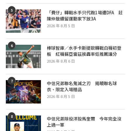
5
「費仔」轉戰水手只代跑1場遭DFA 莊
陳仲敖續留運動家下放3A
2026 年 8 月 5 日
6
棒球智庫／水手卡斯提歐轉戰白襪初登
板 紅襪蘇亞雷茲挨轟率低推薦讓分
2026 年 8 月 6 日
7
中信兄弟聯名鬼滅之刃 揭曉聯名球
衣、限定入場贈品
2026 年 8 月 5 日
8
中信兄弟除役洋投馬奎爾 今年完全沒
上過一軍