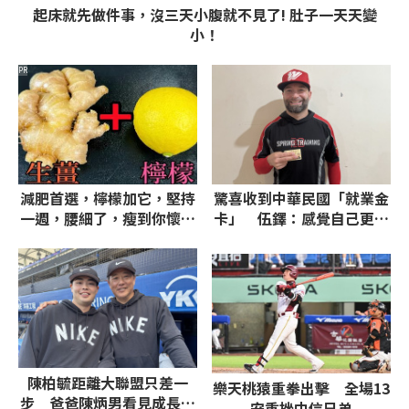
起床就先做件事，沒三天小腹就不見了! 肚子一天天變
小！
PR
減肥首選，檸檬加它，堅持
驚喜收到中華民國「就業金
一週，腰細了，瘦到你懷疑
卡」 伍鐸：感覺自己更像
人生
台灣人
陳柏毓距離大聯盟只差一
樂天桃猿重拳出擊 全場13
步 爸爸陳炳男看見成長：
安重挫中信兄弟