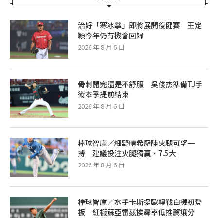
治好「寒冰掌」即將展開復健賽 王定
穎今年仍有機會回歸
2026 年 8 月 6 日
骨刺開完還是不舒服 吳俊杰準備TJ手
術本季提前結束
2026 年 8 月 6 日
棒球智庫／細野晴希壓陣火腿可望一
搏 建議投注火腿獨贏、7.5大
2026 年 8 月 6 日
棒球智庫／水手卡斯提歐轉戰白襪初登
板 紅襪蘇亞雷茲挨轟率低推薦讓分