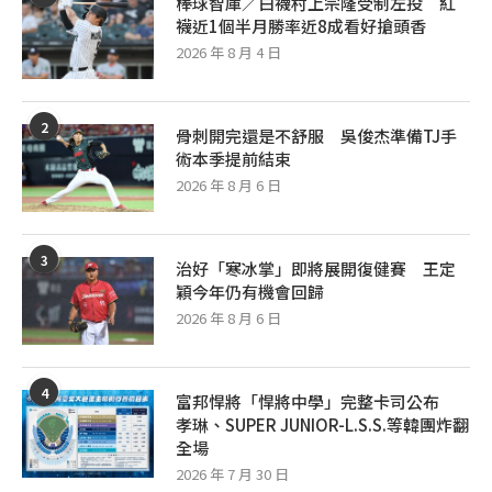
棒球智庫／白襪村上宗隆受制左投 紅
襪近1個半月勝率近8成看好搶頭香
2026 年 8 月 4 日
2
骨刺開完還是不舒服 吳俊杰準備TJ手
術本季提前結束
2026 年 8 月 6 日
3
治好「寒冰掌」即將展開復健賽 王定
穎今年仍有機會回歸
2026 年 8 月 6 日
4
富邦悍將「悍將中學」完整卡司公布
孝琳、SUPER JUNIOR-L.S.S.等韓團炸翻
全場
2026 年 7 月 30 日