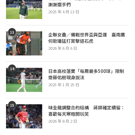
謝謝選手們
2025 年 4 月 13 日
13
企聯女壘／備戰世界盃與亞運 嘉南鷹
何欹璠猛打賞擊退石虎
2026 年 6 月 6 日
14
日本高校落實「每周最多500球」限制
齋藤佑樹現身說法
2025 年 1 月 25 日
15
味全龍調整合約結構 蔣銲確定續留：
喜歡每天寒暄開玩笑
2026 年 8 月 2 日