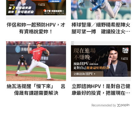
伴侶和妳一起預防HPV，才
棒球智庫／細野晴希壓陣火
有資格說愛妳！
腿可望一搏 建議投注火腿
獨贏、7.5大
PR
納瓦洛提醒「慢下來」 呂
立即諮詢HPV！是對自己健
偉晟有課題需要解決
康最好的投資，把握現在不
嫌晚！
Recommended by