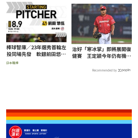
棒球智庫／23年選秀首輪左
治好「寒冰掌」即將展開復
投同場先發 軟銀前田悠伍
健賽 王定穎今年仍有機會
看好技壓西武武內夏暉
回歸
日本職棒
Recommended by