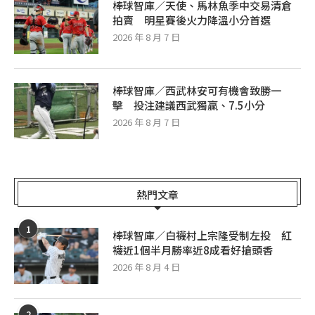
棒球智庫／天使、馬林魚季中交易清倉
拍賣 明星賽後火力降溫小分首選
2026 年 8 月 7 日
棒球智庫／西武林安可有機會致勝一
擊 投注建議西武獨贏、7.5小分
2026 年 8 月 7 日
熱門文章
1
棒球智庫／白襪村上宗隆受制左投 紅
襪近1個半月勝率近8成看好搶頭香
2026 年 8 月 4 日
2