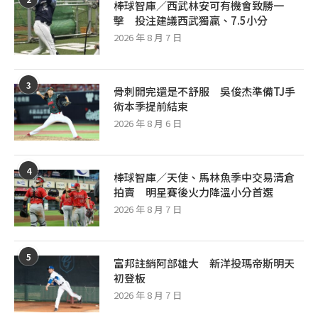
棒球智庫／西武林安可有機會致勝一
擊 投注建議西武獨贏、7.5小分
2026 年 8 月 7 日
3
骨刺開完還是不舒服 吳俊杰準備TJ手
術本季提前結束
2026 年 8 月 6 日
4
棒球智庫／天使、馬林魚季中交易清倉
拍賣 明星賽後火力降溫小分首選
2026 年 8 月 7 日
5
富邦註銷阿部雄大 新洋投瑪帝斯明天
初登板
2026 年 8 月 7 日