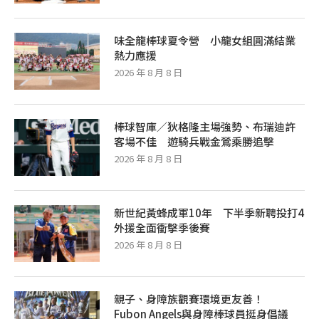
味全龍棒球夏令營 小龍女組圓滿結業
熱力應援
2026 年 8 月 8 日
棒球智庫／狄格隆主場強勢、布瑞迪許
客場不佳 遊騎兵戰金鶯乘勝追擊
2026 年 8 月 8 日
新世紀黃蜂成軍10年 下半季新聘投打4
外援全面衝擊季後賽
2026 年 8 月 8 日
親子、身障族觀賽環境更友善！
Fubon Angels與身障棒球員挺身倡議