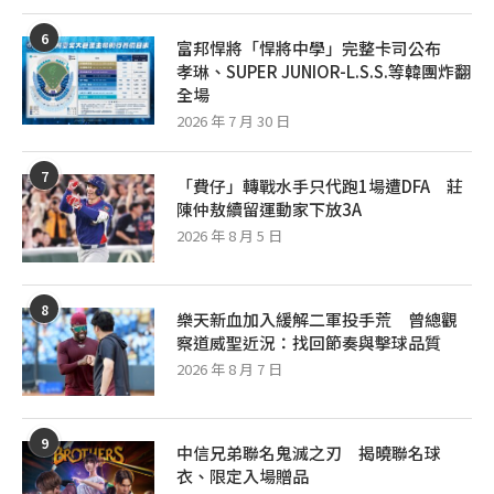
6
富邦悍將「悍將中學」完整卡司公布
孝琳、SUPER JUNIOR-L.S.S.等韓團炸翻
全場
2026 年 7 月 30 日
7
「費仔」轉戰水手只代跑1場遭DFA 莊
陳仲敖續留運動家下放3A
2026 年 8 月 5 日
8
樂天新血加入緩解二軍投手荒 曾總觀
察道威聖近況：找回節奏與擊球品質
2026 年 8 月 7 日
9
中信兄弟聯名鬼滅之刃 揭曉聯名球
衣、限定入場贈品