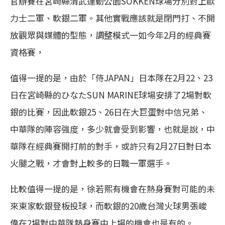
官辦賽在宮崎縣清武運動公園SOKKEN球場分別對上歐
力士二軍、軟銀二軍。其他實戰應該就是閉門打、不開
放觀眾與媒體的型態，調整模式一如今年2月的經典賽
資格賽，
值得一提的是，由於「侍JAPAN」日本隊在2月22、23
日在宮崎縣的ひなたSUN MARINE球場安排了2場對軟
銀的比賽，因此軟銀25、26日在大巨蛋對中信兄弟、
中華隊的陣容強度，多少就會受到影響，也就是說，中
華隊在經典賽開打前的對手，或許只有2月27日對日本
火腿之戰，才會對上較多的日職一軍選手。
比較值得一提的是，徐若熙有機會在熱身賽對可能的未
來東家軟銀登板投球，而軟銀的20歲台灣火球男張峻
偉在2場對中華隊熱身賽中上場的機會也是有的。