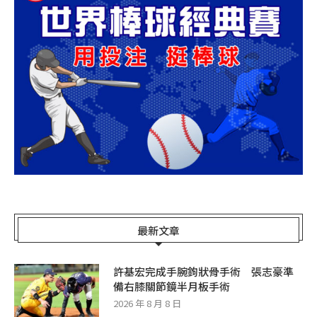
最新文章
許基宏完成手腕鉤狀骨手術 張志豪準
備右膝關節鏡半月板手術
2026 年 8 月 8 日