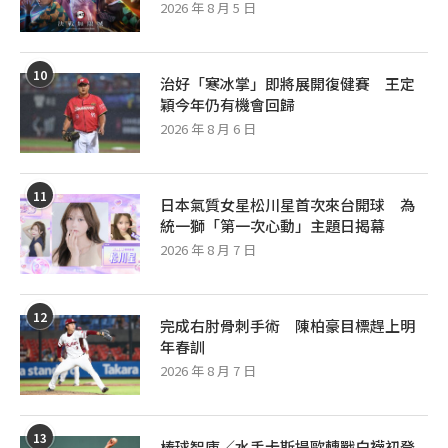
2026 年 8 月 5 日
10
治好「寒冰掌」即將展開復健賽 王定
穎今年仍有機會回歸
2026 年 8 月 6 日
11
日本氣質女星松川星首次來台開球 為
統一獅「第一次心動」主題日揭幕
2026 年 8 月 7 日
12
完成右肘骨刺手術 陳柏豪目標趕上明
年春訓
2026 年 8 月 7 日
13
棒球智庫／水手卡斯提歐轉戰白襪初登