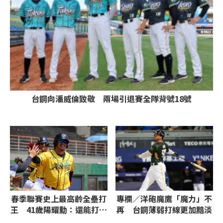
台鋼向潘威倫致敬 兩場引退賽全隊背號18號
春季聯賽史上最高齡全壘打
專欄／洋砲魔鷹「魔力」不
王 41歲陽耀勳：還能打球
再 台鋼薄弱打線更加黯淡
很幸福