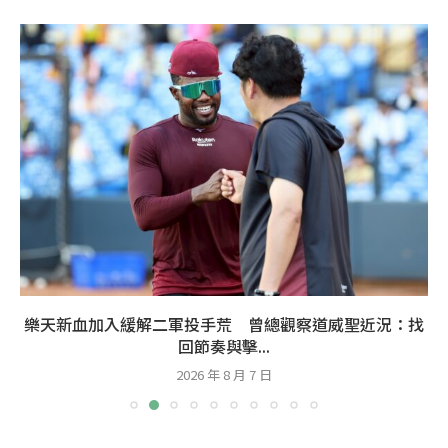
樂天新血加入緩解二軍投手荒 曾總觀察道威聖近況：找
回節奏與擊...
2026 年 8 月 7 日