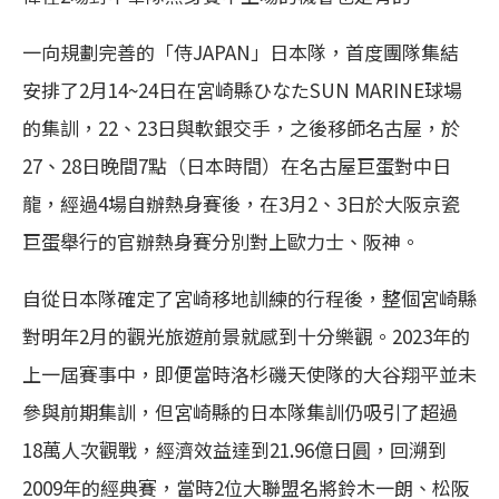
一向規劃完善的「侍JAPAN」日本隊，首度團隊集結
安排了2月14~24日在宮崎縣ひなたSUN MARINE球場
的集訓，22、23日與軟銀交手，之後移師名古屋，於
27、28日晚間7點（日本時間）在名古屋巨蛋對中日
龍，經過4場自辦熱身賽後，在3月2、3日於大阪京瓷
巨蛋舉行的官辦熱身賽分別對上歐力士、阪神。
自從日本隊確定了宮崎移地訓練的行程後，整個宮崎縣
對明年2月的觀光旅遊前景就感到十分樂觀。2023年的
上一屆賽事中，即便當時洛杉磯天使隊的大谷翔平並未
參與前期集訓，但宮崎縣的日本隊集訓仍吸引了超過
18萬人次觀戰，經濟效益達到21.96億日圓，回溯到
2009年的經典賽，當時2位大聯盟名將鈴木一朗、松阪