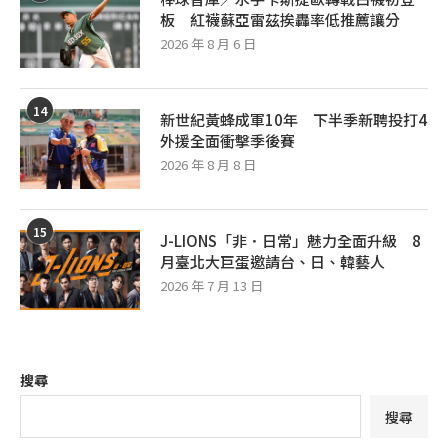
板 紅襪蘇亞雷茲挨轟率低推薦讓分
2026 年 8 月 6 日
14
新世紀黃蜂成軍10年 下半季新聘投打4
外援全面衝擊季後賽
2026 年 8 月 8 日
15
J-LIONS「非．日常」魅力全面升級 8
月臺北大巨蛋邀請台、日、韓藝人
2026 年 7 月 13 日
搜尋
搜尋