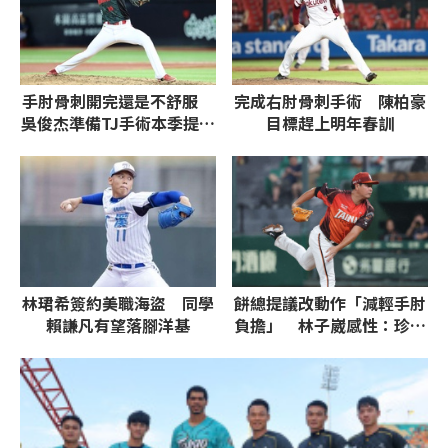
手肘骨刺開完還是不舒服
完成右肘骨刺手術 陳柏豪
吳俊杰準備TJ手術本季提前
目標趕上明年春訓
結束
林珺希簽約美職海盜 同學
餅總提議改動作「減輕手肘
賴謙凡有望落腳洋基
負擔」 林子崴感性：珍惜
上場時間