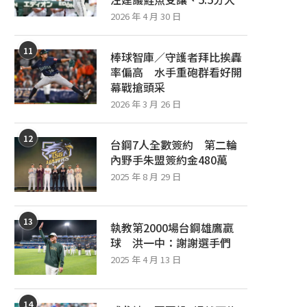
2026 年 4 月 30 日
11
棒球智庫／守護者拜比挨轟
率偏高 水手重砲群看好開
幕戰搶頭采
2026 年 3 月 26 日
12
台鋼7人全數簽約 第二輪
內野手朱盟簽約金480萬
2025 年 8 月 29 日
13
執教第2000場台鋼雄鷹贏
球 洪一中：謝謝選手們
2025 年 4 月 13 日
14