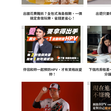
出國花費難抓？全包式海島假期，一價
出遊只要
搞定食宿玩樂，省錢更省心！
PR
PR
伴侶和妳一起預防HPV，才有資格說愛
下個月房租差
妳！
分
PR