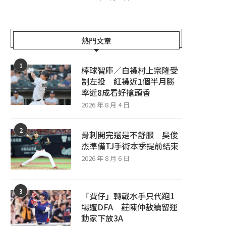
熱門文章
1
棒球智庫／白襪村上宗隆受
制左投 紅襪近1個半月勝
率近8成看好搶頭香
2026 年 8 月 4 日
2
骨刺開完還是不舒服 吳俊
杰準備TJ手術本季提前結束
2026 年 8 月 6 日
3
「費仔」轉戰水手只代跑1
場遭DFA 莊陳仲敖續留運
動家下放3A