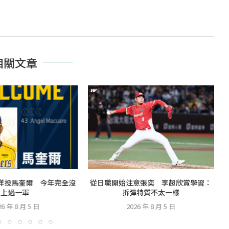
相關文章
洋投馬奎爾 今年完全沒
從日職開始注意張奕 李超欣賞學習：
上過一軍
拆彈特質不太一樣
26 年 8 月 5 日
2026 年 8 月 5 日