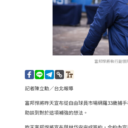
富邦悍將執行副領
記者陳立勳／台北報導
富邦悍將昨天宣布從自由球員市場網羅33歲捕
助談到對於這項補強的想法。
昨天富邦悍將宣布與林岱安完成簽約，合約內容為