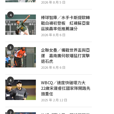
2026 年 8 月 5 日
4
棒球智庫／水手卡斯提歐轉
戰白襪初登板 紅襪蘇亞雷
茲挨轟率低推薦讓分
2026 年 8 月 6 日
5
企聯女壘／備戰世界盃與亞
運 嘉南鷹何欹璠猛打賞擊
退石虎
2026 年 6 月 6 日
6
WBCQ／速度快破壞力大
22歲宋晟睿扛國家隊開路先
鋒重任
2025 年 2 月 12 日
7