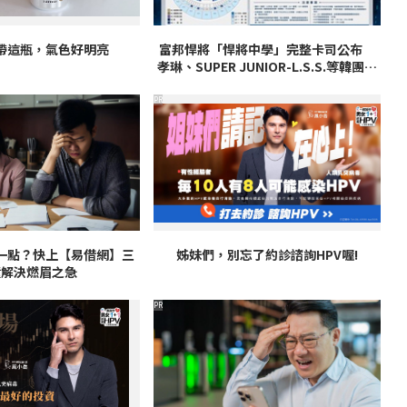
帶這瓶，氣色好明亮
富邦悍將「悍將中學」完整卡司公布
孝琳、SUPER JUNIOR-L.S.S.等韓團炸
翻全場
PR
一點？快上【易借網】三
姊妹們，別忘了約診諮詢HPV喔!
鐘解決燃眉之急
PR