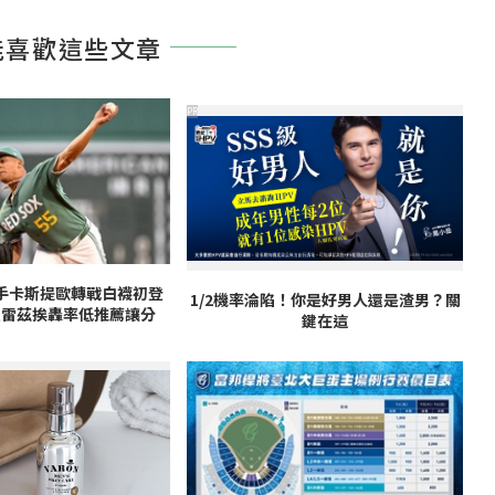
能喜歡這些文章
PR
手卡斯提歐轉戰白襪初登
1/2機率淪陷！你是好男人還是渣男？關
亞雷茲挨轟率低推薦讓分
鍵在這