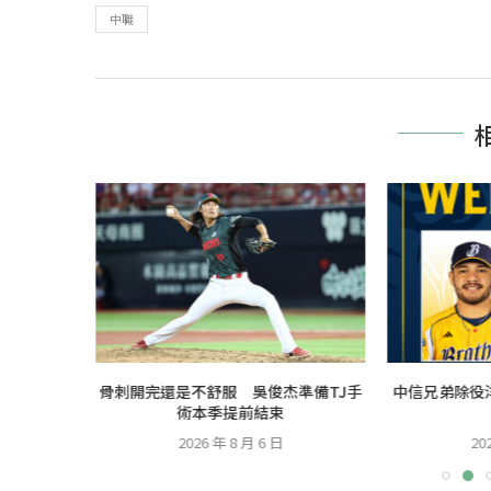
中職
健賽 王定
骨刺開完還是不舒服 吳俊杰準備TJ手
中信兄弟除役
歸
術本季提前結束
2026 年 8 月 6 日
20