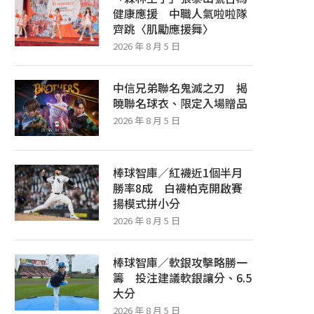
健康應援 中職人氣啦啦隊
齊跳〈肌勵應援舞〉
2026 年 8 月 5 日
中信兄弟聯名鬼滅之刃 揭
曉聯名球衣、限定入場贈品
2026 年 8 月 5 日
棒球智庫／紅襪近1個半月
勝率8成 白襪柏克開啟賽
揚模式拼小分
2026 年 8 月 5 日
「森林王子」張泰山號召為健康應援
中信兄弟聯名鬼滅之刃 揭
棒球智庫／軟銀攻擊略勝一
中職人氣啦啦隊齊跳〈肌勵應...
衣、限定入場贈品
籌 投注建議軟銀讓分、6.5
2026 年 8 月 5 日
2026 年 8 月 5 日
大分
2026 年 8 月 5 日