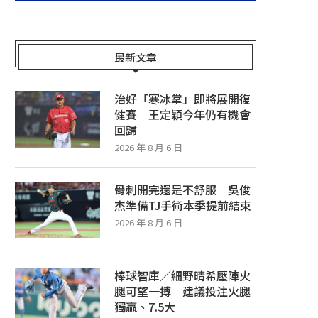
最新文章
治好「寒冰掌」即將展開復
健賽 王定穎今年仍有機會
回歸
2026 年 8 月 6 日
骨刺開完還是不舒服 吳俊
杰準備TJ手術本季提前結束
2026 年 8 月 6 日
棒球智庫／細野晴希壓陣火
腿可望一搏 建議投注火腿
獨贏、7.5大