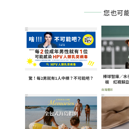
您也可
PR
棒球智庫／水
驚！每2男就有1人中標？不可能吧？
板 紅襪蘇
台灣運彩
PR
PR