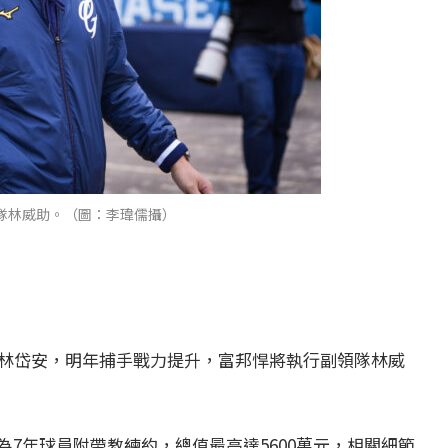
隊林威助。（圖：李瑋儒攝）
手林岱安，明年捕手戰力提升，富邦悍將執行副領隊林威
7年球員附帶教練約，總值最高達5600萬元，相關細節