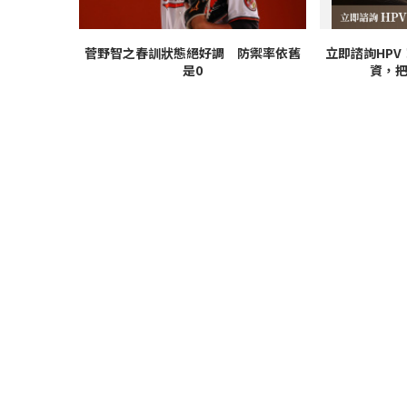
菅野智之春訓狀態絕好調 防禦率依舊
立即諮詢HP
是0
資，