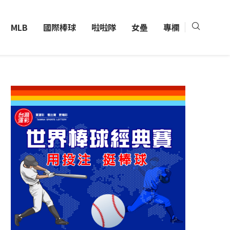
MLB
國際棒球
啦啦隊
女壘
專欄