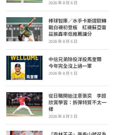
2026 年 8 月 6 日
棒球智庫／水手卡斯提歐轉
戰白襪初登板 紅襪蘇亞雷
茲挨轟率低推薦讓分
2026 年 8 月 6 日
中信兄弟除役洋投馬奎爾
今年完全沒上過一軍
2026 年 8 月 5 日
從日職開始注意張奕 李超
欣賞學習：拆彈特質不太一
樣
2026 年 8 月 5 日
「森林王子」張泰山號召為