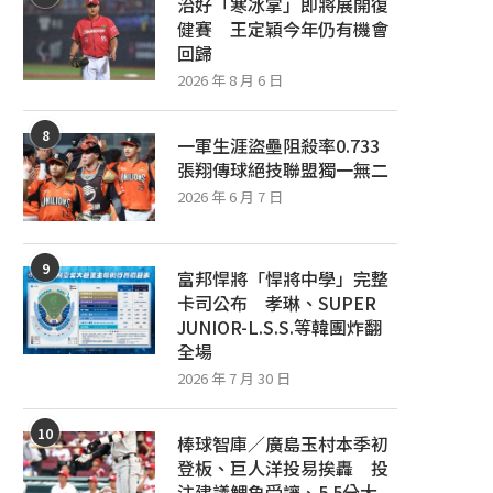
治好「寒冰掌」即將展開復
健賽 王定穎今年仍有機會
回歸
2026 年 8 月 6 日
8
一軍生涯盜壘阻殺率0.733
張翔傳球絕技聯盟獨一無二
2026 年 6 月 7 日
9
富邦悍將「悍將中學」完整
卡司公布 孝琳、SUPER
JUNIOR-L.S.S.等韓團炸翻
全場
2026 年 7 月 30 日
10
棒球智庫／廣島玉村本季初
登板、巨人洋投易挨轟 投
注建議鯉魚受讓、5.5分大