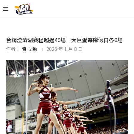
台鋼澄清湖賽程超過40場 大巨蛋每隊假日各6場
作者：
陳 立勳
2026 年 1 月 8 日