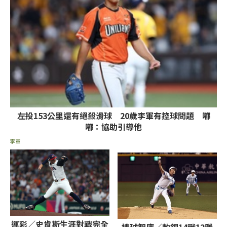
左投153公里還有絕殺滑球 20歲李軍有控球問題 嘟
嘟：協助引導他
李軍
運彩／史肯斯生涯對戰完全
棒球智庫／軟銀14戰12勝