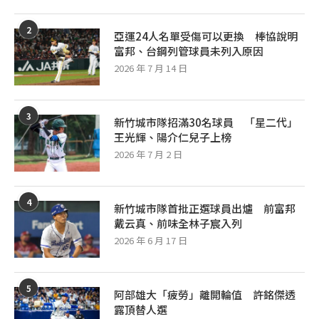
2
亞運24人名單受傷可以更換 棒協說明
富邦、台鋼列管球員未列入原因
2026 年 7 月 14 日
3
新竹城市隊招滿30名球員 「星二代」
王光輝、陽介仁兒子上榜
2026 年 7 月 2 日
4
新竹城市隊首批正選球員出爐 前富邦
戴云真、前味全林子宸入列
2026 年 6 月 17 日
5
阿部雄大「疲勞」離開輪值 許銘傑透
露頂替人選