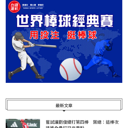
最新文章
嘗試讓劉俊緯打第四棒 葉總：這棒次
排誰全壘打已非重點