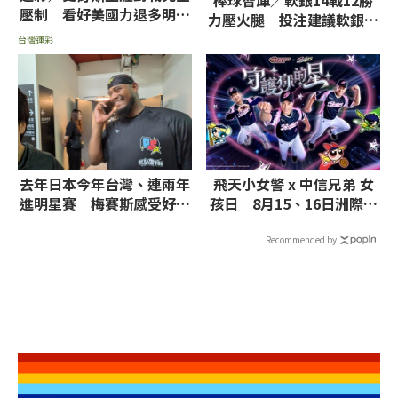
壓制 看好美國力退多明尼
力壓火腿 投注建議軟銀讓
加晉級決賽
分、6.5分大
台灣運彩
去年日本今年台灣、連兩年
飛天小女警 x 中信兄弟 女
進明星賽 梅賽斯感受好友
孩日 8月15、16日洲際聯
魔鷹處境心情複雜
名主題衣
Recommended by