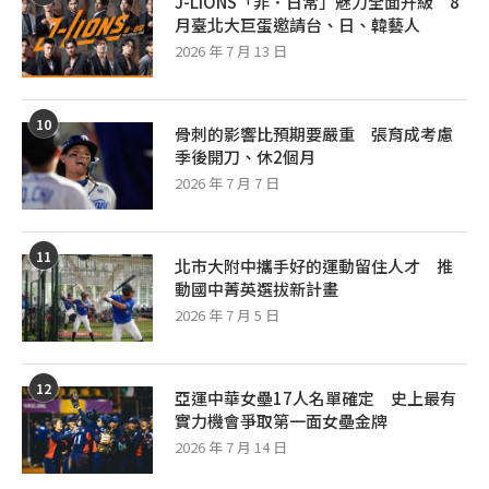
J-LIONS「非．日常」魅力全面升級 8
月臺北大巨蛋邀請台、日、韓藝人
2026 年 7 月 13 日
10
骨刺的影響比預期要嚴重 張育成考慮
季後開刀、休2個月
2026 年 7 月 7 日
11
北市大附中攜手好的運動留住人才 推
動國中菁英選拔新計畫
2026 年 7 月 5 日
12
亞運中華女壘17人名單確定 史上最有
實力機會爭取第一面女壘金牌
2026 年 7 月 14 日