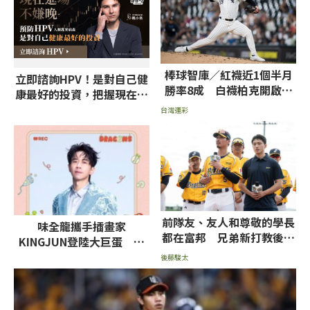
棒球智庫／紅襪近1個半月
立即諮詢HPV！是對自己健
勝率8成 白襪柏克開啟賽
康最好的投資，把握現在不
揚模式拼小分
嫌晚！
台灣運彩
前隊友、友人和尊敬的學長
味全龍攜手插畫家
都在富邦 兄弟新打教後藤
KINGJUN登陸大巨蛋 光
駿太：不想輸他們
良、鄭中基等藝人輪番開唱
後藤駿太