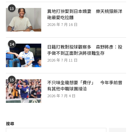
13
異地打拚娶到日本嬌妻 樂天桃猿新洋
砲最愛吃拉麵
2026 年 7 月 16 日
14
日籍打教對投球觀察多 森野將彥：投
手做不到正面對決將很難生存
2026 年 7 月 11 日
15
不只味全龍想要「費仔」 今年季前曾
有其他中職球團接洽
2026 年 7 月 4 日
搜尋