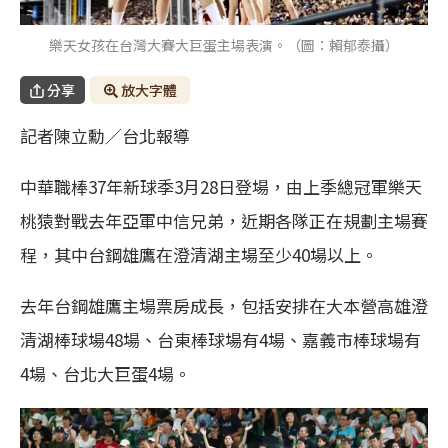
樂天女孩在台灣大賽大巨蛋主場表演。（圖：賴郁泰攝）
分享
放大字體
記者陳立勳／台北報導
中華職棒37年新球季3月28日登場，由上季總冠軍樂天
桃猿對戰去年亞軍中信兄弟，近期各隊正在規劃主場賽
程，其中台鋼雄鷹在澄清湖主場至少40場以上。
去年台鋼雄鷹主場票房成長，包括安排在大本營高雄澄
清湖棒球場48場、台東棒球場有4場、嘉義市棒球場有
4場、台北大巨蛋4場。