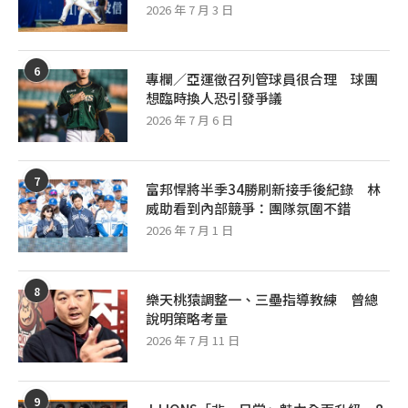
2026 年 7 月 3 日
6
專欄／亞運徵召列管球員很合理 球團
想臨時換人恐引發爭議
2026 年 7 月 6 日
7
富邦悍將半季34勝刷新接手後紀錄 林
威助看到內部競爭：團隊氛圍不錯
2026 年 7 月 1 日
8
樂天桃猿調整一、三壘指導教練 曾總
說明策略考量
2026 年 7 月 11 日
9