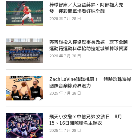
棒球智庫／大巨蛋蔣銲、阿部雄大先
發 運彩開單場看好味全龍
2026 年 7 月 28 日
郭智輝投入棒協理事長改選 旗下全越
運動藉運動科學協助拉近城鄉棒球資源
2026 年 7 月 28 日
Zach LaVine降臨桃園！ 體驗珍珠海岸
國際音樂節跨界魅力
2026 年 7 月 28 日
飛天小女警 x 中信兄弟 女孩日 8月
15、16日洲際聯名主題衣
2026 年 7 月 28 日