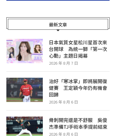
最新文章
日本氣質女星松川星首次來
台開球 為統一獅「第一次
心動」主題日揭幕
2026 年 8 月 7 日
治好「寒冰掌」即將展開復
健賽 王定穎今年仍有機會
回歸
2026 年 8 月 6 日
骨刺開完還是不舒服 吳俊
杰準備TJ手術本季提前結束
2026 年 8 月 6 日