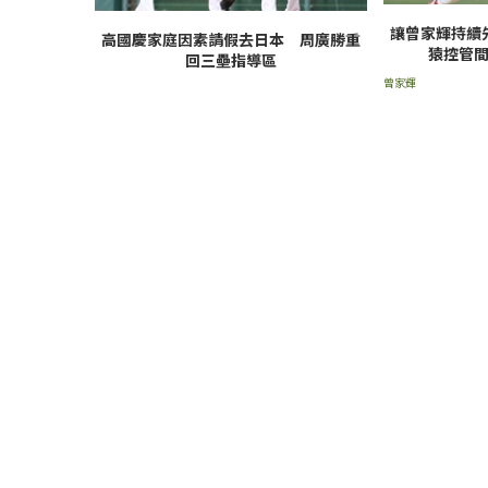
讓曾家輝持續
高國慶家庭因素請假去日本 周廣勝重
猿控管
回三壘指導區
曾家輝