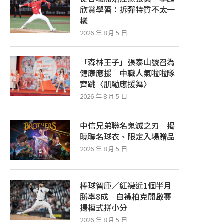
欣賞學習：拆彈特質不太一
樣
2026 年 8 月 5 日
「森林王子」張泰山號召為
健康應援 中職人氣啦啦隊
齊跳〈肌勵應援舞〉
2026 年 8 月 5 日
中信兄弟聯名鬼滅之刃 揭
曉聯名球衣、限定入場贈品
2026 年 8 月 5 日
中信兄弟除役洋投馬奎爾 今年完全沒
從日職開始注意張奕 李超欣
上過一軍
拆彈特質不太一樣
2026 年 8 月 5 日
2026 年 8 月 5 日
棒球智庫／紅襪近1個半月
勝率8成 白襪柏克開啟賽
揚模式拼小分
2026 年 8 月 5 日