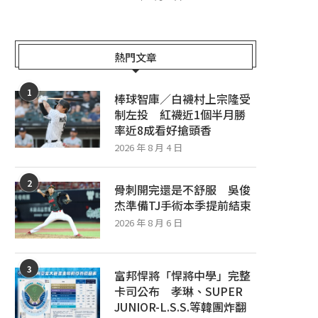
熱門文章
1
棒球智庫／白襪村上宗隆受
制左投 紅襪近1個半月勝
率近8成看好搶頭香
2026 年 8 月 4 日
2
骨刺開完還是不舒服 吳俊
杰準備TJ手術本季提前結束
2026 年 8 月 6 日
3
富邦悍將「悍將中學」完整
卡司公布 孝琳、SUPER
JUNIOR-L.S.S.等韓團炸翻