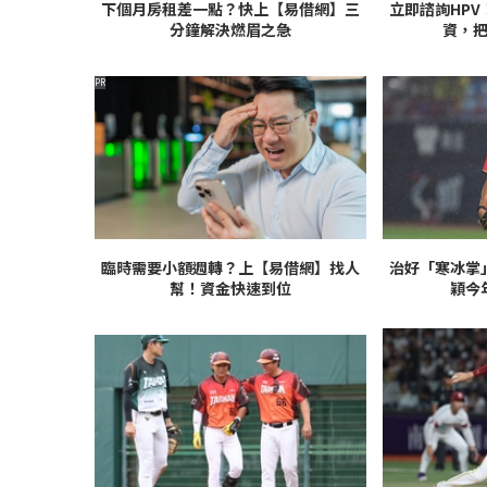
下個月房租差一點？快上【易借網】三
立即諮詢HP
分鐘解決燃眉之急
資，
PR
臨時需要小額週轉？上【易借網】找人
治好「寒冰掌
幫！資金快速到位
穎今