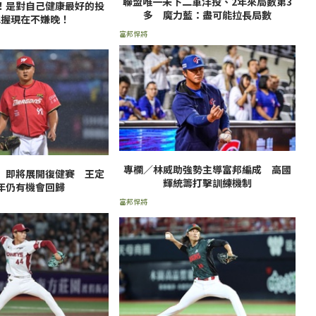
聯盟唯一未下二軍洋投、2年來局數第3
V！是對自己健康最好的投
多 魔力藍：盡可能拉長局數
把握現在不嫌晚！
富邦悍將
專欄／林威助強勢主導富邦編成 高國
」即將展開復健賽 王定
輝統籌打擊訓練機制
年仍有機會回歸
富邦悍將