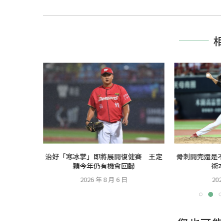
台開球 為
治好「寒冰掌」即將展開復健賽 王定
骨刺開完還是
日...
穎今年仍有機會回歸
術
2026 年 8 月 6 日
20