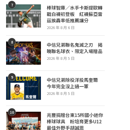
7
棒球智庫／水手卡斯提歐轉
戰白襪初登板 紅襪蘇亞雷
茲挨轟率低推薦讓分
2026 年 8 月 6 日
8
中信兄弟聯名鬼滅之刃 揭
曉聯名球衣、限定入場贈品
2026 年 8 月 5 日
9
中信兄弟除役洋投馬奎爾
今年完全沒上過一軍
2026 年 8 月 5 日
10
兆豐捐贈台東15所國小迷你
棒球球具 盼培育更多U12
最佳外野手胡誠恩