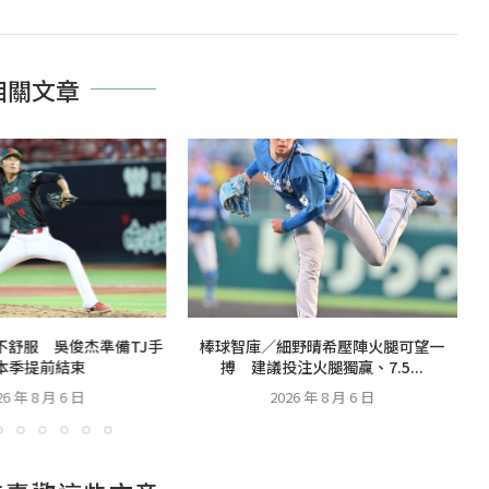
相關文章
不舒服 吳俊杰準備TJ手
棒球智庫／細野晴希壓陣火腿可望一
本季提前結束
搏 建議投注火腿獨贏、7.5...
26 年 8 月 6 日
2026 年 8 月 6 日