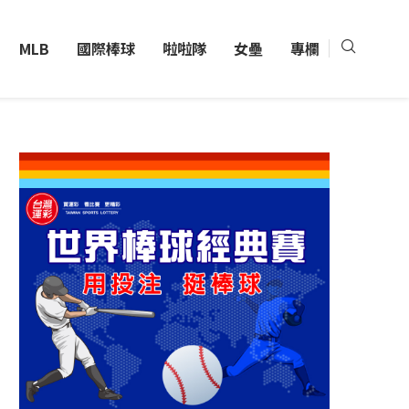
MLB
國際棒球
啦啦隊
女壘
專欄