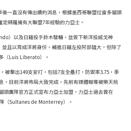
s）去年季後一直沒有傳出續約消息，根據墨西哥聯盟拉雷多貓頭
os）宣布，確定網羅擁有大聯盟7年經驗的力亞士。
mando）以及日籍投手鈴木駿輔，並簽下新洋投威戈神
k Leal），並且以育成洋將身份，補進日籍左投阿部雄大，但除了
is Liberato）。
局，被擊出149支安打，包括7支全壘打，防禦率3.75，季
息，目前洋將佈局大致完成，先前有媒體報導被樂天桃
貓頭鷹隊官方正式宣布力亞士加盟，力亞士過去曾在
tanes de Monterrey）。