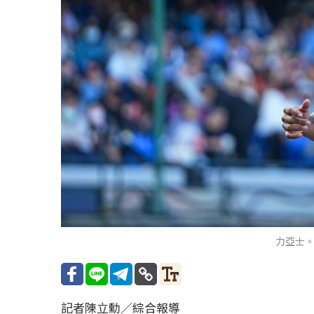
力亞士
記者陳立勳／綜合報導