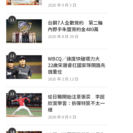
2025 年 9 月 3 日
11
台鋼7人全數簽約 第二輪
內野手朱盟簽約金480萬
2025 年 8 月 29 日
12
WBCQ／速度快破壞力大
22歲宋晟睿扛國家隊開路先
鋒重任
2025 年 2 月 12 日
13
從日職開始注意張奕 李超
欣賞學習：拆彈特質不太一
樣
2026 年 8 月 5 日
14