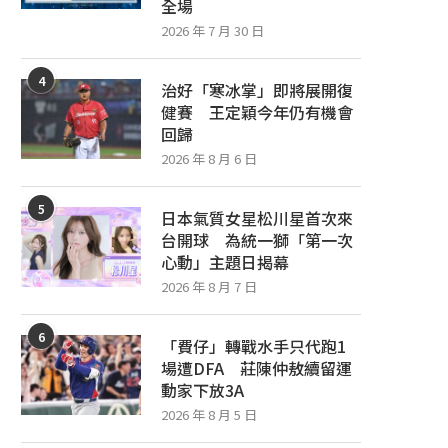
全場
2026 年 7 月 30 日
4
治好「寒冰掌」即將展開復
健賽 王定穎今年仍有機會
回歸
2026 年 8 月 6 日
5
日本氣質女星松川星首次來
台開球 為統一獅「第一次
心動」主題日揭幕
2026 年 8 月 7 日
6
「費仔」轉戰水手只代跑1
場遭DFA 莊陳仲敖續留運
動家下放3A
2026 年 8 月 5 日