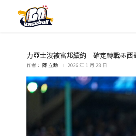
力亞士沒被富邦續約 確定轉戰墨西
作者：
陳 立勳
2026 年 1 月 28 日