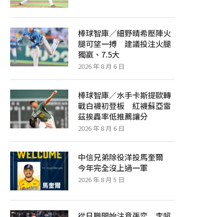
棒球智庫／細野晴希壓陣火
腿可望一搏 建議投注火腿
獨贏、7.5大
2026 年 8 月 6 日
棒球智庫／水手卡斯提歐轉
戰白襪初登板 紅襪蘇亞雷
茲挨轟率低推薦讓分
2026 年 8 月 6 日
中信兄弟除役洋投馬奎爾
今年完全沒上過一軍
2026 年 8 月 5 日
從日職開始注意張奕 李超