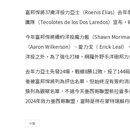
富邦悍將37歲洋投力亞士（Roenis Elia
鷹隊（Tecolotes de los Dos Lared
今年富邦悍將續約洋投魔力藍（Shawn Mori
（Aaron Wilkerson）、愛力戈（ Eric
洋投之外，為了強化打線，網羅外野手洋砲邦力多（Lu
去年力亞士先發24場，戰績8勝12敗，投了144
後被富邦悍將列為評估名單，但始終沒有簽約消
猿列為觀察名單，不過今天墨西哥聯盟新拉雷多
2024年效力墨西哥聯盟，當時是待在蒙特瑞蘇丹隊（Sul
中職