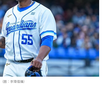
。（圖：李瑋儒攝）