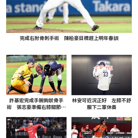
完成右肘骨刺手術 陳柏豪目標趕上明年春訓
許基宏完成手腕鉤狀骨手
林安可近況正好 左膝不舒
術 張志豪準備右膝關節鏡
服下二軍休養
半月板手術