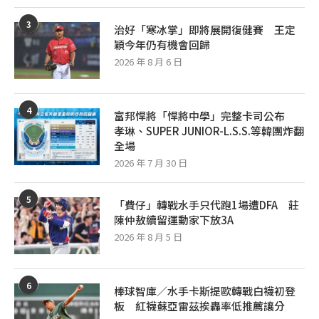
3
治好「寒冰掌」即將展開復健賽 王定
穎今年仍有機會回歸
2026 年 8 月 6 日
4
富邦悍將「悍將中學」完整卡司公布
孝琳、SUPER JUNIOR-L.S.S.等韓團炸翻
全場
2026 年 7 月 30 日
5
「費仔」轉戰水手只代跑1場遭DFA 莊
陳仲敖續留運動家下放3A
2026 年 8 月 5 日
6
棒球智庫／水手卡斯提歐轉戰白襪初登
板 紅襪蘇亞雷茲挨轟率低推薦讓分