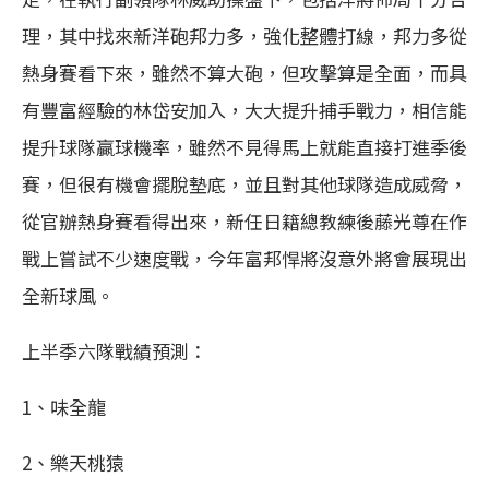
理，其中找來新洋砲邦力多，強化整體打線，邦力多從
熱身賽看下來，雖然不算大砲，但攻擊算是全面，而具
有豐富經驗的林岱安加入，大大提升捕手戰力，相信能
提升球隊贏球機率，雖然不見得馬上就能直接打進季後
賽，但很有機會擺脫墊底，並且對其他球隊造成威脅，
從官辦熱身賽看得出來，新任日籍總教練後藤光尊在作
戰上嘗試不少速度戰，今年富邦悍將沒意外將會展現出
全新球風。
上半季六隊戰績預測：
1、味全龍
2、樂天桃猿