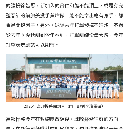
的強投徐若熙，新加入的曾仁和能不能頂上，或是有完
整春訓的前旅美投手黃暐傑，能不能拿出應有身手，都
會是關鍵因子，另外，球隊去年打擊發揮不理想，不過
從去年季後秋訓到今年春訓，打擊訓練份量大增，今年
打擊表現應該可以期待。
2026年富邦悍將開訓。（圖：記者李瑋儒攝）
富邦悍將今年在教練團改組後，球隊逐漸往好的方向
走，在執行副領隊林威助操盤下，包括洋將佈局十分合