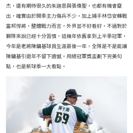
杰，還有期待很久的朱迦恩與張偉聖，也都有機會竄
出，確實由於開季主力傷兵不少，加上捕手林岱安轉戰
富邦悍將，整體戰力而言，外界並不好看好，不過對於
獅隊來說已經十分習慣，這幾年依舊拿到上半季冠軍，
今年是老將陳鏞基球員生涯最後一年，全隊是不是能讓
陳鏞基引退年不留下遺憾，用總冠軍獎盃劃下完美句
點，也是新球季一大看點。