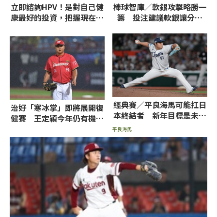
立即諮詢HPV！是對自己健
棒球智庫／軟銀攻擊略勝一
康最好的投資，把握現在不
籌 投注建議軟銀讓分、
嫌晚！
6.5大分
經典賽／平良海馬可能扛日
治好「寒冰掌」即將展開復
本終結者 新年目標是未來
健賽 王定穎今年仍有機會
贏得賽揚獎
回歸
平良海馬