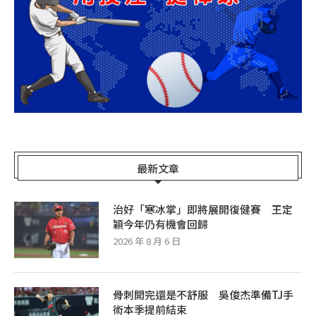
最新文章
治好「寒冰掌」即將展開復健賽 王定
穎今年仍有機會回歸
2026 年 8 月 6 日
骨刺開完還是不舒服 吳俊杰準備TJ手
術本季提前結束