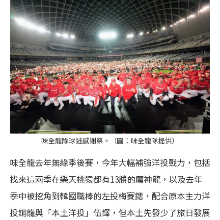
味全龍隊球迷感謝祭。（圖：味全龍隊提供）
味全龍去年無緣季後賽，今年大幅補強洋投戰力，包括
找來這兩季在樂天桃猿都有13勝的魔神龍，以及去年
季中被挖角到韓國職棒的左投梅賽鍶，配合原本主力洋
投鋼龍與「本土洋投」伍鐸，但本土先發少了旅日發展