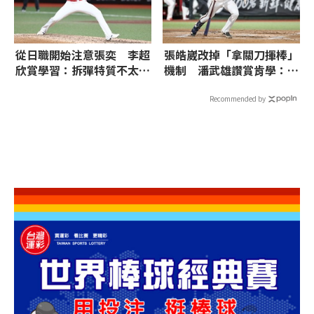
從日職開始注意張奕 李超
張皓崴改掉「拿關刀揮棒」
欣賞學習：拆彈特質不太一
機制 潘武雄讚賞肯學：開
樣
路先鋒好人選
Recommended by