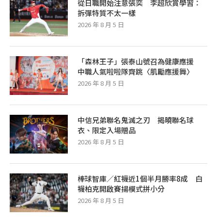
從日職開始注意張奕 李超欣賞學習：
拆彈特質不太一樣
2026 年 8 月 5 日
「森林王子」張泰山號召為健康應援
中職人氣啦啦隊齊跳〈肌勵應援舞〉
2026 年 8 月 5 日
中信兄弟聯名鬼滅之刃 揭曉聯名球
衣、限定入場贈品
2026 年 8 月 5 日
棒球智庫／紅襪近1個半月勝率8成 白
襪柏克開啟賽揚模式拼小分
2026 年 8 月 5 日