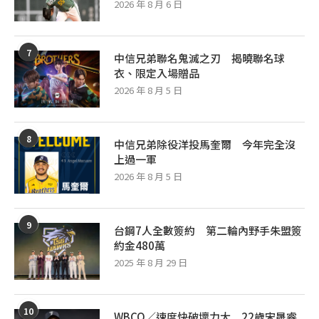
2026 年 8 月 6 日
7
中信兄弟聯名鬼滅之刃 揭曉聯名球
衣、限定入場贈品
2026 年 8 月 5 日
8
中信兄弟除役洋投馬奎爾 今年完全沒
上過一軍
2026 年 8 月 5 日
9
台鋼7人全數簽約 第二輪內野手朱盟簽
約金480萬
2025 年 8 月 29 日
10
WBCQ／速度快破壞力大 22歲宋晟睿