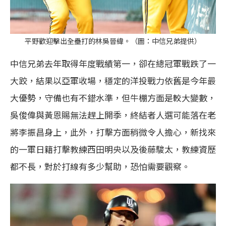
平野歡迎擊出全壘打的林吳晉緯。（圖：中信兄弟提供）
中信兄弟去年取得年度戰績第一，卻在總冠軍戰跌了一
大跤，結果以亞軍收場，穩定的洋投戰力依舊是今年最
大優勢，守備也有不錯水準，但牛棚方面是較大變數，
吳俊偉與黃恩賜無法趕上開季，終結者人選可能落在老
將李振昌身上，此外，打擊方面稍微令人擔心，新找來
的一軍日籍打擊教練西田明央以及後藤駿太，教練資歷
都不長，對於打線有多少幫助，恐怕需要觀察。