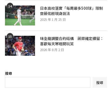
14
日本高校落實「每周最多500球」限制
齋藤佑樹現身說法
2025 年 1 月 25 日
15
味全龍調整合約結構 蔣銲確定續留：
喜歡每天寒暄開玩笑
2026 年 8 月 2 日
搜尋
搜尋