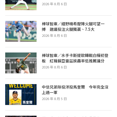
2026 年 8 月 6 日
棒球智庫／細野晴希壓陣火腿可望一
搏 建議投注火腿獨贏、7.5大
2026 年 8 月 6 日
棒球智庫／水手卡斯提歐轉戰白襪初登
板 紅襪蘇亞雷茲挨轟率低推薦讓分
2026 年 8 月 6 日
中信兄弟除役洋投馬奎爾 今年完全沒
上過一軍
2026 年 8 月 5 日