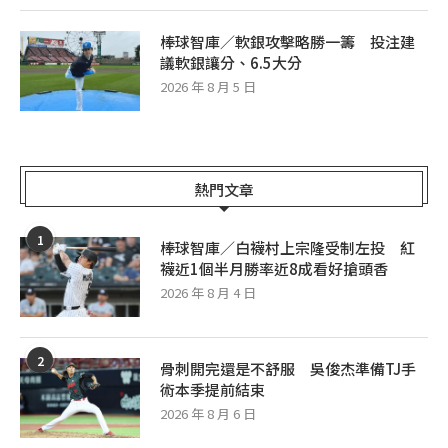
棒球智庫／軟銀攻擊略勝一籌 投注建
議軟銀讓分、6.5大分
2026 年 8 月 5 日
熱門文章
1
棒球智庫／白襪村上宗隆受制左投 紅
襪近1個半月勝率近8成看好搶頭香
2026 年 8 月 4 日
2
骨刺開完還是不舒服 吳俊杰準備TJ手
術本季提前結束
2026 年 8 月 6 日