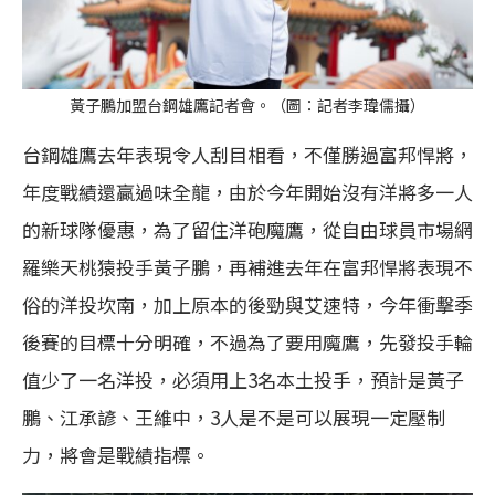
黃子鵬加盟台鋼雄鷹記者會。（圖：記者李瑋儒攝）
台鋼雄鷹去年表現令人刮目相看，不僅勝過富邦悍將，
年度戰績還贏過味全龍，由於今年開始沒有洋將多一人
的新球隊優惠，為了留住洋砲魔鷹，從自由球員市場網
羅樂天桃猿投手黃子鵬，再補進去年在富邦悍將表現不
俗的洋投坎南，加上原本的後勁與艾速特，今年衝擊季
後賽的目標十分明確，不過為了要用魔鷹，先發投手輪
值少了一名洋投，必須用上3名本土投手，預計是黃子
鵬、江承諺、王維中，3人是不是可以展現一定壓制
力，將會是戰績指標。