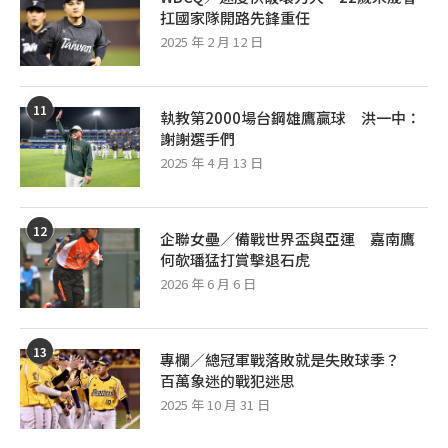
扛國家隊開路先鋒重任
2025 年 2 月 12 日
11
執教第2000場台鋼雄鷹贏球 洪一中：
謝謝選手們
2025 年 4 月 13 日
12
企聯女壘／備戰世界盃與亞運 嘉南鷹
何欹璠猛打賞擊退石虎
2026 年 6 月 6 日
13
專欄／總冠軍戰落敗就是失敗球季？
百萬象迷的戰犯迷思
2025 年 10 月 31 日