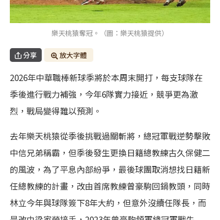
樂天桃猿奪冠。（圖：樂天桃猿提供）
分享
放大字體
2026年中華職棒新球季將於本周末開打，每支球隊在
季後進行戰力補強，今年6隊實力接近，競爭更為激
烈，戰局變得難以預測。
去年樂天桃猿從季後挑戰過關斬將，總冠軍戰逆勢擊敗
中信兄弟稱霸，但季後發生更換日籍總教練古久保健二
的風波，為了平息內部紛爭，最後球團取消想找日籍新
任總教練的計畫，改由首席教練曾豪駒回鍋教頭，同時
林立今年與球隊簽下8年大約，但意外沒續任隊長，而
是改由梁家榮接手，2023年曾豪駒領軍總冠軍戰失