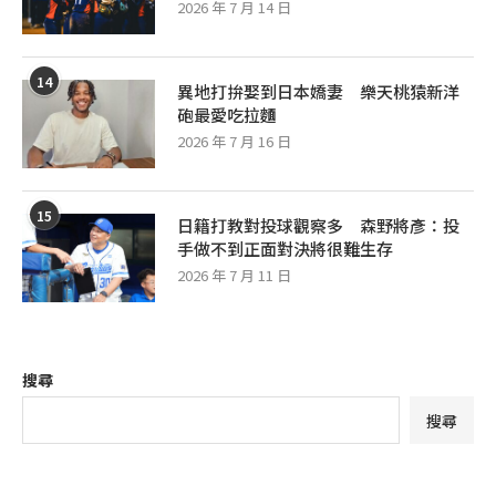
2026 年 7 月 14 日
14
異地打拚娶到日本嬌妻 樂天桃猿新洋
砲最愛吃拉麵
2026 年 7 月 16 日
15
日籍打教對投球觀察多 森野將彥：投
手做不到正面對決將很難生存
2026 年 7 月 11 日
搜尋
搜尋