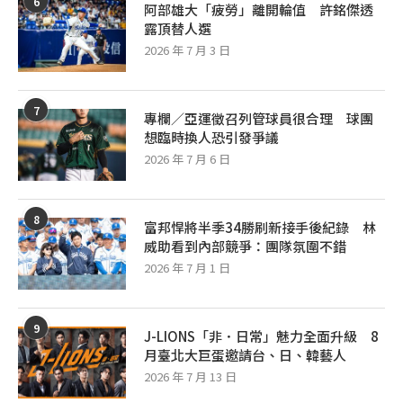
6
阿部雄大「疲勞」離開輪值 許銘傑透
露頂替人選
2026 年 7 月 3 日
7
專欄／亞運徵召列管球員很合理 球團
想臨時換人恐引發爭議
2026 年 7 月 6 日
8
富邦悍將半季34勝刷新接手後紀錄 林
威助看到內部競爭：團隊氛圍不錯
2026 年 7 月 1 日
9
J-LIONS「非．日常」魅力全面升級 8
月臺北大巨蛋邀請台、日、韓藝人
2026 年 7 月 13 日