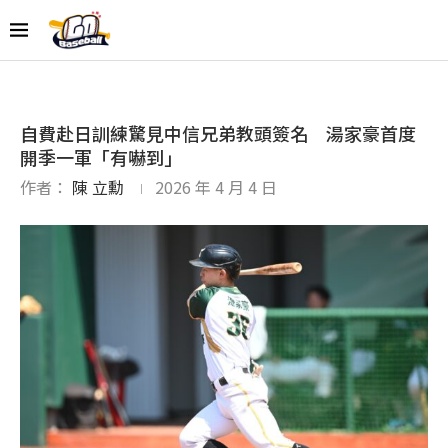
自費赴日訓練驚見中信兄弟教頭簽名 湯家豪首度
開季一軍「有嚇到」
作者：
陳 立勳
2026 年 4 月 4 日