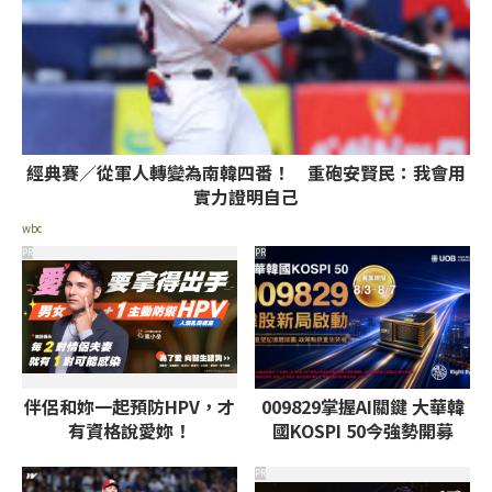
經典賽／從軍人轉變為南韓四番！ 重砲安賢民：我會用
實力證明自己
wbc
PR
PR
伴侶和妳一起預防HPV，才
009829掌握AI關鍵 大華韓
有資格說愛妳！
國KOSPI 50今強勢開募
PR