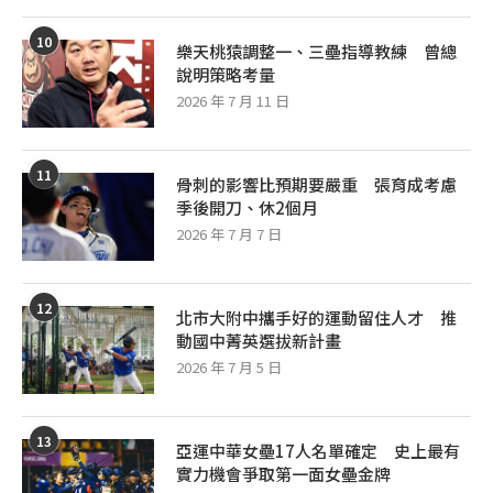
10
樂天桃猿調整一、三壘指導教練 曾總
說明策略考量
2026 年 7 月 11 日
11
骨刺的影響比預期要嚴重 張育成考慮
季後開刀、休2個月
2026 年 7 月 7 日
12
北市大附中攜手好的運動留住人才 推
動國中菁英選拔新計畫
2026 年 7 月 5 日
13
亞運中華女壘17人名單確定 史上最有
實力機會爭取第一面女壘金牌