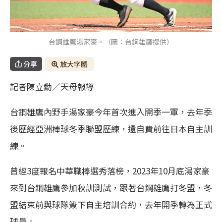
台鋼雄鷹湯家豪。（圖：台鋼雄鷹提供）
分享
放大字體
記者陳立勳／天母報導
台鋼雄鷹內野手湯家豪今年首次進入開季一軍，去年季
後歷經亞洲棒球冬季聯盟歷練，還自費前往日本自主訓
練。
曾經3度報名中華職棒選秀落榜，2023年10月底湯家豪
來到台鋼雄鷹參加秋訓測試，跟著台鋼雄鷹打冬盟，冬
盟結束前與球隊簽下自主培訓合約，去年開季轉為正式
球員。