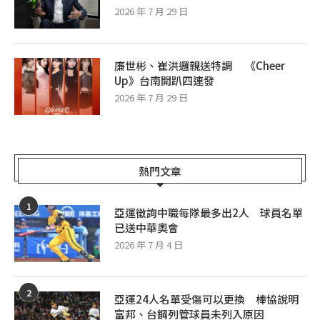
2026 年 7 月 29 日
廉世彬、崔洪邏親送特調 《Cheer
Up》台南開趴四連發
2026 年 7 月 29 日
熱門文章
1
亞運徵詢中職每隊最多出2人 球員名單
已送中華奧會
2026 年 7 月 4 日
2
亞運24人名單受傷可以更換 棒協說明
富邦、台鋼列管球員未列入原因