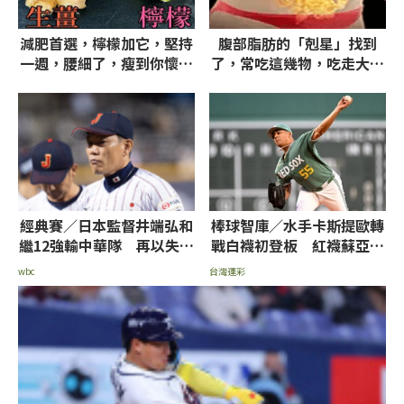
減肥首選，檸檬加它，堅持
腹部脂肪的「剋星」找到
一週，腰細了，瘦到你懷疑
了，常吃這幾物，吃走大肚
人生
囊，瘦出小蠻腰
經典賽／日本監督井端弘和
棒球智庫／水手卡斯提歐轉
繼12強輸中華隊 再以失敗
戰白襪初登板 紅襪蘇亞雷
收場未完成任務
茲挨轟率低推薦讓分
wbc
台灣運彩