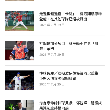
走過復健過程「卡關」 楊鈺翔感恩味
全龍：在其他球隊已經被釋出
2026 年 7 月 29 日
打擊是加分項目 林辰勳更在意「阻
殺」罩門
2026 年 7 月 29 日
棒球智庫／左投波伊德傷後浴火重生
小熊客場乘勝追擊紅雀
2026 年 7 月 29 日
肯定辜仲諒棒球貢獻 郭智輝：延續成
果讓制度持續向前