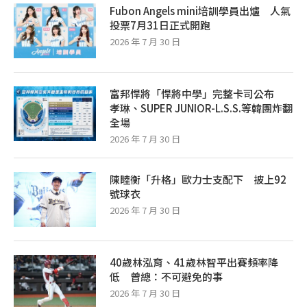
Fubon Angels mini培訓學員出爐 人氣
投票7月31日正式開跑
2026 年 7 月 30 日
富邦悍將「悍將中學」完整卡司公布
孝琳、SUPER JUNIOR-L.S.S.等韓團炸翻
全場
2026 年 7 月 30 日
陳睦衡「升格」歐力士支配下 披上92
號球衣
2026 年 7 月 30 日
40歲林泓育、41歲林智平出賽頻率降
低 曾總：不可避免的事
2026 年 7 月 30 日