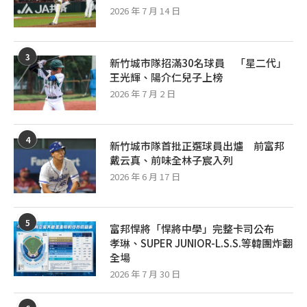
2026 年 7 月 14 日
3
新竹城市隊招滿30名球員 「星二代」
王光輝、陽介仁兒子上榜
2026 年 7 月 2 日
4
新竹城市隊首批正選球員出爐 前富邦
戴云真、前味全林子宸入列
2026 年 6 月 17 日
5
富邦悍將「悍將中學」完整卡司公布
孝琳、SUPER JUNIOR-L.S.S.等韓團炸翻
全場
2026 年 7 月 30 日