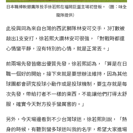
日本職棒軟銀鷹隊投手徐若熙在福岡巨蛋主場初登板。（圖：味全
龍隊提供）
此役與同為來自台灣的西武獅隊林安可交手，3打數被
敲出1支安打，徐若熙大讚林安可很強，「對戰時都還
心情蠻平靜，沒有特別的心情，就是正常丟。」
前兩場先發皆繳出優質先發，徐若熙認為，「算是在日
職一個好的開始，接下來就是要想辦法維持，因為其他
球團都會研究投球小動作或是投球機制，要生存就是每
次先發，帶給打者不一樣的東西，不能讓他們打得太舒
服，確實今天對方投手蠻厲害的。」
另外，今天場邊看到不少台灣球迷，徐若熙則說，「熱
身的時候，有聽到蠻多球迷叫我的名字，希望大家進場