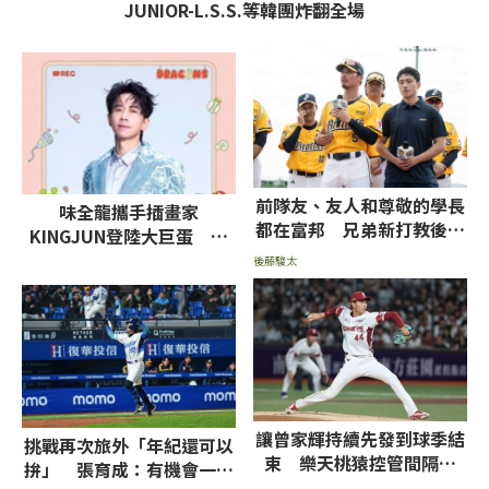
JUNIOR-L.S.S.等韓團炸翻全場
前隊友、友人和尊敬的學長
味全龍攜手插畫家
都在富邦 兄弟新打教後藤
KINGJUN登陸大巨蛋 光
駿太：不想輸他們
良、鄭中基等藝人輪番開唱
後藤駿太
讓曾家輝持續先發到球季結
挑戰再次旅外「年紀還可以
束 樂天桃猿控管間隔天
拚」 張育成：有機會一定
數、單場球數