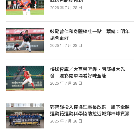
2026 年 7 月 28 日
鼓勵曾仁和身體練壯一點 葉總：明年
還會更好
2026 年 7 月 28 日
棒球智庫／大巨蛋蔣銲、阿部雄大先
發 運彩開單場看好味全龍
2026 年 7 月 28 日
郭智輝投入棒協理事長改選 旗下全越
運動藉運動科學協助拉近城鄉棒球資源
2026 年 7 月 28 日