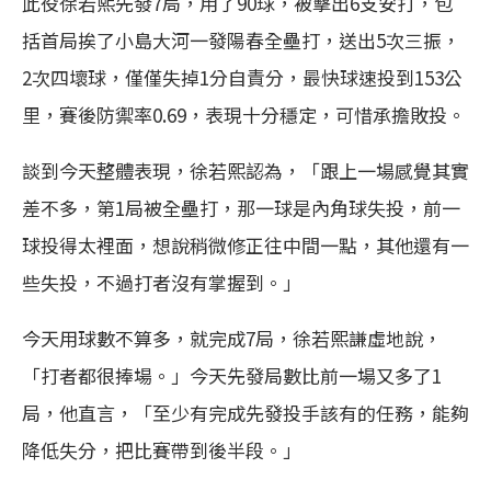
此役徐若熙先發7局，用了90球，被擊出6支安打，包
括首局挨了小島大河一發陽春全壘打，送出5次三振，
2次四壞球，僅僅失掉1分自責分，最快球速投到153公
里，賽後防禦率0.69，表現十分穩定，可惜承擔敗投。
談到今天整體表現，徐若熙認為，「跟上一場感覺其實
差不多，第1局被全壘打，那一球是內角球失投，前一
球投得太裡面，想說稍微修正往中間一點，其他還有一
些失投，不過打者沒有掌握到。」
今天用球數不算多，就完成7局，徐若熙謙虛地說，
「打者都很捧場。」今天先發局數比前一場又多了1
局，他直言，「至少有完成先發投手該有的任務，能夠
降低失分，把比賽帶到後半段。」