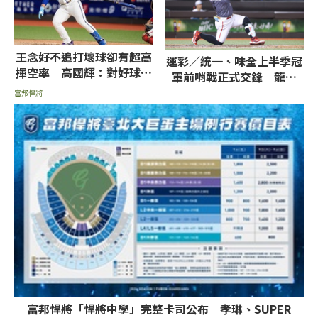
王念好不追打壞球卻有超高
運彩／統一、味全上半季冠
揮空率 高國輝：對好球的
軍前哨戰正式交鋒 龍獨
掌握還需要學習
贏、7.5大分值得一拼
富邦悍將
富邦悍將「悍將中學」完整卡司公布 孝琳、SUPER