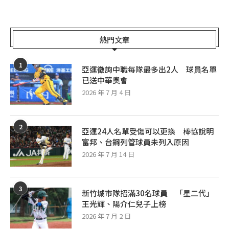
熱門文章
1
亞運徵詢中職每隊最多出2人 球員名單
已送中華奧會
2026 年 7 月 4 日
2
亞運24人名單受傷可以更換 棒協說明
富邦、台鋼列管球員未列入原因
2026 年 7 月 14 日
3
新竹城市隊招滿30名球員 「星二代」
王光輝、陽介仁兒子上榜
2026 年 7 月 2 日