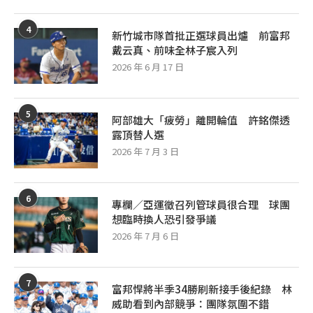
4
新竹城市隊首批正選球員出爐 前富邦
戴云真、前味全林子宸入列
2026 年 6 月 17 日
5
阿部雄大「疲勞」離開輪值 許銘傑透
露頂替人選
2026 年 7 月 3 日
6
專欄／亞運徵召列管球員很合理 球團
想臨時換人恐引發爭議
2026 年 7 月 6 日
7
富邦悍將半季34勝刷新接手後紀錄 林
威助看到內部競爭：團隊氛圍不錯