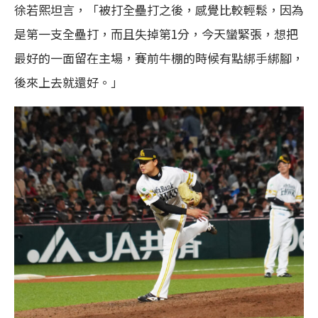
徐若熙坦言，「被打全壘打之後，感覺比較輕鬆，因為
是第一支全壘打，而且失掉第1分，今天蠻緊張，想把
最好的一面留在主場，賽前牛棚的時候有點綁手綁腳，
後來上去就還好。」