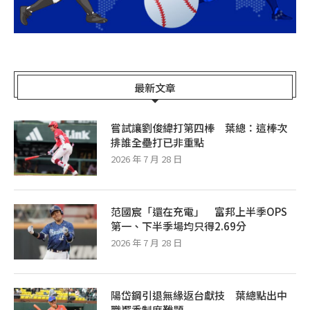
最新文章
嘗試讓劉俊緯打第四棒 葉總：這棒次
排誰全壘打已非重點
2026 年 7 月 28 日
范國宸「還在充電」 富邦上半季OPS
第一、下半季場均只得2.69分
2026 年 7 月 28 日
陽岱鋼引退無緣返台獻技 葉總點出中
職選秀制度難題