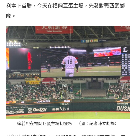
利拿下首勝，今天在福岡巨蛋主場，先發對戰西武獅
隊。
徐若熙在福岡巨蛋主場初登板。（圖：記者陳立勳攝）