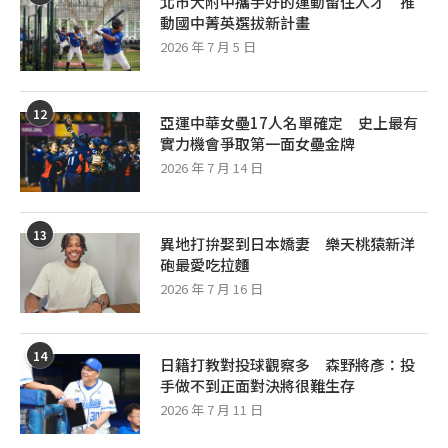
北市大附中攜手好的運動留住人才 推
動國中菁英選拔新計畫
2026 年 7 月 5 日
12
亞運中華女壘17人名單確定 史上最有
實力機會爭取第一面女壘金牌
2026 年 7 月 14 日
13
異地打拚娶到日本嬌妻 樂天桃猿新洋
砲最愛吃拉麵
2026 年 7 月 16 日
14
日籍打教對投球觀察多 森野將彥：投
手做不到正面對決將很難生存
2026 年 7 月 11 日