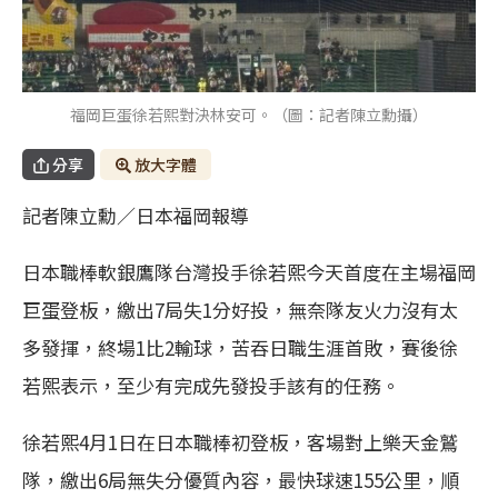
福岡巨蛋徐若熙對決林安可。（圖：記者陳立勳攝）
分享
放大字體
記者陳立勳／日本福岡報導
日本職棒軟銀鷹隊台灣投手徐若熙今天首度在主場福岡
巨蛋登板，繳出7局失1分好投，無奈隊友火力沒有太
多發揮，終場1比2輸球，苦吞日職生涯首敗，賽後徐
若熙表示，至少有完成先發投手該有的任務。
徐若熙4月1日在日本職棒初登板，客場對上樂天金鷲
隊，繳出6局無失分優質內容，最快球速155公里，順