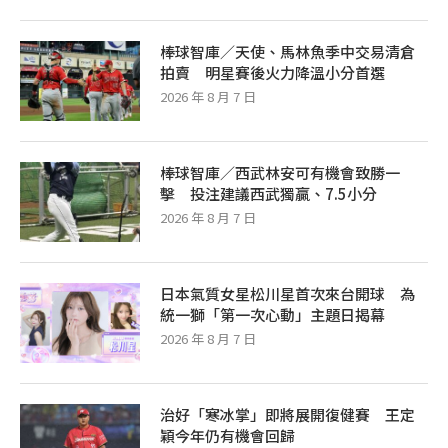
棒球智庫／天使、馬林魚季中交易清倉
拍賣 明星賽後火力降溫小分首選
2026 年 8 月 7 日
棒球智庫／西武林安可有機會致勝一
擊 投注建議西武獨贏、7.5小分
2026 年 8 月 7 日
日本氣質女星松川星首次來台開球 為
統一獅「第一次心動」主題日揭幕
2026 年 8 月 7 日
治好「寒冰掌」即將展開復健賽 王定
穎今年仍有機會回歸