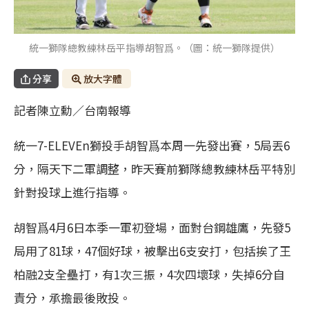
統一獅隊總教練林岳平指導胡智爲。（圖：統一獅隊提供）
分享
放大字體
記者陳立勳／台南報導
統一7-ELEVEn獅投手胡智爲本周一先發出賽，5局丟6
分，隔天下二軍調整，昨天賽前獅隊總教練林岳平特別
針對投球上進行指導。
胡智爲4月6日本季一軍初登場，面對台鋼雄鷹，先發5
局用了81球，47個好球，被擊出6支安打，包括挨了王
柏融2支全壘打，有1次三振，4次四壞球，失掉6分自
責分，承擔最後敗投。