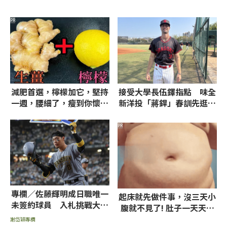
PR
減肥首選，檸檬加它，堅持
接受大學長伍鐸指點 味全
一週，腰細了，瘦到你懷疑
新洋投「蔣銲」春訓先逛斗
人生
六夜市吃美食
PR
專欄／佐藤輝明成日職唯一
起床就先做件事，沒三天小
未簽約球員 入札挑戰大聯
腹就不見了! 肚子一天天變
盟年齡降低
小！
謝岱穎專欄