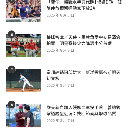
「費仔」轉戰水手只代跑1場遭DFA 莊
陳仲敖續留運動家下放3A
2026 年 8 月 5 日
6
棒球智庫／天使、馬林魚季中交易清倉
拍賣 明星賽後火力降溫小分首選
2026 年 8 月 7 日
7
富邦註銷阿部雄大 新洋投瑪帝斯明天
初登板
2026 年 8 月 7 日
8
樂天新血加入緩解二軍投手荒 曾總觀
察道威聖近況：找回節奏與擊球品質
2026 年 8 月 7 日