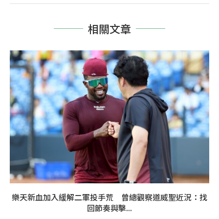
相關文章
樂天新血加入緩解二軍投手荒 曾總觀察道威聖近況：找
回節奏與擊...