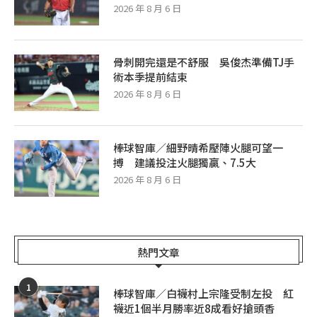
2026 年 8 月 6 日
骨刺開完還是不舒服 吳俊杰準備TJ手
術本季提前結束
2026 年 8 月 6 日
棒球智庫／細野晴希壓陣火腿可望一
搏 建議投注火腿獨贏、7.5大
2026 年 8 月 6 日
熱門文章
1
棒球智庫／白襪村上宗隆受制左投 紅
襪近1個半月勝率近8成看好搶頭香