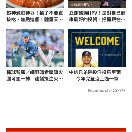
超神減肥神器！橘子不要直
立即諮詢HPV！是對自己健
接吃，加點這個！體重天天
康最好的投資，把握現在不
下降
嫌晚！
棒球智庫／細野晴希壓陣火
中信兄弟除役洋投馬奎爾
腿可望一搏 建議投注火腿
今年完全沒上過一軍
獨贏、7.5大
Recommended by