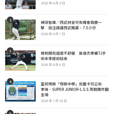
2026 年 8 月 4 日
2
棒球智庫／西武林安可有機會致勝一
擊 投注建議西武獨贏、7.5小分
2026 年 8 月 7 日
3
骨刺開完還是不舒服 吳俊杰準備TJ手
術本季提前結束
2026 年 8 月 6 日
4
富邦悍將「悍將中學」完整卡司公布
孝琳、SUPER JUNIOR-L.S.S.等韓團炸翻
全場
2026 年 7 月 30 日
5