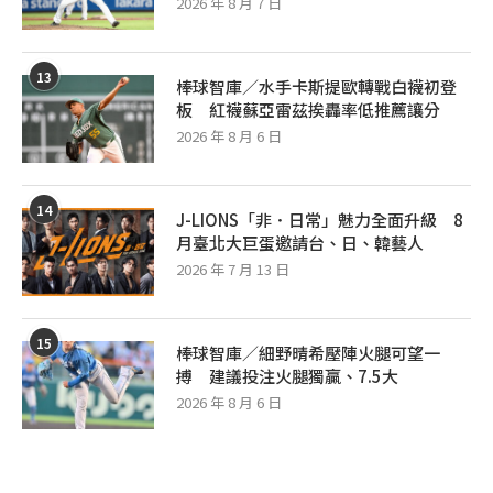
2026 年 8 月 7 日
13
棒球智庫／水手卡斯提歐轉戰白襪初登
板 紅襪蘇亞雷茲挨轟率低推薦讓分
2026 年 8 月 6 日
14
J-LIONS「非．日常」魅力全面升級 8
月臺北大巨蛋邀請台、日、韓藝人
2026 年 7 月 13 日
15
棒球智庫／細野晴希壓陣火腿可望一
搏 建議投注火腿獨贏、7.5大
2026 年 8 月 6 日