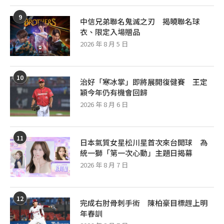
9
中信兄弟聯名鬼滅之刃 揭曉聯名球
衣、限定入場贈品
2026 年 8 月 5 日
10
治好「寒冰掌」即將展開復健賽 王定
穎今年仍有機會回歸
2026 年 8 月 6 日
11
日本氣質女星松川星首次來台開球 為
統一獅「第一次心動」主題日揭幕
2026 年 8 月 7 日
12
完成右肘骨刺手術 陳柏豪目標趕上明
年春訓