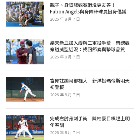
親子、身障族觀賽環境更友善！
Fubon Angels與身障棒球員挺身倡議
2026 年 8 月 7 日
樂天新血加入緩解二軍投手荒 曾總觀
察道威聖近況：找回節奏與擊球品質
2026 年 8 月 7 日
富邦註銷阿部雄大 新洋投瑪帝斯明天
初登板
2026 年 8 月 7 日
完成右肘骨刺手術 陳柏豪目標趕上明
年春訓
2026 年 8 月 7 日