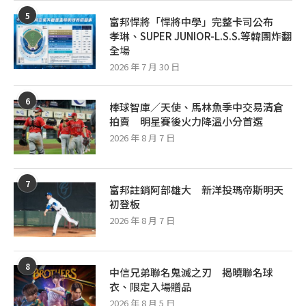
5
富邦悍將「悍將中學」完整卡司公布
孝琳、SUPER JUNIOR-L.S.S.等韓團炸翻
全場
2026 年 7 月 30 日
6
棒球智庫／天使、馬林魚季中交易清倉
拍賣 明星賽後火力降溫小分首選
2026 年 8 月 7 日
7
富邦註銷阿部雄大 新洋投瑪帝斯明天
初登板
2026 年 8 月 7 日
8
中信兄弟聯名鬼滅之刃 揭曉聯名球
衣、限定入場贈品
2026 年 8 月 5 日