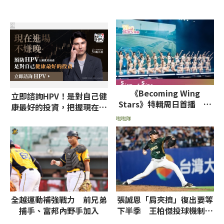
PR
《Becoming Wing
立即諮詢HPV！是對自己健
Stars》特輯周日首播 女
康最好的投資，把握現在不
孩真情流露分享心路歷程
嫌晚！
啦啦隊
全越運動補強戰力 前兄弟
張誠恩「肩夾擠」復出要等
捕手、富邦內野手加入
下半季 王柏傑投球機制調
整中