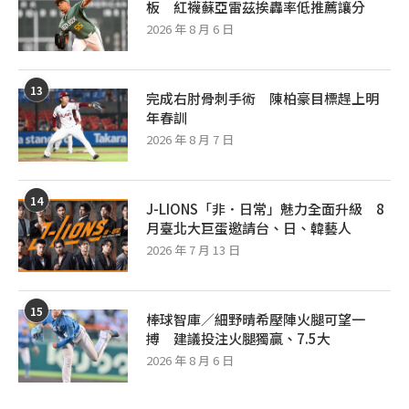
板 紅襪蘇亞雷茲挨轟率低推薦讓分
2026 年 8 月 6 日
13
完成右肘骨刺手術 陳柏豪目標趕上明
年春訓
2026 年 8 月 7 日
14
J-LIONS「非．日常」魅力全面升級 8
月臺北大巨蛋邀請台、日、韓藝人
2026 年 7 月 13 日
15
棒球智庫／細野晴希壓陣火腿可望一
搏 建議投注火腿獨贏、7.5大
2026 年 8 月 6 日