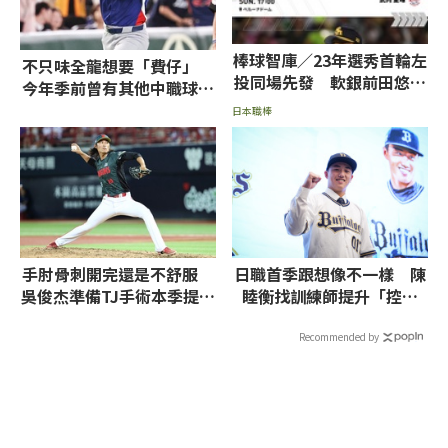
棒球智庫／23年選秀首輪左
不只味全龍想要「費仔」
投同場先發 軟銀前田悠伍
今年季前曾有其他中職球團
看好技壓西武武內夏暉
接洽
日本職棒
手肘骨刺開完還是不舒服
日職首季跟想像不一樣 陳
吳俊杰準備TJ手術本季提前
睦衡找訓練師提升「控制
結束
力」
Recommended by