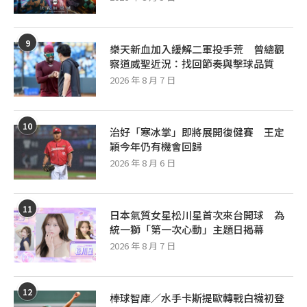
9
樂天新血加入緩解二軍投手荒 曾總觀
察道威聖近況：找回節奏與擊球品質
2026 年 8 月 7 日
10
治好「寒冰掌」即將展開復健賽 王定
穎今年仍有機會回歸
2026 年 8 月 6 日
11
日本氣質女星松川星首次來台開球 為
統一獅「第一次心動」主題日揭幕
2026 年 8 月 7 日
12
棒球智庫／水手卡斯提歐轉戰白襪初登