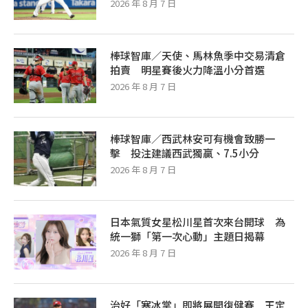
2026 年 8 月 7 日
棒球智庫／天使、馬林魚季中交易清倉
拍賣 明星賽後火力降溫小分首選
2026 年 8 月 7 日
棒球智庫／西武林安可有機會致勝一
擊 投注建議西武獨贏、7.5小分
2026 年 8 月 7 日
日本氣質女星松川星首次來台開球 為
統一獅「第一次心動」主題日揭幕
2026 年 8 月 7 日
治好「寒冰掌」即將展開復健賽 王定