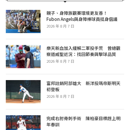
親子、身障族觀賽環境更友善！
Fubon Angels與身障棒球員挺身倡議
2026 年 8 月 7 日
樂天新血加入緩解二軍投手荒 曾總觀
察道威聖近況：找回節奏與擊球品質
2026 年 8 月 7 日
富邦註銷阿部雄大 新洋投瑪帝斯明天
初登板
2026 年 8 月 7 日
完成右肘骨刺手術 陳柏豪目標趕上明
年春訓