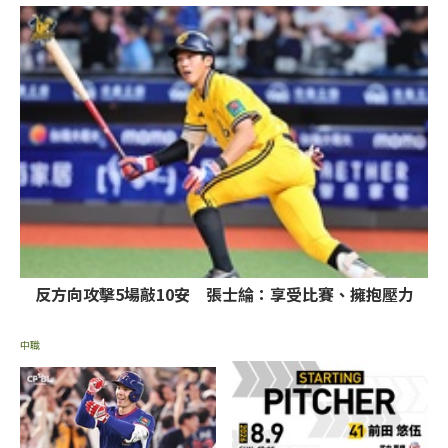
反方向攻擊5場敲10安 張士綸：享受比賽、擁抱壓力
中職