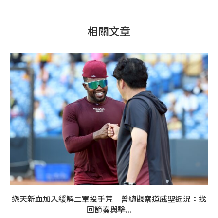
相關文章
樂天新血加入緩解二軍投手荒 曾總觀察道威聖近況：找
回節奏與擊...