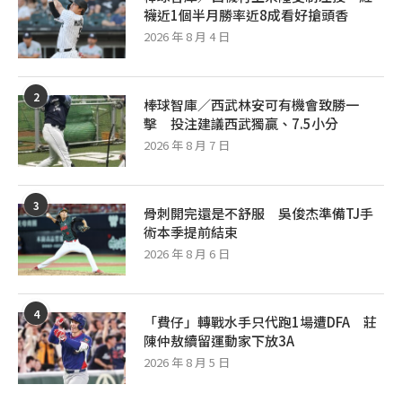
襪近1個半月勝率近8成看好搶頭香
2026 年 8 月 4 日
2
棒球智庫／西武林安可有機會致勝一
擊 投注建議西武獨贏、7.5小分
2026 年 8 月 7 日
3
骨刺開完還是不舒服 吳俊杰準備TJ手
術本季提前結束
2026 年 8 月 6 日
4
「費仔」轉戰水手只代跑1場遭DFA 莊
陳仲敖續留運動家下放3A
2026 年 8 月 5 日