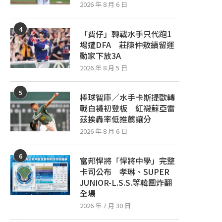
2026 年 8 月 6 日
4
「費仔」轉戰水手只代跑1
場遭DFA 莊陳仲敖續留運
動家下放3A
郭智輝投入棒協理事長改選 旗下全越
大聯盟台灣賽海外最快2029
2026 年 8 月 5 日
運動藉運動科學協助拉近城鄉...
戰 最可能落在2031..
2026 年 7 月 28 日
2026 年 7 月 28 日
5
棒球智庫／水手卡斯提歐轉
戰白襪初登板 紅襪蘇亞雷
茲挨轟率低推薦讓分
2026 年 8 月 6 日
6
富邦悍將「悍將中學」完整
卡司公布 孝琳、SUPER
JUNIOR-L.S.S.等韓團炸翻
全場
2026 年 7 月 30 日