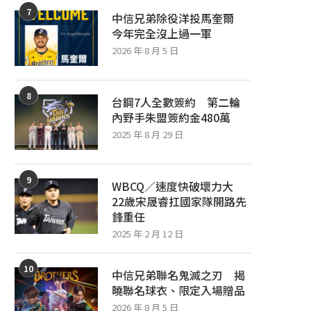
7
中信兄弟除役洋投馬奎爾
今年完全沒上過一軍
2026 年 8 月 5 日
8
台鋼7人全數簽約 第二輪
內野手朱盟簽約金480萬
2025 年 8 月 29 日
9
WBCQ／速度快破壞力大
22歲宋晟睿扛國家隊開路先
鋒重任
2025 年 2 月 12 日
10
中信兄弟聯名鬼滅之刃 揭
曉聯名球衣、限定入場贈品
2026 年 8 月 5 日