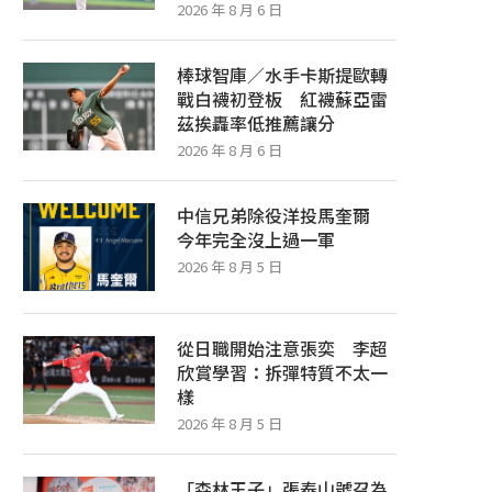
2026 年 8 月 6 日
棒球智庫／水手卡斯提歐轉
戰白襪初登板 紅襪蘇亞雷
茲挨轟率低推薦讓分
2026 年 8 月 6 日
中信兄弟除役洋投馬奎爾
今年完全沒上過一軍
2026 年 8 月 5 日
從日職開始注意張奕 李超
欣賞學習：拆彈特質不太一
樣
2026 年 8 月 5 日
「森林王子」張泰山號召為