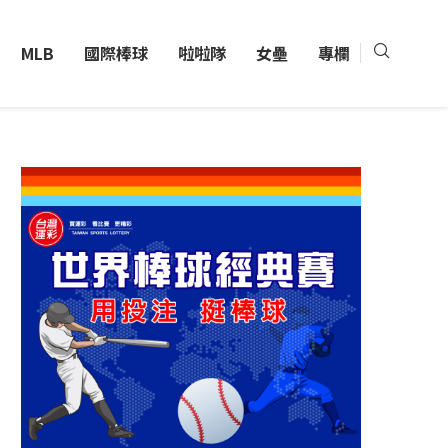
MLB
國際棒球
啦啦隊
女壘
專欄