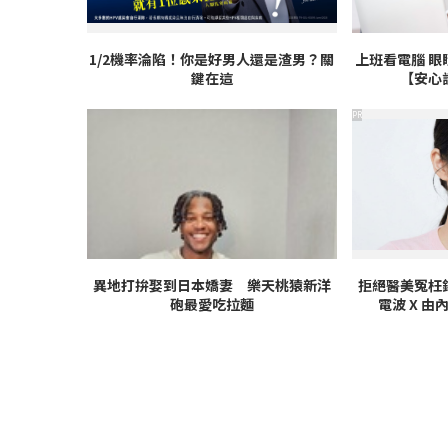
1/2機率淪陷！你是好男人還是渣男？關
上班看電腦 眼
鍵在這
【安心
PR
異地打拚娶到日本嬌妻 樂天桃猿新洋
拒絕醫美冤枉
砲最愛吃拉麵
電波 X 