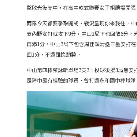
擊敗光復高中，在高中軟式聯賽女子組勝場開張
兩隊今天都要爭取開胡，戰況呈現你來我往，中
支內野安打就攻下9分，中山1局下也回敬6分，
再添1分，中山3局下包含周佳穎清壘三壘安打在
回1分，不過難挽頹勢。
中山第四棒蔡詠昕單場3支3，投球後援3局無安
是陣中最有經驗的球員，曾打過永和國中棒球隊