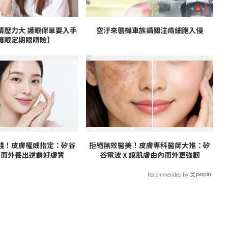
睛壓力大 護眼保單要入手
空汙來襲機車族請關注癌細胞入侵
護眼定期眼睛險】
PR
錢！皮膚權威指定：矽谷
拒絕無效醫美！皮膚專科醫師大推：矽
由內而外養出逆齡好膚質
谷電波 X 讓肌膚由內而外更強韌
Recommended by