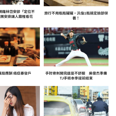
網羅林岱安卻「定位不
旅行不用瓶瓶罐罐，汎倫1瓶搞定臉部保
練團安排讓人霧裡看花
養！
飯局應酬 癌症暴發戶
手肘骨刺開完還是不舒服 吳俊杰準備
TJ手術本季提前結束
PR