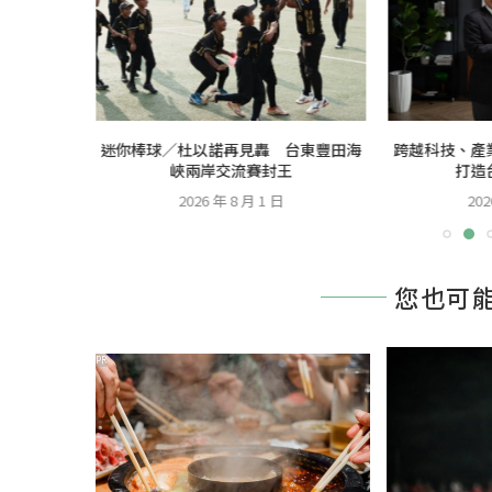
成為首任女
迷你棒球／杜以諾再見轟 台東豐田海
跨越科技、產
峽兩岸交流賽封王
打造
2026 年 8 月 1 日
202
您也可
PR