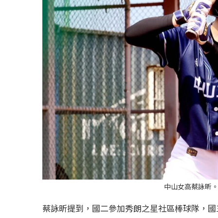
中山女高蔡詠昕
蔡詠昕提到，國二參加秀朗之星社區棒球隊，國