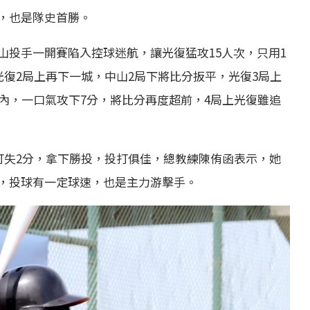
，也是隊史首勝。
山投手一開賽陷入控球迷航，讓光復猛攻15人次，只用1
光復2局上再下一城，中山2局下將比分扳平，光復3局上
內，一口氣攻下7分，將比分再度超前，4局上光復雖追
打失2分，拿下勝投，投打俱佳，總教練陳侑函表示，她
，投球有一定球速，也是主力游擊手。