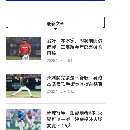
最新文章
治好「寒冰掌」即將展開復
健賽 王定穎今年仍有機會
回歸
2026 年 8 月 6 日
骨刺開完還是不舒服 吳俊
杰準備TJ手術本季提前結束
2026 年 8 月 6 日
棒球智庫／細野晴希壓陣火
腿可望一搏 建議投注火腿
獨贏、7.5大