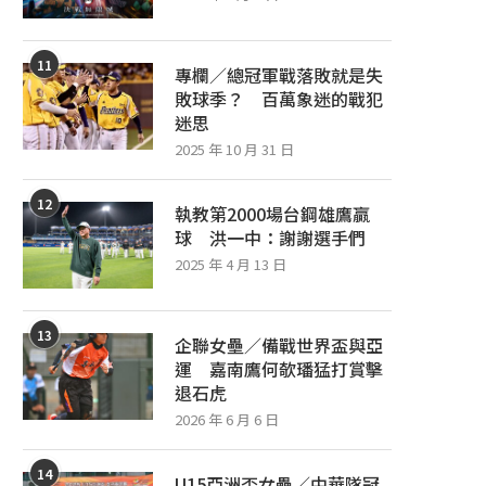
11
專欄／總冠軍戰落敗就是失
敗球季？ 百萬象迷的戰犯
迷思
2025 年 10 月 31 日
12
執教第2000場台鋼雄鷹贏
球 洪一中：謝謝選手們
2025 年 4 月 13 日
13
企聯女壘／備戰世界盃與亞
運 嘉南鷹何欹璠猛打賞擊
退石虎
2026 年 6 月 6 日
14
U15亞洲盃女壘／中華隊冠