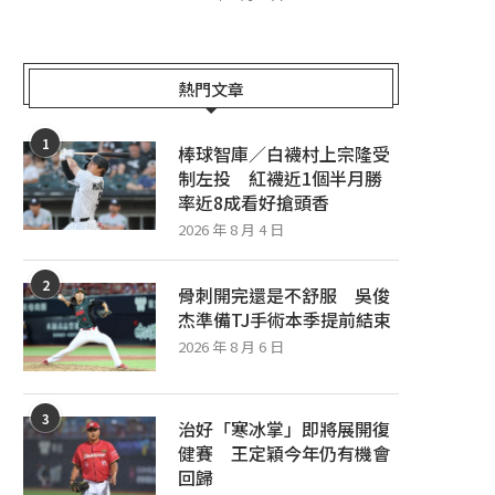
熱門文章
1
棒球智庫／白襪村上宗隆受
制左投 紅襪近1個半月勝
率近8成看好搶頭香
2026 年 8 月 4 日
2
骨刺開完還是不舒服 吳俊
杰準備TJ手術本季提前結束
2026 年 8 月 6 日
3
治好「寒冰掌」即將展開復
健賽 王定穎今年仍有機會
回歸