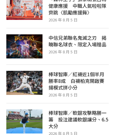
健康應援 中職人氣啦啦隊
齊跳〈肌勵應援舞〉
2026 年 8 月 5 日
中信兄弟聯名鬼滅之刃 揭
曉聯名球衣、限定入場贈品
2026 年 8 月 5 日
棒球智庫／紅襪近1個半月
勝率8成 白襪柏克開啟賽
揚模式拼小分
2026 年 8 月 5 日
棒球智庫／軟銀攻擊略勝一
籌 投注建議軟銀讓分、6.5
大分
2026 年 8 月 5 日