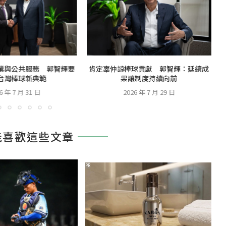
業與公共服務 郭智輝要
肯定辜仲諒棒球貢獻 郭智輝：延續成
台灣棒球新典範
果讓制度持續向前
6 年 7 月 31 日
2026 年 7 月 29 日
能喜歡這些文章
PR