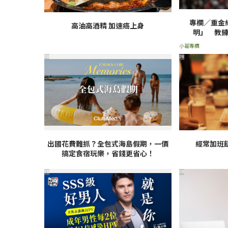
專欄／重金
高油高酒精 加速癌上身
明」 教
小葛專欄
PR
PR
出國花費難抓？全包式海島假期，一價
經常加班
搞定食宿玩樂，省錢更省心！
PR
PR