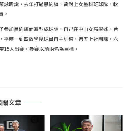
蔡詠昕說，去年打過黑豹旗，曾對上女壘科班球隊，軟
覺。
了參加黑豹旗而轉型成球隊，自己在中山女高學姊、台
，平時一到四放學後球員自主訓練，週五上社團課，六
帶15人出賽，參賽以前兩名為目標。
相關文章