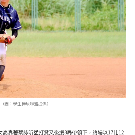
。（圖：學生棒球聯盟提供）
女高靠著蔡詠昕猛打賞又後援3局帶領下，終場以17比12