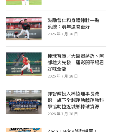
鼓勵曾仁和身體練壯一點
葉總：明年還會更好
2026 年 7 月 28 日
棒球智庫／大巨蛋蔣銲、阿
部雄大先發 運彩開單場看
好味全龍
2026 年 7 月 28 日
郭智輝投入棒協理事長改
選 旗下全越運動藉運動科
學協助拉近城鄉棒球資源
2026 年 7 月 28 日
Zach LaVine降臨桃園！