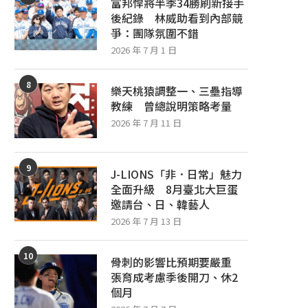
富邦悍將半季34勝刷新接手
後紀錄 林威助看到內部競
爭：團隊氛圍不錯
2026 年 7 月 1 日
8
樂天桃猿調整一、三壘指導
教練 曾總說明策略考量
2026 年 7 月 11 日
9
J-LIONS「非．日常」魅力
全面升級 8月臺北大巨蛋
邀請台、日、韓藝人
2026 年 7 月 13 日
10
骨刺的影響比預期要嚴重
張育成考慮季後開刀、休2
個月