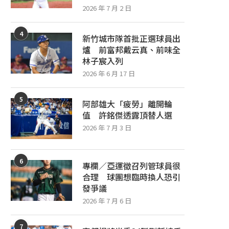
2026 年 7 月 2 日
4
新竹城市隊首批正選球員出
爐 前富邦戴云真、前味全
林子宸入列
2026 年 6 月 17 日
5
阿部雄大「疲勞」離開輪
值 許銘傑透露頂替人選
2026 年 7 月 3 日
6
專欄／亞運徵召列管球員很
合理 球團想臨時換人恐引
發爭議
2026 年 7 月 6 日
7