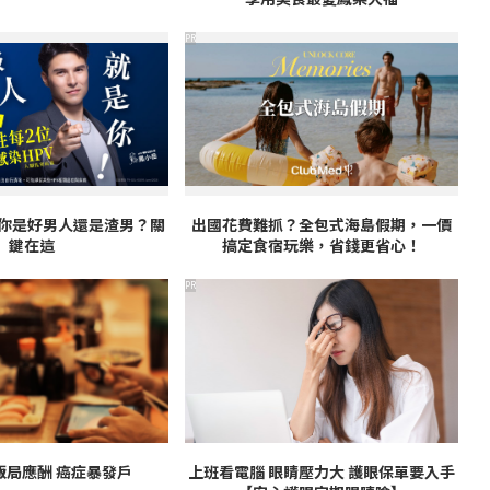
PR
！你是好男人還是渣男？關
出國花費難抓？全包式海島假期，一價
鍵在這
搞定食宿玩樂，省錢更省心！
PR
飯局應酬 癌症暴發戶
上班看電腦 眼睛壓力大 護眼保單要入手