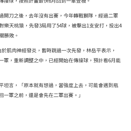
傳接球，按照計畫最快6月回到一軍登板。
過開刀之後，去年沒有出賽，今年轉戰獅隊，經過二軍
對樂天桃猿，先發3局用了54球，被擊出1支安打，投出4
關勝敗。
但由於肌肉神經發炎，暫時跳過一次先發，林岳平表示，
一軍，重新調整之中，已經開始在傳接球，預計看6月能
平坦言，「原本就有想過，當強度上去，可能會遇到瓶
回一軍之前，還是會先在二軍出賽。」