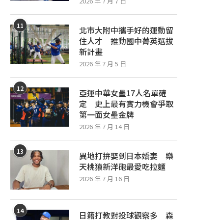
2026 年 7 月 7 日
11
北市大附中攜手好的運動留
住人才 推動國中菁英選拔
新計畫
2026 年 7 月 5 日
12
亞運中華女壘17人名單確
定 史上最有實力機會爭取
第一面女壘金牌
2026 年 7 月 14 日
13
異地打拚娶到日本嬌妻 樂
天桃猿新洋砲最愛吃拉麵
2026 年 7 月 16 日
14
日籍打教對投球觀察多 森