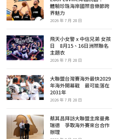
體驗珍珠海岸國際音樂節跨
界魅力
2026 年 7 月 28 日
飛天小女警 x 中信兄弟 女孩
日 8月15、16日洲際聯名
主題衣
2026 年 7 月 28 日
大聯盟台灣賽海外最快2029
年海外開幕戰 最可能落在
棒球智庫／大巨蛋蔣銲、阿部雄大先
飛天小女警 X 中信兄弟 女孩
2031年
發 運彩開單場看好味全龍
15、16日洲際聯名主..
2026 年 7 月 28 日
2026 年 7 月 28 日
2026 年 7 月 28 日
蔡其昌拜訪大聯盟主席曼弗
瑞德 爭取海外賽來台合作
辦理