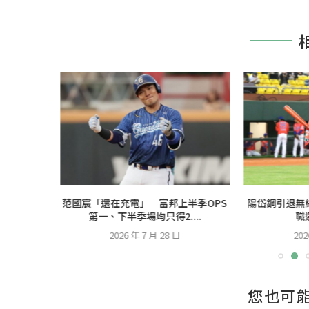
總：這棒次
范國宸「還在充電」 富邦上半季OPS
陽岱鋼引退無
點
第一、下半季場均只得2....
職
2026 年 7 月 28 日
202
您也可