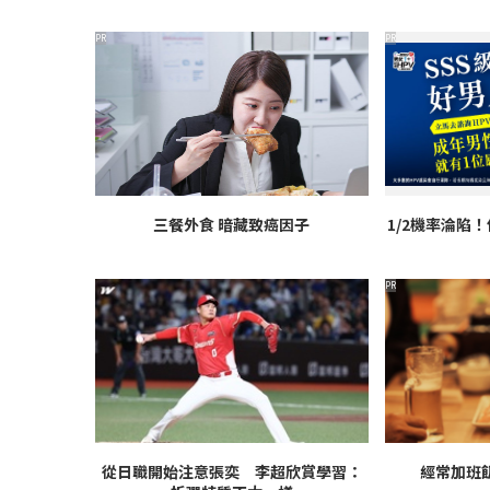
PR
PR
三餐外食 暗藏致癌因子
1/2機率淪陷
PR
從日職開始注意張奕 李超欣賞學習：
經常加班