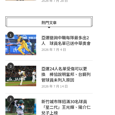
2026 年 7 月 28 日
熱門文章
1
亞運徵詢中職每隊最多出2
人 球員名單已送中華奧會
2026 年 7 月 4 日
2
亞運24人名單受傷可以更
換 棒協說明富邦、台鋼列
管球員未列入原因
2026 年 7 月 14 日
3
新竹城市隊招滿30名球員
「星二代」王光輝、陽介仁
兒子上榜