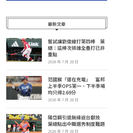
最新文章
嘗試讓劉俊緯打第四棒 葉
總：這棒次排誰全壘打已非
重點
2026 年 7 月 28 日
范國宸「還在充電」 富邦
上半季OPS第一、下半季場
均只得2.69分
2026 年 7 月 28 日
陽岱鋼引退無緣返台獻技
葉總點出中職選秀制度難題
2026 年 7 月 28 日