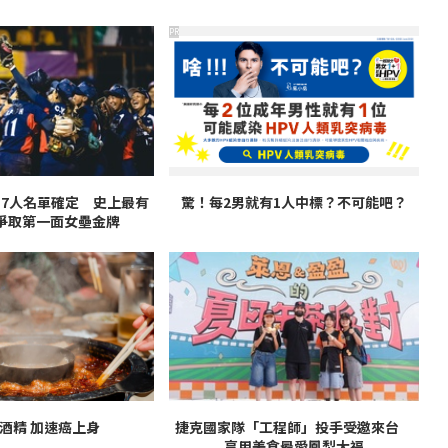
PR
17人名單確定 史上最有
驚！每2男就有1人中標？不可能吧？
爭取第一面女壘金牌
酒精 加速癌上身
捷克國家隊「工程師」投手受邀來台
享用美食最愛鳳梨大福