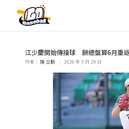
江少慶開始傳接球 餅總盤算6月重
作者：
陳 立勳
2026 年 5 月 29 日