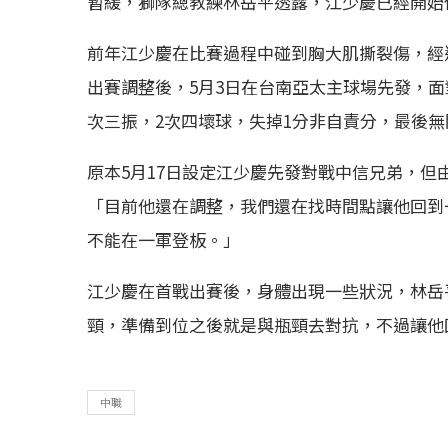
暫緩，獅隊總教練林岳平透露，江少慶已經開始
前年江少慶在比賽過程中碰到胸大肌撕裂傷，經
出賽調整後，5月3日在台南亞太主球場先發，面
次三振，2次四壞球，失掉1分非自責分，最後無
原本5月17日設定江少慶先發對戰中信兄弟，
「目前他還在調整，我們還在找時間點讓他回到
不能在一軍登板。」
江少慶在首戰出賽後，身體出現一些狀況，林岳
頸，準備到位之後就是與瓶頸去對抗，不過讓他
中職