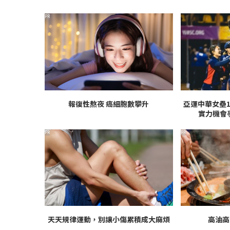
PR
報復性熬夜 癌細胞數攀升
亞運中華女壘
實力機會
PR
PR
天天規律運動，別讓小傷累積成大麻煩
高油高