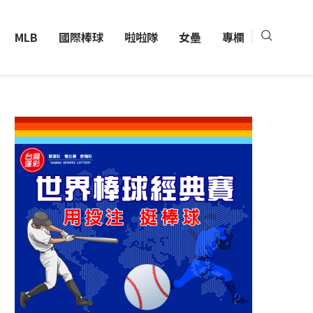
MLB
國際棒球
啦啦隊
女壘
專欄