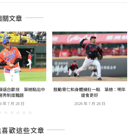
相關文章
緣返台獻技 葉總點出中
鼓勵曾仁和身體練壯一點 葉總：明年
選秀制度難題
還會更好
6 年 7 月 28 日
2026 年 7 月 28 日
能喜歡這些文章