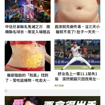
中信兄弟聯名鬼滅之刃 揭
起床就先做件事，沒三天小
曉聯名球衣、限定入場贈品
腹就不見了! 肚子一天天變
小！
PR
舒治浩上一軍11.1局失1
腹部脂肪的「剋星」找到
局 突然開竅只因改用左投
了，常吃這幾物，吃走大肚
方式握速球
囊，瘦出小蠻腰
樂天桃猿
PR