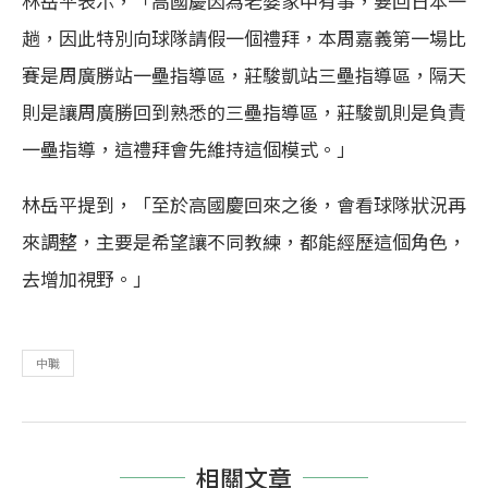
林岳平表示，「高國慶因為老婆家中有事，要回日本一
趟，因此特別向球隊請假一個禮拜，本周嘉義第一場比
賽是周廣勝站一壘指導區，莊駿凱站三壘指導區，隔天
則是讓周廣勝回到熟悉的三壘指導區，莊駿凱則是負責
一壘指導，這禮拜會先維持這個模式。」
林岳平提到，「至於高國慶回來之後，會看球隊狀況再
來調整，主要是希望讓不同教練，都能經歷這個角色，
去增加視野。」
中職
相關文章