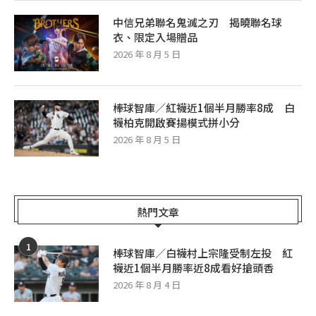
中信兄弟聯名鬼滅之刃 揭曉聯名球
衣、限定入場贈品
2026 年 8 月 5 日
棒球智庫／紅襪近1個半月勝率8成 白
襪柏克開啟賽揚模式拼小分
2026 年 8 月 5 日
熱門文章
1
棒球智庫／白襪村上宗隆受制左投 紅
襪近1個半月勝率近8成看好搶頭香
2026 年 8 月 4 日