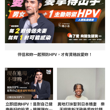
伴侶和妳一起預防HPV，才有資格說愛妳！
PR
立即諮詢HPV！是對自己健
異地打拚娶到日本嬌妻 樂
康最好的投資，把握現在不
天桃猿新洋砲最愛吃拉麵