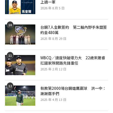
上過一軍
2026 年 8 月 5 日
10
台鋼7人全數簽約 第二輪內野手朱盟簽
約金480萬
2025 年 8 月 29 日
11
WBCQ／速度快破壞力大 22歲宋晟睿
扛國家隊開路先鋒重任
2025 年 2 月 12 日
12
執教第2000場台鋼雄鷹贏球 洪一中：
謝謝選手們
2025 年 4 月 13 日