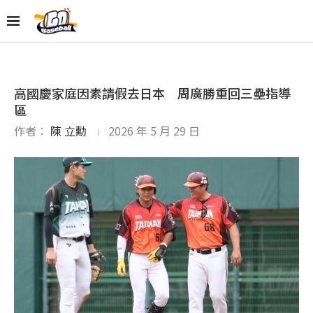
高國慶家庭因素請假去日本 周廣勝重回三壘指導
區
作者：
陳 立勳
2026 年 5 月 29 日