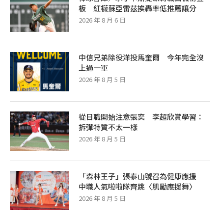
板 紅襪蘇亞雷茲挨轟率低推薦讓分
2026 年 8 月 6 日
中信兄弟除役洋投馬奎爾 今年完全沒
上過一軍
2026 年 8 月 5 日
從日職開始注意張奕 李超欣賞學習：
拆彈特質不太一樣
2026 年 8 月 5 日
「森林王子」張泰山號召為健康應援
中職人氣啦啦隊齊跳〈肌勵應援舞〉
2026 年 8 月 5 日