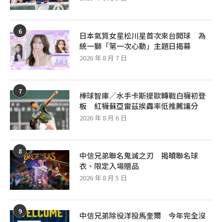
6
日本氣質女星松川星首次來台開球 為
統一獅「第一次心動」主題日揭幕
2026 年 8 月 7 日
7
棒球智庫／水手卡斯提歐轉戰白襪初登
板 紅襪蘇亞雷茲挨轟率低推薦讓分
2026 年 8 月 6 日
8
中信兄弟聯名鬼滅之刃 揭曉聯名球
衣、限定入場贈品
2026 年 8 月 5 日
9
中信兄弟除役洋投馬奎爾 今年完全沒