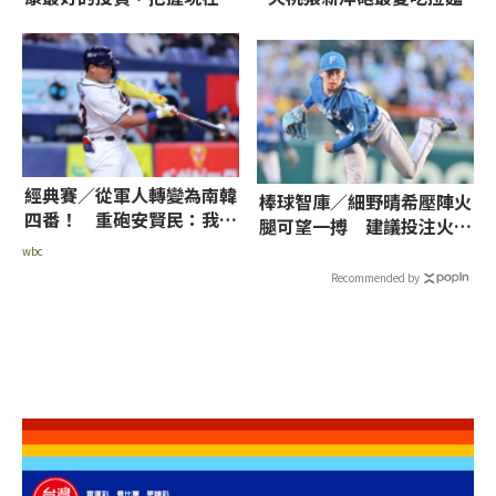
嫌晚！
經典賽／從軍人轉變為南韓
棒球智庫／細野晴希壓陣火
四番！ 重砲安賢民：我會
腿可望一搏 建議投注火腿
用實力證明自己
獨贏、7.5大
wbc
Recommended by