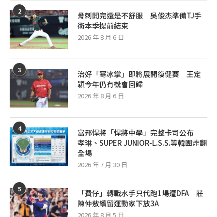
2
骨刺開完還是不舒服 吳俊杰準備TJ手
術本季提前結束
2026 年 8 月 6 日
3
治好「寒冰掌」即將展開復健賽 王定
穎今年仍有機會回歸
2026 年 8 月 6 日
4
富邦悍將「悍將中學」完整卡司公布
孝琳、SUPER JUNIOR-L.S.S.等韓團炸翻
全場
2026 年 7 月 30 日
5
「費仔」轉戰水手只代跑1場遭DFA 莊
陳仲敖續留運動家下放3A
2026 年 8 月 5 日