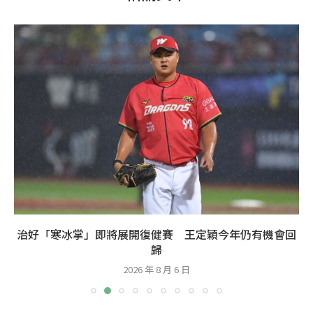
治好「寒冰掌」即將展開復健賽 王定穎今年仍有機會回
歸
2026 年 8 月 6 日