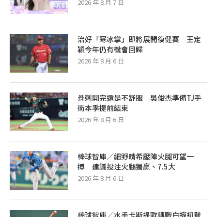
2026 年 8 月 7 日
治好「寒冰掌」即將展開復健賽 王定
穎今年仍有機會回歸
2026 年 8 月 6 日
骨刺開完還是不舒服 吳俊杰準備TJ手
術本季提前結束
2026 年 8 月 6 日
棒球智庫／細野晴希壓陣火腿可望一
搏 建議投注火腿獨贏、7.5大
2026 年 8 月 6 日
棒球智庫／水手卡斯提歐轉戰白襪初登