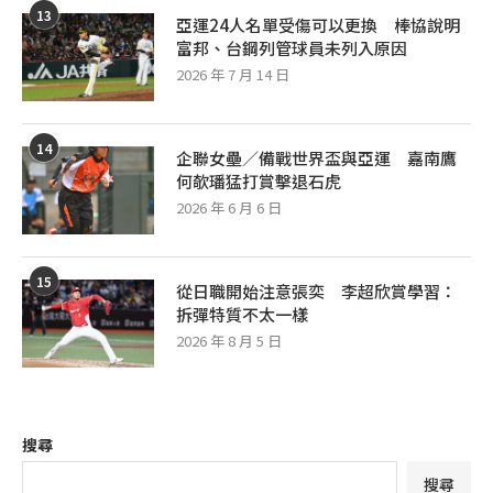
13
亞運24人名單受傷可以更換 棒協說明
富邦、台鋼列管球員未列入原因
2026 年 7 月 14 日
14
企聯女壘／備戰世界盃與亞運 嘉南鷹
何欹璠猛打賞擊退石虎
2026 年 6 月 6 日
15
從日職開始注意張奕 李超欣賞學習：
拆彈特質不太一樣
2026 年 8 月 5 日
搜尋
搜尋