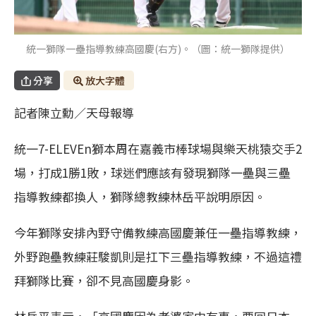
統一獅隊一壘指導教練高國慶(右方)。（圖：統一獅隊提供）
分享
放大字體
記者陳立勳／天母報導
統一7-ELEVEn獅本周在嘉義市棒球場與樂天桃猿交手2
場，打成1勝1敗，球迷們應該有發現獅隊一壘與三壘
指導教練都換人，獅隊總教練林岳平說明原因。
今年獅隊安排內野守備教練高國慶兼任一壘指導教練，
外野跑壘教練莊駿凱則是扛下三壘指導教練，不過這禮
拜獅隊比賽，卻不見高國慶身影。