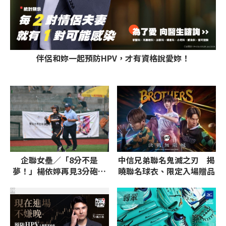
伴侶和妳一起預防HPV，才有資格說愛妳！
企聯女壘／「8分不是
中信兄弟聯名鬼滅之刃 揭
夢！」楊依婷再見3分砲
曉聯名球衣、限定入場贈品
兆基7下完成不可思議大逆
轉
PR