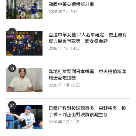
動國中菁英選拔新計畫
2026 年 7 月 5 日
12
亞運中華女壘17人名單確定 史上最有
實力機會爭取第一面女壘金牌
2026 年 7 月 14 日
13
異地打拚娶到日本嬌妻 樂天桃猿新洋
砲最愛吃拉麵
2026 年 7 月 16 日
14
日籍打教對投球觀察多 森野將彥：投
手做不到正面對決將很難生存
2026 年 7 月 11 日