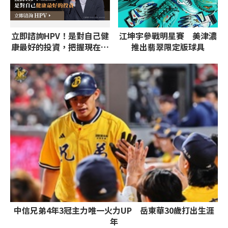
立即諮詢HPV！是對自己健
江坤宇參戰明星賽 美津濃
康最好的投資，把握現在不
推出翡翠限定版球具
嫌晚！
中信兄弟4年3冠主力唯一火力UP 岳東華30歲打出生涯
年