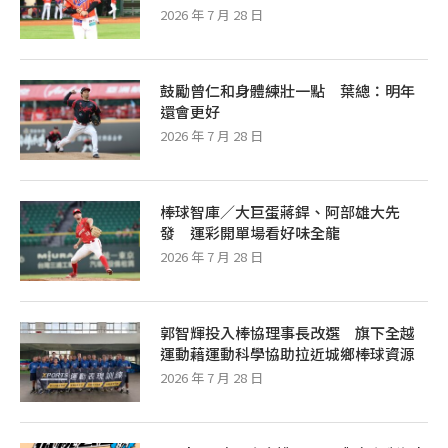
2026 年 7 月 28 日
鼓勵曾仁和身體練壯一點 葉總：明年
還會更好
2026 年 7 月 28 日
棒球智庫／大巨蛋蔣銲、阿部雄大先
發 運彩開單場看好味全龍
2026 年 7 月 28 日
郭智輝投入棒協理事長改選 旗下全越
運動藉運動科學協助拉近城鄉棒球資源
2026 年 7 月 28 日