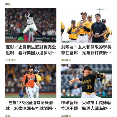
中職
運彩／史肯斯生涯對戰完全
前隊友、友人和尊敬的學長
壓制 看好美國力退多明尼
都在富邦 兄弟新打教後藤
加晉級決賽
駿太：不想輸他們
台灣運彩
後藤駿太
左投153公里還有絕殺滑
棒球智庫／火球投手錢德勒
球 20歲李軍有控球問題
控球不穩 釀酒人戰海盜拼
嘟嘟：協助引導他
獨贏+大分
李軍
台灣運彩