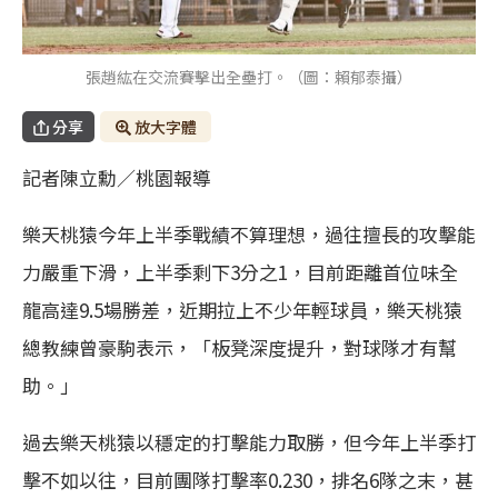
張趙紘在交流賽擊出全壘打。（圖：賴郁泰攝）
分享
放大字體
記者陳立勳／桃園報導
樂天桃猿今年上半季戰績不算理想，過往擅長的攻擊能
力嚴重下滑，上半季剩下3分之1，目前距離首位味全
龍高達9.5場勝差，近期拉上不少年輕球員，樂天桃猿
總教練曾豪駒表示，「板凳深度提升，對球隊才有幫
助。」
過去樂天桃猿以穩定的打擊能力取勝，但今年上半季打
擊不如以往，目前團隊打擊率0.230，排名6隊之末，甚