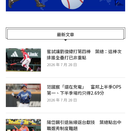
最新文章
嘗試讓劉俊緯打第四棒 葉總：這棒次
排誰全壘打已非重點
2026 年 7 月 28 日
范國宸「還在充電」 富邦上半季OPS
第一、下半季場均只得2.69分
2026 年 7 月 28 日
陽岱鋼引退無緣返台獻技 葉總點出中
職選秀制度難題