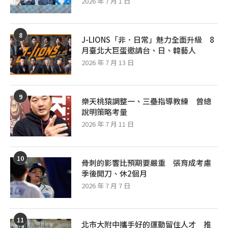
2026 年 7 月 1 日
8
J-LIONS「非．日常」魅力全面升級 8
月臺北大巨蛋邀請台、日、韓藝人
2026 年 7 月 13 日
9
樂天桃猿調整一、三壘指導教練 曾總
說明策略考量
2026 年 7 月 11 日
10
骨刺的影響比預期要嚴重 張育成考慮
季後開刀、休2個月
2026 年 7 月 7 日
11
北市大附中攜手好的運動留住人才 推