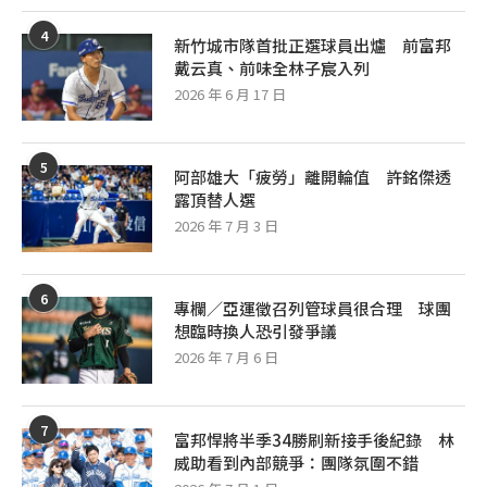
4
新竹城市隊首批正選球員出爐 前富邦
戴云真、前味全林子宸入列
2026 年 6 月 17 日
5
阿部雄大「疲勞」離開輪值 許銘傑透
露頂替人選
2026 年 7 月 3 日
6
專欄／亞運徵召列管球員很合理 球團
想臨時換人恐引發爭議
2026 年 7 月 6 日
7
富邦悍將半季34勝刷新接手後紀錄 林
威助看到內部競爭：團隊氛圍不錯