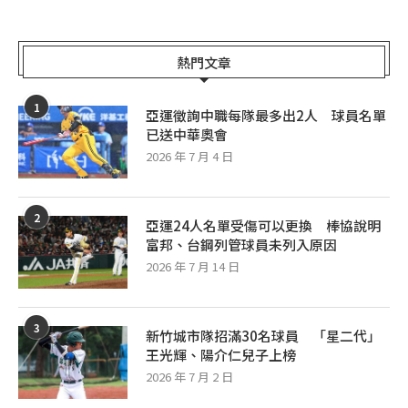
熱門文章
1
亞運徵詢中職每隊最多出2人 球員名單
已送中華奧會
2026 年 7 月 4 日
2
亞運24人名單受傷可以更換 棒協說明
富邦、台鋼列管球員未列入原因
2026 年 7 月 14 日
3
新竹城市隊招滿30名球員 「星二代」
王光輝、陽介仁兒子上榜
2026 年 7 月 2 日