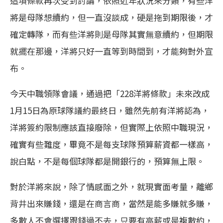
這項條款再次受到討論，依照近年狀況來分類，有些洋
將是母隊想續約，但一直沒談成，硬是拖到期限後，才
確定轉隊，而有些洋將則是母隊其實無意續約，但期限
就擺在那邊，洋將只好一直等到時間到，才能夠對外宣
布。
今天中職領隊會議，通過把「228洋將條款」未來改成
1月15日為原球隊議約最終日，雖然先前有洋將認為，
洋將簽約限制應該直接廢除，但實際上依照中職現況，
確實有些難度，畢竟不是每支球隊預算薪資都一樣高，
說白點，不是每個球隊都是開銀行的，預算無上限。
對於洋將來說，除了情感面之外，就現實面考量，離鄉
背井出來賺錢，還是在商言商，當然是能多賺就多賺，
多數人不會選擇跟錢過不去，只要有高薪或是複數約，