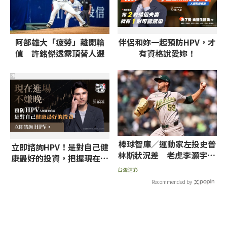
阿部雄大「疲勞」離開輪
伴侶和妳一起預防HPV，才
值 許銘傑透露頂替人選
有資格說愛妳！
PR
棒球智庫／運動家左投史普
立即諮詢HPV！是對自己健
林斯狀況差 老虎李灝宇+2
康最好的投資，把握現在不
右打重砲拼讓分
嫌晚！
台灣運彩
Recommended by