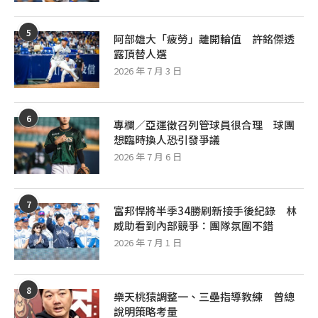
5
阿部雄大「疲勞」離開輪值 許銘傑透
露頂替人選
2026 年 7 月 3 日
6
專欄／亞運徵召列管球員很合理 球團
想臨時換人恐引發爭議
2026 年 7 月 6 日
7
富邦悍將半季34勝刷新接手後紀錄 林
威助看到內部競爭：團隊氛圍不錯
2026 年 7 月 1 日
8
樂天桃猿調整一、三壘指導教練 曾總
說明策略考量