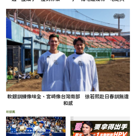
人生
囊，瘦出小蠻腰
軟銀訓練像味全、宮崎像台灣南部 徐若熙赴日春訓無違
和感
軟銀鷹
PR