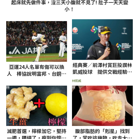
起床就先做件事，沒三天小腹就不見了! 肚子一天天變
小！
經典賽／前澤村賞巨投讚林
亞運24人名單有傷可以換
凱威投球 提供交戰經驗給
人 棒協說明富邦、台鋼列
日本武士
管球員未列入原因
林凱威
PR
PR
減肥首選，檸檬加它，堅持
腹部脂肪的「剋星」找到
一週，腰細了，瘦到你懷疑
了，常吃這幾物，吃走大肚