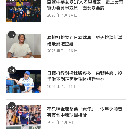
亞運中華女壘17人名單確定 史上最有
實力機會爭取第一面女壘金牌
2026 年 7 月 14 日
13
異地打拚娶到日本嬌妻 樂天桃猿新洋
砲最愛吃拉麵
2026 年 7 月 16 日
14
日籍打教對投球觀察多 森野將彥：投
手做不到正面對決將很難生存
2026 年 7 月 11 日
15
不只味全龍想要「費仔」 今年季前曾
有其他中職球團接洽
2026 年 7 月 4 日