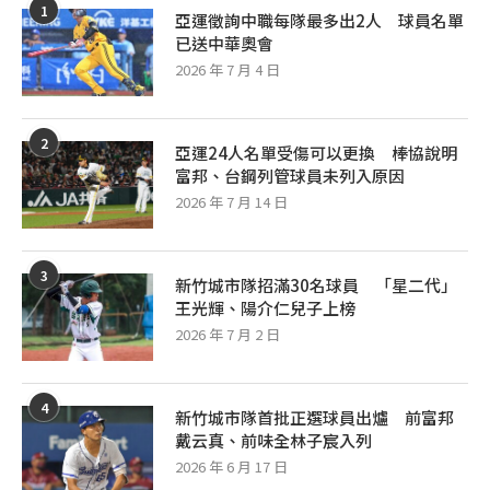
1
亞運徵詢中職每隊最多出2人 球員名單
已送中華奧會
2026 年 7 月 4 日
2
亞運24人名單受傷可以更換 棒協說明
富邦、台鋼列管球員未列入原因
2026 年 7 月 14 日
3
新竹城市隊招滿30名球員 「星二代」
王光輝、陽介仁兒子上榜
2026 年 7 月 2 日
4
新竹城市隊首批正選球員出爐 前富邦
戴云真、前味全林子宸入列
2026 年 6 月 17 日