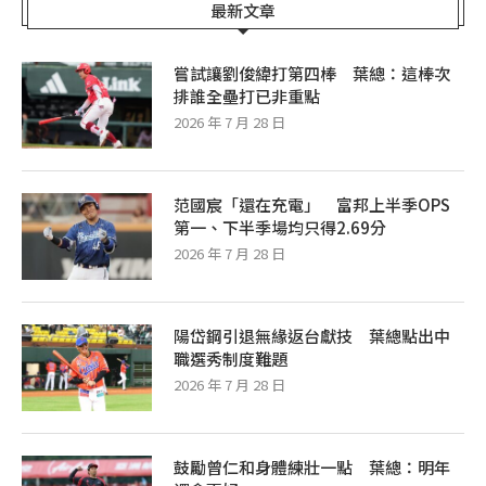
最新文章
嘗試讓劉俊緯打第四棒 葉總：這棒次
排誰全壘打已非重點
2026 年 7 月 28 日
范國宸「還在充電」 富邦上半季OPS
第一、下半季場均只得2.69分
2026 年 7 月 28 日
陽岱鋼引退無緣返台獻技 葉總點出中
職選秀制度難題
2026 年 7 月 28 日
鼓勵曾仁和身體練壯一點 葉總：明年