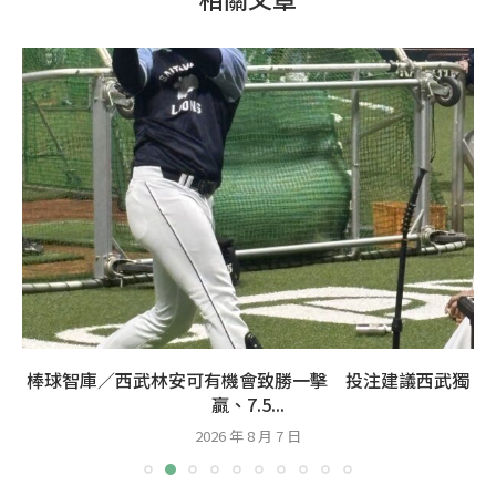
棒球智庫／西武林安可有機會致勝一擊 投注建議西武獨
贏、7.5...
2026 年 8 月 7 日