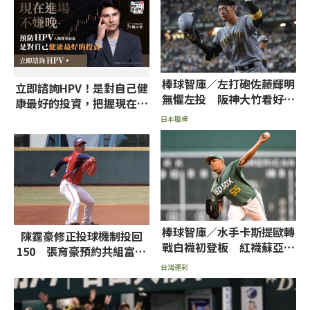
棒球智庫／左打砲佐藤輝明
立即諮詢HPV！是對自己健
無懼左投 阪神大竹看好壓
康最好的投資，把握現在不
制老東家軟銀
嫌晚！
日本職棒
棒球智庫／水手卡斯提歐轉
陳霆豪修正投球機制投回
戰白襪初登板 紅襪蘇亞雷
150 張育豪預約共組富邦
茲挨轟率低推薦讓分
「龍山」搭檔
台灣運彩