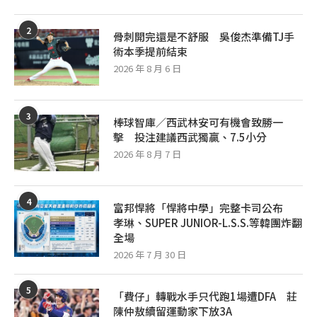
2
骨刺開完還是不舒服 吳俊杰準備TJ手
術本季提前結束
2026 年 8 月 6 日
3
棒球智庫／西武林安可有機會致勝一
擊 投注建議西武獨贏、7.5小分
2026 年 8 月 7 日
4
富邦悍將「悍將中學」完整卡司公布
孝琳、SUPER JUNIOR-L.S.S.等韓團炸翻
全場
2026 年 7 月 30 日
5
「費仔」轉戰水手只代跑1場遭DFA 莊
陳仲敖續留運動家下放3A