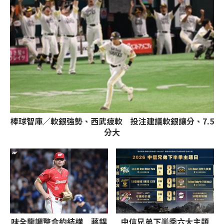
棒球智庫／軟銀強勢、西武疲軟 投注建議軟銀讓分、7.5
分大
味全龍調整合約結構 蔣銲
中信兄弟下半季六大主題