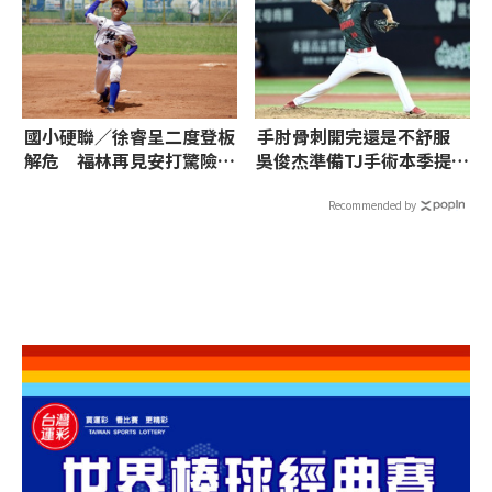
國小硬聯／徐睿呈二度登板
手肘骨刺開完還是不舒服
解危 福林再見安打驚險拿
吳俊杰準備TJ手術本季提前
分組一
結束
Recommended by