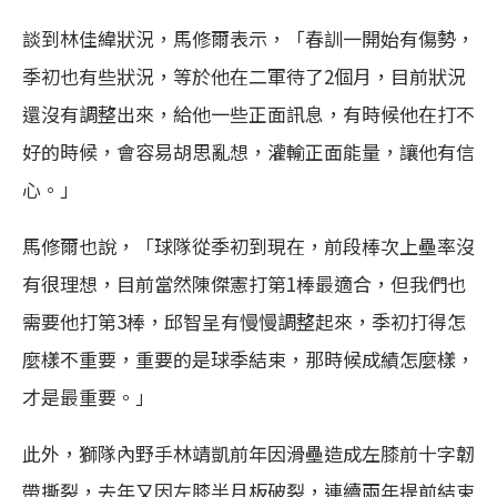
談到林佳緯狀況，馬修爾表示，「春訓一開始有傷勢，
季初也有些狀況，等於他在二軍待了2個月，目前狀況
還沒有調整出來，給他一些正面訊息，有時候他在打不
好的時候，會容易胡思亂想，灌輸正面能量，讓他有信
心。」
馬修爾也說，「球隊從季初到現在，前段棒次上壘率沒
有很理想，目前當然陳傑憲打第1棒最適合，但我們也
需要他打第3棒，邱智呈有慢慢調整起來，季初打得怎
麼樣不重要，重要的是球季結束，那時候成績怎麼樣，
才是最重要。」
此外，獅隊內野手林靖凱前年因滑壘造成左膝前十字韌
帶撕裂，去年又因左膝半月板破裂，連續兩年提前結束