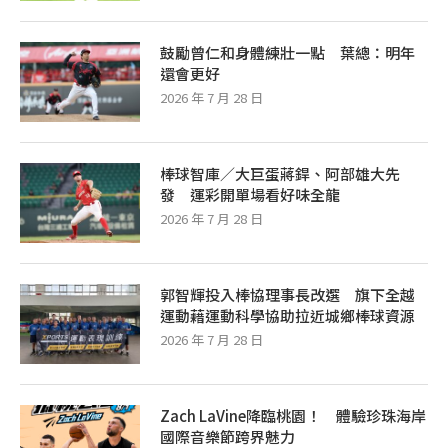
鼓勵曾仁和身體練壯一點 葉總：明年
還會更好
2026 年 7 月 28 日
棒球智庫／大巨蛋蔣銲、阿部雄大先
發 運彩開單場看好味全龍
2026 年 7 月 28 日
郭智輝投入棒協理事長改選 旗下全越
運動藉運動科學協助拉近城鄉棒球資源
2026 年 7 月 28 日
Zach LaVine降臨桃園！ 體驗珍珠海岸
國際音樂節跨界魅力