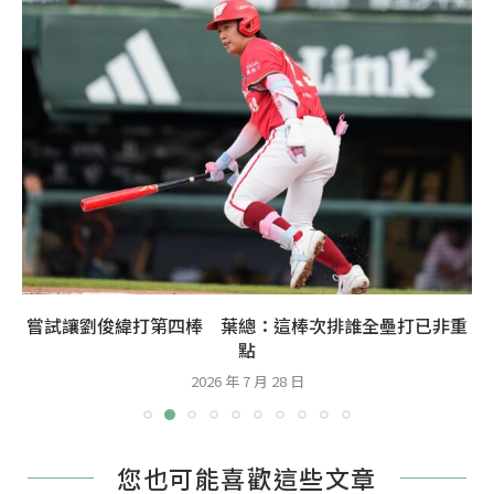
嘗試讓劉俊緯打第四棒 葉總：這棒次排誰全壘打已非重
點
2026 年 7 月 28 日
您也可能喜歡這些文章