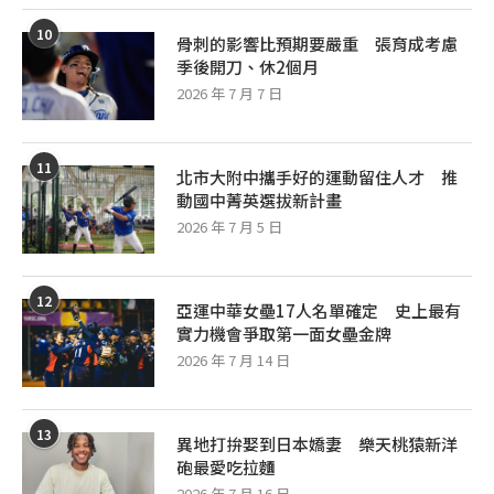
10
骨刺的影響比預期要嚴重 張育成考慮
季後開刀、休2個月
2026 年 7 月 7 日
11
北市大附中攜手好的運動留住人才 推
動國中菁英選拔新計畫
2026 年 7 月 5 日
12
亞運中華女壘17人名單確定 史上最有
實力機會爭取第一面女壘金牌
2026 年 7 月 14 日
13
異地打拚娶到日本嬌妻 樂天桃猿新洋
砲最愛吃拉麵
2026 年 7 月 16 日