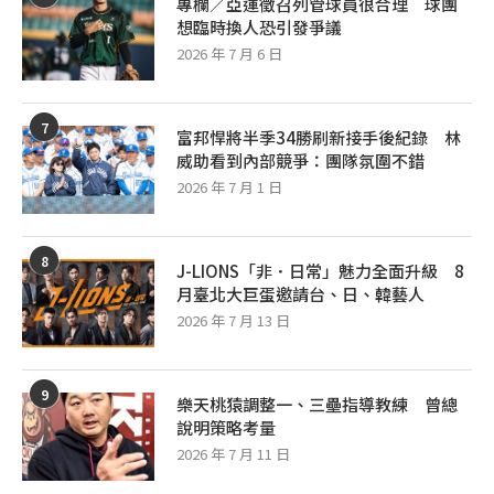
專欄／亞運徵召列管球員很合理 球團
想臨時換人恐引發爭議
2026 年 7 月 6 日
7
富邦悍將半季34勝刷新接手後紀錄 林
威助看到內部競爭：團隊氛圍不錯
2026 年 7 月 1 日
8
J-LIONS「非．日常」魅力全面升級 8
月臺北大巨蛋邀請台、日、韓藝人
2026 年 7 月 13 日
9
樂天桃猿調整一、三壘指導教練 曾總
說明策略考量
2026 年 7 月 11 日