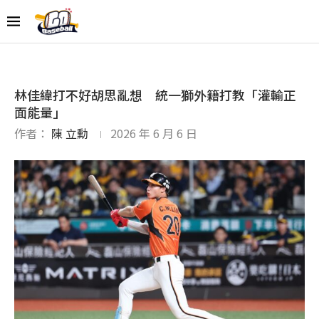
林佳緯打不好胡思亂想 統一獅外籍打教「灌輸正
面能量」
作者：
陳 立勳
2026 年 6 月 6 日