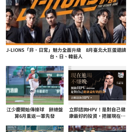
J-LIONS「非．日常」魅力全面升級 8月臺北大巨蛋邀請
台、日、韓藝人
PR
江少慶開始傳接球 餅總盤
立即諮詢HPV！是對自己健
算6月重返一軍先發
康最好的投資，把握現在不
嫌晚！