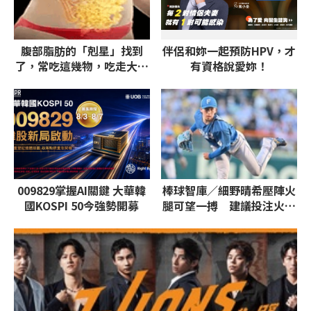
腹部脂肪的「剋星」找到
伴侶和妳一起預防HPV，才
了，常吃這幾物，吃走大肚
有資格說愛妳！
囊，瘦出小蠻腰
PR
009829掌握AI關鍵 大華韓
棒球智庫／細野晴希壓陣火
國KOSPI 50今強勢開募
腿可望一搏 建議投注火腿
獨贏、7.5大