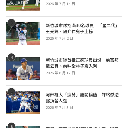
2026 年 7 月 14 日
3
新竹城市隊招滿30名球員 「星二代」
王光輝、陽介仁兒子上榜
2026 年 7 月 2 日
4
新竹城市隊首批正選球員出爐 前富邦
戴云真、前味全林子宸入列
2026 年 6 月 17 日
5
阿部雄大「疲勞」離開輪值 許銘傑透
露頂替人選
2026 年 7 月 3 日
6