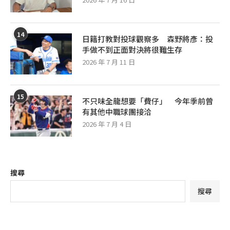
14
日籍打教對投球觀察多 森野將彥：投
手做不到正面對決將很難生存
2026 年 7 月 11 日
15
不只味全龍想要「費仔」 今年季前曾
有其他中職球團接洽
2026 年 7 月 4 日
搜尋
搜尋