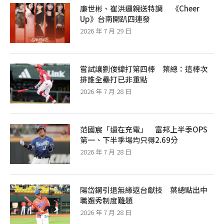
廉世彬、崔洪邏親送特調 《Cheer
Up》台南開趴四連發
2026 年 7 月 29 日
嘗試讓劉俊緯打第四棒 葉總：這棒次
排誰全壘打已非重點
2026 年 7 月 28 日
范國宸「還在充電」 富邦上半季OPS
第一、下半季場均只得2.69分
2026 年 7 月 28 日
陽岱鋼引退無緣返台獻技 葉總點出中
職選秀制度難題
2026 年 7 月 28 日