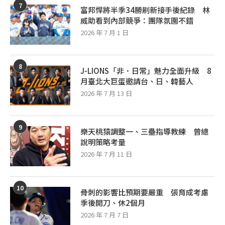
7
富邦悍將半季34勝刷新接手後紀錄 林
威助看到內部競爭：團隊氛圍不錯
2026 年 7 月 1 日
8
J-LIONS「非．日常」魅力全面升級 8
月臺北大巨蛋邀請台、日、韓藝人
2026 年 7 月 13 日
9
樂天桃猿調整一、三壘指導教練 曾總
說明策略考量
2026 年 7 月 11 日
10
骨刺的影響比預期要嚴重 張育成考慮
季後開刀、休2個月
2026 年 7 月 7 日