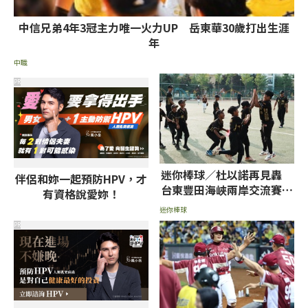
中信兄弟4年3冠主力唯一火力UP 岳東華30歲打出生涯
年
中職
PR
迷你棒球／杜以諾再見轟
伴侶和妳一起預防HPV，才
台東豐田海峽兩岸交流賽封
有資格說愛妳！
王
迷你棒球
PR