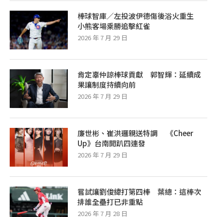
棒球智庫／左投波伊德傷後浴火重生
小熊客場乘勝追擊紅雀
2026 年 7 月 29 日
肯定辜仲諒棒球貢獻 郭智輝：延續成
果讓制度持續向前
2026 年 7 月 29 日
廉世彬、崔洪邏親送特調 《Cheer
Up》台南開趴四連發
2026 年 7 月 29 日
嘗試讓劉俊緯打第四棒 葉總：這棒次
排誰全壘打已非重點
2026 年 7 月 28 日