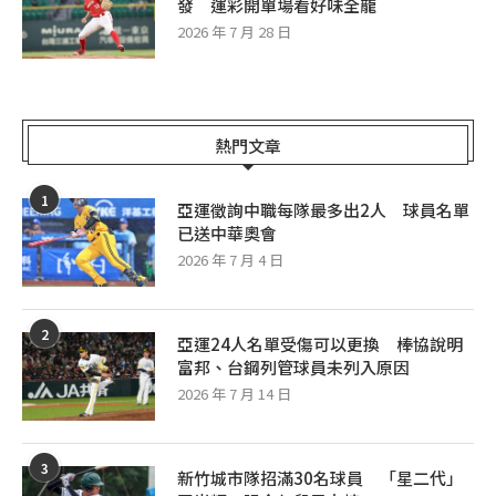
發 運彩開單場看好味全龍
2026 年 7 月 28 日
熱門文章
1
亞運徵詢中職每隊最多出2人 球員名單
已送中華奧會
2026 年 7 月 4 日
2
亞運24人名單受傷可以更換 棒協說明
富邦、台鋼列管球員未列入原因
2026 年 7 月 14 日
3
新竹城市隊招滿30名球員 「星二代」