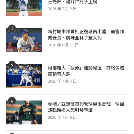
王光輝、陽介仁兒子上榜
2026 年 7 月 2 日
4
新竹城市隊首批正選球員出爐 前富邦
戴云真、前味全林子宸入列
2026 年 6 月 17 日
5
阿部雄大「疲勞」離開輪值 許銘傑透
露頂替人選
2026 年 7 月 3 日
6
專欄／亞運徵召列管球員很合理 球團
想臨時換人恐引發爭議
2026 年 7 月 6 日