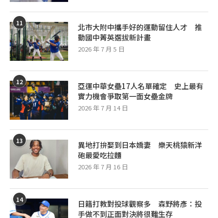
11
北市大附中攜手好的運動留住人才 推
動國中菁英選拔新計畫
2026 年 7 月 5 日
12
亞運中華女壘17人名單確定 史上最有
實力機會爭取第一面女壘金牌
2026 年 7 月 14 日
13
異地打拚娶到日本嬌妻 樂天桃猿新洋
砲最愛吃拉麵
2026 年 7 月 16 日
14
日籍打教對投球觀察多 森野將彥：投
手做不到正面對決將很難生存