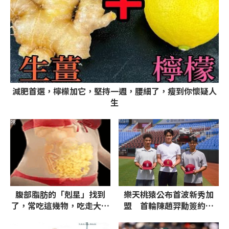
減肥首選，檸檬加它，堅持一週，腰細了，瘦到你懷疑人
生
PR
腹部脂肪的「剋星」找到
樂天桃猿公布首波新秀加
了，常吃這幾物，吃走大肚
盟 首輪陳趙羿勳簽約金
囊，瘦出小蠻腰
510萬元