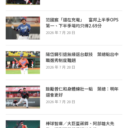
范國宸「還在充電」 富邦上半季OPS
第一、下半季場均只得2.69分
2026 年 7 月 28 日
陽岱鋼引退無緣返台獻技 葉總點出中
職選秀制度難題
2026 年 7 月 28 日
鼓勵曾仁和身體練壯一點 葉總：明年
還會更好
2026 年 7 月 28 日
棒球智庫／大巨蛋蔣銲、阿部雄大先