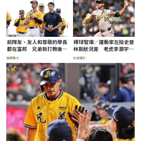
前隊友、友人和尊敬的學長
棒球智庫／運動家左投史普
都在富邦 兄弟新打教後藤
林斯狀況差 老虎李灝宇+2
駿太：不想輸他們
右打重砲拼讓分
後藤駿太
台灣運彩