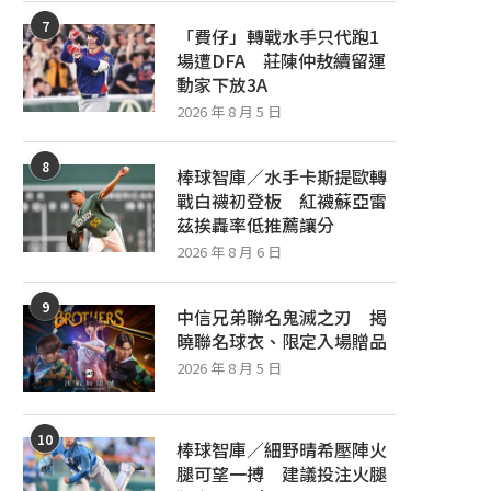
7
「費仔」轉戰水手只代跑1
場遭DFA 莊陳仲敖續留運
動家下放3A
2026 年 8 月 5 日
8
棒球智庫／水手卡斯提歐轉
戰白襪初登板 紅襪蘇亞雷
茲挨轟率低推薦讓分
2026 年 8 月 6 日
9
中信兄弟聯名鬼滅之刃 揭
曉聯名球衣、限定入場贈品
2026 年 8 月 5 日
10
棒球智庫／細野晴希壓陣火
腿可望一搏 建議投注火腿