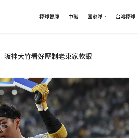
棒球智庫
中職
國家隊
台灣棒球
 阪神大竹看好壓制老東家軟銀