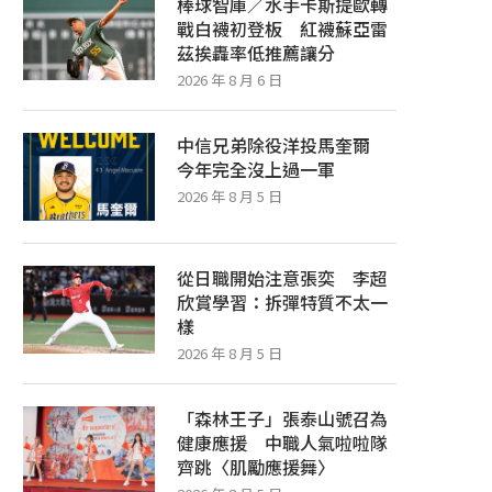
棒球智庫／水手卡斯提歐轉
戰白襪初登板 紅襪蘇亞雷
茲挨轟率低推薦讓分
2026 年 8 月 6 日
中信兄弟除役洋投馬奎爾
今年完全沒上過一軍
2026 年 8 月 5 日
從日職開始注意張奕 李超
欣賞學習：拆彈特質不太一
樣
2026 年 8 月 5 日
「森林王子」張泰山號召為
健康應援 中職人氣啦啦隊
齊跳〈肌勵應援舞〉