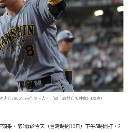
史自1986年來的第一人。（圖：取材自阪神虎FB粉專）
下頭采，第2戰於今天（台灣時間10日）下午5時開打，2