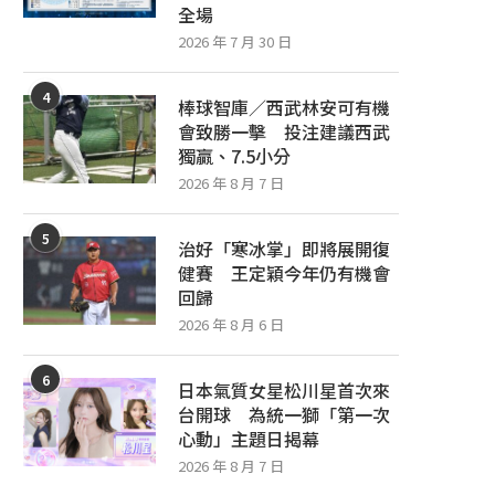
全場
2026 年 7 月 30 日
4
棒球智庫／九里、莊司洋聯K王同場較
棒球智庫／小笠原重返日職
棒球智庫／西武林安可有機
勁 歐力士選球較佳看好勝樂...
期 巨人戰橫濱拼不讓分
會致勝一擊 投注建議西武
2026 年 8 月 3 日
2026 年 8 月 2 日
獨贏、7.5小分
2026 年 8 月 7 日
5
治好「寒冰掌」即將展開復
健賽 王定穎今年仍有機會
回歸
2026 年 8 月 6 日
6
日本氣質女星松川星首次來
台開球 為統一獅「第一次
心動」主題日揭幕
2026 年 8 月 7 日