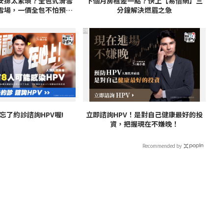
安排太繁瑣？全包式滑雪
下個月房租差一點？快上【易借網】三
雪場，一價全包不怕預算
分鐘解決燃眉之急
爆表！
PR
忘了約診諮詢HPV喔!
立即諮詢HPV！是對自己健康最好的投
資，把握現在不嫌晚！
Recommended by