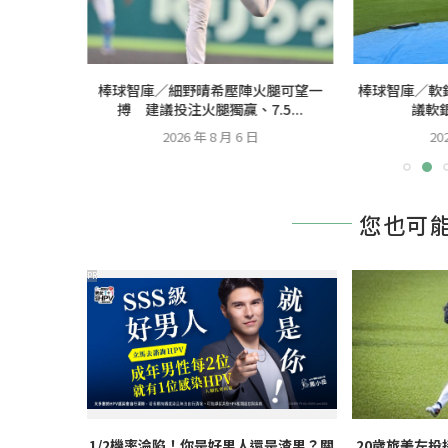
會致勝一
棒球智庫／細野晴希壓陣火腿可望一
棒球智庫／軟
5...
搏 建議投注火腿獨贏、7.5...
議軟銀
2026 年 8 月 6 日
20
您也可
PR
1/2機率淪陷！你是好男人還是渣男？關
20歲旅美左投