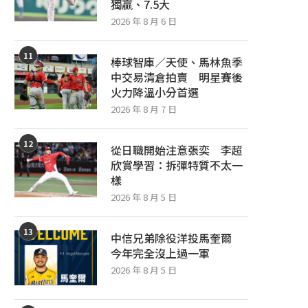
獨贏、7.5大
2026 年 8 月 6 日
11
棒球智庫／天使、馬林魚季
中交易清倉拍賣 明星賽後
火力降溫小分首選
2026 年 8 月 7 日
12
從日職開始注意張奕 李超
欣賞學習：拆彈特質不太一
樣
2026 年 8 月 5 日
13
中信兄弟除役洋投馬奎爾
今年完全沒上過一軍
2026 年 8 月 5 日