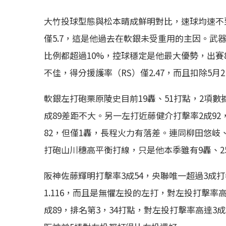
大竹投球型態與松本晴成鮮明對比，速球均速不到13
僅5.7，這是他過去在軟銀未受重用的主因。武
比例都超過10%，控球穩定是他最大優勢，出賽
不佳，得分援護率（RS）僅2.47，而且扣除5月2
軟銀左打砲栗原陵史目前19轟、51打點，2項數
成89差距不大。另一左打近藤健介打擊率2成92
82，但僅1轟，長程火力有落差。連同柳田悠
打砲山川穗高平衡打線，只是他本季雖有9轟、25
阪神佐藤輝明打擊率3成54，央聯唯一超過3成打
1.116，而且是無懼左投的左打，對左投打擊率高
成89，排名第3，34打點，對左投打擊率高達3