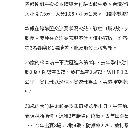
隊都輪到左投松本晴與大竹耕太郎先發。台灣運彩單
大小開7.5分，大分1.88，小分1.56。（賠率數
軟銀在跨聯盟交流賽狀況火熱，戰績11勝2敗，
勝差。阪神在交流賽表現不佳，僅4勝7敗，雖然
第3名養樂多1場勝差，龍頭地位已拉警報。
25歲的松本晴一軍資歷進入第4年，去年季中從
勝2敗，防禦率3.75，被打擊率2成73，WHIP 
公里，變化球以滑球、變速球為主，製造揮空率分別15.
9.7。
30歲的大竹耕太郎是軟銀育成選手出身，生涯前5
表現脫胎換骨，連續2年勝場兩位數，去年因傷出
下。今年出賽8場，2勝4敗，防禦率2.29，被打擊率2