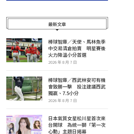
最新文章
棒球智庫／天使、馬林魚季
中交易清倉拍賣 明星賽後
火力降溫小分首選
2026 年 8 月 7 日
棒球智庫／西武林安可有機
會致勝一擊 投注建議西武
獨贏、7.5小分
2026 年 8 月 7 日
日本氣質女星松川星首次來
台開球 為統一獅「第一次
心動」主題日揭幕