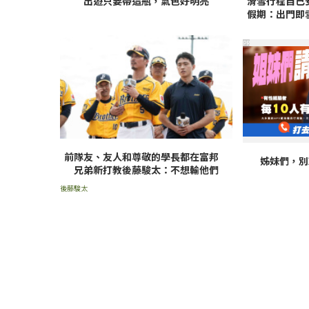
出遊只要帶這瓶，氣色好明亮
滑雪行程自己
假期：出門即
PR
前隊友、友人和尊敬的學長都在富邦
姊妹們，別
兄弟新打教後藤駿太：不想輸他們
後藤駿太