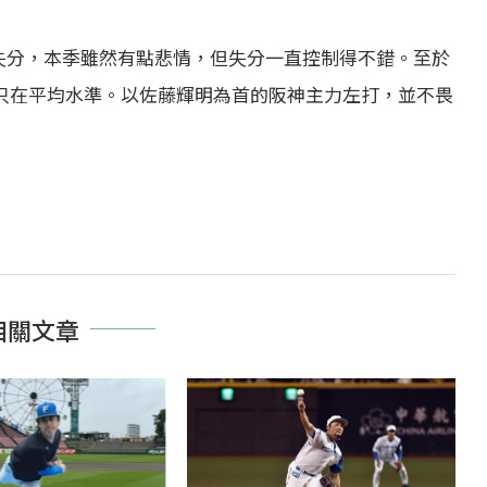
無失分，本季雖然有點悲情，但失分一直控制得不錯。至於
都只在平均水準。以佐藤輝明為首的阪神主力左打，並不畏
相關文章