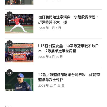
13
從日職開始注意張奕 李超欣賞學習：
拆彈特質不太一樣
2026 年 8 月 5 日
14
U15亞洲盃女壘／中華隊冠軍戰不敵日
本 2隊攜手進軍世界盃
2025 年 3 月 30 日
15
12強／釀酒師策略讓台灣吞敗 紅葡萄
酒獻尊武士乾杯
2024 年 11 月 23 日