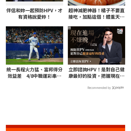
伴侶和妳一起預防HPV，才
超神減肥神器！橘子不要直
有資格說愛妳！
接吃，加點這個！體重天天
下降
PR
統一長程火力猛、富邦得分
立即諮詢HPV！是對自己健
效益差 4/8中職運彩串關
康最好的投資，把握現在不
推獅獨贏、悍將受讓
嫌晚！
Recommended by