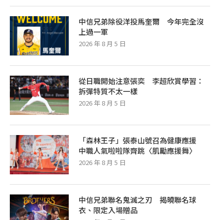
中信兄弟除役洋投馬奎爾 今年完全沒
上過一軍
2026 年 8 月 5 日
從日職開始注意張奕 李超欣賞學習：
拆彈特質不太一樣
2026 年 8 月 5 日
「森林王子」張泰山號召為健康應援
中職人氣啦啦隊齊跳〈肌勵應援舞〉
2026 年 8 月 5 日
中信兄弟聯名鬼滅之刃 揭曉聯名球
衣、限定入場贈品