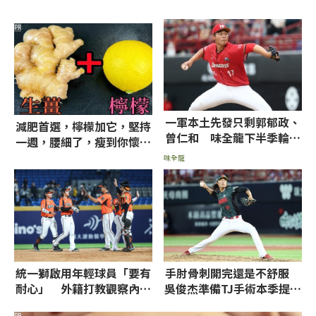
PR
一軍本土先發只剩郭郁政、
減肥首選，檸檬加它，堅持
曾仁和 味全龍下半季輪值
一週，腰細了，瘦到你懷疑
仍以5洋投為主
人生
味全龍
統一獅啟用年輕球員「要有
手肘骨刺開完還是不舒服
耐心」 外籍打教觀察內部
吳俊杰準備TJ手術本季提前
有「好現象」
結束
PR