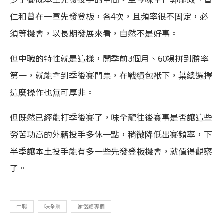
仁和曾在一軍先發登板，各4次，且頻率很不固定，必
須等機會，以長期發展來看，自然不是好事。
但中職的特性就是這樣，開季前3個月、60場拼到勝率
第一，就能拿到季後賽門票，在戰績包袱下，葉總選擇
這麼操作也無可厚非。
但既然已經能打季後賽了，味全龍往後賽事是否讓這些
勞苦功高的外籍投手多休一點，稍微降低出賽頻率，下
半季讓本土投手能有多一些先發登板機會，就值得觀察
了。
中職
味全龍
謝岱穎專欄