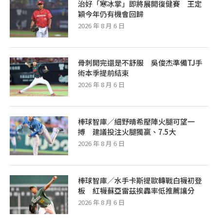
治好「寒冰掌」即將展開復健賽 王定
穎今年仍有機會回歸
2026 年 8 月 6 日
骨刺開完還是不舒服 吳俊杰準備TJ手
術本季提前結束
2026 年 8 月 6 日
棒球智庫／細野晴希壓陣火腿可望一
搏 建議投注火腿獨贏、7.5大
2026 年 8 月 6 日
棒球智庫／水手卡斯提歐轉戰白襪初登
板 紅襪蘇亞雷茲挨轟率低推薦讓分
2026 年 8 月 6 日