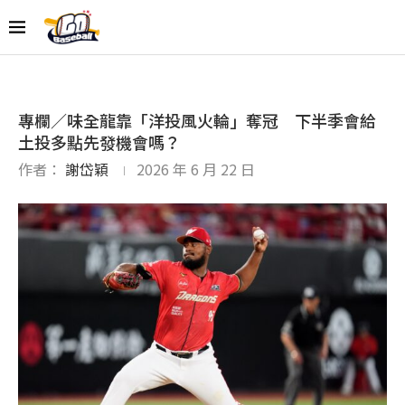
專欄／味全龍靠「洋投風火輪」奪冠 下半季會給
土投多點先發機會嗎？
作者：
謝岱穎
2026 年 6 月 22 日