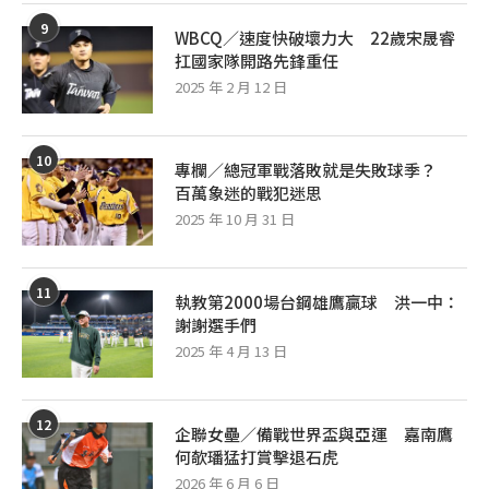
9
WBCQ／速度快破壞力大 22歲宋晟睿
扛國家隊開路先鋒重任
2025 年 2 月 12 日
10
專欄／總冠軍戰落敗就是失敗球季？
百萬象迷的戰犯迷思
2025 年 10 月 31 日
11
執教第2000場台鋼雄鷹贏球 洪一中：
謝謝選手們
2025 年 4 月 13 日
12
企聯女壘／備戰世界盃與亞運 嘉南鷹
何欹璠猛打賞擊退石虎
2026 年 6 月 6 日