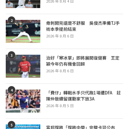
2026 年 8 月 4 日
2
骨刺開完還是不舒服 吳俊杰準備TJ手
術本季提前結束
2026 年 8 月 6 日
3
治好「寒冰掌」即將展開復健賽 王定
穎今年仍有機會回歸
2026 年 8 月 6 日
4
「費仔」轉戰水手只代跑1場遭DFA 莊
陳仲敖續留運動家下放3A
2026 年 8 月 5 日
5
富邦悍將「悍將中學」完整卡司公布