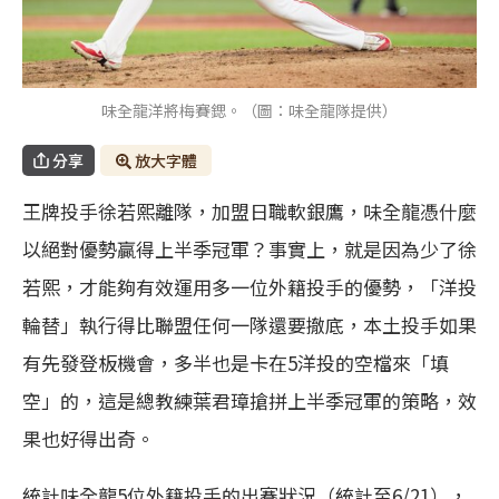
味全龍洋將梅賽鍶。（圖：味全龍隊提供）
分享
放大字體
王牌投手徐若熙離隊，加盟日職軟銀鷹，味全龍憑什麼
以絕對優勢贏得上半季冠軍？事實上，就是因為少了徐
若熙，才能夠有效運用多一位外籍投手的優勢，「洋投
輪替」執行得比聯盟任何一隊還要撤底，本土投手如果
有先發登板機會，多半也是卡在5洋投的空檔來「填
空」的，這是總教練葉君璋搶拼上半季冠軍的策略，效
果也好得出奇。
統計味全龍5位外籍投手的出賽狀況（統計至6/21），