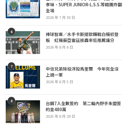
孝琳、SUPER JUNIOR-L.S.S.等韓團炸翻
全場
2026 年 7 月 30 日
6
棒球智庫／水手卡斯提歐轉戰白襪初登
板 紅襪蘇亞雷茲挨轟率低推薦讓分
2026 年 8 月 6 日
7
中信兄弟除役洋投馬奎爾 今年完全沒
上過一軍
2026 年 8 月 5 日
8
台鋼7人全數簽約 第二輪內野手朱盟簽
約金480萬
2025 年 8 月 29 日