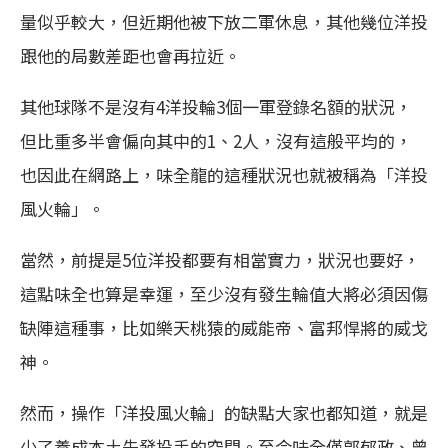
量似乎較大，但近期他被下放二軍休息，其他幾位洋投
跟他的局數差距也會再拉近。
其他球隊不是沒有4洋投輪3個一軍登錄名額的狀況，
但比重多半會偏向其中的1、2人，沒有這般平均的，
也因此在網路上，味全龍的這種狀況也就被稱為「洋投
風火輪」。
當然，前提是5位洋投都要有相當實力，狀況也要好，
這點味全也算是幸運，至少沒有發生輪值大將必須因傷
缺陣這種事，比如樂天桃猿的威能帝、富邦悍將的威戈
神。
然而，操作「洋投風火輪」的缺點大家也都知道，就是
少了養成本土先發投手的空間。至今味全僅郭郁政、曾