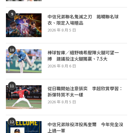
9
中信兄弟聯名鬼滅之刃 揭曉聯名球
衣、限定入場贈品
2026 年 8 月 5 日
10
棒球智庫／細野晴希壓陣火腿可望一
搏 建議投注火腿獨贏、7.5大
2026 年 8 月 6 日
11
從日職開始注意張奕 李超欣賞學習：
拆彈特質不太一樣
2026 年 8 月 5 日
12
中信兄弟除役洋投馬奎爾 今年完全沒
上過一軍