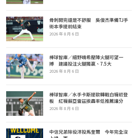
骨刺開完還是不舒服 吳俊杰準備TJ手
術本季提前結束
2026 年 8 月 6 日
棒球智庫／細野晴希壓陣火腿可望一
搏 建議投注火腿獨贏、7.5大
2026 年 8 月 6 日
棒球智庫／水手卡斯提歐轉戰白襪初登
板 紅襪蘇亞雷茲挨轟率低推薦讓分
2026 年 8 月 6 日
中信兄弟除役洋投馬奎爾 今年完全沒