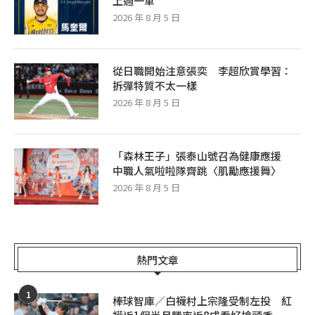
上過一軍
2026 年 8 月 5 日
從日職開始注意張奕 李超欣賞學習：
拆彈特質不太一樣
2026 年 8 月 5 日
「森林王子」張泰山號召為健康應援
中職人氣啦啦隊齊跳〈肌勵應援舞〉
2026 年 8 月 5 日
熱門文章
1
棒球智庫／白襪村上宗隆受制左投 紅