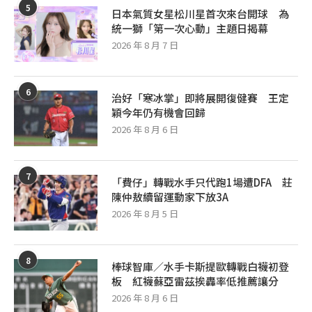
5
日本氣質女星松川星首次來台開球 為
統一獅「第一次心動」主題日揭幕
2026 年 8 月 7 日
6
治好「寒冰掌」即將展開復健賽 王定
穎今年仍有機會回歸
2026 年 8 月 6 日
7
「費仔」轉戰水手只代跑1場遭DFA 莊
陳仲敖續留運動家下放3A
2026 年 8 月 5 日
8
棒球智庫／水手卡斯提歐轉戰白襪初登
板 紅襪蘇亞雷茲挨轟率低推薦讓分
2026 年 8 月 6 日