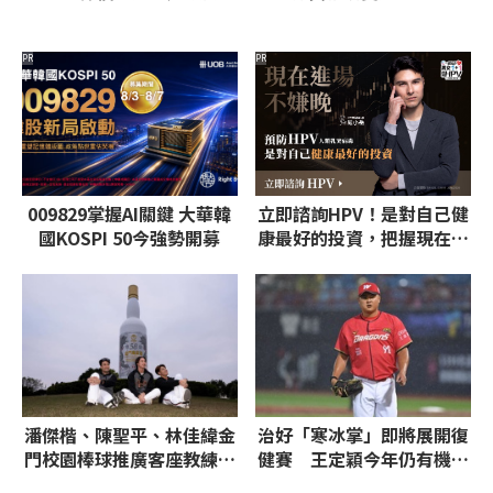
PR
PR
009829掌握AI關鍵 大華韓
立即諮詢HPV！是對自己健
國KOSPI 50今強勢開募
康最好的投資，把握現在不
嫌晚！
潘傑楷、陳聖平、林佳緯金
治好「寒冰掌」即將展開復
門校園棒球推廣客座教練
健賽 王定穎今年仍有機會
金門酒廠初體驗
回歸