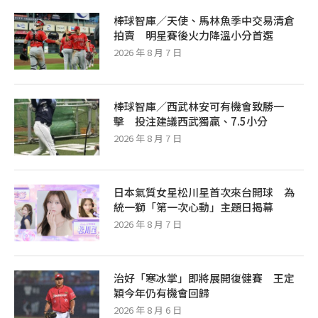
棒球智庫／天使、馬林魚季中交易清倉
拍賣 明星賽後火力降溫小分首選
2026 年 8 月 7 日
棒球智庫／西武林安可有機會致勝一
擊 投注建議西武獨贏、7.5小分
2026 年 8 月 7 日
日本氣質女星松川星首次來台開球 為
統一獅「第一次心動」主題日揭幕
2026 年 8 月 7 日
治好「寒冰掌」即將展開復健賽 王定
穎今年仍有機會回歸
2026 年 8 月 6 日