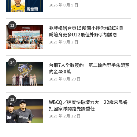
2026 年 8 月 5 日
13
兆豐捐贈台東15所國小迷你棒球球具
盼培育更多U12最佳外野手胡誠恩
2025 年 9 月 3 日
14
台鋼7人全數簽約 第二輪內野手朱盟簽
約金480萬
2025 年 8 月 29 日
15
WBCQ／速度快破壞力大 22歲宋晟睿
扛國家隊開路先鋒重任
2025 年 2 月 12 日