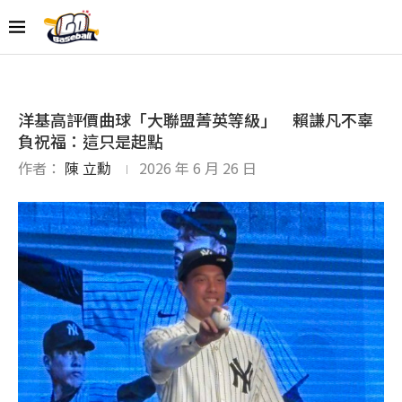
洋基高評價曲球「大聯盟菁英等級」 賴謙凡不辜
負祝福：這只是起點
作者：
陳 立勳
2026 年 6 月 26 日