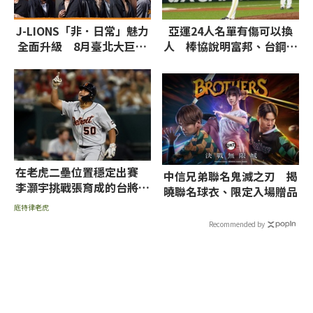
J-LIONS「非．日常」魅力
亞運24人名單有傷可以換
全面升級 8月臺北大巨蛋
人 棒協說明富邦、台鋼列
邀請台、日、韓藝人
管球員未列入原因
在老虎二壘位置穩定出賽
中信兄弟聯名鬼滅之刃 揭
李灝宇挑戰張育成的台將單
曉聯名球衣、限定入場贈品
季出賽紀錄
底特律老虎
Recommended by