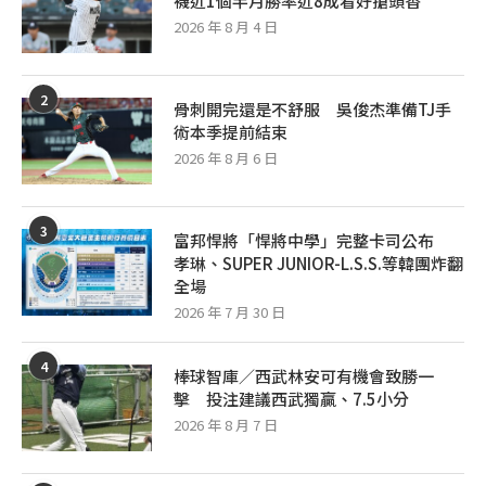
襪近1個半月勝率近8成看好搶頭香
2026 年 8 月 4 日
2
骨刺開完還是不舒服 吳俊杰準備TJ手
術本季提前結束
2026 年 8 月 6 日
3
富邦悍將「悍將中學」完整卡司公布
孝琳、SUPER JUNIOR-L.S.S.等韓團炸翻
全場
2026 年 7 月 30 日
4
棒球智庫／西武林安可有機會致勝一
擊 投注建議西武獨贏、7.5小分
2026 年 8 月 7 日