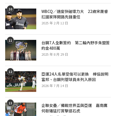
10
WBCQ／速度快破壞力大 22歲宋晟睿
扛國家隊開路先鋒重任
2025 年 2 月 12 日
11
台鋼7人全數簽約 第二輪內野手朱盟簽
約金480萬
2025 年 8 月 29 日
12
亞運24人名單受傷可以更換 棒協說明
富邦、台鋼列管球員未列入原因
2026 年 7 月 14 日
13
企聯女壘／備戰世界盃與亞運 嘉南鷹
何欹璠猛打賞擊退石虎