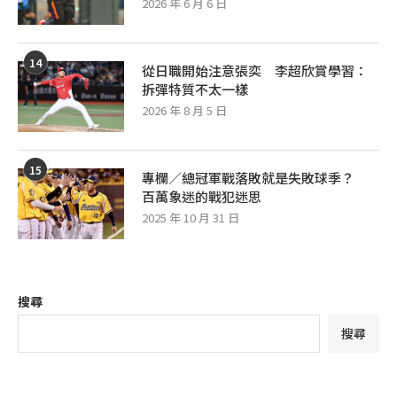
2026 年 6 月 6 日
14
從日職開始注意張奕 李超欣賞學習：
拆彈特質不太一樣
2026 年 8 月 5 日
15
專欄／總冠軍戰落敗就是失敗球季？
百萬象迷的戰犯迷思
2025 年 10 月 31 日
搜尋
搜尋