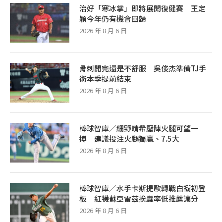
治好「寒冰掌」即將展開復健賽 王定
穎今年仍有機會回歸
2026 年 8 月 6 日
骨刺開完還是不舒服 吳俊杰準備TJ手
術本季提前結束
2026 年 8 月 6 日
棒球智庫／細野晴希壓陣火腿可望一
搏 建議投注火腿獨贏、7.5大
2026 年 8 月 6 日
棒球智庫／水手卡斯提歐轉戰白襪初登
板 紅襪蘇亞雷茲挨轟率低推薦讓分
2026 年 8 月 6 日