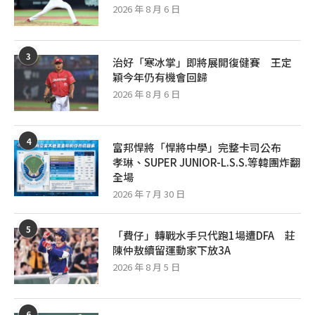
2026 年 8 月 6 日
3
治好「寒冰掌」即將展開復健賽 王定
穎今年仍有機會回歸
2026 年 8 月 6 日
4
富邦悍將「悍將中學」完整卡司公布
孝琳、SUPER JUNIOR-L.S.S.等韓團炸翻
全場
2026 年 7 月 30 日
5
「費仔」轉戰水手只代跑1場遭DFA 莊
陳仲敖續留運動家下放3A
2026 年 8 月 5 日
6