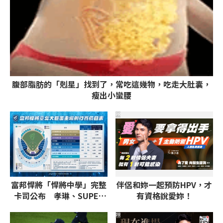
腹部脂肪的「剋星」找到了，常吃這幾物，吃走大肚囊，
瘦出小蠻腰
PR
富邦悍將「悍將中學」完整
伴侶和妳一起預防HPV，才
卡司公布 孝琳、SUPER
有資格說愛妳！
JUNIOR-L.S.S.等韓團炸翻
全場
PR