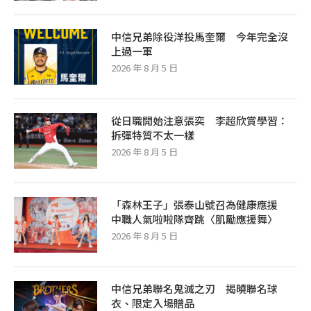
中信兄弟除役洋投馬奎爾 今年完全沒
上過一軍
2026 年 8 月 5 日
從日職開始注意張奕 李超欣賞學習：
拆彈特質不太一樣
2026 年 8 月 5 日
「森林王子」張泰山號召為健康應援
中職人氣啦啦隊齊跳〈肌勵應援舞〉
2026 年 8 月 5 日
中信兄弟聯名鬼滅之刃 揭曉聯名球
衣、限定入場贈品