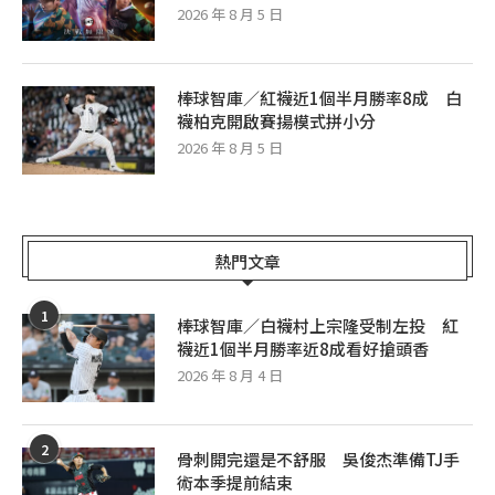
2026 年 8 月 5 日
棒球智庫／紅襪近1個半月勝率8成 白
襪柏克開啟賽揚模式拼小分
2026 年 8 月 5 日
熱門文章
1
棒球智庫／白襪村上宗隆受制左投 紅
襪近1個半月勝率近8成看好搶頭香
2026 年 8 月 4 日
2
骨刺開完還是不舒服 吳俊杰準備TJ手
術本季提前結束