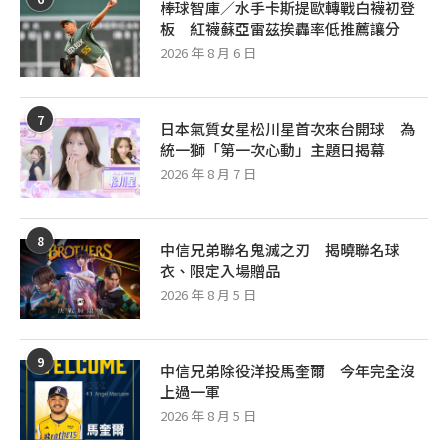
棒球智庫／水手卡斯提歐轉戰白襪初登
板 紅襪蘇亞雷茲挨轟率低推薦讓分
2026 年 8 月 6 日
7
日本氣質女星松川星首次來台開球 為
統一獅「第一次心動」主題日揭幕
2026 年 8 月 7 日
8
中信兄弟聯名鬼滅之刃 揭曉聯名球
衣、限定入場贈品
2026 年 8 月 5 日
9
中信兄弟除役洋投馬奎爾 今年完全沒
上過一軍
2026 年 8 月 5 日