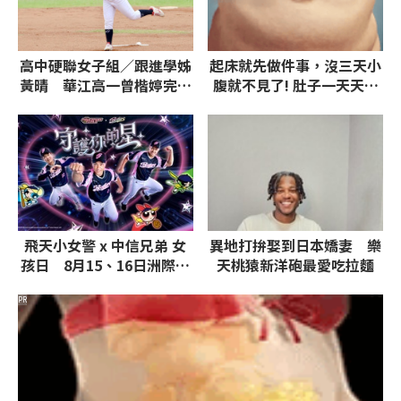
高中硬聯女子組／跟進學姊
起床就先做件事，沒三天小
黃晴 華江高一曾楷婷完投
腹就不見了! 肚子一天天變
勝東山
小！
飛天小女警 x 中信兄弟 女
異地打拚娶到日本嬌妻 樂
孩日 8月15、16日洲際聯
天桃猿新洋砲最愛吃拉麵
名主題衣
PR