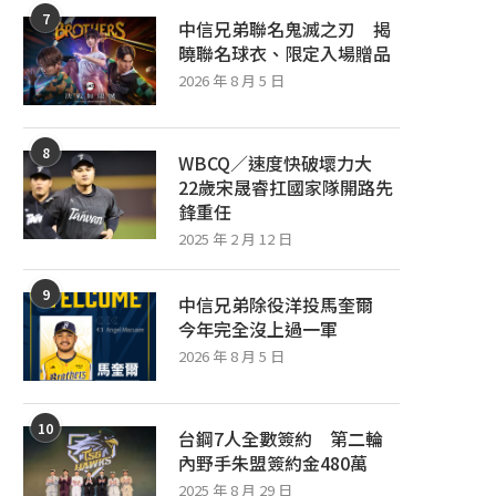
7
中信兄弟聯名鬼滅之刃 揭
曉聯名球衣、限定入場贈品
2026 年 8 月 5 日
8
WBCQ／速度快破壞力大
22歲宋晟睿扛國家隊開路先
鋒重任
2025 年 2 月 12 日
9
中信兄弟除役洋投馬奎爾
今年完全沒上過一軍
2026 年 8 月 5 日
10
台鋼7人全數簽約 第二輪
內野手朱盟簽約金480萬
2025 年 8 月 29 日