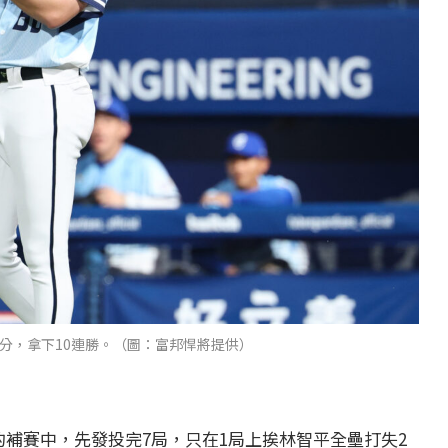
2分，拿下10連勝。（圖：富邦悍將提供）
的補賽中，先發投完7局，只在1局上挨林智平全壘打失2