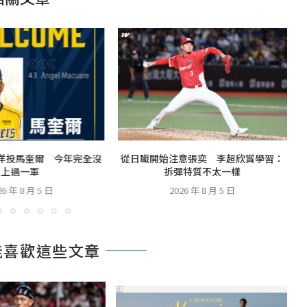
洋投馬奎爾 今年完全沒
從日職開始注意張奕 李超欣賞學習：
上過一軍
拆彈特質不太一樣
26 年 8 月 5 日
2026 年 8 月 5 日
能喜歡這些文章
PR