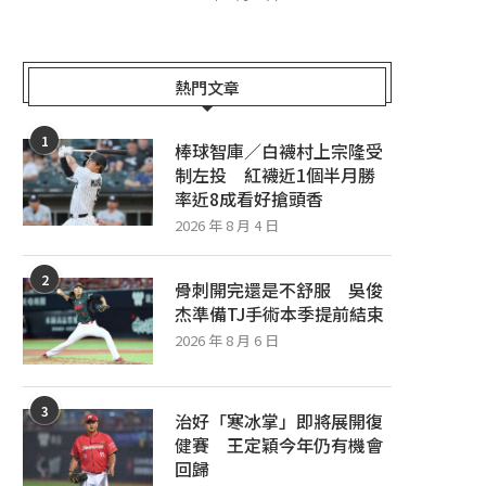
熱門文章
1
棒球智庫／白襪村上宗隆受
制左投 紅襪近1個半月勝
率近8成看好搶頭香
2026 年 8 月 4 日
2
骨刺開完還是不舒服 吳俊
杰準備TJ手術本季提前結束
2026 年 8 月 6 日
3
治好「寒冰掌」即將展開復
健賽 王定穎今年仍有機會
回歸