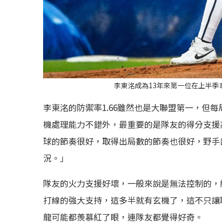
李東洺成為13年來第一位在上半季
李東洺的防禦率1.66雖然也是大聯盟第一，但每
機處理能力不錯外，最重要的是隊友的得分支援
球的節奏很好，取得出局數的節奏也很好，野手
況。」
隊友的火力支援好壞，一般來說是無法控制的，
打線的強大支持，這多半就有玄機了，這不只讓
龍可能都羨慕紅了眼，連隊友都覺得好奇。