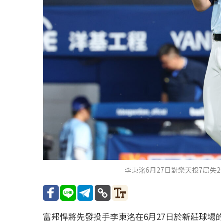
李東洺6月27日對樂天投7局失
富邦悍將先發投手李東洺在6月27日於新莊球場