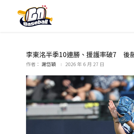
李東洺半季10連勝、援護率破7 後
作者：
謝岱穎
2026 年 6 月 27 日