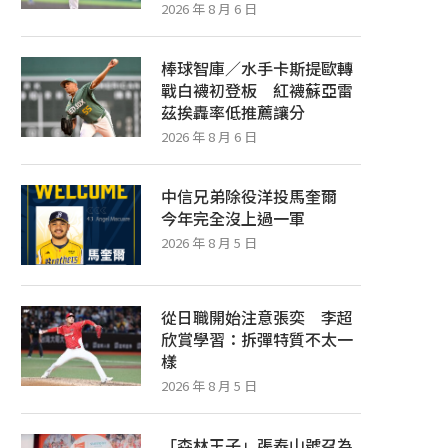
2026 年 8 月 6 日
棒球智庫／水手卡斯提歐轉
戰白襪初登板 紅襪蘇亞雷
茲挨轟率低推薦讓分
2026 年 8 月 6 日
中信兄弟除役洋投馬奎爾
今年完全沒上過一軍
2026 年 8 月 5 日
從日職開始注意張奕 李超
欣賞學習：拆彈特質不太一
樣
2026 年 8 月 5 日
「森林王子」張泰山號召為