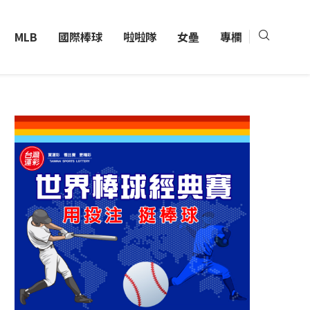
MLB
國際棒球
啦啦隊
女壘
專欄