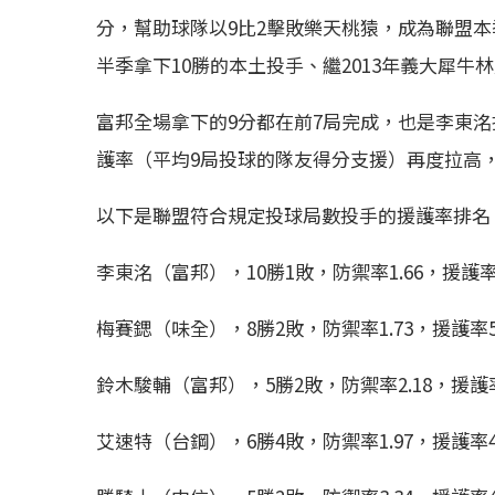
分，幫助球隊以9比2擊敗樂天桃猿，成為聯盟本
半季拿下10勝的本土投手、繼2013年義大犀牛
富邦全場拿下的9分都在前7局完成，也是李東
護率（平均9局投球的隊友得分支援）再度拉高，
以下是聯盟符合規定投球局數投手的援護率排名
李東洺（富邦），10勝1敗，防禦率1.66，援護率7
梅賽鍶（味全），8勝2敗，防禦率1.73，援護率5.
鈴木駿輔（富邦），5勝2敗，防禦率2.18，援護率
艾速特（台鋼），6勝4敗，防禦率1.97，援護率4.