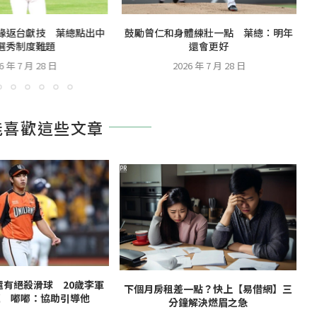
緣返台獻技 葉總點出中
鼓勵曾仁和身體練壯一點 葉總：明年
選秀制度難題
還會更好
6 年 7 月 28 日
2026 年 7 月 28 日
能喜歡這些文章
PR
還有絕殺滑球 20歲李軍
下個月房租差一點？快上【易借網】三
題 嘟嘟：協助引導他
分鐘解決燃眉之急