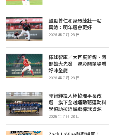
鼓勵曾仁和身體練壯一點
葉總：明年還會更好
2026 年 7 月 28 日
棒球智庫／大巨蛋蔣銲、阿
部雄大先發 運彩開單場看
好味全龍
2026 年 7 月 28 日
郭智輝投入棒協理事長改
選 旗下全越運動藉運動科
學協助拉近城鄉棒球資源
2026 年 7 月 28 日
Zach LaVine降臨桃園！