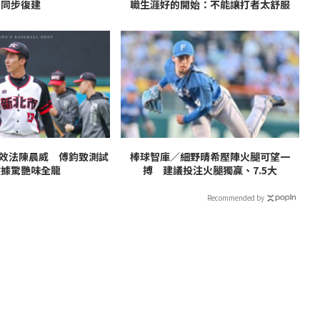
同步復建
職生涯好的開始：不能讓打者太舒服
」效法陳晨威 傅鈞致測試
棒球智庫／細野晴希壓陣火腿可望一
數據驚艷味全龍
搏 建議投注火腿獨贏、7.5大
Recommended by