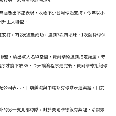
柴德繳出不錯表現，收穫不少台灣球迷支持，今年以小
0日升上大聯盟。
支安打，有2次盜壘成功，選到7次四壞球，1次觸身球保
升上大聯盟，清出40人名單空間，費爾柴德遭到指定讓渡，守
程序才能下放3A，今天讓渡程序走完後，費爾柴德拒絕球
紀公司表示，目前美職與中職都有球隊表達興趣，目前
外的另一支北部球隊，對於費爾柴德很有興趣，洽談簽