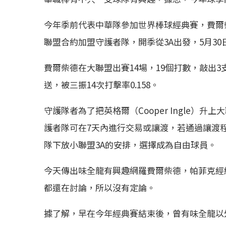
今年季前代表中華隊參加世界棒球經典賽，費爾
聯盟合約加盟守護者隊，開季從3A出發，5月3
費爾柴德在大聯盟出賽14場，19個打數，敲出3
送，被三振14次打擊率0.158。
守護隊者為了把英格爾（Cooper Ingle）
護者隊可在7天內進行交易或讓渡，若通過讓渡
隊下放小聯盟3A的安排，選擇成為自由球員。
今天傳出味全龍有興趣網羅費爾柴德，帕菲克經
都還在討論，所以沒有定論。
據了解，早在今年經典賽結束後，曾有味全龍以