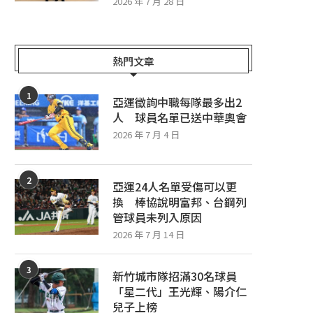
2026 年 7 月 28 日
棒球智庫／大巨蛋蔣銲、阿部雄大先
飛天小女警 X 中信兄弟 女孩
發 運彩開單場看好味全龍
15、16日洲際聯名主..
熱門文章
2026 年 7 月 28 日
2026 年 7 月 28 日
1
亞運徵詢中職每隊最多出2
人 球員名單已送中華奧會
2026 年 7 月 4 日
2
亞運24人名單受傷可以更
換 棒協說明富邦、台鋼列
管球員未列入原因
2026 年 7 月 14 日
3
新竹城市隊招滿30名球員
「星二代」王光輝、陽介仁
兒子上榜