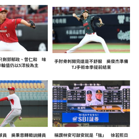
只剩郭郁政、曾仁和 味
手肘骨刺開完還是不舒服 吳俊杰準備
季輪值仍以5洋投為主
TJ手術本季提前結束
球員 吳秉恩轉職訓練員
稱讚林安可敲安就是「強」 徐若熙日