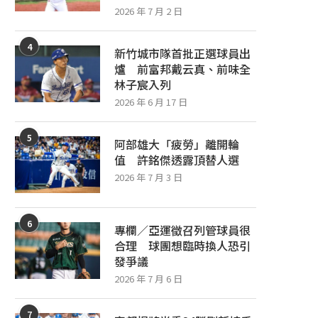
2026 年 7 月 2 日
4
新竹城市隊首批正選球員出
爐 前富邦戴云真、前味全
林子宸入列
2026 年 6 月 17 日
5
阿部雄大「疲勞」離開輪
值 許銘傑透露頂替人選
2026 年 7 月 3 日
6
專欄／亞運徵召列管球員很
合理 球團想臨時換人恐引
發爭議
2026 年 7 月 6 日
7