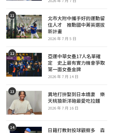
2026 年 7 月 7 日
11
北市大附中攜手好的運動留
住人才 推動國中菁英選拔
新計畫
2026 年 7 月 5 日
12
亞運中華女壘17人名單確
定 史上最有實力機會爭取
第一面女壘金牌
2026 年 7 月 14 日
13
異地打拚娶到日本嬌妻 樂
天桃猿新洋砲最愛吃拉麵
2026 年 7 月 16 日
14
日籍打教對投球觀察多 森