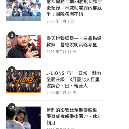
富邦悍將半季34勝刷新接手
後紀錄 林威助看到內部競
爭：團隊氛圍不錯
2026 年 7 月 1 日
8
樂天桃猿調整一、三壘指導
教練 曾總說明策略考量
2026 年 7 月 11 日
9
J-LIONS「非．日常」魅力
全面升級 8月臺北大巨蛋
邀請台、日、韓藝人
2026 年 7 月 13 日
10
骨刺的影響比預期要嚴重
張育成考慮季後開刀、休2
個月