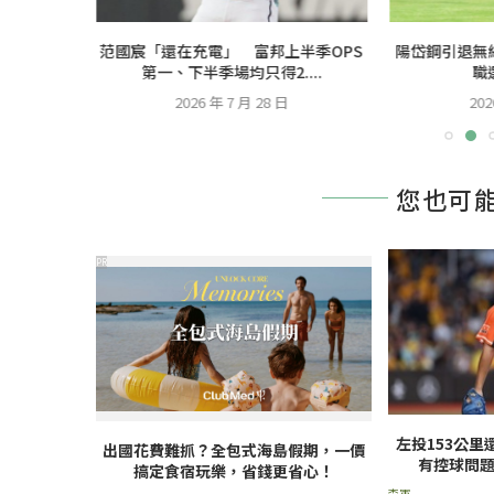
總：這棒次
范國宸「還在充電」 富邦上半季OPS
陽岱鋼引退無
點
第一、下半季場均只得2....
職
2026 年 7 月 28 日
202
您也可
PR
左投153公里
出國花費難抓？全包式海島假期，一價
有控球問
搞定食宿玩樂，省錢更省心！
李軍