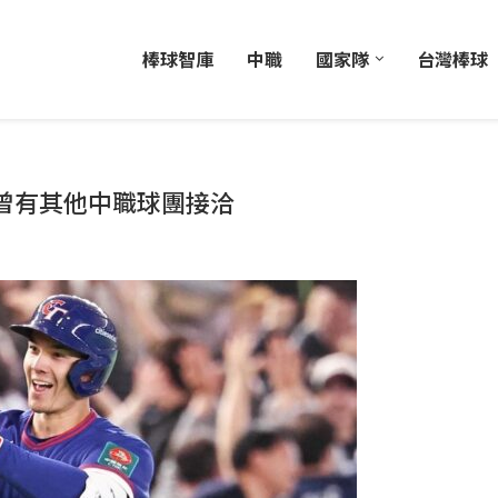
棒球智庫
中職
國家隊
台灣棒球
曾有其他中職球團接洽