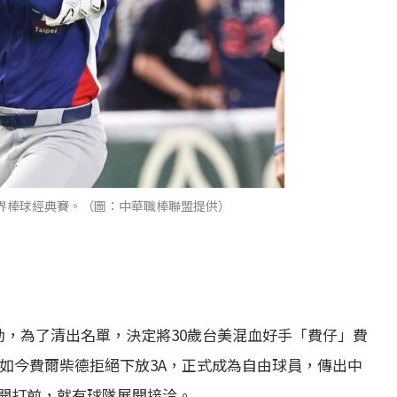
界棒球經典賽。（圖：中華職棒聯盟提供）
動，為了清出名單，決定將30歲台美混血好手「費仔」費
DFA），如今費爾柴德拒絕下放3A，正式成為自由球員，傳出中
開打前，就有球隊展開接洽。