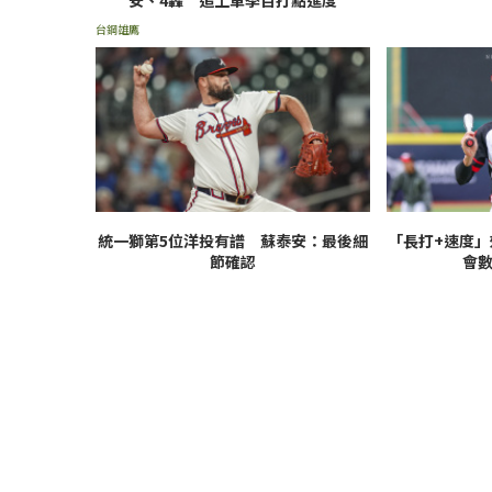
安、4轟 追上單季百打點進度
台鋼雄鷹
統一獅第5位洋投有譜 蘇泰安：最後細
「長打+速度
節確認
會