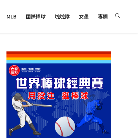
MLB
國際棒球
啦啦隊
女壘
專欄