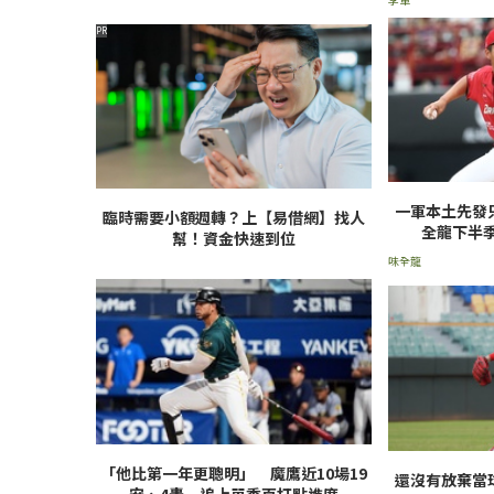
PR
一軍本土先發
臨時需要小額週轉？上【易借網】找人
全龍下半
幫！資金快速到位
味全龍
「他比第一年更聰明」 魔鷹近10場19
還沒有放棄當