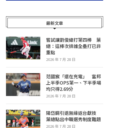
最新文章
嘗試讓劉俊緯打第四棒 葉
總：這棒次排誰全壘打已非
重點
2026 年 7 月 28 日
范國宸「還在充電」 富邦
上半季OPS第一、下半季場
均只得2.69分
2026 年 7 月 28 日
陽岱鋼引退無緣返台獻技
葉總點出中職選秀制度難題
2026 年 7 月 28 日