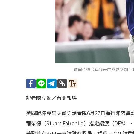
費爾柴德今年代表中華隊參加世
記者陳立勳／台北報導
美國職棒克里夫蘭守護者隊6月27日進行陣容異
爾柴德（Stuart Fairchild）指定讓渡（
華職棒有不只一支球隊有興趣，據悉，今年球季