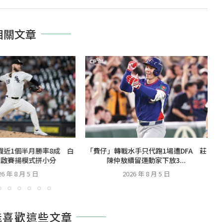
相關文章
襪近1個半月勝率8成 白
「費仔」轉戰水手只代跑1場遭DFA 莊
開啟賽揚模式拼小分
陳仲敖續留運動家下放3...
26 年 8 月 5 日
2026 年 8 月 5 日
能喜歡這些文章