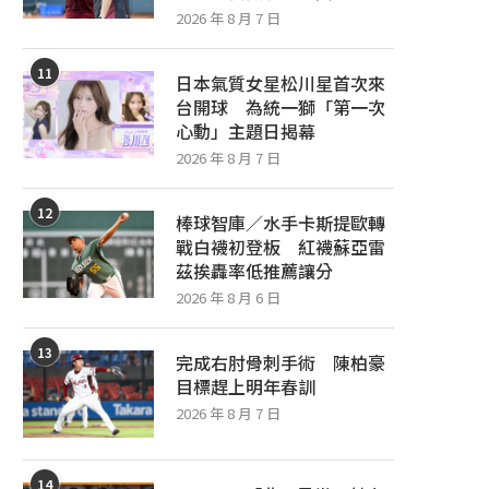
2026 年 8 月 7 日
11
日本氣質女星松川星首次來
台開球 為統一獅「第一次
心動」主題日揭幕
2026 年 8 月 7 日
12
棒球智庫／水手卡斯提歐轉
戰白襪初登板 紅襪蘇亞雷
茲挨轟率低推薦讓分
2026 年 8 月 6 日
13
完成右肘骨刺手術 陳柏豪
目標趕上明年春訓
2026 年 8 月 7 日
14