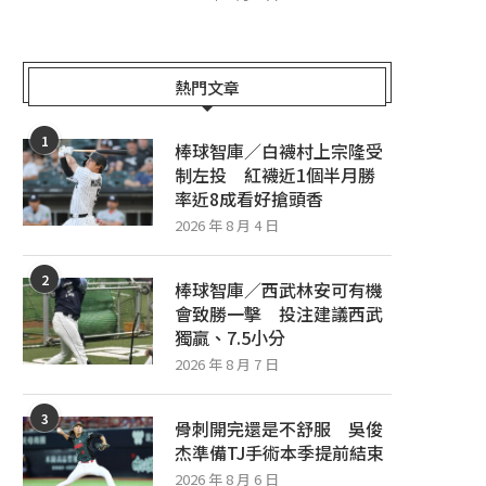
熱門文章
1
棒球智庫／白襪村上宗隆受
制左投 紅襪近1個半月勝
率近8成看好搶頭香
2026 年 8 月 4 日
2
棒球智庫／西武林安可有機
會致勝一擊 投注建議西武
獨贏、7.5小分
2026 年 8 月 7 日
3
骨刺開完還是不舒服 吳俊
杰準備TJ手術本季提前結束
2026 年 8 月 6 日