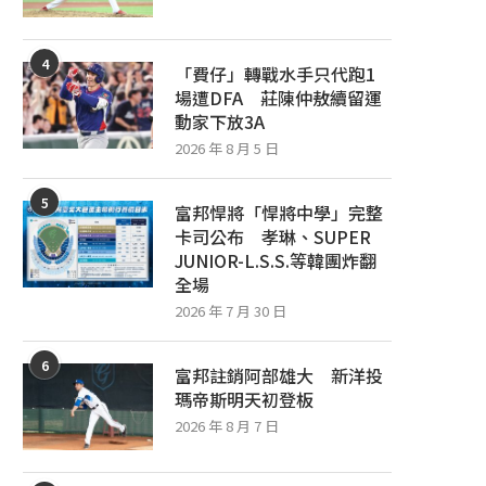
4
「費仔」轉戰水手只代跑1
場遭DFA 莊陳仲敖續留運
動家下放3A
2026 年 8 月 5 日
5
富邦悍將「悍將中學」完整
卡司公布 孝琳、SUPER
JUNIOR-L.S.S.等韓團炸翻
全場
2026 年 7 月 30 日
6
富邦註銷阿部雄大 新洋投
瑪帝斯明天初登板
2026 年 8 月 7 日