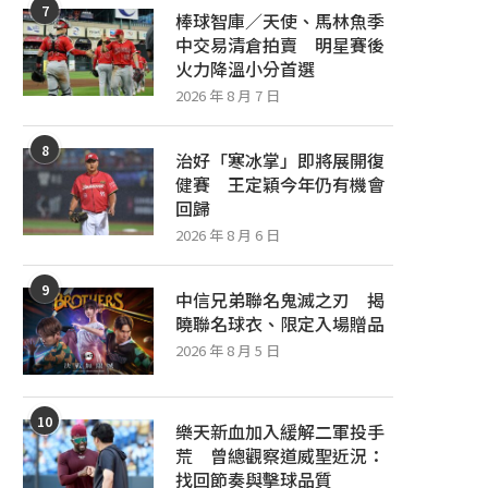
7
棒球智庫／天使、馬林魚季
中交易清倉拍賣 明星賽後
火力降溫小分首選
2026 年 8 月 7 日
8
治好「寒冰掌」即將展開復
健賽 王定穎今年仍有機會
回歸
2026 年 8 月 6 日
9
中信兄弟聯名鬼滅之刃 揭
曉聯名球衣、限定入場贈品
2026 年 8 月 5 日
10
樂天新血加入緩解二軍投手
荒 曾總觀察道威聖近況：
找回節奏與擊球品質