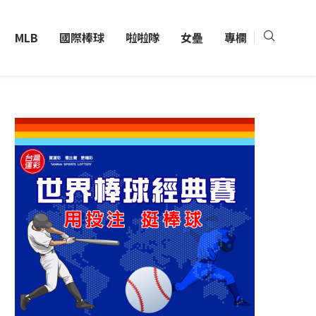
MLB
國際棒球
啦啦隊
女壘
專欄