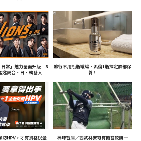
PR
非．日常」魅力全面升級 8
旅行不用瓶瓶罐罐，汎倫1瓶搞定臉部保
蛋邀請台、日、韓藝人
養！
預防HPV，才有資格說愛
棒球智庫／西武林安可有機會致勝一