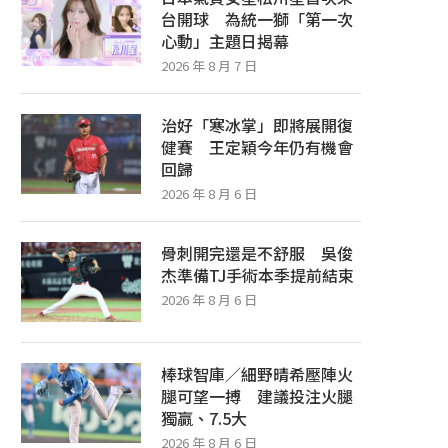
台開球 為統一獅「第一次
心動」主題日揭幕
2026 年 8 月 7 日
治好「寒冰掌」即將展開復
健賽 王定穎今年仍有機會
回歸
2026 年 8 月 6 日
骨刺開完還是不舒服 吳俊
杰準備TJ手術本季提前結束
2026 年 8 月 6 日
棒球智庫／白襪村上宗隆受制左投 紅
棒球智庫／火球投手錢德勒
襪近1個半月勝率近8成看好...
釀酒人戰海盜拼獨贏+
2026 年 8 月 4 日
2026 年 8 月 3 日
棒球智庫／細野晴希壓陣火
腿可望一搏 建議投注火腿
獨贏、7.5大
2026 年 8 月 6 日