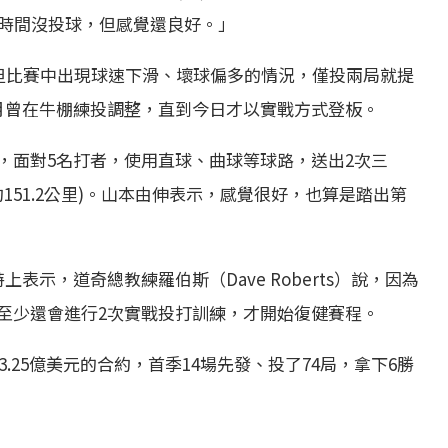
段時間沒投球，但感覺還良好。」
，但比賽中出現球速下滑、壞球偏多的情況，僅投兩局就提
月曾在牛棚練投調整，直到今日才以實戰方式登板。
，面對5名打者，使用直球、曲球等球路，送出2次三
約151.2公里)。山本由伸表示，感覺很好，也算是踏出第
ya在推特上表示，道奇總教練羅伯斯（Dave Roberts）說，因為
至少還會進行2次實戰投打訓練，才開始復健賽程。
.25億美元的合約，首季14場先發、投了74局，拿下6勝