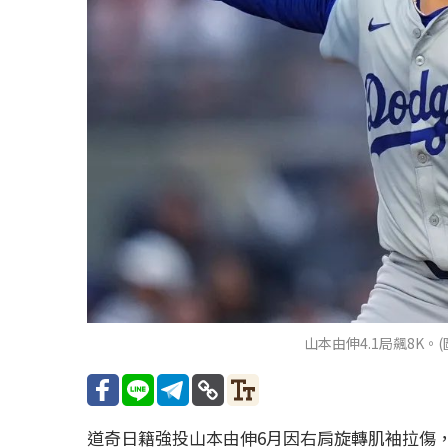
山本由伸4.1局飆8K。(圖
道奇日籍強投山本由伸6月因右肩旋轉肌袖拉傷，進