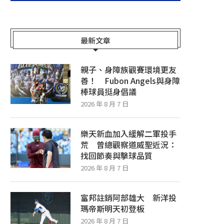
最新文章
親子、身障族觀賽環境更友
善！ Fubon Angels與身障
棒球員挺身倡議
2026 年 8 月 7 日
樂天新血加入緩解二軍投手
荒 曾總觀察道威聖近況：
找回節奏與擊球品質
2026 年 8 月 7 日
富邦註銷阿部雄大 新洋投
瑪帝斯明天初登板
2026 年 8 月 7 日