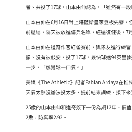
者、共投了17球，山本由伸認為，「雖然有一
山本由伸在6月16日對上堪薩斯皇家登板先發
前退場，隔天被放進傷兵名單，經過復健後，7
山本由伸在道奇作客紅雀賽前，與隊友進行練習
振、沒有被敲安，投了17球，最快球速94英里(
一步，「感覺鬆一口氣。」
美媒《The Athletic》記者Fabian Arda
天氣太熱沒辦法投太多，提前結束訓練，接下來
25歲的山本由伸和道奇簽下一份為期12年、價值3
2敗，防禦率2.92。