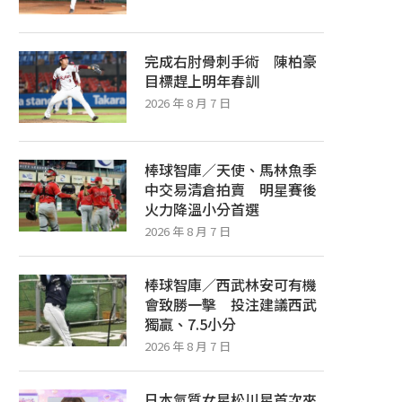
完成右肘骨刺手術 陳柏豪
目標趕上明年春訓
2026 年 8 月 7 日
棒球智庫／天使、馬林魚季
中交易清倉拍賣 明星賽後
火力降溫小分首選
2026 年 8 月 7 日
棒球智庫／西武林安可有機
會致勝一擊 投注建議西武
獨贏、7.5小分
2026 年 8 月 7 日
日本氣質女星松川星首次來