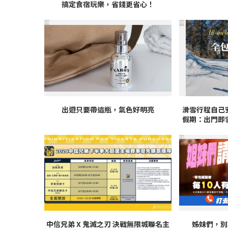
搞定食宿玩樂，省錢更省心！
PR
PR
出遊只要帶這瓶，氣色好明亮
滑雪行程自己
假期：出門即
PR
中信兄弟 X 鬼滅之刃 決戰無限城聯名主
姊妹們，別