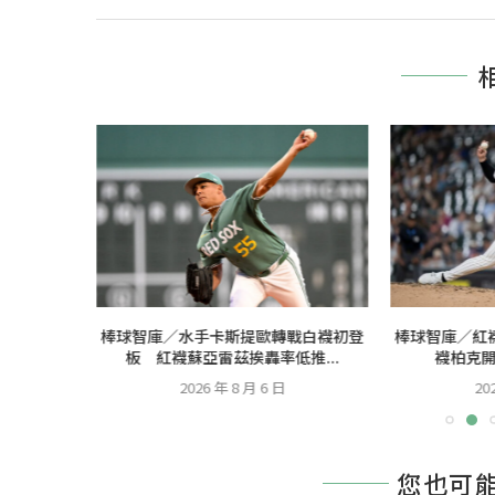
中交易清倉
棒球智庫／水手卡斯提歐轉戰白襪初登
棒球智庫／紅
分...
板 紅襪蘇亞雷茲挨轟率低推...
襪柏克
2026 年 8 月 6 日
20
您也可