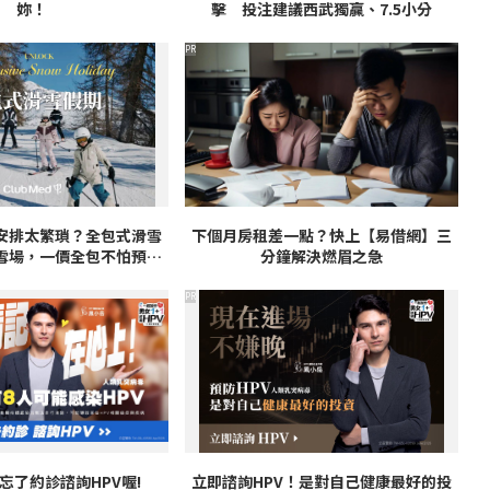
妳！
擊 投注建議西武獨贏、7.5小分
PR
安排太繁瑣？全包式滑雪
下個月房租差一點？快上【易借網】三
雪場，一價全包不怕預算
分鐘解決燃眉之急
爆表！
PR
忘了約診諮詢HPV喔!
立即諮詢HPV！是對自己健康最好的投