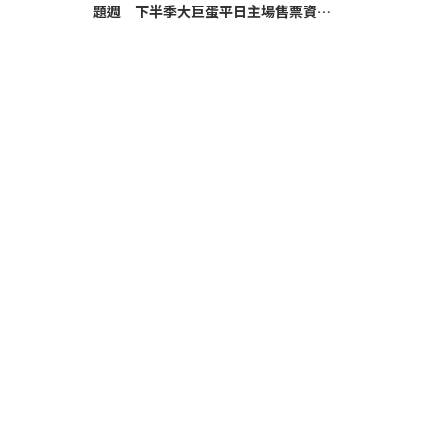
題週 下半季大巨蛋平日主場售票資訊
公布