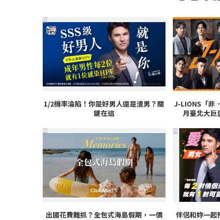
PR
1/2機率淪陷！你是好男人還是渣男？關
J-LIONS「
鍵在這
月臺北大巨
PR
PR
出國花費難抓？全包式海島假期，一價
伴侶和妳一起