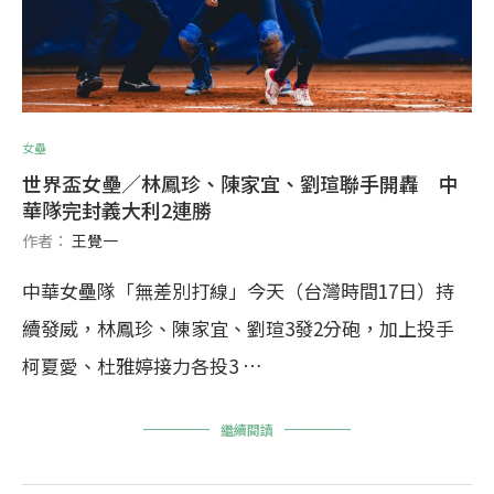
女壘
世界盃女壘／林鳳珍、陳家宜、劉瑄聯手開轟 中
華隊完封義大利2連勝
作者：
王覺一
中華女壘隊「無差別打線」今天（台灣時間17日）持
續發威，林鳳珍、陳家宜、劉瑄3發2分砲，加上投手
柯夏愛、杜雅婷接力各投3 …
繼續閱讀