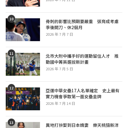
10
骨刺的影響比預期要嚴重 張育成考慮
季後開刀、休2個月
2026 年 7 月 7 日
11
北市大附中攜手好的運動留住人才 推
動國中菁英選拔新計畫
2026 年 7 月 5 日
12
亞運中華女壘17人名單確定 史上最有
實力機會爭取第一面女壘金牌
2026 年 7 月 14 日
13
異地打拚娶到日本嬌妻 樂天桃猿新洋