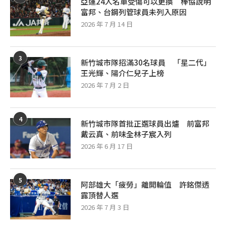
亞運24人名單受傷可以更換 棒協說明
富邦、台鋼列管球員未列入原因
2026 年 7 月 14 日
3
新竹城市隊招滿30名球員 「星二代」
王光輝、陽介仁兒子上榜
2026 年 7 月 2 日
4
新竹城市隊首批正選球員出爐 前富邦
戴云真、前味全林子宸入列
2026 年 6 月 17 日
5
阿部雄大「疲勞」離開輪值 許銘傑透
露頂替人選
2026 年 7 月 3 日