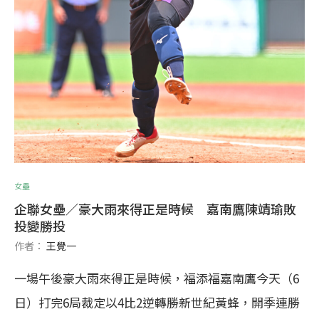
女壘
企聯女壘／豪大雨來得正是時候 嘉南鷹陳靖瑜敗
投變勝投
作者：
王覺一
一場午後豪大雨來得正是時候，福添福嘉南鷹今天（6
日）打完6局裁定以4比2逆轉勝新世紀黃蜂，開季連勝