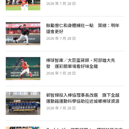
2026 年 7 月 28 日
鼓勵曾仁和身體練壯一點 葉總：明年
還會更好
2026 年 7 月 28 日
棒球智庫／大巨蛋蔣銲、阿部雄大先
發 運彩開單場看好味全龍
2026 年 7 月 28 日
郭智輝投入棒協理事長改選 旗下全越
運動藉運動科學協助拉近城鄉棒球資源
2026 年 7 月 28 日