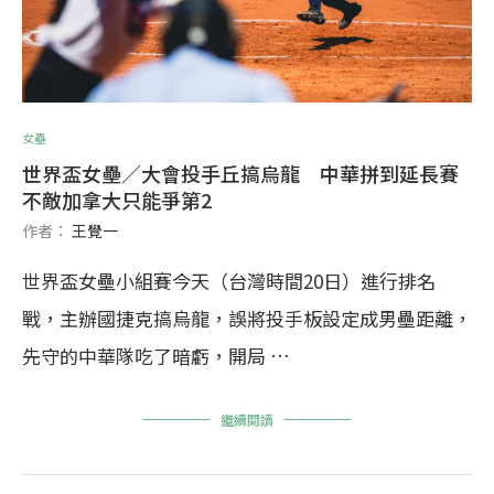
女壘
世界盃女壘／大會投手丘搞烏龍 中華拼到延長賽
不敵加拿大只能爭第2
作者：
王覺一
世界盃女壘小組賽今天（台灣時間20日）進行排名
戰，主辦國捷克搞烏龍，誤將投手板設定成男壘距離，
先守的中華隊吃了暗虧，開局 …
繼續閱讀