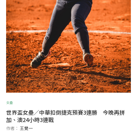
女壘
世界盃女壘／中華扣倒捷克預賽3連勝 今晚再拼
加、澳24小時3連戰
作者：
王覺一