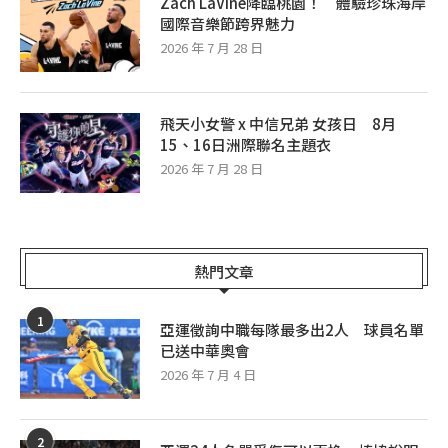
Zach LaVine降臨桃園！ 體驗珍珠海岸
國際音樂節跨界魅力
2026 年 7 月 28 日
飛天小女警 x 中信兄弟 女孩日 8月
15、16日洲際聯名主題衣
2026 年 7 月 28 日
熱門文章
1
亞運徵詢中職每隊最多出2人 球員名單
已送中華奧會
2026 年 7 月 4 日
2