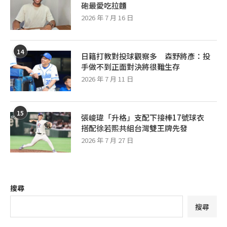
砲最愛吃拉麵
2026 年 7 月 16 日
14
日籍打教對投球觀察多 森野將彥：投
手做不到正面對決將很難生存
2026 年 7 月 11 日
15
張峻瑋「升格」支配下接棒17號球衣
搭配徐若熙共組台灣雙王牌先發
2026 年 7 月 27 日
搜尋
搜尋