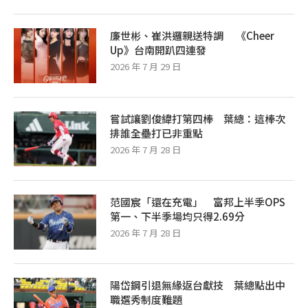
廉世彬、崔洪邏親送特調 《Cheer
Up》台南開趴四連發
2026 年 7 月 29 日
嘗試讓劉俊緯打第四棒 葉總：這棒次
排誰全壘打已非重點
2026 年 7 月 28 日
范國宸「還在充電」 富邦上半季OPS
第一、下半季場均只得2.69分
2026 年 7 月 28 日
陽岱鋼引退無緣返台獻技 葉總點出中
職選秀制度難題