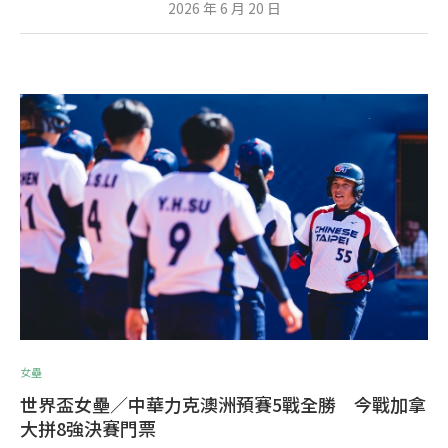
2026 年 6 月 20 日
女壘
世界盃女壘／中華力克澳洲預賽5戰全勝 今戰加拿
大拼8強決賽門票