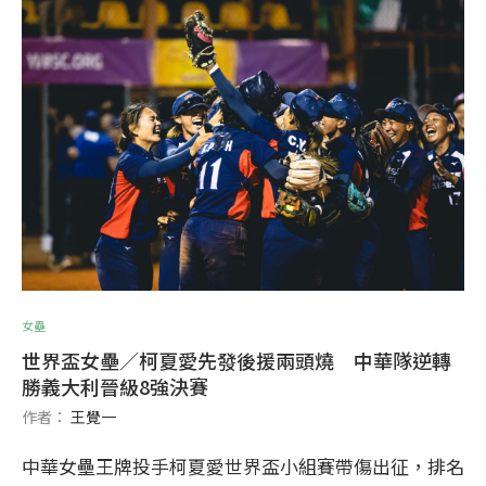
女壘
世界盃女壘／柯夏愛先發後援兩頭燒 中華隊逆轉
勝義大利晉級8強決賽
作者：
王覺一
中華女壘王牌投手柯夏愛世界盃小組賽帶傷出征，排名