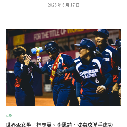
2026 年 6 月 17 日
女壘
世界盃女壘／林志霙、李思詩、沈嘉玟聯手建功