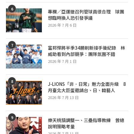
6
專欄／亞運徵召列管球員很合理 球團
想臨時換人恐引發爭議
2026 年 7 月 6 日
7
富邦悍將半季34勝刷新接手後紀錄 林
威助看到內部競爭：團隊氛圍不錯
2026 年 7 月 1 日
8
J-LIONS「非．日常」魅力全面升級 8
月臺北大巨蛋邀請台、日、韓藝人
2026 年 7 月 13 日
9
樂天桃猿調整一、三壘指導教練 曾總
說明策略考量
2026 年 7 月 11 日