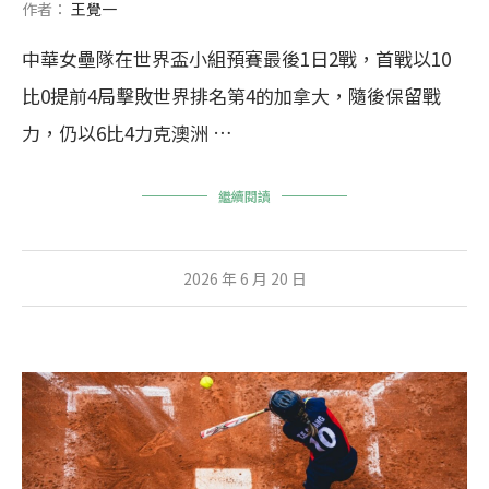
作者：
王覺一
中華女壘隊在世界盃小組預賽最後1日2戰，首戰以10
比0提前4局擊敗世界排名第4的加拿大，隨後保留戰
力，仍以6比4力克澳洲 …
繼續閱讀
2026 年 6 月 20 日