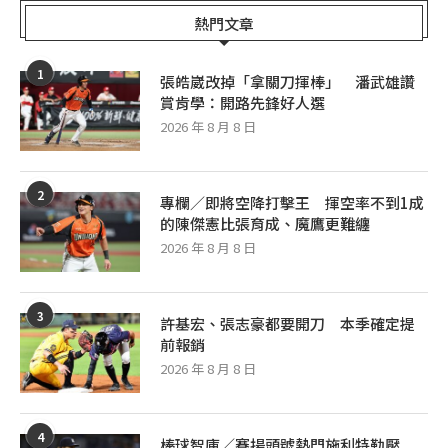
熱門文章
1
張皓崴改掉「拿關刀揮棒」 潘武雄讚
賞肯學：開路先鋒好人選
2026 年 8 月 8 日
2
專欄／即將空降打擊王 揮空率不到1成
的陳傑憲比張育成、魔鷹更難纏
2026 年 8 月 8 日
3
許基宏、張志豪都要開刀 本季確定提
前報銷
2026 年 8 月 8 日
4
棒球智庫／賽揚頭號熱門施利特勒壓