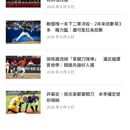
2026 年 8 月 8 日
聯盟唯一未下二軍洋投、2年來局數第3
多 魔力藍：盡可能拉長局數
2026 年 8 月 8 日
張皓崴改掉「拿關刀揮棒」 潘武雄讚
賞肯學：開路先鋒好人選
2026 年 8 月 8 日
許基宏、張志豪都要開刀 本季確定提
前報銷
2026 年 8 月 8 日