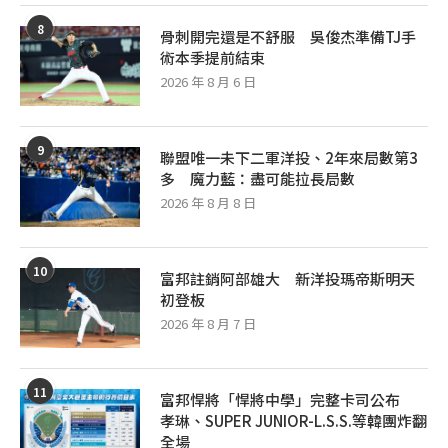
8
骨刺開完還是不舒服 吳俊杰準備TJ手
術本季提前結束
2026 年 8 月 6 日
9
聯盟唯一未下二軍洋投、2年來局數第3
多 魔力藍：盡可能拉長局數
2026 年 8 月 8 日
10
富邦註銷阿部雄大 新洋投瑪帝斯明天
初登板
2026 年 8 月 7 日
11
富邦悍將「悍將中學」完整卡司公布
孝琳、SUPER JUNIOR-L.S.S.等韓團炸翻
全場