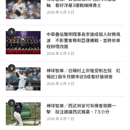
軸 看好洋基3連戰橫掃勇士
2026 年 8 月 9 日
5
中華壘協聲明理事長李建成個人財務風
波 不影響會務和亞運備戰、並將依章
程辦理改選
2026 年 8 月 8 日
6
棒球智庫／白襪村上宗隆受制左投 紅
襪近1個半月勝率近8成看好搶頭香
2026 年 8 月 4 日
7
棒球智庫／西武林安可有機會致勝一
擊 投注建議西武獨贏、7.5小分
2026 年 8 月 7 日