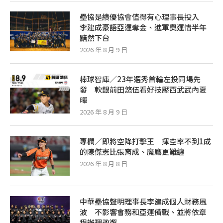
壘協是績優協會值得有心理事長投入
李建成豪語亞運奪金、進軍奧運惜半年
黯然下台
2026 年 8 月 9 日
棒球智庫／23年選秀首輪左投同場先
發 軟銀前田悠伍看好技壓西武武內夏
暉
2026 年 8 月 9 日
專欄／即將空降打擊王 揮空率不到1成
的陳傑憲比張育成、魔鷹更難纏
2026 年 8 月 8 日
中華壘協聲明理事長李建成個人財務風
波 不影響會務和亞運備戰、並將依章
程辦理改選