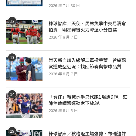
2026 年 7 月 30 日
12
棒球智庫／天使、馬林魚季中交易清倉
拍賣 明星賽後火力降溫小分首選
2026 年 8 月 7 日
13
樂天新血加入緩解二軍投手荒 曾總觀
察道威聖近況：找回節奏與擊球品質
2026 年 8 月 7 日
14
「費仔」轉戰水手只代跑1場遭DFA 莊
陳仲敖續留運動家下放3A
2026 年 8 月 5 日
15
棒球智庫／狄格隆主場強勢、布瑞迪許