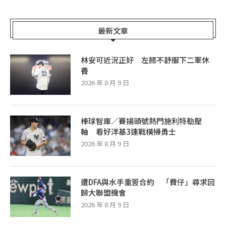
最新文章
林安可近況正好 左膝不舒服下二軍休
養
2026 年 8 月 9 日
棒球智庫／賽揚頭號熱門施利特勒壓
軸 看好洋基3連戰橫掃勇士
2026 年 8 月 9 日
遭DFA與水手重簽合約 「費仔」尋求回
歸大聯盟機會
2026 年 8 月 9 日