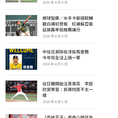
2026 年 8 月 6 日
棒球智庫／水手卡斯提歐轉
戰白襪初登板 紅襪蘇亞雷
茲挨轟率低推薦讓分
2026 年 8 月 6 日
中信兄弟除役洋投馬奎爾
今年完全沒上過一軍
2026 年 8 月 5 日
從日職開始注意張奕 李超
欣賞學習：拆彈特質不太一
樣
2026 年 8 月 5 日
「森林王子」張泰山號召為