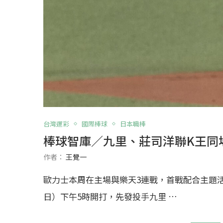
台灣運彩
國際棒球
日本職棒
棒球智庫／九里、莊司洋聯K王同
作者：
王覺一
歐力士本周在主場與樂天3連戰，首戰配合主題
日）下午5時開打，先發投手九里 …