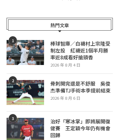
熱門文章
1
棒球智庫／白襪村上宗隆受
制左投 紅襪近1個半月勝
率近8成看好搶頭香
2026 年 8 月 4 日
2
骨刺開完還是不舒服 吳俊
杰準備TJ手術本季提前結束
2026 年 8 月 6 日
3
治好「寒冰掌」即將展開復
健賽 王定穎今年仍有機會
回歸