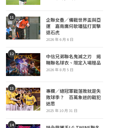
11
企聯女壘／備戰世界盃與亞
運 嘉南鷹何欹璠猛打賞擊
退石虎
2026 年 6 月 6 日
12
中信兄弟聯名鬼滅之刃 揭
曉聯名球衣、限定入場贈品
2026 年 8 月 5 日
13
專欄／總冠軍戰落敗就是失
敗球季？ 百萬象迷的戰犯
迷思
2025 年 10 月 31 日
14
味全龍攜手LG TWINS聯名