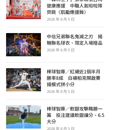
健康應援 中職人氣啦啦隊
齊跳〈肌勵應援舞〉
2026 年 8 月 5 日
中信兄弟聯名鬼滅之刃 揭
曉聯名球衣、限定入場贈品
2026 年 8 月 5 日
棒球智庫／紅襪近1個半月
勝率8成 白襪柏克開啟賽
揚模式拼小分
2026 年 8 月 5 日
棒球智庫／軟銀攻擊略勝一
籌 投注建議軟銀讓分、6.5
大分
2026 年 8 月 5 日