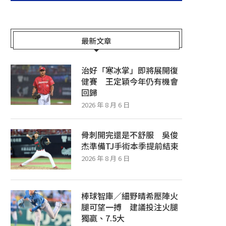
最新文章
治好「寒冰掌」即將展開復
健賽 王定穎今年仍有機會
回歸
2026 年 8 月 6 日
骨刺開完還是不舒服 吳俊
杰準備TJ手術本季提前結束
2026 年 8 月 6 日
棒球智庫／細野晴希壓陣火
腿可望一搏 建議投注火腿
獨贏、7.5大