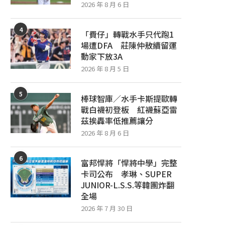
2026 年 8 月 6 日
4
「費仔」轉戰水手只代跑1
場遭DFA 莊陳仲敖續留運
動家下放3A
2026 年 8 月 5 日
5
棒球智庫／水手卡斯提歐轉
戰白襪初登板 紅襪蘇亞雷
茲挨轟率低推薦讓分
2026 年 8 月 6 日
6
富邦悍將「悍將中學」完整
卡司公布 孝琳、SUPER
JUNIOR-L.S.S.等韓團炸翻
全場
2026 年 7 月 30 日