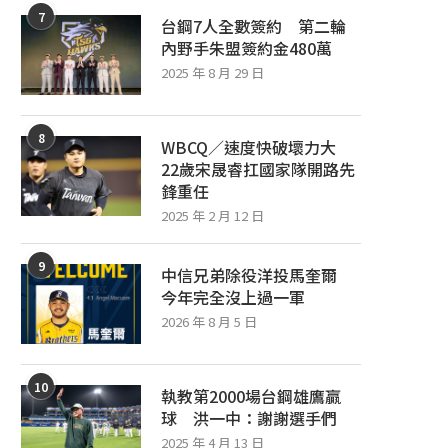
7
台鋼7人全數簽約 第二輪
內野手朱盟簽約金480萬
2025 年 8 月 29 日
8
WBCQ／速度快破壞力大
22歲宋晟睿扛國家隊開路先
鋒重任
2025 年 2 月 12 日
9
中信兄弟除役洋投馬奎爾
今年完全沒上過一軍
2026 年 8 月 5 日
10
執教第2000場台鋼雄鷹贏
球 洪一中：謝謝選手們
2025 年 4 月 13 日