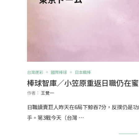
台灣運彩
國際棒球
日本職棒
棒球智庫／小笠原重返日職仍在蜜
作者：
王覺一
日職讀賣巨人昨天在6局下鯨吞7分，反撲仍是功虧
手。第3戰今天（台灣 …