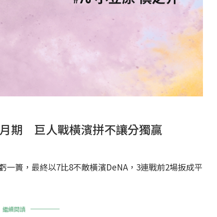
月期 巨人戰橫濱拼不讓分獨贏
一簣，最終以7比8不敵橫濱DeNA，3連戰前2場扳成平
繼續閱讀