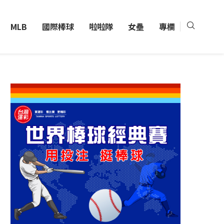
MLB
國際棒球
啦啦隊
女壘
專欄