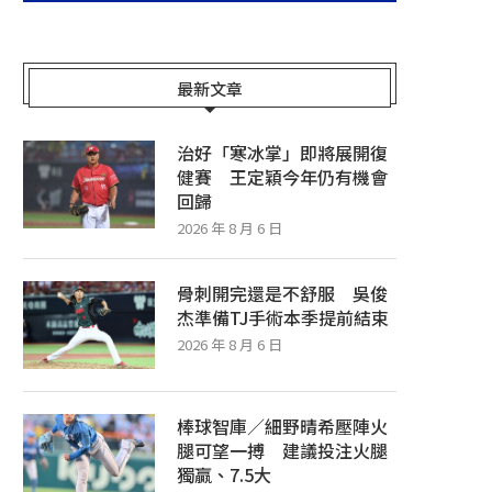
最新文章
治好「寒冰掌」即將展開復
健賽 王定穎今年仍有機會
回歸
2026 年 8 月 6 日
骨刺開完還是不舒服 吳俊
杰準備TJ手術本季提前結束
2026 年 8 月 6 日
棒球智庫／細野晴希壓陣火
腿可望一搏 建議投注火腿
獨贏、7.5大