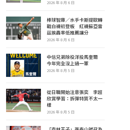
2026 年 8 月 6 日
棒球智庫／水手卡斯提歐轉
戰白襪初登板 紅襪蘇亞雷
茲挨轟率低推薦讓分
2026 年 8 月 6 日
中信兄弟除役洋投馬奎爾
今年完全沒上過一軍
2026 年 8 月 5 日
從日職開始注意張奕 李超
欣賞學習：拆彈特質不太一
樣
2026 年 8 月 5 日
「森林王子」張泰山號召為