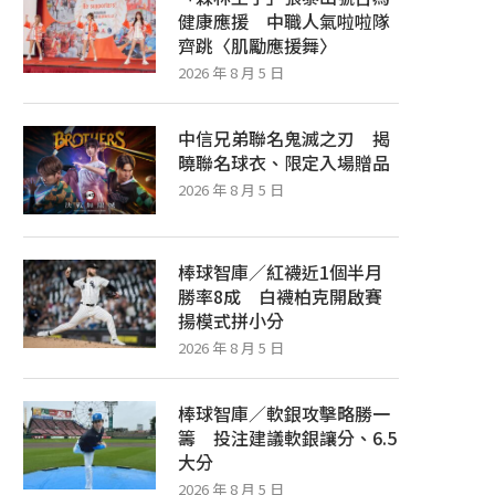
健康應援 中職人氣啦啦隊
齊跳〈肌勵應援舞〉
2026 年 8 月 5 日
中信兄弟聯名鬼滅之刃 揭
曉聯名球衣、限定入場贈品
2026 年 8 月 5 日
棒球智庫／紅襪近1個半月
勝率8成 白襪柏克開啟賽
揚模式拼小分
2026 年 8 月 5 日
棒球智庫／軟銀攻擊略勝一
籌 投注建議軟銀讓分、6.5
大分
2026 年 8 月 5 日