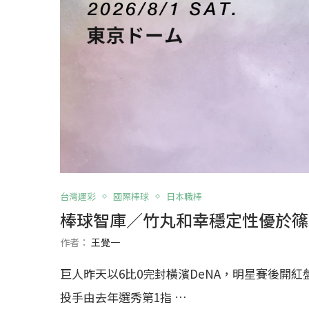
台灣運彩
國際棒球
日本職棒
棒球智庫／竹丸和幸穩定性優於篠
作者：
王覺一
巨人昨天以6比0完封橫濱DeNA，明星賽後開紅
投手由去年選秀第1指 …