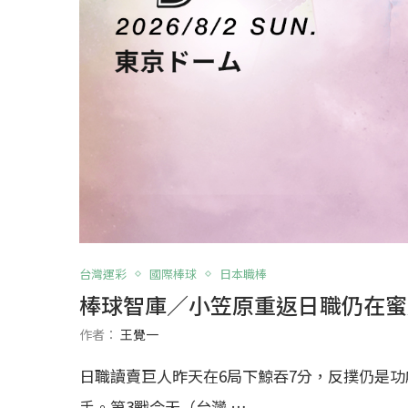
台灣運彩
國際棒球
日本職棒
棒球智庫／小笠原重返日職仍在蜜
作者：
王覺一
日職讀賣巨人昨天在6局下鯨吞7分，反撲仍是功虧
手。第3戰今天（台灣 …