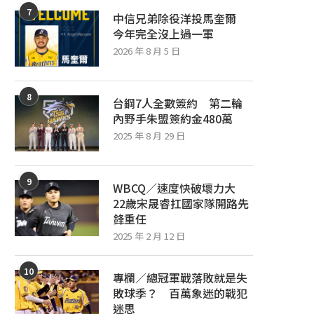
7
中信兄弟除役洋投馬奎爾
今年完全沒上過一軍
2026 年 8 月 5 日
8
台鋼7人全數簽約 第二輪
內野手朱盟簽約金480萬
2025 年 8 月 29 日
9
WBCQ／速度快破壞力大
22歲宋晟睿扛國家隊開路先
鋒重任
2025 年 2 月 12 日
10
專欄／總冠軍戰落敗就是失
敗球季？ 百萬象迷的戰犯
迷思