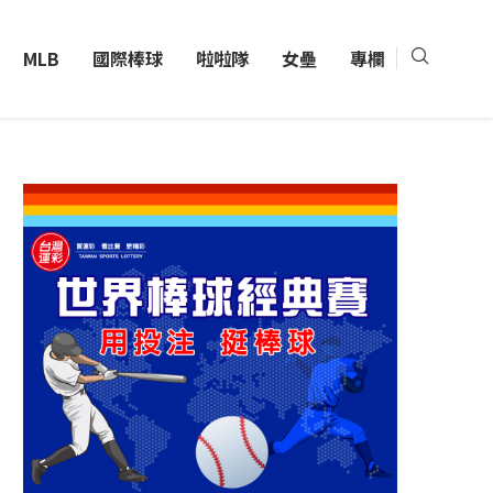
MLB
國際棒球
啦啦隊
女壘
專欄