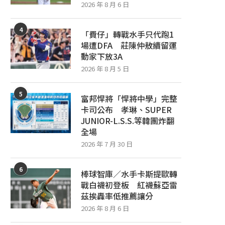
2026 年 8 月 6 日
4
「費仔」轉戰水手只代跑1
場遭DFA 莊陳仲敖續留運
動家下放3A
2026 年 8 月 5 日
5
富邦悍將「悍將中學」完整
卡司公布 孝琳、SUPER
JUNIOR-L.S.S.等韓團炸翻
全場
2026 年 7 月 30 日
6
棒球智庫／水手卡斯提歐轉
戰白襪初登板 紅襪蘇亞雷
茲挨轟率低推薦讓分
2026 年 8 月 6 日