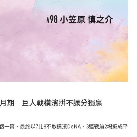
月期 巨人戰橫濱拼不讓分獨贏
一簣，最終以7比8不敵橫濱DeNA，3連戰前2場扳成平