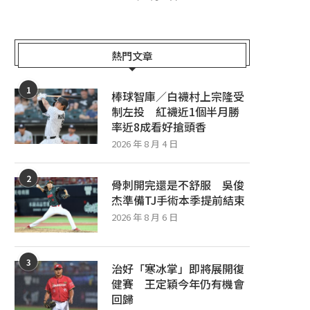
熱門文章
1
棒球智庫／白襪村上宗隆受
制左投 紅襪近1個半月勝
率近8成看好搶頭香
2026 年 8 月 4 日
2
骨刺開完還是不舒服 吳俊
杰準備TJ手術本季提前結束
2026 年 8 月 6 日
3
治好「寒冰掌」即將展開復
健賽 王定穎今年仍有機會
回歸