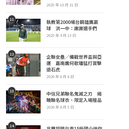
2025 年 10 月 31 日
11
執教第2000場台鋼雄鷹贏
球 洪一中：謝謝選手們
2025 年 4 月 13 日
12
企聯女壘／備戰世界盃與亞
運 嘉南鷹何欹璠猛打賞擊
退石虎
2026 年 6 月 6 日
13
中信兄弟聯名鬼滅之刃 揭
曉聯名球衣、限定入場贈品
2026 年 8 月 5 日
14
兆豐捐贈台東15所國小迷你