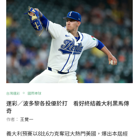
台灣運彩
國際棒球
運彩／波多黎各投優於打 看好終結義大利黑馬傳
奇
作者：
王覺一
義大利預賽以8比6力克奪冠大熱門美國，爆出本屆經