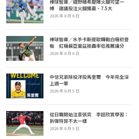
棒球智庫／細野晴希壓陣火腿可望一
搏 建議投注火腿獨贏、7.5大
2026 年 8 月 6 日
棒球智庫／水手卡斯提歐轉戰白襪初登
板 紅襪蘇亞雷茲挨轟率低推薦讓分
2026 年 8 月 6 日
中信兄弟除役洋投馬奎爾 今年完全沒
上過一軍
2026 年 8 月 5 日
從日職開始注意張奕 李超欣賞學習：
拆彈特質不太一樣
2026 年 8 月 5 日