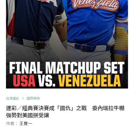
台灣運彩
國際棒球
運彩／經典賽決賽成「國仇」之戰 委內瑞拉牛棚
強勢對美國拼受讓
作者：
王覺一