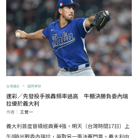
台灣運彩
國際棒球
運彩／先發投手挨轟頻率過高 牛棚決勝負委內瑞
拉優於義大利
作者：
王覺一
義大利首度晉級經典賽4強，明天（台灣時間17日）上
午8時出戰委內瑞拉，爭取另一張決賽門票。義大利由