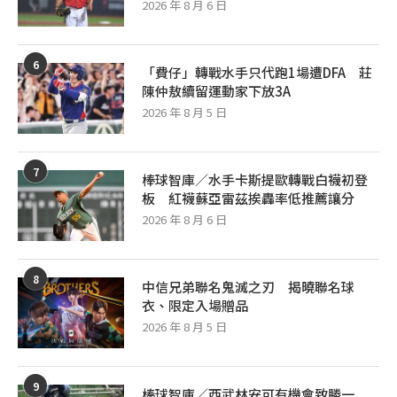
2026 年 8 月 6 日
6
「費仔」轉戰水手只代跑1場遭DFA 莊
陳仲敖續留運動家下放3A
2026 年 8 月 5 日
7
棒球智庫／水手卡斯提歐轉戰白襪初登
板 紅襪蘇亞雷茲挨轟率低推薦讓分
2026 年 8 月 6 日
8
中信兄弟聯名鬼滅之刃 揭曉聯名球
衣、限定入場贈品
2026 年 8 月 5 日
9
棒球智庫／西武林安可有機會致勝一