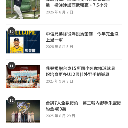
擊 投注建議西武獨贏、7.5小分
2026 年 8 月 7 日
10
中信兄弟除役洋投馬奎爾 今年完全沒
上過一軍
2026 年 8 月 5 日
11
兆豐捐贈台東15所國小迷你棒球球具
盼培育更多U12最佳外野手胡誠恩
2025 年 9 月 3 日
12
台鋼7人全數簽約 第二輪內野手朱盟簽
約金480萬
2025 年 8 月 29 日