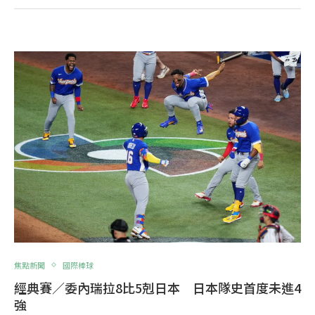
焦點新聞
國際棒球
經典賽／委內瑞拉8比5剋日本 日本隊史首度未進4
強