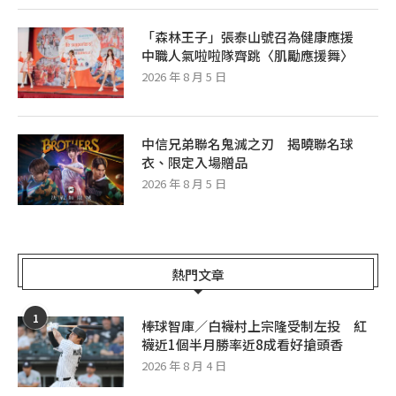
「森林王子」張泰山號召為健康應援
中職人氣啦啦隊齊跳〈肌勵應援舞〉
2026 年 8 月 5 日
中信兄弟聯名鬼滅之刃 揭曉聯名球
衣、限定入場贈品
2026 年 8 月 5 日
熱門文章
1
棒球智庫／白襪村上宗隆受制左投 紅
襪近1個半月勝率近8成看好搶頭香
2026 年 8 月 4 日