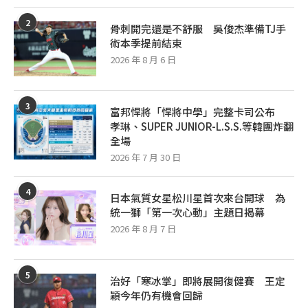
2
骨刺開完還是不舒服 吳俊杰準備TJ手
術本季提前結束
2026 年 8 月 6 日
3
富邦悍將「悍將中學」完整卡司公布
孝琳、SUPER JUNIOR-L.S.S.等韓團炸翻
全場
2026 年 7 月 30 日
4
日本氣質女星松川星首次來台開球 為
統一獅「第一次心動」主題日揭幕
2026 年 8 月 7 日
5
治好「寒冰掌」即將展開復健賽 王定
穎今年仍有機會回歸