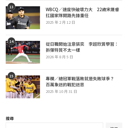
13
WBCQ／速度快破壞力大 22歲宋晟睿
扛國家隊開路先鋒重任
2025 年 2 月 12 日
14
從日職開始注意張奕 李超欣賞學習：
拆彈特質不太一樣
2026 年 8 月 5 日
15
專欄／總冠軍戰落敗就是失敗球季？
百萬象迷的戰犯迷思
2025 年 10 月 31 日
搜尋