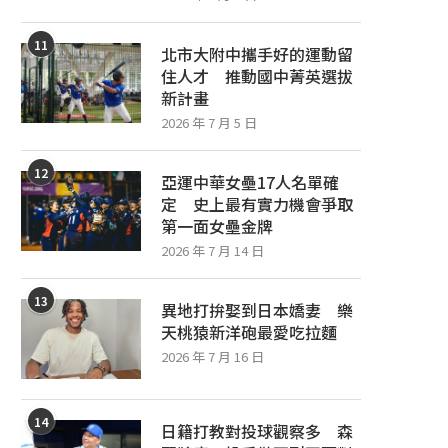
11
北市大附中攜手好的運動留
住人才 推動國中菁英選拔
新計畫
2026 年 7 月 5 日
12
亞運中華女壘17人名單確
定 史上最有實力機會爭取
第一面女壘金牌
2026 年 7 月 14 日
13
異地打拚娶到日本嬌妻 樂
天桃猿新洋砲最愛吃拉麵
2026 年 7 月 16 日
14
日籍打教對投球觀察多 森