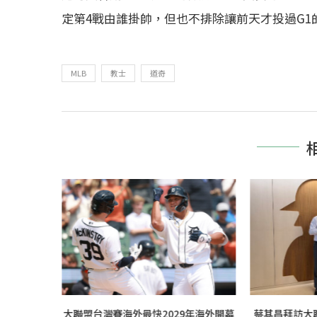
定第4戰由誰掛帥，但也不排除讓前天才投過G1的王
MLB
教士
道奇
後浴火重生
大聯盟台灣賽海外最快2029年海外開幕
蔡其昌拜訪大