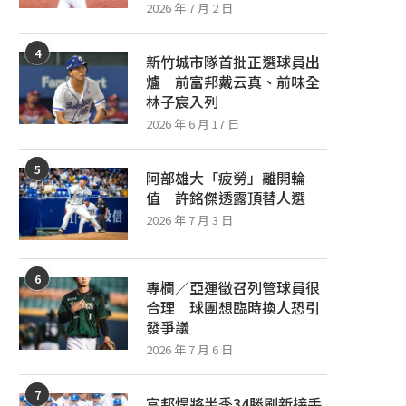
2026 年 7 月 2 日
敗 看好水手乘勝追擊
鄭宗哲、鄧愷威遭下放3
2026 年 7 月 27 日
2026 年 7 月 27 日
4
新竹城市隊首批正選球員出
爐 前富邦戴云真、前味全
林子宸入列
2026 年 6 月 17 日
5
阿部雄大「疲勞」離開輪
值 許銘傑透露頂替人選
2026 年 7 月 3 日
6
專欄／亞運徵召列管球員很
合理 球團想臨時換人恐引
發爭議
2026 年 7 月 6 日
7
富邦悍將半季34勝刷新接手