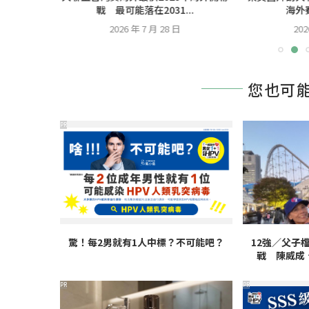
雀
戰 最可能落在2031...
海外
2026 年 7 月 28 日
202
您也可
PR
驚！每2男就有1人中標？不可能吧？
12強／父子
戰 陳威成
PR
PR