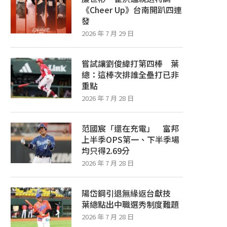
《Cheer Up》台南開趴四連
發
2026 年 7 月 29 日
嘗試讓劉俊緯打第四棒 葉
總：這棒次排誰全壘打已非
重點
2026 年 7 月 28 日
范國宸「還在充電」 富邦
上半季OPS第一、下半季場
均只得2.69分
2026 年 7 月 28 日
陽岱鋼引退無緣返台獻技
葉總點出中職選秀制度難題
2026 年 7 月 28 日