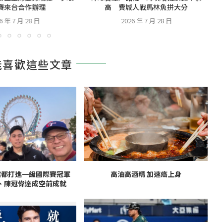
賽來台合作辦理
高 費城人戰馬林魚拼大分
6 年 7 月 28 日
2026 年 7 月 28 日
能喜歡這些文章
PR
檔都打進一級國際賽冠軍
高油高酒精 加速癌上身
、陳冠偉達成空前成就