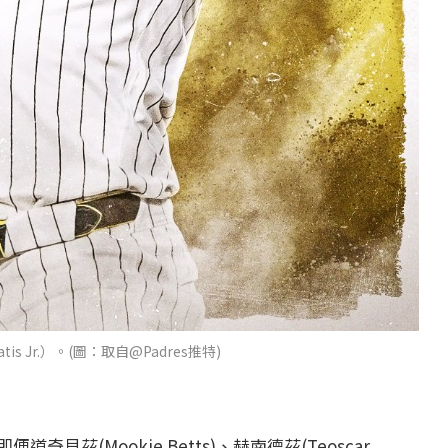
tis Jr.）。(圖：取自@Padres推特)
茲(Mookie Betts)、赫南德茲(Teoscar