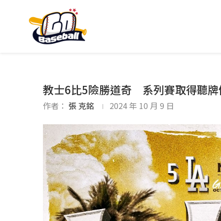
教士6比5險勝道奇 系列賽取得聽牌
作者：
張 克銘
2024 年 10 月 9 日