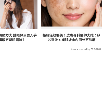
睛壓力大 護眼保單要入手
拒絕無效醫美！皮膚專科醫師大推：矽
護眼定期眼睛險】
谷電波 X 讓肌膚由內而外更強韌
Recommended by