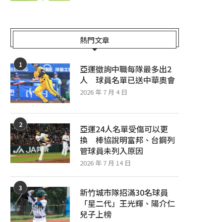
熱門文章
1
亞運徵詢中職每隊最多出2
人 球員名單已送中華奧會
2026 年 7 月 4 日
2
亞運24人名單受傷可以更
換 棒協說明富邦、台鋼列
管球員未列入原因
2026 年 7 月 14 日
3
新竹城市隊招滿30名球員
「星二代」王光輝、陽介仁
兒子上榜
棒球智庫／柯比生涯對戰遊騎兵9勝1
李灝宇手感正熱連11戰敲安