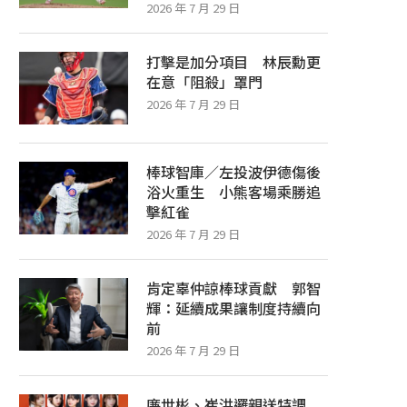
2026 年 7 月 29 日
打擊是加分項目 林辰勳更
在意「阻殺」罩門
2026 年 7 月 29 日
棒球智庫／左投波伊德傷後
浴火重生 小熊客場乘勝追
擊紅雀
2026 年 7 月 29 日
肯定辜仲諒棒球貢獻 郭智
輝：延續成果讓制度持續向
前
2026 年 7 月 29 日
廉世彬、崔洪邏親送特調