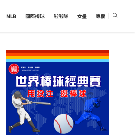
MLB
國際棒球
啦啦隊
女壘
專欄