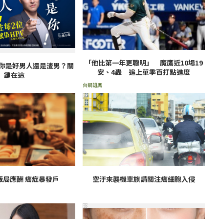
「他比第一年更聰明」 魔鷹近10場19
！你是好男人還是渣男？關
安、4轟 追上單季百打點進度
鍵在這
台鋼雄鷹
PR
飯局應酬 癌症暴發戶
空汙來襲機車族請關注癌細胞入侵
PR