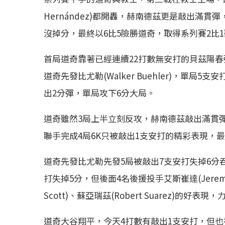
Hernández)都開轟，赫南德茲更是敲出滿
沒掉分，最終以6比5險勝道奇，取得系列賽2比
首局道奇靠著已經連續22打數無安打的貝茲陽春
道奇先發比尤勒(Walker Buehler)，單局5支安打
出2分彈，單局攻下6分大局。
道奇雖然3局上半立刻反攻，赫南德茲敲出滿貫
聯手完成4局6K只被敲出1支安打的精彩表現，
道奇先發比尤勒先發5局被敲出7支安打失掉6分吞下敗
打失掉5分，但後面4名後援投手艾斯崔達(Jeremiah E
Scott)、蘇亞瑞茲(Robert Suarez)的好表
道奇大谷翔平，今天4打數有敲出1支安打，但也