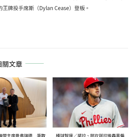
牌投手席斯（Dylan Cease）登板。
相關文章
聯盟主席曼弗瑞德 爭取
棒球智庫／諾拉、阿坎塔拉挨轟率偏