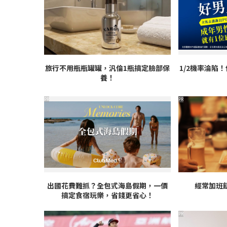
旅行不用瓶瓶罐罐，汎倫1瓶搞定臉部保
1/2機率淪陷
養！
PR
PR
出國花費難抓？全包式海島假期，一價
經常加班
搞定食宿玩樂，省錢更省心！
PR