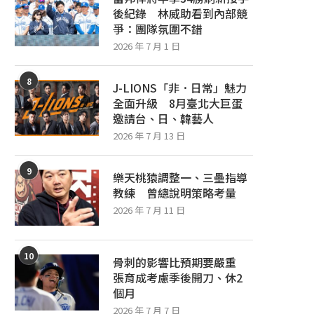
後紀錄 林威助看到內部競
爭：團隊氛圍不錯
2026 年 7 月 1 日
8
J-LIONS「非．日常」魅力
全面升級 8月臺北大巨蛋
邀請台、日、韓藝人
2026 年 7 月 13 日
9
樂天桃猿調整一、三壘指導
教練 曾總說明策略考量
2026 年 7 月 11 日
10
骨刺的影響比預期要嚴重
張育成考慮季後開刀、休2
個月
2026 年 7 月 7 日