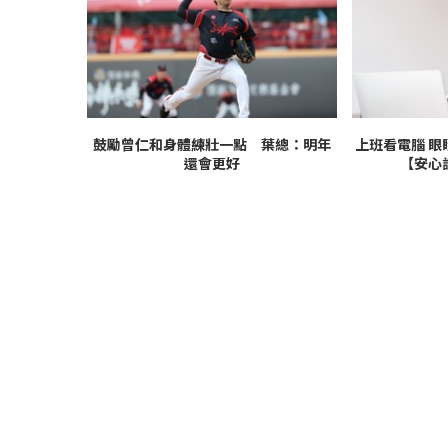
鼓勵曾仁和身體練壯一點 葉總：明年
上班看電腦 眼
還會更好
【安心