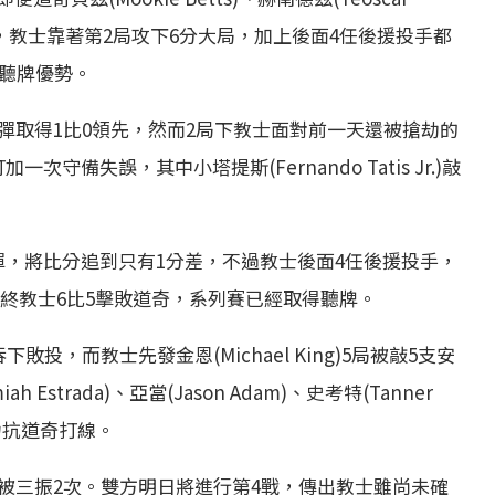
貫彈，教士靠著第2局攻下6分大局，加上後面4任後援投手都
1聽牌優勢。
彈取得1比0領先，然而2局下教士面對前一天還被搶劫的
加一次守備失誤，其中小塔提斯(Fernando Tatis Jr.)敲
彈，將比分追到只有1分差，不過教士後面4任後援投手，
最終教士6比5擊敗道奇，系列賽已經取得聽牌。
投，而教士先發金恩(Michael King)5局被敲5支安
strada)、亞當(Jason Adam)、史考特(Tanner
現，力抗道奇打線。
被三振2次。雙方明日將進行第4戰，傳出教士雖尚未確