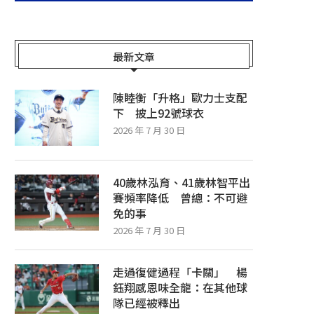
最新文章
陳睦衡「升格」歐力士支配
下 披上92號球衣
2026 年 7 月 30 日
40歲林泓育、41歲林智平出
賽頻率降低 曾總：不可避
免的事
2026 年 7 月 30 日
走過復健過程「卡關」 楊
鈺翔感恩味全龍：在其他球
隊已經被釋出