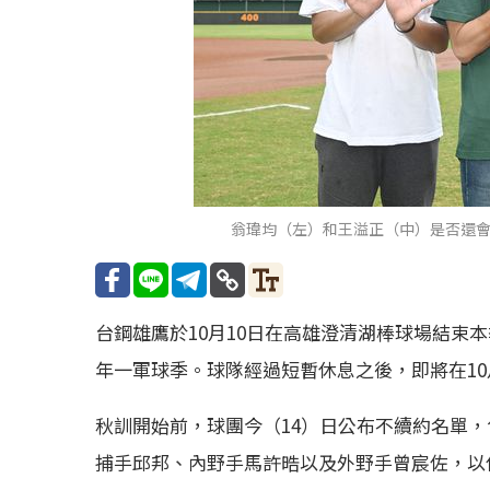
翁瑋均（左）和王溢正（中）是否還
台鋼雄鷹於10月10日在高雄澄清湖棒球場結束本季
年一軍球季。球隊經過短暫休息之後，即將在10
秋訓開始前，球團今（14）日公布不續約名單
捕手邱邦、內野手馬許晧以及外野手曾宸佐，以