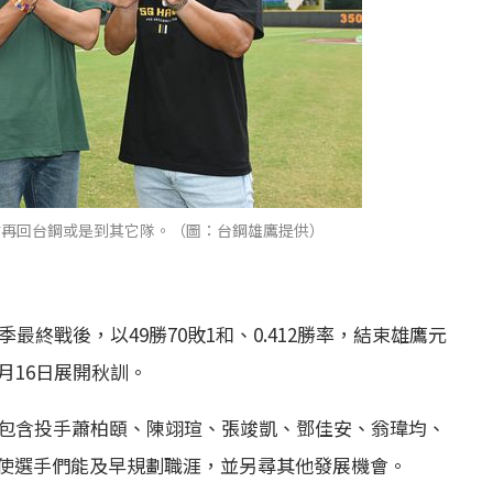
會再回台鋼或是到其它隊。（圖：台鋼雄鷹提供）
最終戰後，以49勝70敗1和、0.412勝率，結束雄鷹元
月16日展開秋訓。
，包含投手蕭柏頤、陳翊瑄、張竣凱、鄧佳安、翁瑋均、
使選手們能及早規劃職涯，並另尋其他發展機會。