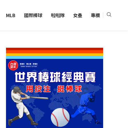
MLB
國際棒球
啦啦隊
女壘
專欄