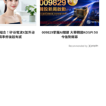
養組合！矽谷電波X加外泌
009829掌握AI關鍵 大華韓國KOSPI 50
精準修復超有感
今強勢開募
Recommended by