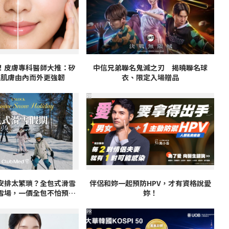
！皮膚專科醫師大推：矽
中信兄弟聯名鬼滅之刃 揭曉聯名球
 讓肌膚由內而外更強韌
衣、限定入場贈品
PR
安排太繁瑣？全包式滑雪
伴侶和妳一起預防HPV，才有資格說愛
雪場，一價全包不怕預算
妳！
爆表！
PR