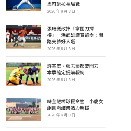
盡可能拉長局數
2026 年 8 月 8 日
張皓崴改掉「拿關刀揮
棒」 潘武雄讚賞肯學：開
路先鋒好人選
2026 年 8 月 8 日
許基宏、張志豪都要開刀
本季確定提前報銷
2026 年 8 月 8 日
味全龍棒球夏令營 小龍女
組圓滿結業熱力應援
2026 年 8 月 8 日
味全龍棒球夏令營 小龍女組圓滿結業
親子、身障族觀賽環境更