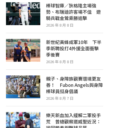
棒球智庫／狄格隆主場強
熱力應援
FUBON ANGELS與身障.
勢、布瑞迪許客場不佳 遊
2026 年 8 月 8 日
2026 年 8 月 7 日
騎兵戰金鶯乘勝追擊
2026 年 8 月 8 日
新世紀黃蜂成軍10年 下半
季新聘投打4外援全面衝擊
季後賽
2026 年 8 月 8 日
親子、身障族觀賽環境更友
善！ Fubon Angels與身障
棒球員挺身倡議
2026 年 8 月 7 日
樂天新血加入緩解二軍投手
荒 曾總觀察道威聖近況：
找回節奏與擊球品質