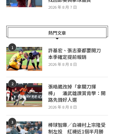
2026 年 8 月 7 日
熱門文章
1
許基宏、張志豪都要開刀
本季確定提前報銷
2026 年 8 月 8 日
2
張皓崴改掉「拿關刀揮
棒」 潘武雄讚賞肯學：開
路先鋒好人選
2026 年 8 月 8 日
3
棒球智庫／白襪村上宗隆受
制左投 紅襪近1個半月勝