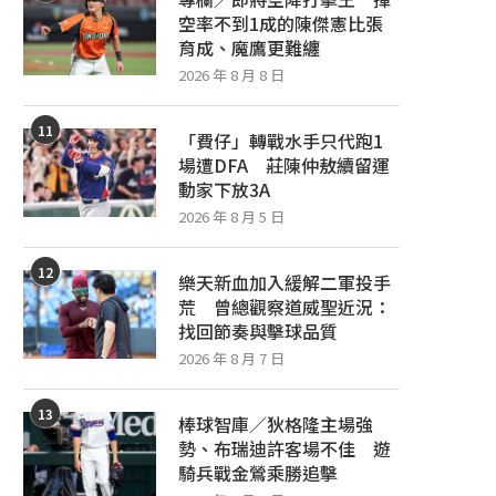
空率不到1成的陳傑憲比張
育成、魔鷹更難纏
2026 年 8 月 8 日
11
「費仔」轉戰水手只代跑1
場遭DFA 莊陳仲敖續留運
動家下放3A
2026 年 8 月 5 日
12
樂天新血加入緩解二軍投手
荒 曾總觀察道威聖近況：
找回節奏與擊球品質
2026 年 8 月 7 日
13
棒球智庫／狄格隆主場強
勢、布瑞迪許客場不佳 遊
騎兵戰金鶯乘勝追擊