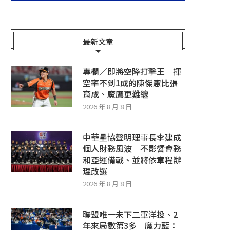
最新文章
專欄／即將空降打擊王 揮
空率不到1成的陳傑憲比張
育成、魔鷹更難纏
2026 年 8 月 8 日
中華壘協聲明理事長李建成
個人財務風波 不影響會務
和亞運備戰、並將依章程辦
理改選
2026 年 8 月 8 日
聯盟唯一未下二軍洋投、2
年來局數第3多 魔力藍：