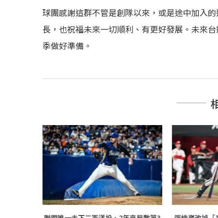
球團感謝這群不管是創隊以來，或是途中加入的
長，也祝福未來一切順利、有更好發展。未來台
季做好準備。
率不到1成
聯盟唯一未下二軍洋投、2年來局數第3
張皓崴改掉「