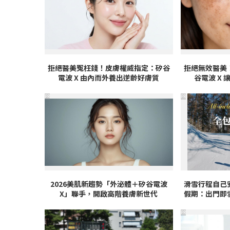
拒絕醫美冤枉錢！皮膚權威指定：矽谷
拒絕無效醫美
電波 X 由內而外養出逆齡好膚質
谷電波 X
PR
PR
2026美肌新趨勢「外泌體＋矽谷電波
滑雪行程自己
X」聯手，開啟高階養膚新世代
假期：出門即
PR