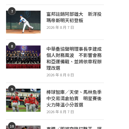
7
富邦註銷阿部雄大 新洋投
瑪帝斯明天初登板
2026 年 8 月 7 日
8
中華壘協聲明理事長李建成
個人財務風波 不影響會務
和亞運備戰、並將依章程辦
理改選
2026 年 8 月 8 日
9
棒球智庫／天使、馬林魚季
中交易清倉拍賣 明星賽後
火力降溫小分首選
2026 年 8 月 7 日
10
專欄／即將空降打擊王 揮