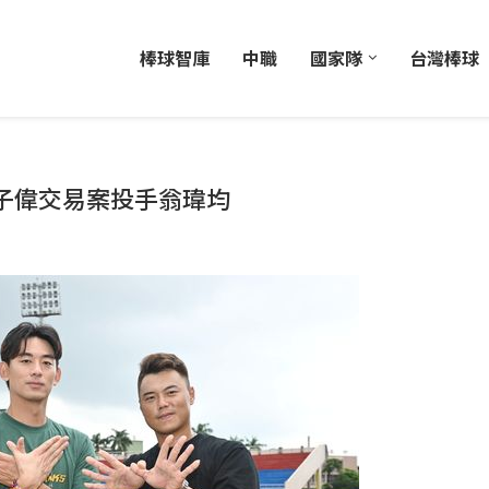
棒球智庫
中職
國家隊
台灣棒球
子偉交易案投手翁瑋均
日