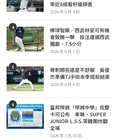
率近8成看好搶頭香
2026 年 8 月 4 日
4
棒球智庫／西武林安可有機
會致勝一擊 投注建議西武
獨贏、7.5小分
2026 年 8 月 7 日
5
骨刺開完還是不舒服 吳俊
杰準備TJ手術本季提前結束
2026 年 8 月 6 日
6
富邦悍將「悍將中學」完整
卡司公布 孝琳、SUPER
JUNIOR-L.S.S.等韓團炸翻
全場
2026 年 7 月 30 日