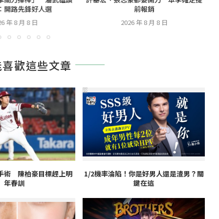
：開路先鋒好人選
前報銷
26 年 8 月 8 日
2026 年 8 月 8 日
能喜歡這些文章
PR
手術 陳柏豪目標趕上明
1/2機率淪陷！你是好男人還是渣男？關
年春訓
鍵在這