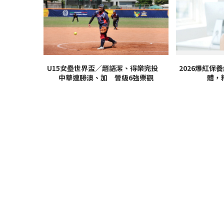
U15女壘世界盃／趙語潔、得樂完投
2026爆紅保
中華連勝澳、加 晉級6強樂觀
體，