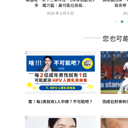
...
多 魔力藍：盡可能拉長局...
賞肯學
2026 年 8 月 8 日
20
您也可
PR
驚！每2男就有1人中標？不可能吧？
完成右肘骨刺
PR
PR