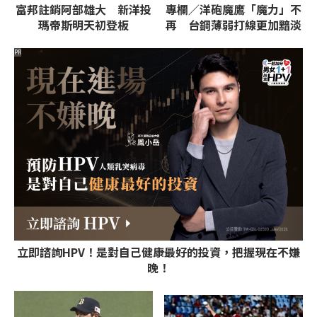
富邦註銷阿部雄大 新洋投
專欄／洋砲魔鷹「魔力」不
瑪帝斯明天初登板
再 台鋼薄弱打線更加黯淡
PR
立即諮詢HPV！是對自己健康最好的投資，把握現在不嫌
晚！