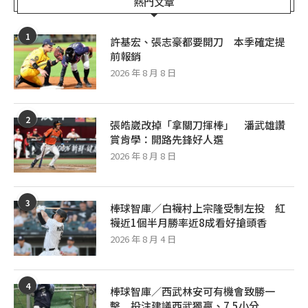
熱門文章
1
許基宏、張志豪都要開刀 本季確定提
前報銷
2026 年 8 月 8 日
2
張皓崴改掉「拿關刀揮棒」 潘武雄讚
賞肯學：開路先鋒好人選
2026 年 8 月 8 日
3
棒球智庫／白襪村上宗隆受制左投 紅
襪近1個半月勝率近8成看好搶頭香
2026 年 8 月 4 日
4
棒球智庫／西武林安可有機會致勝一
擊 投注建議西武獨贏、7.5小分