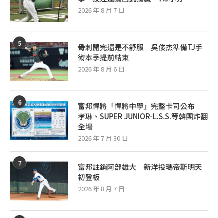
2026 年 8 月 7 日
5
骨刺開完還是不舒服 吳俊杰準備TJ手
術本季提前結束
2026 年 8 月 6 日
6
富邦悍將「悍將中學」完整卡司公布
孝琳、SUPER JUNIOR-L.S.S.等韓團炸翻
全場
2026 年 7 月 30 日
7
富邦註銷阿部雄大 新洋投瑪帝斯明天
初登板
2026 年 8 月 7 日