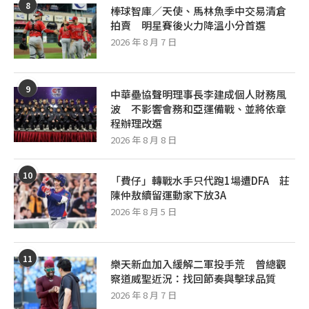
8
棒球智庫／天使、馬林魚季中交易清倉
拍賣 明星賽後火力降溫小分首選
2026 年 8 月 7 日
9
中華壘協聲明理事長李建成個人財務風
波 不影響會務和亞運備戰、並將依章
程辦理改選
2026 年 8 月 8 日
10
「費仔」轉戰水手只代跑1場遭DFA 莊
陳仲敖續留運動家下放3A
2026 年 8 月 5 日
11
樂天新血加入緩解二軍投手荒 曾總觀
察道威聖近況：找回節奏與擊球品質
2026 年 8 月 7 日