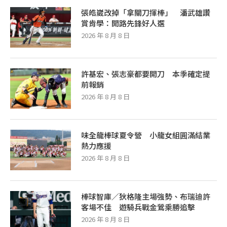
張皓崴改掉「拿關刀揮棒」 潘武雄讚
賞肯學：開路先鋒好人選
2026 年 8 月 8 日
許基宏、張志豪都要開刀 本季確定提
前報銷
2026 年 8 月 8 日
味全龍棒球夏令營 小龍女組圓滿結業
熱力應援
2026 年 8 月 8 日
棒球智庫／狄格隆主場強勢、布瑞迪許
客場不佳 遊騎兵戰金鶯乘勝追擊
2026 年 8 月 8 日