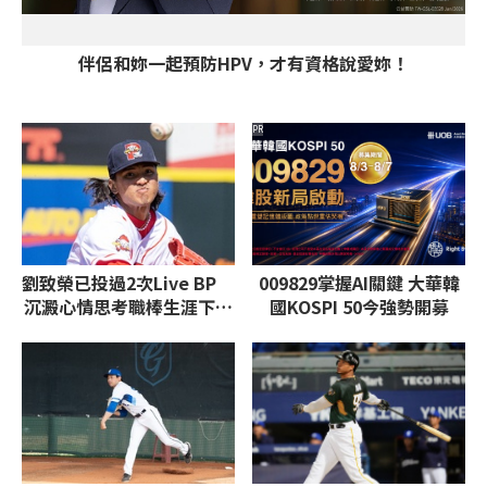
伴侶和妳一起預防HPV，才有資格說愛妳！
PR
劉致榮已投過2次Live BP
009829掌握AI關鍵 大華韓
沉澱心情思考職棒生涯下一
國KOSPI 50今強勢開募
步