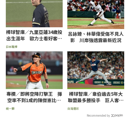
棒球智庫／九里亞蓮34歲投
呂詠臻、林華偉受傷不見人
出生涯年 歐力士看好客場
影 川岸強透露最新近況
強壓巨人
日本職棒
專欄／即將空降打擊王 揮
棒球智庫／韋伯過去5年大
空率不到1成的陳傑憲比張
聯盟最多勝投手 巨人客場
育成、魔鷹更難纏
戰天使力求止敗
統一獅
台灣運彩
Recommended by