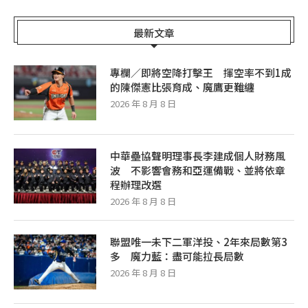
最新文章
專欄／即將空降打擊王 揮空率不到1成
的陳傑憲比張育成、魔鷹更難纏
2026 年 8 月 8 日
中華壘協聲明理事長李建成個人財務風
波 不影響會務和亞運備戰、並將依章
程辦理改選
2026 年 8 月 8 日
聯盟唯一未下二軍洋投、2年來局數第3
多 魔力藍：盡可能拉長局數
2026 年 8 月 8 日