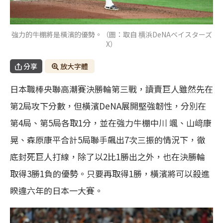
強力的牛棚將是橫濱的優勢。（圖：取自 横浜DeNAベイスターズ
X）
分享
放大字體
日本職棒央聯高潮賽決勝輪第三戰，讀賣巨人雖然先在
第2局攻下分數，但橫濱DeNA展開堅強韌性，分別在
第4局、第5局各取1分，並在強力牛棚中川 颯、山﨑康
晃、森原康平合計5局聯手飆出7次三振的情況下，徹
底封死巨人打線，除了以2比1勝出之外，也在決勝輪
取得3勝1負的優勢。只要再取得1勝，橫濱將可以殺進
睽違六年的日本一大賽。