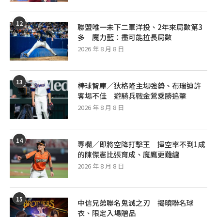
12
聯盟唯一未下二軍洋投、2年來局數第3
多 魔力藍：盡可能拉長局數
2026 年 8 月 8 日
13
棒球智庫／狄格隆主場強勢、布瑞迪許
客場不佳 遊騎兵戰金鶯乘勝追擊
2026 年 8 月 8 日
14
專欄／即將空降打擊王 揮空率不到1成
的陳傑憲比張育成、魔鷹更難纏
2026 年 8 月 8 日
15
中信兄弟聯名鬼滅之刃 揭曉聯名球
衣、限定入場贈品