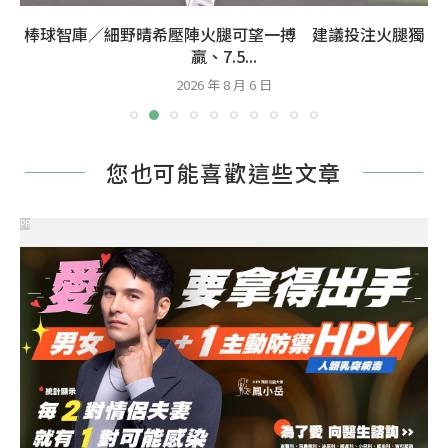
棒球智庫／細野晴希壓陣火腿可望一搏 建議投注火腿獨
贏、7.5...
2026 年 8 月 6 日
您也可能喜歡這些文章
PR