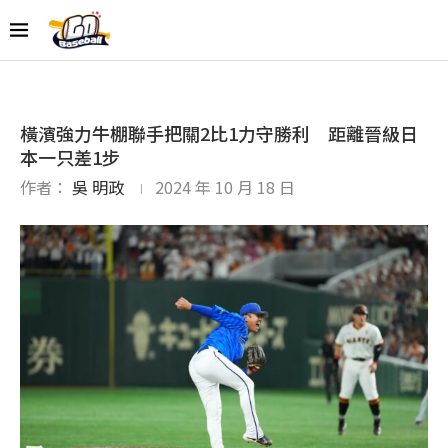
橫濱強力牛棚聯手把關2比1力守勝利 距離晉級日
本一只差1步
作者：
吳 明政
2024 年 10 月 18 日