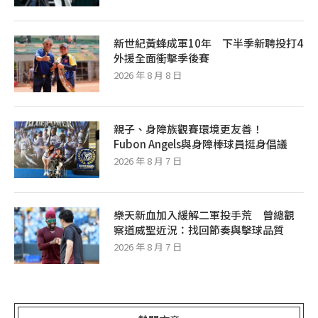
新世紀黃蜂成軍10年 下半季新聘投打4
外援全面衝擊季後賽
2026 年 8 月 8 日
親子、身障族觀賽環境更友善！
Fubon Angels與身障棒球員挺身倡議
2026 年 8 月 7 日
樂天新血加入緩解二軍投手荒 曾總觀
察道威聖近況：找回節奏與擊球品質
2026 年 8 月 7 日