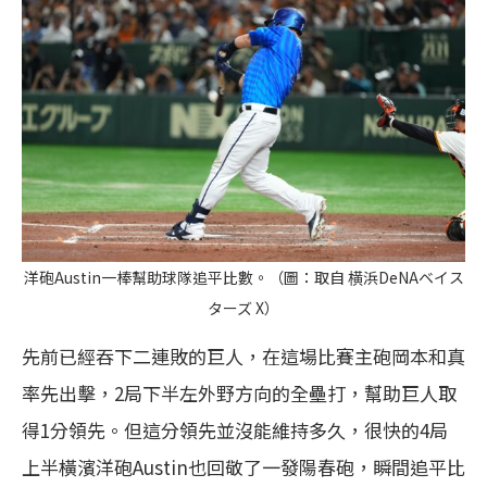
洋砲Austin一棒幫助球隊追平比數。（圖：取自 横浜DeNAベイス
ターズ X）
先前已經吞下二連敗的巨人，在這場比賽主砲岡本和真
率先出擊，2局下半左外野方向的全壘打，幫助巨人取
得1分領先。但這分領先並沒能維持多久，很快的4局
上半橫濱洋砲Austin也回敬了一發陽春砲，瞬間追平比