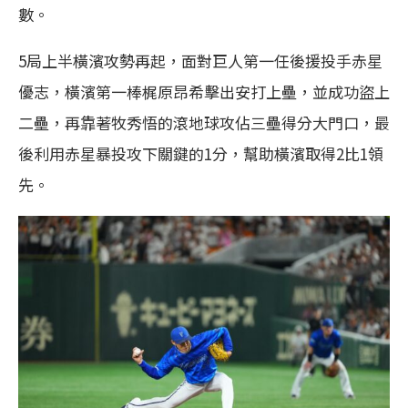
數。
5局上半橫濱攻勢再起，面對巨人第一任後援投手赤星
優志，橫濱第一棒梶原昂希擊出安打上壘，並成功盜上
二壘，再靠著牧秀悟的滾地球攻佔三壘得分大門口，最
後利用赤星暴投攻下關鍵的1分，幫助橫濱取得2比1領
先。