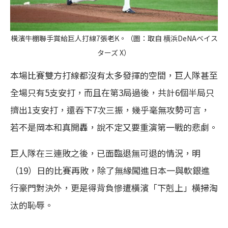
橫濱牛棚聯手賞給巨人打線7張老K。（圖：取自 横浜DeNAベイス
ターズ X）
本場比賽雙方打線都沒有太多發揮的空間，巨人隊甚至
全場只有5支安打，而且在第3局過後，共計6個半局只
擠出1支安打，還吞下7次三振，幾乎毫無攻勢可言，
若不是岡本和真開轟，說不定又要重演第一戰的悲劇。
巨人隊在三連敗之後，已面臨退無可退的情況，明
（19）日的比賽再敗，除了無緣闖進日本一與軟銀進
行豪門對決外，更是得背負慘遭橫濱「下剋上」橫掃淘
汰的恥辱。