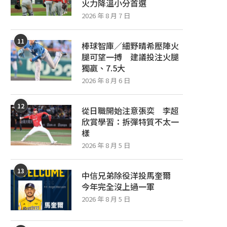
火力降溫小分首選
2026 年 8 月 7 日
11
棒球智庫／細野晴希壓陣火
腿可望一搏 建議投注火腿
獨贏、7.5大
2026 年 8 月 6 日
12
從日職開始注意張奕 李超
欣賞學習：拆彈特質不太一
樣
2026 年 8 月 5 日
13
中信兄弟除役洋投馬奎爾
今年完全沒上過一軍
2026 年 8 月 5 日