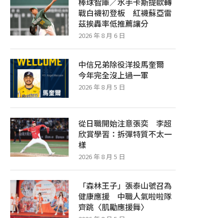
棒球智庫／水手卡斯提歐轉
戰白襪初登板 紅襪蘇亞雷
茲挨轟率低推薦讓分
2026 年 8 月 6 日
中信兄弟除役洋投馬奎爾
今年完全沒上過一軍
2026 年 8 月 5 日
從日職開始注意張奕 李超
欣賞學習：拆彈特質不太一
樣
2026 年 8 月 5 日
「森林王子」張泰山號召為
健康應援 中職人氣啦啦隊
齊跳〈肌勵應援舞〉