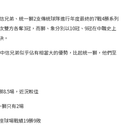
中信兄弟、統一獅2支傳統球隊進行年度最終的7戰4勝系列
次雙方各奪3冠，而獅、象分別以10冠、9冠在中職史上
決。
，中信兄弟似乎佔有相當大的優勢，比起統一獅，他們至
獅8.5場，近況較佳
一獅只有2場
座球場戰績19勝9敗