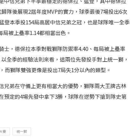
是中信兄弟下半季最穩定的德保拉、猛登，其中德保拉
歸隊後展現2屆年度MVP的實力，球季最後7場投出6次
猛登本季投154局高居中信兄弟之冠，也是球隊唯一全季
每局被上壘率1.14都相當出色。
士，德保拉本季對戰獅隊防禦率4.40、每局被上壘率
.02。以全季的經驗法則來看，這兩位先發投手對上統一獅，
容，而獅隊雙強更像是投出7局失1分以內的類型。
信兄弟在守備上更有相當大的優勢，獅隊兩大王牌古林
在預定的4場先發中拿下3勝，球隊在逆勢下搶到隊史第
大賽
統一獅