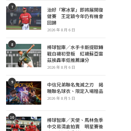
7
治好「寒冰掌」即將展開復
健賽 王定穎今年仍有機會
回歸
2026 年 8 月 6 日
8
棒球智庫／水手卡斯提歐轉
戰白襪初登板 紅襪蘇亞雷
茲挨轟率低推薦讓分
2026 年 8 月 6 日
9
中信兄弟聯名鬼滅之刃 揭
曉聯名球衣、限定入場贈品
2026 年 8 月 5 日
10
棒球智庫／天使、馬林魚季
中交易清倉拍賣 明星賽後