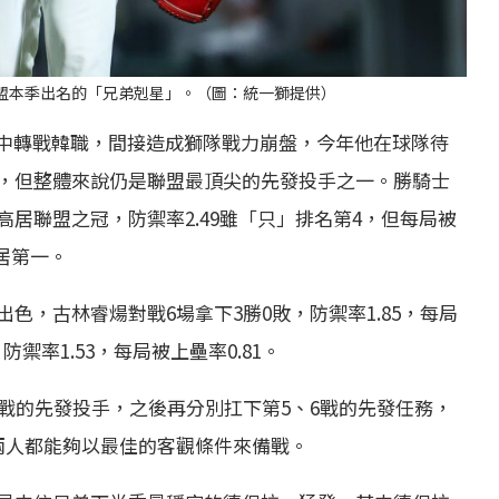
盟本季出名的「兄弟剋星」。（圖：統一獅提供）
去年季中轉戰韓職，間接造成獅隊戰力崩盤，今年他在球隊待
，但整體來說仍是聯盟最頂尖的先發投手之一。勝騎士
振都高居聯盟之冠，防禦率2.49雖「只」排名第4，但每局被
居第一。
色，古林睿煬對戰6場拿下3勝0敗，防禦率1.85，每局
防禦率1.53，每局被上壘率0.81。
戰的先發投手，之後再分別扛下第5、6戰的先發任務，
兩人都能夠以最佳的客觀條件來備戰。