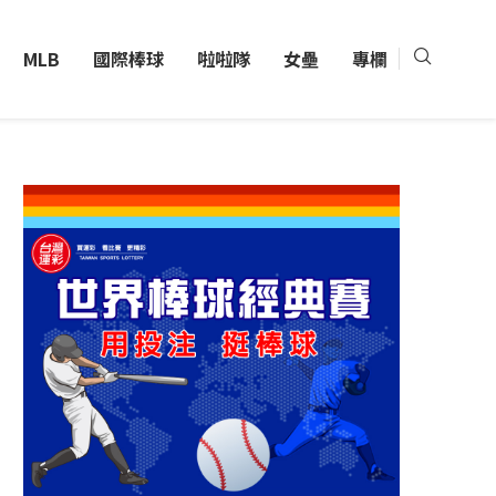
MLB
國際棒球
啦啦隊
女壘
專欄