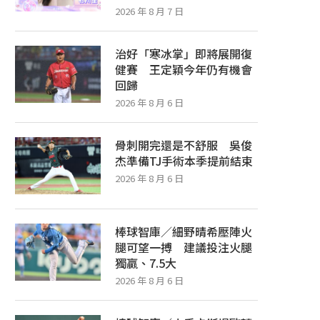
2026 年 8 月 7 日
治好「寒冰掌」即將展開復
健賽 王定穎今年仍有機會
回歸
2026 年 8 月 6 日
骨刺開完還是不舒服 吳俊
杰準備TJ手術本季提前結束
2026 年 8 月 6 日
棒球智庫／細野晴希壓陣火
腿可望一搏 建議投注火腿
獨贏、7.5大
2026 年 8 月 6 日