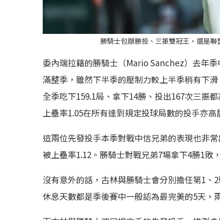
勝騎士包辦勝投、三振雙冠王，還是聯
委內瑞拉籍的勝騎士（Mario Sanchez）
滿整季，雖然下半季的壓制力較上半季稍有下滑
全季吃下159.1局、拿下14勝、投出167次三
上壘率1.05在所有達到規定投球局數的投手亦高
這兩位先發投手本季對戰中信兄弟的表現也非常出
被上壘率1.12。勝騎士對戰兄弟7場拿下4勝1敗，
沒有意外的話，古林與勝騎士會分別擔任第1、2
休息天數都是季後賽中一般認為最完美的5天，