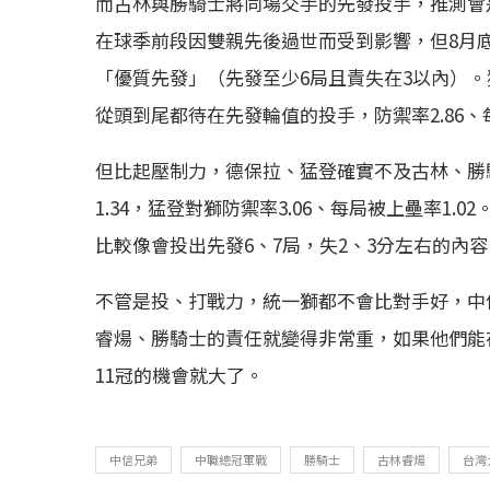
而古林與勝騎士將同場交手的先發投手，推測會
在球季前段因雙親先後過世而受到影響，但8月底
「優質先發」（先發至少6局且責失在3以內）。
從頭到尾都待在先發輪值的投手，防禦率2.86、
但比起壓制力，德保拉、猛登確實不及古林、勝騎
1.34，猛登對獅防禦率3.06、每局被上壘率1
比較像會投出先發6、7局，失2、3分左右的內
不管是投、打戰力，統一獅都不會比對手好，中
睿煬、勝騎士的責任就變得非常重，如果他們能
11冠的機會就大了。
中信兄弟
中職總冠軍戰
勝騎士
古林睿煬
台灣