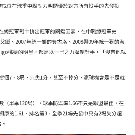
有2位在球季中壓制力明顯優於對方所有投手的先發投
在總冠軍戰中拚出冠軍的關鍵因素，在中職總冠軍史
父鐵、2007年統一獅的費古洛、2008與09年統一獅的海
amigo桃猿的明星，都是以一己之力壓制對手，「沒有他就
撐個7、8局，只失1分，甚至不掉分，贏球機會是不是就
（單季120局），球季防禦率1.66不只是聯盟最佳，在
1年楓康的1.61，排名第3，全季21場先發中只有2場失分超
右。