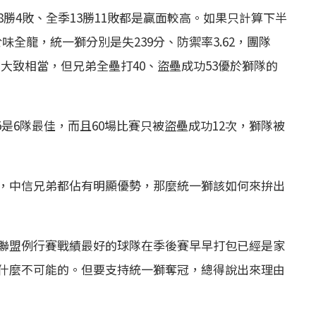
勝4敗、全季13勝11敗都是贏面較高。如果只計算下半
於味全龍，統一獅分別是失239分、防禦率3.62，團隊
701大致相當，但兄弟全壘打40、盜壘成功53優於獅隊的
5是6隊最佳，而且60場比賽只被盜壘成功12次，獅隊被
，中信兄弟都佔有明顯優勢，那麼統一獅該如何來拚出
聯盟例行賽戰績最好的球隊在季後賽早早打包已經是家
什麼不可能的。但要支持統一獅奪冠，總得說出來理由