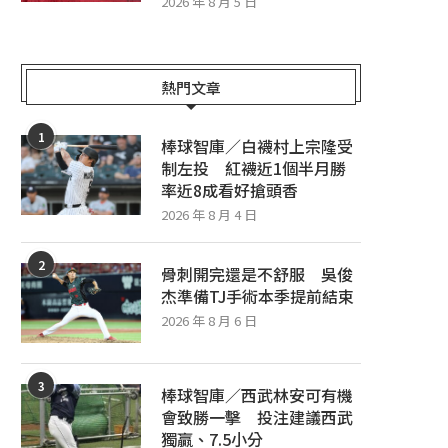
2026 年 8 月 5 日
熱門文章
1
棒球智庫／白襪村上宗隆受
制左投 紅襪近1個半月勝
率近8成看好搶頭香
2026 年 8 月 4 日
2
骨刺開完還是不舒服 吳俊
杰準備TJ手術本季提前結束
2026 年 8 月 6 日
3
棒球智庫／西武林安可有機
會致勝一擊 投注建議西武
獨贏、7.5小分