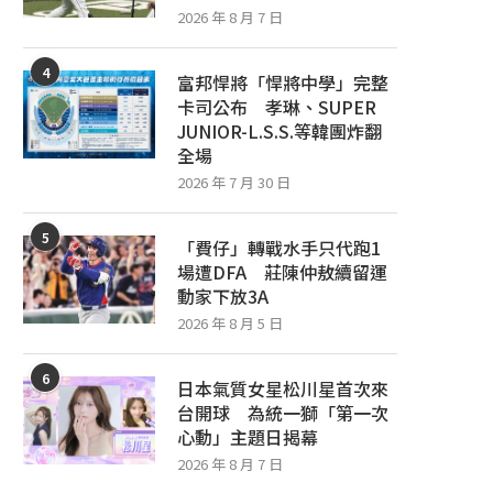
2026 年 8 月 7 日
4
富邦悍將「悍將中學」完整
卡司公布 孝琳、SUPER
JUNIOR-L.S.S.等韓團炸翻
全場
2026 年 7 月 30 日
5
「費仔」轉戰水手只代跑1
場遭DFA 莊陳仲敖續留運
動家下放3A
2026 年 8 月 5 日
6
日本氣質女星松川星首次來
台開球 為統一獅「第一次
心動」主題日揭幕
2026 年 8 月 7 日