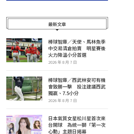
最新文章
棒球智庫／天使、馬林魚季
中交易清倉拍賣 明星賽後
火力降溫小分首選
2026 年 8 月 7 日
棒球智庫／西武林安可有機
會致勝一擊 投注建議西武
獨贏、7.5小分
2026 年 8 月 7 日
日本氣質女星松川星首次來
台開球 為統一獅「第一次
心動」主題日揭幕