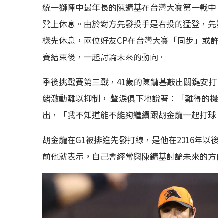
統一獅陣中最年長的陳鏞基在台灣大賽第一戰中
凳上休息。由於對方先發投手是右投的猛登，先
樣先休息，兩位好友CP在台灣大賽「同步」或
賽結束後，一起討論未來的動向。
季後挑戰賽第三戰，41歲的陳鏞基敲出關鍵安
緒激動難以抑制， 聲淚俱下地說著：「難得的
出，「我不知道能不能夠繼續跟胡金龍一起打球
胡金龍在G1被排進先發打線，是他在2016年
前他就表示，自己會經常與陳鏞基討論未來的方