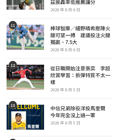
茲挨轟率低推薦讓分
2026 年 8 月 6 日
11
棒球智庫／細野晴希壓陣火
腿可望一搏 建議投注火腿
獨贏、7.5大
2026 年 8 月 6 日
12
從日職開始注意張奕 李超
欣賞學習：拆彈特質不太一
樣
2026 年 8 月 5 日
13
中信兄弟除役洋投馬奎爾
今年完全沒上過一軍
2026 年 8 月 5 日