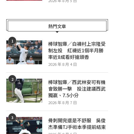
2026 年 8 月 5 日
熱門文章
1
棒球智庫／白襪村上宗隆受
制左投 紅襪近1個半月勝
率近8成看好搶頭香
2026 年 8 月 4 日
2
棒球智庫／西武林安可有機
會致勝一擊 投注建議西武
獨贏、7.5小分
2026 年 8 月 7 日
3
骨刺開完還是不舒服 吳俊
杰準備TJ手術本季提前結束