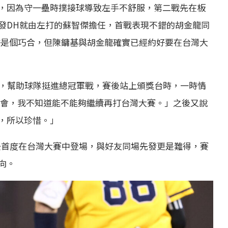
，因為守一壘時撲接球導致左手不舒服，第二戰先在板
發DH就由左打的蘇智傑擔任，首戰表現不錯的胡金龍同
許是個巧合，但陳鏞基與胡金龍確實已經約好要在台灣大
打，幫助球隊挺進總冠軍戰，賽後站上頒獎台時，一時情
機會，我不知道能不能夠繼續再打台灣大賽。」之後又說
，所以珍惜。」
以後首度在台灣大賽中登場，與好友同場先發更是難得，賽
向。