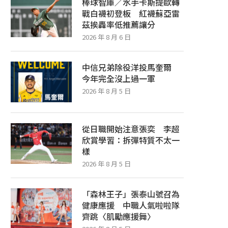
棒球智庫／水手卡斯提歐轉
戰白襪初登板 紅襪蘇亞雷
茲挨轟率低推薦讓分
2026 年 8 月 6 日
中信兄弟除役洋投馬奎爾
今年完全沒上過一軍
2026 年 8 月 5 日
從日職開始注意張奕 李超
欣賞學習：拆彈特質不太一
樣
2026 年 8 月 5 日
「森林王子」張泰山號召為
健康應援 中職人氣啦啦隊
齊跳〈肌勵應援舞〉