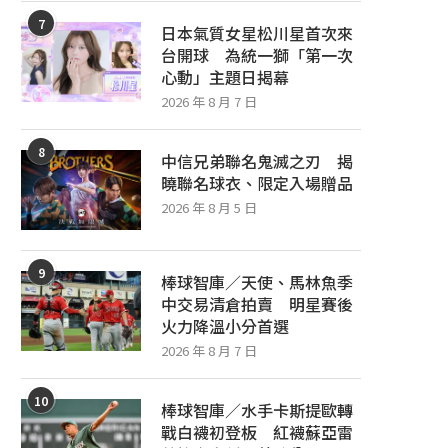
7
日本氣質女星松川星首次來
台開球 為統一獅「第一次
心動」主題日揭幕
2026 年 8 月 7 日
8
中信兄弟聯名鬼滅之刃 揭
曉聯名球衣、限定入場贈品
2026 年 8 月 5 日
9
棒球智庫／天使、馬林魚季
中交易清倉拍賣 明星賽後
火力降溫小分首選
2026 年 8 月 7 日
10
棒球智庫／水手卡斯提歐轉
戰白襪初登板 紅襪蘇亞雷