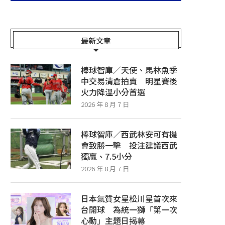
最新文章
棒球智庫／天使、馬林魚季
中交易清倉拍賣 明星賽後
火力降溫小分首選
2026 年 8 月 7 日
棒球智庫／西武林安可有機
會致勝一擊 投注建議西武
獨贏、7.5小分
2026 年 8 月 7 日
日本氣質女星松川星首次來
台開球 為統一獅「第一次
心動」主題日揭幕