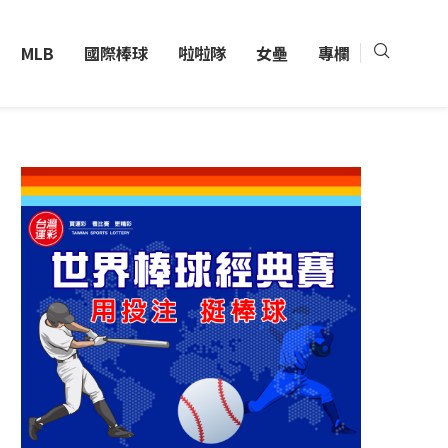
MLB
國際棒球
啦啦隊
女壘
專欄