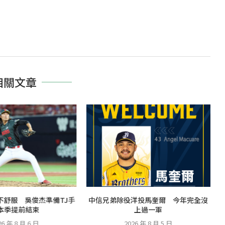
相關文章
不舒服 吳俊杰準備TJ手
中信兄弟除役洋投馬奎爾 今年完全沒
本季提前結束
上過一軍
26 年 8 月 6 日
2026 年 8 月 5 日