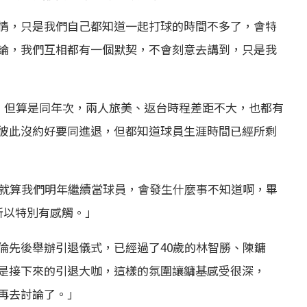
情，只是我們自己都知道一起打球的時間不多了，會特
論，我們互相都有一個默契，不會刻意去講到，只是我
歲，但算是同年次，兩人旅美、返台時程差距不大，也都有
彼此沒約好要同進退，但都知道球員生涯時間已經所剩
「就算我們明年繼續當球員，會發生什麼事不知道啊，畢
所以特別有感觸。」
倫先後舉辦引退儀式，已經過了40歲的林智勝、陳鏞
是接下來的引退大咖，這樣的氛圍讓鏞基感受很深，
再去討論了。」