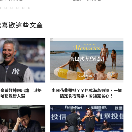
能喜歡這些文章
PR
隊豪華教練團出爐 派提
出國花費難抓？全包式海島假期，一價
、哈勒戴皆入選
搞定食宿玩樂，省錢更省心！