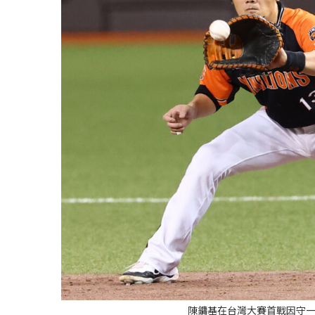
陳鏞基在台灣大賽首戰因守