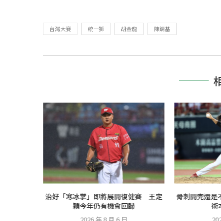
台灣大賽
統一獅
胡金龍
陳鏞基
台開球 為
治好「寒冰掌」即將展開復健賽 王定
骨刺開完還是
日...
穎今年仍有機會回歸
術
2026 年 8 月 6 日
20