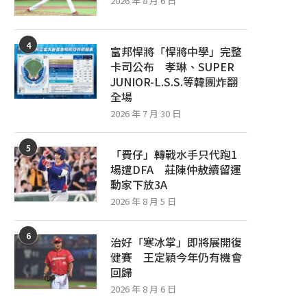
2026 年 8 月 6 日
4
富邦悍將「悍將中學」完整
卡司公布 孝琳、SUPER
JUNIOR-L.S.S.等韓團炸翻
全場
2026 年 7 月 30 日
5
「費仔」轉戰水手只代跑1
場遭DFA 莊陳仲敖續留運
動家下放3A
2026 年 8 月 5 日
6
治好「寒冰掌」即將展開復
健賽 王定穎今年仍有機會
回歸
從日職開始注意張奕 李超欣賞學習：
「森林王子」張泰山號召為
拆彈特質不太一樣
中職人氣啦啦隊齊跳〈肌勵應
2026 年 8 月 6 日
2026 年 8 月 5 日
2026 年 8 月 5 日