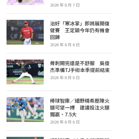
2026 年 8 月 7 日
治好「寒冰掌」即將展開復
健賽 王定穎今年仍有機會
回歸
2026 年 8 月 6 日
骨刺開完還是不舒服 吳俊
杰準備TJ手術本季提前結束
2026 年 8 月 6 日
棒球智庫／細野晴希壓陣火
腿可望一搏 建議投注火腿
獨贏、7.5大
2026 年 8 月 6 日