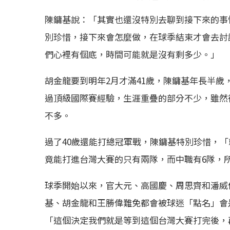
陳鏞基說：「其實也還沒特別去聊到接下來的事
別珍惜，接下來會怎麼做，在球季結束才會去討
們心裡有個底，時間可能就是沒有剩多少。」
胡金龍要到明年2月才滿41歲，陳鏞基年長半
過頂級國際賽經驗，生涯重疊的部分不少，雖然
不多。
過了40歲還能打總冠軍戰，陳鏞基特別珍惜，
竟能打進台灣大賽的只有兩隊，而中職有6隊，
球季開始以來，官大元、高國慶、周思齊和潘威
基、胡金龍和王勝偉難免都會被球迷「點名」會
「這個決定我們就是等到這個台灣大賽打完後，