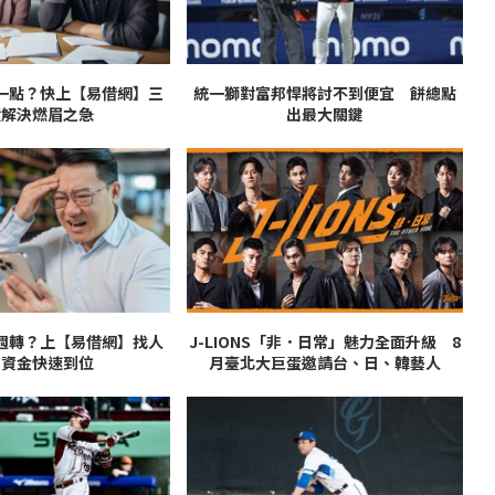
一點？快上【易借網】三
統一獅對富邦悍將討不到便宜 餅總點
鐘解決燃眉之急
出最大關鍵
週轉？上【易借網】找人
J-LIONS「非．日常」魅力全面升級 8
！資金快速到位
月臺北大巨蛋邀請台、日、韓藝人