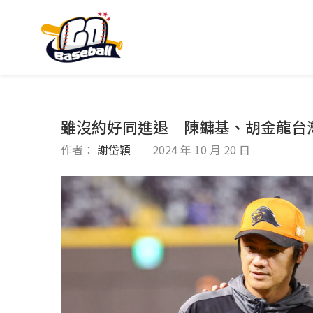
雖沒約好同進退 陳鏞基、胡金龍台
作者：
謝岱穎
2024 年 10 月 20 日