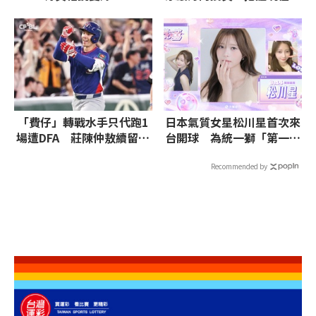
嫌晚！
「費仔」轉戰水手只代跑1
日本氣質女星松川星首次來
場遭DFA 莊陳仲敖續留運
台開球 為統一獅「第一次
動家下放3A
心動」主題日揭幕
Recommended by