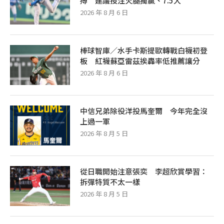
搏 建議投注火腿獨贏、7.5大
2026 年 8 月 6 日
棒球智庫／水手卡斯提歐轉戰白襪初登
板 紅襪蘇亞雷茲挨轟率低推薦讓分
2026 年 8 月 6 日
中信兄弟除役洋投馬奎爾 今年完全沒
上過一軍
2026 年 8 月 5 日
從日職開始注意張奕 李超欣賞學習：
拆彈特質不太一樣
2026 年 8 月 5 日