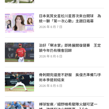
日本氣質女星松川星首次來台開球 為
統一獅「第一次心動」主題日揭幕
2026 年 8 月 7 日
治好「寒冰掌」即將展開復健賽 王定
穎今年仍有機會回歸
2026 年 8 月 6 日
骨刺開完還是不舒服 吳俊杰準備TJ手
術本季提前結束
2026 年 8 月 6 日
棒球智庫／細野晴希壓陣火腿可望一