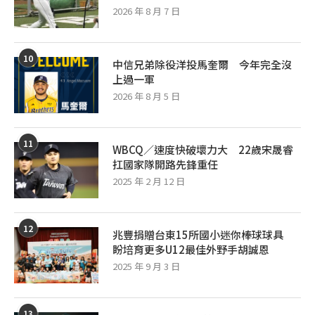
2026 年 8 月 7 日
10
中信兄弟除役洋投馬奎爾 今年完全沒
上過一軍
2026 年 8 月 5 日
11
WBCQ／速度快破壞力大 22歲宋晟睿
扛國家隊開路先鋒重任
2025 年 2 月 12 日
12
兆豐捐贈台東15所國小迷你棒球球具
盼培育更多U12最佳外野手胡誠恩
2025 年 9 月 3 日
13