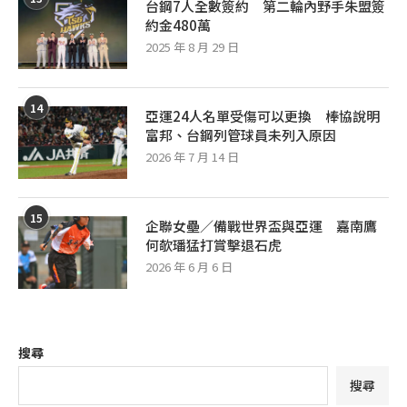
台鋼7人全數簽約 第二輪內野手朱盟簽
約金480萬
2025 年 8 月 29 日
14
亞運24人名單受傷可以更換 棒協說明
富邦、台鋼列管球員未列入原因
2026 年 7 月 14 日
15
企聯女壘／備戰世界盃與亞運 嘉南鷹
何欹璠猛打賞擊退石虎
2026 年 6 月 6 日
搜尋
搜尋