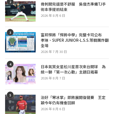
2
骨刺開完還是不舒服 吳俊杰準備TJ手
術本季提前結束
2026 年 8 月 6 日
3
富邦悍將「悍將中學」完整卡司公布
孝琳、SUPER JUNIOR-L.S.S.等韓團炸翻
全場
2026 年 7 月 30 日
4
日本氣質女星松川星首次來台開球 為
統一獅「第一次心動」主題日揭幕
2026 年 8 月 7 日
5
治好「寒冰掌」即將展開復健賽 王定
穎今年仍有機會回歸
2026 年 8 月 6 日