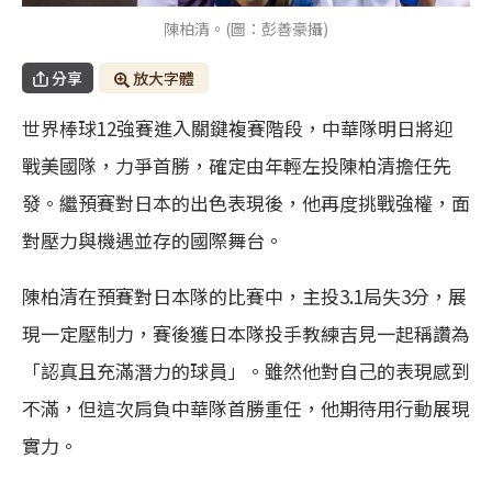
陳柏清。(圖：彭善豪攝)
分享
放大字體
世界棒球12強賽進入關鍵複賽階段，中華隊明日將迎
戰美國隊，力爭首勝，確定由年輕左投陳柏清擔任先
發。繼預賽對日本的出色表現後，他再度挑戰強權，面
對壓力與機遇並存的國際舞台。
陳柏清在預賽對日本隊的比賽中，主投3.1局失3分，展
現一定壓制力，賽後獲日本隊投手教練吉見一起稱讚為
「認真且充滿潛力的球員」。雖然他對自己的表現感到
不滿，但這次肩負中華隊首勝重任，他期待用行動展現
實力。