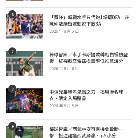
6
「費仔」轉戰水手只代跑1場遭DFA 莊
陳仲敖續留運動家下放3A
2026 年 8 月 5 日
7
棒球智庫／水手卡斯提歐轉戰白襪初登
板 紅襪蘇亞雷茲挨轟率低推薦讓分
2026 年 8 月 6 日
8
中信兄弟聯名鬼滅之刃 揭曉聯名球
衣、限定入場贈品
2026 年 8 月 5 日
9
棒球智庫／西武林安可有機會致勝一
擊 投注建議西武獨贏、7.5小分