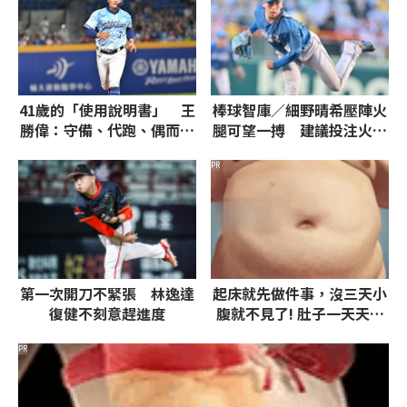
41歲的「使用說明書」 王
棒球智庫／細野晴希壓陣火
勝偉：守備、代跑、偶而先
腿可望一搏 建議投注火腿
發
獨贏、7.5大
PR
第一次開刀不緊張 林逸達
起床就先做件事，沒三天小
復健不刻意趕進度
腹就不見了! 肚子一天天變
小！
PR