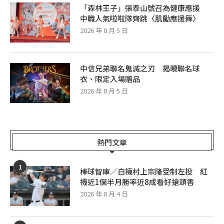
「森林王子」張泰山號召為健康應援
中職人氣啦啦隊齊跳〈肌勵應援舞〉
2026 年 8 月 5 日
中信兄弟聯名鬼滅之刃 揭曉聯名球
衣、限定入場贈品
2026 年 8 月 5 日
熱門文章
1
棒球智庫／白襪村上宗隆受制左投 紅
襪近1個半月勝率近8成看好搶頭香
2026 年 8 月 4 日