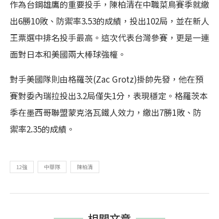
作為台鋼雄鷹的重要投手，陳柏清在中職菜鳥賽季就繳
出6勝10敗、防禦率3.53的成績，投出102局，並在新人
王票選中排名投手最高。這次代表台灣參賽，更是一連
面對日本和美國兩大棒球強權。
對手美國隊則由格羅茨(Zac Grotz)掛帥先發，他在預
賽對委內瑞拉投出3.2局僅失1分，表現穩定。格羅茨本
季在墨西哥聯盟蒙克洛瓦鐵人效力，繳出7勝1敗、防
禦率2.35的成績。
12強
中華隊
陳柏清
相關文章