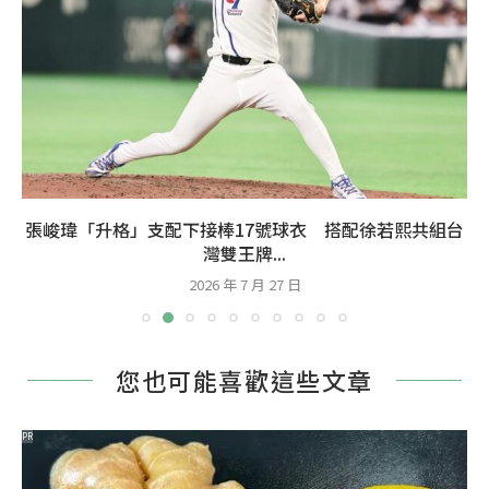
張峻瑋「升格」支配下接棒17號球衣 搭配徐若熙共組台
灣雙王牌...
2026 年 7 月 27 日
您也可能喜歡這些文章
PR