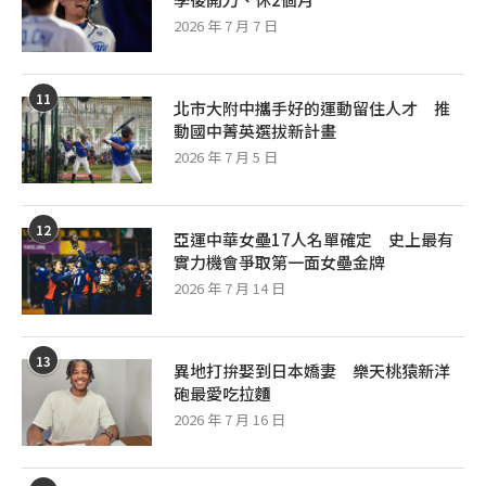
2026 年 7 月 7 日
11
北市大附中攜手好的運動留住人才 推
動國中菁英選拔新計畫
2026 年 7 月 5 日
12
亞運中華女壘17人名單確定 史上最有
實力機會爭取第一面女壘金牌
2026 年 7 月 14 日
13
異地打拚娶到日本嬌妻 樂天桃猿新洋
砲最愛吃拉麵
2026 年 7 月 16 日