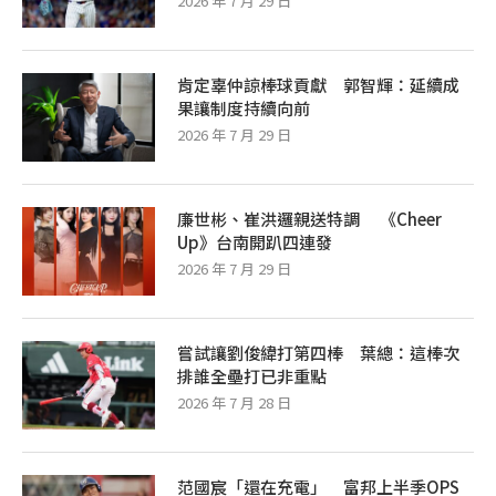
2026 年 7 月 29 日
肯定辜仲諒棒球貢獻 郭智輝：延續成
果讓制度持續向前
2026 年 7 月 29 日
廉世彬、崔洪邏親送特調 《Cheer
Up》台南開趴四連發
2026 年 7 月 29 日
嘗試讓劉俊緯打第四棒 葉總：這棒次
排誰全壘打已非重點
2026 年 7 月 28 日
范國宸「還在充電」 富邦上半季OPS