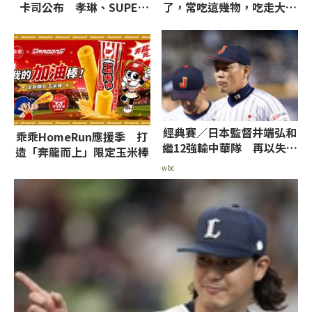
卡司公布 孝琳、SUPER
了，常吃這幾物，吃走大肚
JUNIOR-L.S.S.等韓團炸翻
囊，瘦出小蠻腰
全場
經典賽／日本監督井端弘和
乖乖HomeRun應援季 打
繼12強輸中華隊 再以失敗
造「奔龍而上」限定玉米棒
收場未完成任務
wbc