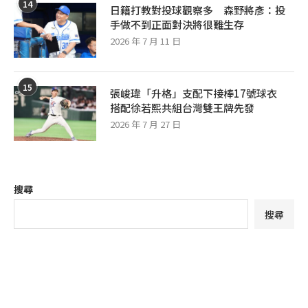
14
日籍打教對投球觀察多 森野將彥：投
手做不到正面對決將很難生存
2026 年 7 月 11 日
15
張峻瑋「升格」支配下接棒17號球衣
搭配徐若熙共組台灣雙王牌先發
2026 年 7 月 27 日
搜尋
搜尋