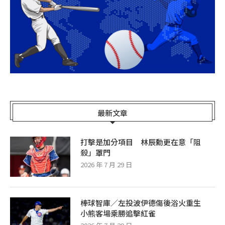
最新文章
打擊是加分項目 林辰勳更在意「阻
殺」罩門
2026 年 7 月 29 日
棒球智庫／左投波伊德傷後浴火重生
小熊客場乘勝追擊紅雀