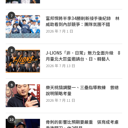
7
富邦悍將半季34勝刷新接手後紀錄 林
威助看到內部競爭：團隊氛圍不錯
2026 年 7 月 1 日
8
J-LIONS「非．日常」魅力全面升級 8
月臺北大巨蛋邀請台、日、韓藝人
2026 年 7 月 13 日
9
樂天桃猿調整一、三壘指導教練 曾總
說明策略考量
2026 年 7 月 11 日
10
骨刺的影響比預期要嚴重 張育成考慮
季後開刀、休2個月