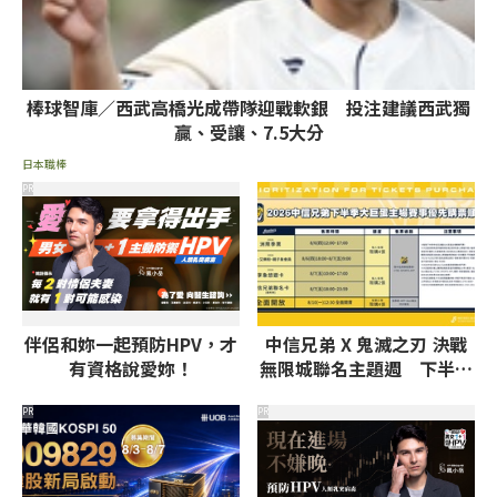
棒球智庫／西武高橋光成帶隊迎戰軟銀 投注建議西武獨
贏、受讓、7.5大分
日本職棒
PR
伴侶和妳一起預防HPV，才
中信兄弟 X 鬼滅之刃 決戰
有資格說愛妳！
無限城聯名主題週 下半季
大巨蛋平日主場售票資訊公
布
PR
PR