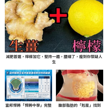
減肥首選，檸檬加它，堅持一週，腰細了，瘦到你懷疑人
生
PR
富邦悍將「悍將中學」完整
腹部脂肪的「剋星」找到