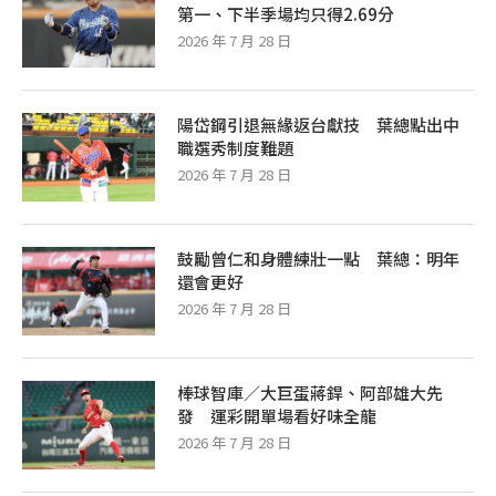
第一、下半季場均只得2.69分
2026 年 7 月 28 日
陽岱鋼引退無緣返台獻技 葉總點出中
職選秀制度難題
2026 年 7 月 28 日
鼓勵曾仁和身體練壯一點 葉總：明年
還會更好
2026 年 7 月 28 日
棒球智庫／大巨蛋蔣銲、阿部雄大先
發 運彩開單場看好味全龍
2026 年 7 月 28 日