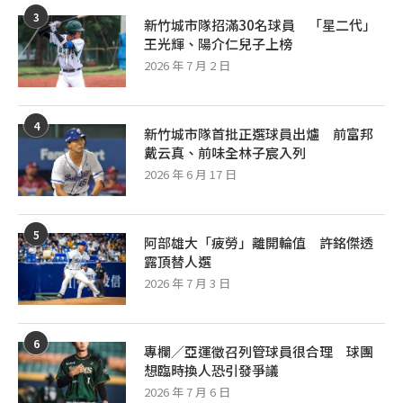
3
新竹城市隊招滿30名球員 「星二代」
王光輝、陽介仁兒子上榜
2026 年 7 月 2 日
4
新竹城市隊首批正選球員出爐 前富邦
戴云真、前味全林子宸入列
2026 年 6 月 17 日
5
阿部雄大「疲勞」離開輪值 許銘傑透
露頂替人選
2026 年 7 月 3 日
6
專欄／亞運徵召列管球員很合理 球團
想臨時換人恐引發爭議
2026 年 7 月 6 日