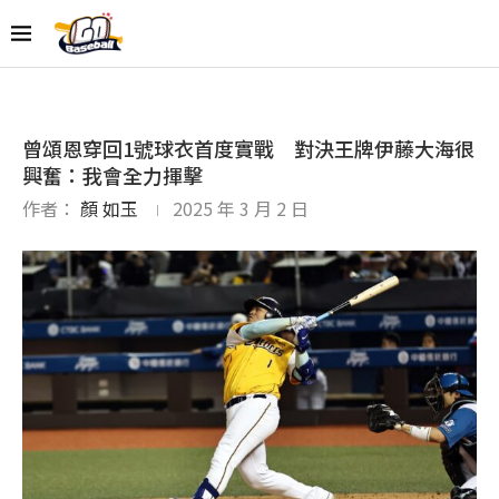
曾頌恩穿回1號球衣首度實戰 對決王牌伊藤大海很
興奮：我會全力揮擊
作者：
顏 如玉
2025 年 3 月 2 日