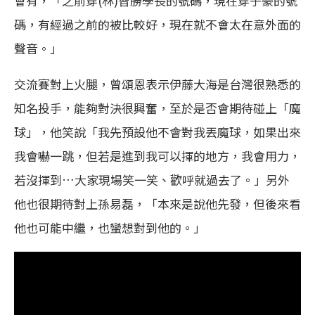
會有，「之前穿(林)智勝學長的號碼，現在穿子豪的號
碼，有經過之前的被比較好，現在就不會太在意外面的
聲音。」
交流賽對上火腿，曾頌恩表示伊藤大海是台灣很熟悉的
知名投手，能夠對決很興奮，至於是否會期待碰上「魔
球」，他笑說「我先預設他不會對我丟魔球，如果出來
我會嚇一跳，但若是進到我可以揮的地方，我會用力，
若沒揮到…大家現場笑一笑、歡呼就過去了。」另外
他也很期待對上孫易磊，「本來是說他先發，但後來看
他也可能中繼，也蠻想對到他的。」