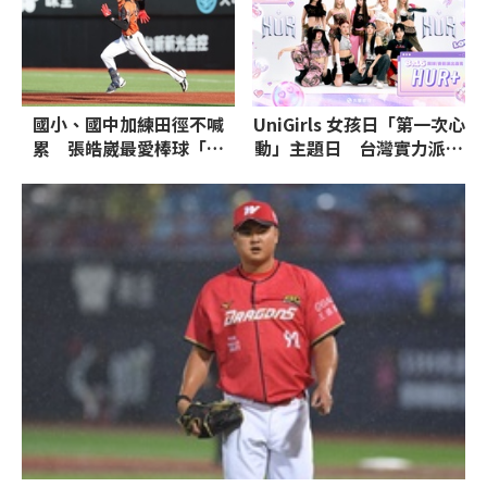
國小、國中加練田徑不喊
UniGirls 女孩日「第一次心
累 張皓崴最愛棒球「氛
動」主題日 台灣實力派唱
圍」
跳女團 HUR+ 亞太主場獻
唱