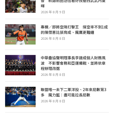
發 軟銀前田悠伍看好技壓西武武內夏
暉
2026 年 8 月 9 日
專欄／即將空降打擊王 揮空率不到1成
的陳傑憲比張育成、魔鷹更難纏
2026 年 8 月 8 日
中華壘協聲明理事長李建成個人財務風
波 不影響會務和亞運備戰、並將依章
程辦理改選
2026 年 8 月 8 日
聯盟唯一未下二軍洋投、2年來局數第3
多 魔力藍：盡可能拉長局數
2026 年 8 月 8 日