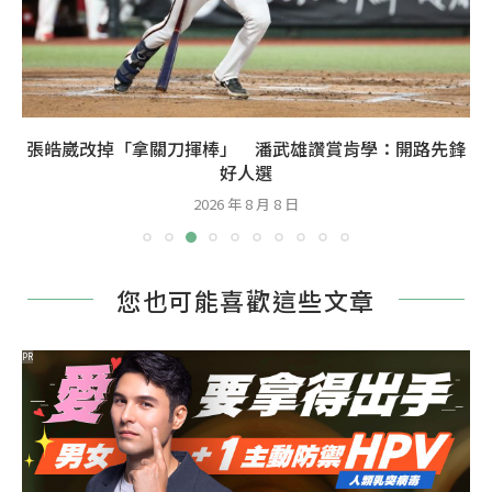
張皓崴改掉「拿關刀揮棒」 潘武雄讚賞肯學：開路先鋒
好人選
2026 年 8 月 8 日
您也可能喜歡這些文章
PR