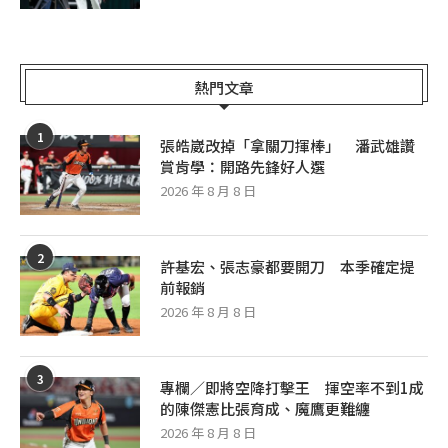
熱門文章
1
張皓崴改掉「拿關刀揮棒」 潘武雄讚
賞肯學：開路先鋒好人選
2026 年 8 月 8 日
2
許基宏、張志豪都要開刀 本季確定提
前報銷
2026 年 8 月 8 日
3
專欄／即將空降打擊王 揮空率不到1成
的陳傑憲比張育成、魔鷹更難纏
2026 年 8 月 8 日