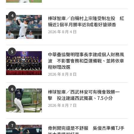
4
棒球智庫／白襪村上宗隆受制左投 紅
襪近1個半月勝率近8成看好搶頭香
2026 年 8 月 4 日
5
中華壘協聲明理事長李建成個人財務風
波 不影響會務和亞運備戰、並將依章
程辦理改選
2026 年 8 月 8 日
6
棒球智庫／西武林安可有機會致勝一
擊 投注建議西武獨贏、7.5小分
2026 年 8 月 7 日
7
骨刺開完還是不舒服 吳俊杰準備TJ手