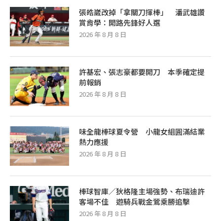
張皓崴改掉「拿關刀揮棒」 潘武雄讚
賞肯學：開路先鋒好人選
2026 年 8 月 8 日
許基宏、張志豪都要開刀 本季確定提
前報銷
2026 年 8 月 8 日
味全龍棒球夏令營 小龍女組圓滿結業
熱力應援
2026 年 8 月 8 日
棒球智庫／狄格隆主場強勢、布瑞迪許
客場不佳 遊騎兵戰金鶯乘勝追擊
2026 年 8 月 8 日