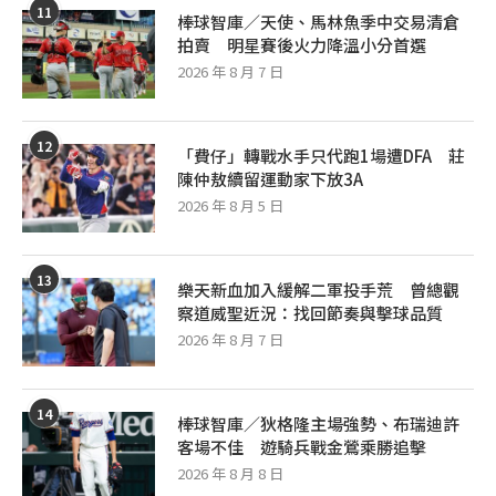
11
棒球智庫／天使、馬林魚季中交易清倉
拍賣 明星賽後火力降溫小分首選
2026 年 8 月 7 日
12
「費仔」轉戰水手只代跑1場遭DFA 莊
陳仲敖續留運動家下放3A
2026 年 8 月 5 日
13
樂天新血加入緩解二軍投手荒 曾總觀
察道威聖近況：找回節奏與擊球品質
2026 年 8 月 7 日
14
棒球智庫／狄格隆主場強勢、布瑞迪許
客場不佳 遊騎兵戰金鶯乘勝追擊
2026 年 8 月 8 日