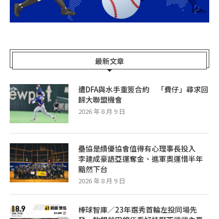
最新文章
遭DFA與水手重簽合約 「費仔」尋求回
歸大聯盟機會
2026 年 8 月 9 日
壘協是績優協會值得有心理事長投入
李建成豪語亞運奪金、進軍奧運惜半年
黯然下台
2026 年 8 月 9 日
棒球智庫／23年選秀首輪左投同場先