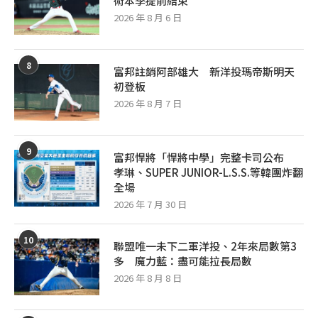
術本季提前結束
2026 年 8 月 6 日
8
富邦註銷阿部雄大 新洋投瑪帝斯明天
初登板
2026 年 8 月 7 日
9
富邦悍將「悍將中學」完整卡司公布
孝琳、SUPER JUNIOR-L.S.S.等韓團炸翻
全場
2026 年 7 月 30 日
10
聯盟唯一未下二軍洋投、2年來局數第3
多 魔力藍：盡可能拉長局數
2026 年 8 月 8 日