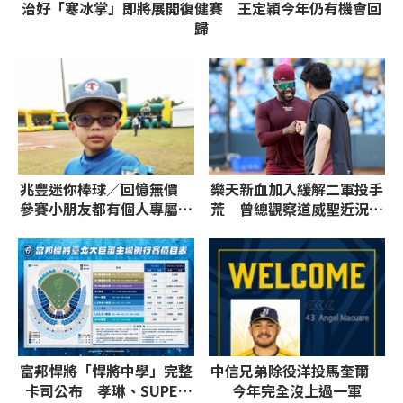
治好「寒冰掌」即將展開復健賽 王定穎今年仍有機會回
歸
兆豐迷你棒球／回憶無價
樂天新血加入緩解二軍投手
參賽小朋友都有個人專屬球
荒 曾總觀察道威聖近況：
員卡
找回節奏與擊球品質
富邦悍將「悍將中學」完整
中信兄弟除役洋投馬奎爾
卡司公布 孝琳、SUPER
今年完全沒上過一軍