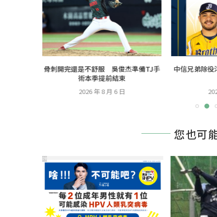
健賽 王定
骨刺開完還是不舒服 吳俊杰準備TJ手
中信兄弟除役
歸
術本季提前結束
2026 年 8 月 6 日
20
您也可
PR