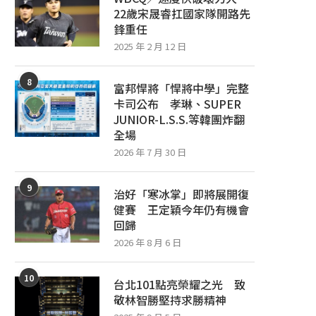
22歲宋晟睿扛國家隊開路先
鋒重任
2025 年 2 月 12 日
8
富邦悍將「悍將中學」完整
「森林王子」張泰山號召為健康應援
中信兄弟聯名鬼滅之刃 揭
卡司公布 孝琳、SUPER
中職人氣啦啦隊齊跳〈肌勵應...
衣、限定入場贈品
JUNIOR-L.S.S.等韓團炸翻
2026 年 8 月 5 日
2026 年 8 月 5 日
全場
2026 年 7 月 30 日
9
治好「寒冰掌」即將展開復
健賽 王定穎今年仍有機會
回歸
2026 年 8 月 6 日
10
台北101點亮榮耀之光 致
敬林智勝堅持求勝精神