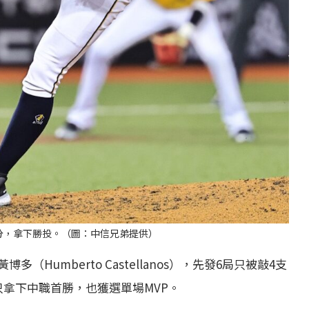
分，拿下勝投。（圖：中信兄弟提供）
umberto Castellanos），先發6局只被敲4支
拿下中職首勝，也獲選單場MVP。