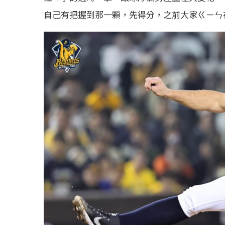
自己有把握到那一顆，先得分，之前大家ㄍㄧㄣ