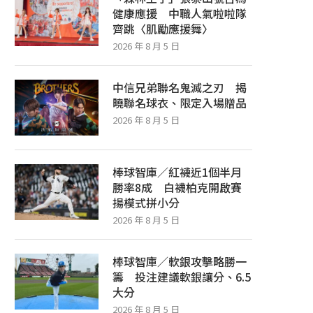
健康應援 中職人氣啦啦隊
齊跳〈肌勵應援舞〉
2026 年 8 月 5 日
中信兄弟聯名鬼滅之刃 揭
曉聯名球衣、限定入場贈品
2026 年 8 月 5 日
棒球智庫／紅襪近1個半月
勝率8成 白襪柏克開啟賽
揚模式拼小分
2026 年 8 月 5 日
棒球智庫／軟銀攻擊略勝一
籌 投注建議軟銀讓分、6.5
大分
2026 年 8 月 5 日