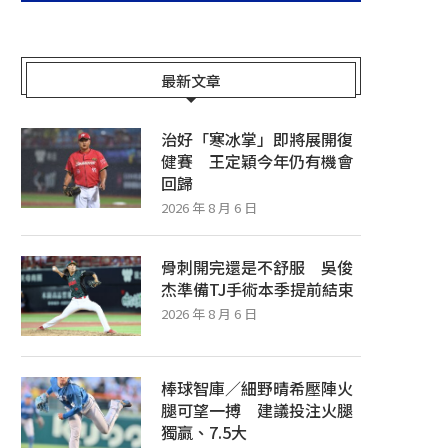
最新文章
治好「寒冰掌」即將展開復
健賽 王定穎今年仍有機會
回歸
2026 年 8 月 6 日
骨刺開完還是不舒服 吳俊
杰準備TJ手術本季提前結束
2026 年 8 月 6 日
棒球智庫／細野晴希壓陣火
腿可望一搏 建議投注火腿
獨贏、7.5大