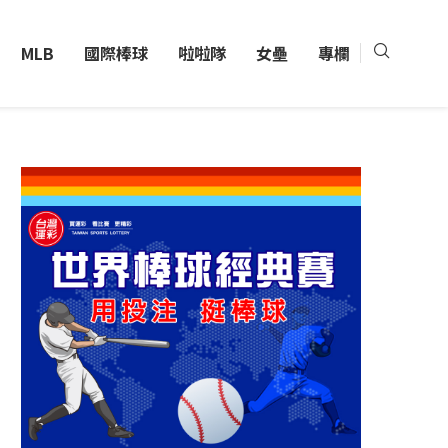
MLB
國際棒球
啦啦隊
女壘
專欄