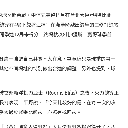
日的球季開幕戰，中信兄弟整個月在台北大巨蛋4場比賽一
，總算在4局下靠著江坤宇在滿壘時敲出清壘的二壘打進帳
開季連12局未得分，終場就以8比3獲勝，贏得球季首
野惠一強調自己其實不太在意，畢竟這只是球季的第一
其他不同場地的特別做出合適的調整，另外也提到，球
邦新洋投力亞士（Roenis Elías）之後，火力總算正
有長打表現，平野說，「今天比較好的是，在每一次的攻
乎太過於緊張比起來，心態有找回來。」
「（黃）博多丟得很好，大巨蛋有很多場沒得分了，我