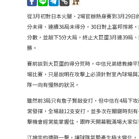
從3月初對日本火腿、2場官辦熱身賽到3月29
分未得、連續36局未得分，30日對上富邦悍將
分數，並敲下5分大局，終止大巨蛋3月連39局、
勝。
賽前談到大巨蛋的得分荒時，中信兄弟總教練平
場比賽，只是說明在攻擊上必須針對室內球場與
隊一向有慢熱的狀況。
雖然前3局只有詹子賢敲安打，但中信在4局下攻破富
常發揮，全場敲12支安打，並多次在關鍵時刻
擊機會經常能掌握住，跟昨天開幕戰滿場大家似
江坤宇的適時一擊，讓球隊氣勢產生極大變化，