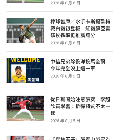
2026 年 8 月 6 日
棒球智庫／水手卡斯提歐轉
戰白襪初登板 紅襪蘇亞雷
茲挨轟率低推薦讓分
2026 年 8 月 6 日
中信兄弟除役洋投馬奎爾
今年完全沒上過一軍
2026 年 8 月 5 日
從日職開始注意張奕 李超
欣賞學習：拆彈特質不太一
樣
2026 年 8 月 5 日
「森林王子」張泰山號召為