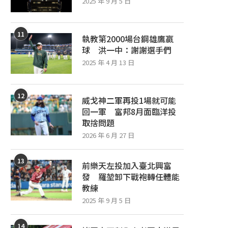
2025 年 9 月 5 日
11
執教第2000場台鋼雄鷹贏
球 洪一中：謝謝選手們
2025 年 4 月 13 日
12
威戈神二軍再投1場就可能
回一軍 富邦8月面臨洋投
取捨問題
2026 年 6 月 27 日
13
前樂天左投加入臺北興富
發 羅堃卸下戰袍轉任體能
教練
2025 年 9 月 5 日
14