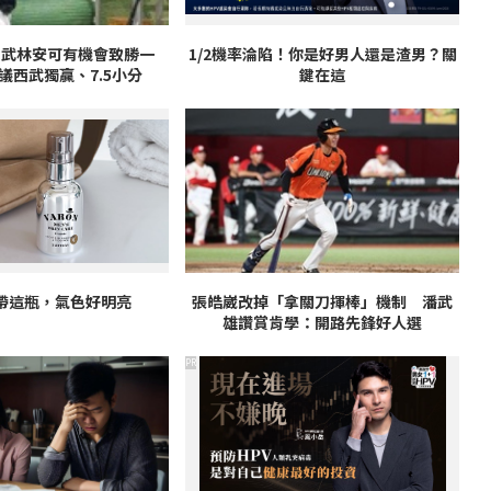
西武林安可有機會致勝一
1/2機率淪陷！你是好男人還是渣男？關
議西武獨贏、7.5小分
鍵在這
帶這瓶，氣色好明亮
張皓崴改掉「拿關刀揮棒」機制 潘武
雄讚賞肯學：開路先鋒好人選
PR