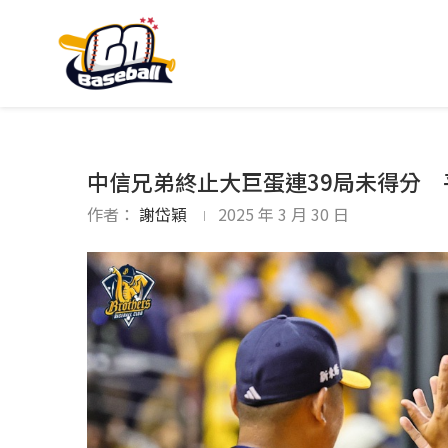
中信兄弟終止大巨蛋連39局未得分
作者：
謝岱穎
2025 年 3 月 30 日