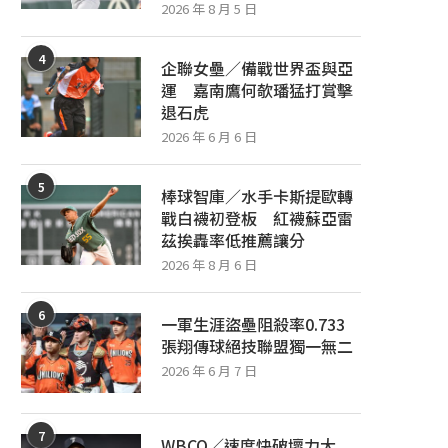
2026 年 8 月 5 日
4
企聯女壘／備戰世界盃與亞
運 嘉南鷹何欹璠猛打賞擊
退石虎
2026 年 6 月 6 日
5
棒球智庫／水手卡斯提歐轉
戰白襪初登板 紅襪蘇亞雷
茲挨轟率低推薦讓分
2026 年 8 月 6 日
6
一軍生涯盜壘阻殺率0.733
張翔傳球絕技聯盟獨一無二
2026 年 6 月 7 日
7
WBCQ／速度快破壞力大