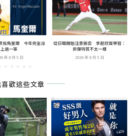
洋投馬奎爾 今年完全沒
從日職開始注意張奕 李超欣賞學習：
上過一軍
拆彈特質不太一樣
26 年 8 月 5 日
2026 年 8 月 5 日
能喜歡這些文章
PR