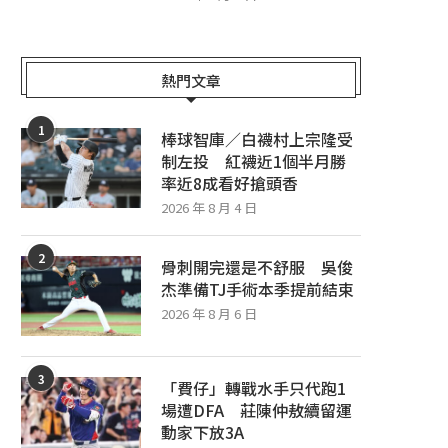
熱門文章
1
棒球智庫／白襪村上宗隆受
制左投 紅襪近1個半月勝
率近8成看好搶頭香
2026 年 8 月 4 日
2
骨刺開完還是不舒服 吳俊
杰準備TJ手術本季提前結束
2026 年 8 月 6 日
3
「費仔」轉戰水手只代跑1
場遭DFA 莊陳仲敖續留運
動家下放3A