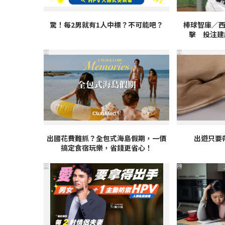
驚！每2男就有1人中標？不可能吧？
棒球智庫／
擊 投注建
PR
PR
出國花費難抓？全包式海島假期，一價
出遊只要
搞定食宿玩樂，省錢更省心！
PR
PR